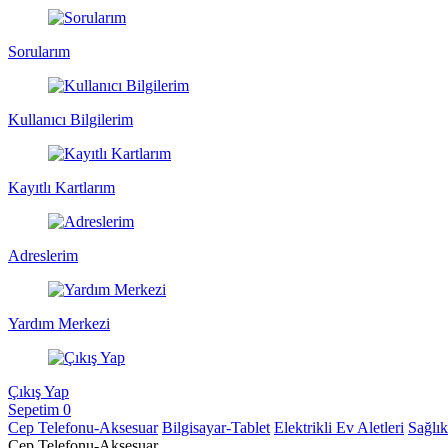
Sorularım
Kullanıcı Bilgilerim
Kayıtlı Kartlarım
Adreslerim
Yardım Merkezi
Çıkış Yap
Sepetim
0
Cep Telefonu-Aksesuar
Bilgisayar-Tablet
Elektrikli Ev Aletleri
Sağlı
Cep Telefonu-Aksesuar