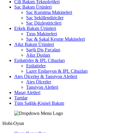
Cilt Bakım Teknolojileri
Saç Bakım Ürünleri
Saç Kurutma Makineleri
Saç Şekillendiriciler
Saç Düzleştiricileri
Erkek Bakım Ürünleri
Tıraş Makineleri
Saç & Sakal Kesme Makineleri
Ağız Bakım Ürünleri
Şarjlı Diş Fırçaları
Ağız Duşları
Epilatörler & IPL Cihazları
Epilatörler
Lazer Epilasyon & IPL Cihazları
Ateş Ölçerler & Tansiyon Aletleri
Ateş Ölçerler
Tansiyon Aletleri
Masaj Aletleri
Tartılar
Tüm Sağlık-Kişisel Bakım
Hobi-Oyun