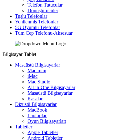
Telefon Tutucular
Dönüştürücüler
Tuşlu Telefonlar
Yenilenmiş Telefonlar
5G Uyumlu Telefonlar
Tüm Cep Telefonu-Aksesuar
Bilgisayar-Tablet
Masaüstü Bilgisayarlar
Mac mini
iMac
Mac Studio
All-in-One Bilgisayarlar
Masaüstü Bilgisayarlar
Kasalar
Dizüstü Bilgisayarlar
MacBook
Laptoplar
Oyun Bilgisayarları
Tabletler
Apple Tabletler
Android Tabletler