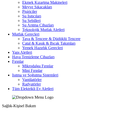
Ekmek Kızartma Makineleri
Meyve Sıkacakları
Pişiriciler
Su Isıtıcıları
Su Sebilleri
Su Arıtma Cihazları
Teknolojik Mutfak Aletleri
Mutfak Gereçleri
Tava & Tencere & Düdüklü Tencere
Çatal & Kaşık & Bıçak Takımları
Yemek Hazırlık Gereçleri
Yapı Aletleri
Hava Temizleme Cihazları
Fırınlar
Mikrodalga Fırınlar
Mini Fırınlar
Isıtma ve Soğutma Sistemleri
Vantilatörler
Radyatörler
Tüm Elektrikli Ev Aletleri
Sağlık-Kişisel Bakım