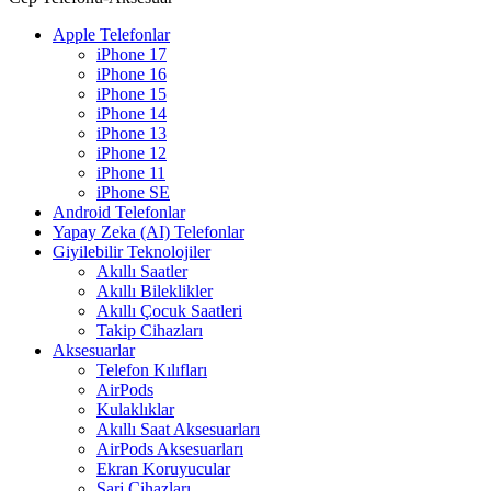
Apple Telefonlar
iPhone 17
iPhone 16
iPhone 15
iPhone 14
iPhone 13
iPhone 12
iPhone 11
iPhone SE
Android Telefonlar
Yapay Zeka (AI) Telefonlar
Giyilebilir Teknolojiler
Akıllı Saatler
Akıllı Bileklikler
Akıllı Çocuk Saatleri
Takip Cihazları
Aksesuarlar
Telefon Kılıfları
AirPods
Kulaklıklar
Akıllı Saat Aksesuarları
AirPods Aksesuarları
Ekran Koruyucular
Şarj Cihazları