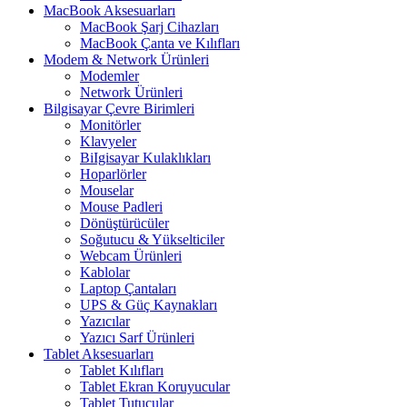
MacBook Aksesuarları
MacBook Şarj Cihazları
MacBook Çanta ve Kılıfları
Modem & Network Ürünleri
Modemler
Network Ürünleri
Bilgisayar Çevre Birimleri
Monitörler
Klavyeler
BiIgisayar Kulaklıkları
Hoparlörler
Mouselar
Mouse Padleri
Dönüştürücüler
Soğutucu & Yükselticiler
Webcam Ürünleri
Kablolar
Laptop Çantaları
UPS & Güç Kaynakları
Yazıcılar
Yazıcı Sarf Ürünleri
Tablet Aksesuarları
Tablet Kılıfları
Tablet Ekran Koruyucular
Tablet Tutucular