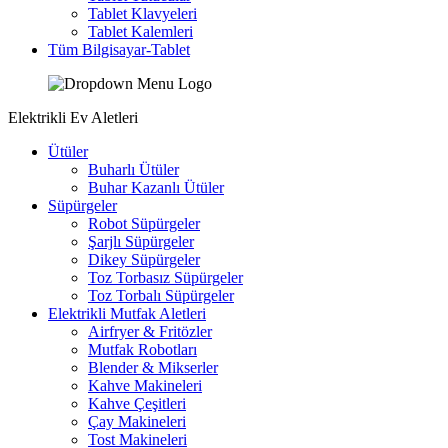
Tablet Klavyeleri
Tablet Kalemleri
Tüm Bilgisayar-Tablet
Elektrikli Ev Aletleri
Ütüler
Buharlı Ütüler
Buhar Kazanlı Ütüler
Süpürgeler
Robot Süpürgeler
Şarjlı Süpürgeler
Dikey Süpürgeler
Toz Torbasız Süpürgeler
Toz Torbalı Süpürgeler
Elektrikli Mutfak Aletleri
Airfryer & Fritözler
Mutfak Robotları
Blender & Mikserler
Kahve Makineleri
Kahve Çeşitleri
Çay Makineleri
Tost Makineleri