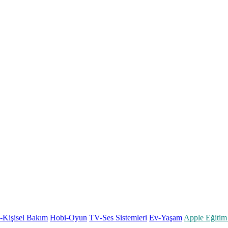
k-Kişisel Bakım
Hobi-Oyun
TV-Ses Sistemleri
Ev-Yaşam
Apple Eğitim