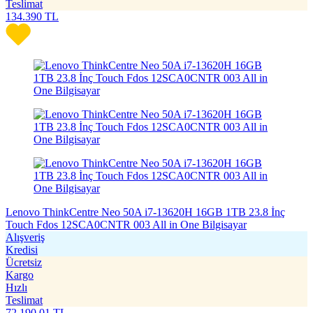
Teslimat
134.390
TL
Lenovo ThinkCentre Neo 50A i7-13620H 16GB 1TB 23.8 İnç
Touch Fdos 12SCA0CNTR 003 All in One Bilgisayar
Alışveriş
Kredisi
Ücretsiz
Kargo
Hızlı
Teslimat
72.190,01
TL