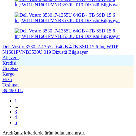
Dell Vostro 3530 i7-1355U 64GB 4TB SSD 15.6 İnç W11P
N1601PVNB3530U 019 Dizüstü Bilgisayar
Alışveriş
Kredisi
Ücretsiz
Kargo
Hızlı
Teslimat
89.490
TL
1
...
3
4
5
Aradığınız kriterlerde ürün bulunamamıştır.