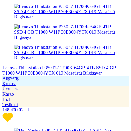
Lenovo Thinkstation P350 i7-11700K 64GB 4TB SSD 4 GB
T1000 W11P 30E3004YTX 019 Masaüstü Bilgisayar
Alışveriş
Kredisi
Ücretsiz
Kargo
Hızlı
Teslimat
148.490,02
TL