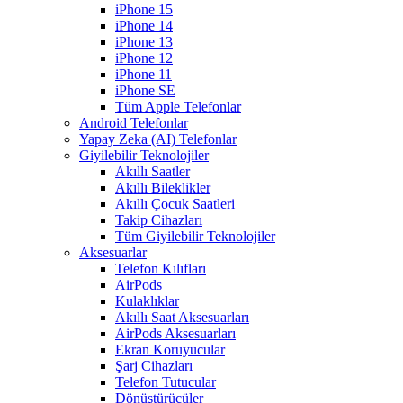
iPhone 15
iPhone 14
iPhone 13
iPhone 12
iPhone 11
iPhone SE
Tüm Apple Telefonlar
Android Telefonlar
Yapay Zeka (AI) Telefonlar
Giyilebilir Teknolojiler
Akıllı Saatler
Akıllı Bileklikler
Akıllı Çocuk Saatleri
Takip Cihazları
Tüm Giyilebilir Teknolojiler
Aksesuarlar
Telefon Kılıfları
AirPods
Kulaklıklar
Akıllı Saat Aksesuarları
AirPods Aksesuarları
Ekran Koruyucular
Şarj Cihazları
Telefon Tutucular
Dönüştürücüler