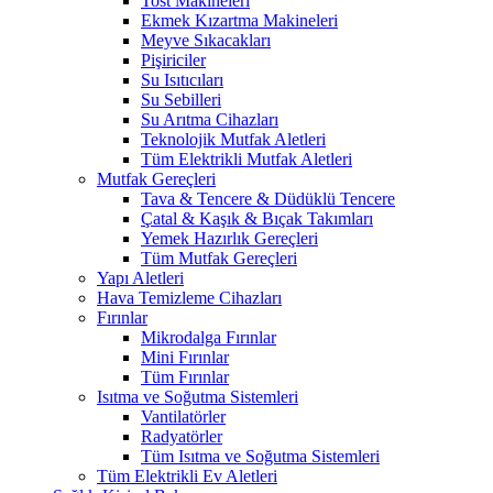
Tost Makineleri
Ekmek Kızartma Makineleri
Meyve Sıkacakları
Pişiriciler
Su Isıtıcıları
Su Sebilleri
Su Arıtma Cihazları
Teknolojik Mutfak Aletleri
Tüm Elektrikli Mutfak Aletleri
Mutfak Gereçleri
Tava & Tencere & Düdüklü Tencere
Çatal & Kaşık & Bıçak Takımları
Yemek Hazırlık Gereçleri
Tüm Mutfak Gereçleri
Yapı Aletleri
Hava Temizleme Cihazları
Fırınlar
Mikrodalga Fırınlar
Mini Fırınlar
Tüm Fırınlar
Isıtma ve Soğutma Sistemleri
Vantilatörler
Radyatörler
Tüm Isıtma ve Soğutma Sistemleri
Tüm Elektrikli Ev Aletleri