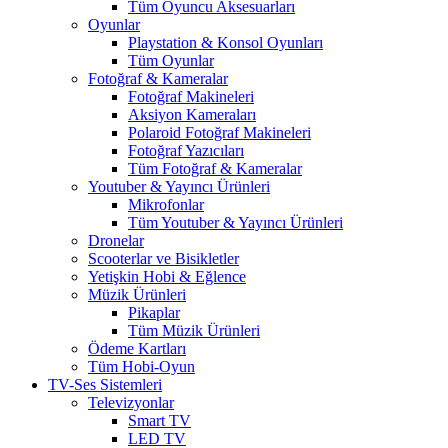
Tüm Oyuncu Aksesuarları
Oyunlar
Playstation & Konsol Oyunları
Tüm Oyunlar
Fotoğraf & Kameralar
Fotoğraf Makineleri
Aksiyon Kameraları
Polaroid Fotoğraf Makineleri
Fotoğraf Yazıcıları
Tüm Fotoğraf & Kameralar
Youtuber & Yayıncı Ürünleri
Mikrofonlar
Tüm Youtuber & Yayıncı Ürünleri
Dronelar
Scooterlar ve Bisikletler
Yetişkin Hobi & Eğlence
Müzik Ürünleri
Pikaplar
Tüm Müzik Ürünleri
Ödeme Kartları
Tüm Hobi-Oyun
TV-Ses Sistemleri
Televizyonlar
Smart TV
LED TV