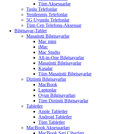
Tüm Aksesuarlar
Tuşlu Telefonlar
Yenilenmiş Telefonlar
5G Uyumlu Telefonlar
Tüm Cep Telefonu-Aksesuar
Bilgisayar-Tablet
Masaüstü Bilgisayarlar
Mac mini
iMac
Mac Studio
All-in-One Bilgisayarlar
Masaüstü Bilgisayarlar
Kasalar
Tüm Masaüstü Bilgisayarlar
Dizüstü Bilgisayarlar
MacBook
Laptoplar
Oyun Bilgisayarları
Tüm Dizüstü Bilgisayarlar
Tabletler
Apple Tabletler
Android Tabletler
Tüm Tabletler
MacBook Aksesuarları
MacBook Şarj Cihazları