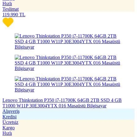
Hızlı
Teslimat
119.990
TL
Lenovo Thinkstation P350 i7-11700K 64GB 2TB SSD 4 GB
T1000 W11P 30E3004YTX 016 Masaüstü Bilgisayar
Alışveriş
Kredisi
Ücretsiz
Kargo
Hızlı