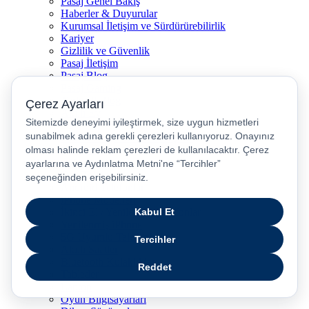
Pasaj Genel Bakış
Haberler & Duyurular
Kurumsal İletişim ve Sürdürürebilirlik
Kariyer
Gizlilik ve Güvenlik
Pasaj İletişim
Pasaj Blog
Pasaj Gaming
Turkcell Blog
Akıllı Ev
5G
Numara Taşıma & Hat Taşıma
Hız Testi
Popüler Kategoriler
Cep Telefonu
Android Telefonlar
iPhone Modelleri
İkinci El / Yenilenmiş Telefonlar
Yenilenmiş iPhone
5G Uyumlu Telefonlar
Akıllı Saatler
Bluetooth Kulaklıklar
Tabletler
Laptop
Oyun Bilgisayarları