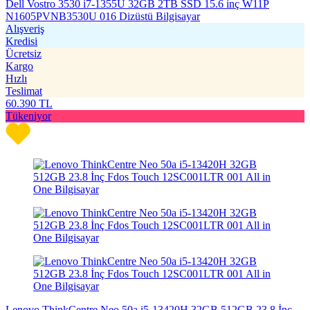
Dell Vostro 3530 i7-1355U 32GB 2TB SSD 15.6 inç W11P
N1605PVNB3530U 016 Dizüstü Bilgisayar
Alışveriş
Kredisi
Ücretsiz
Kargo
Hızlı
Teslimat
60.390
TL
Tükeniyor
Lenovo ThinkCentre Neo 50a i5-13420H 32GB 512GB 23.8 İnç