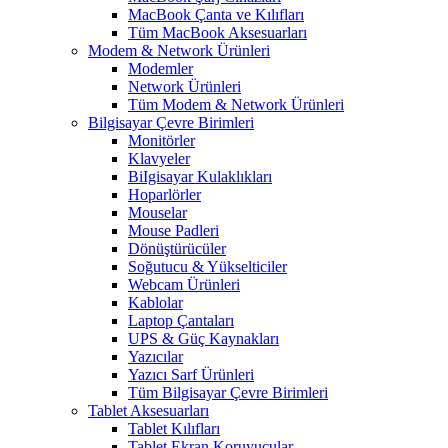
MacBook Çanta ve Kılıfları
Tüm MacBook Aksesuarları
Modem & Network Ürünleri
Modemler
Network Ürünleri
Tüm Modem & Network Ürünleri
Bilgisayar Çevre Birimleri
Monitörler
Klavyeler
BiIgisayar Kulaklıkları
Hoparlörler
Mouselar
Mouse Padleri
Dönüştürücüler
Soğutucu & Yükselticiler
Webcam Ürünleri
Kablolar
Laptop Çantaları
UPS & Güç Kaynakları
Yazıcılar
Yazıcı Sarf Ürünleri
Tüm Bilgisayar Çevre Birimleri
Tablet Aksesuarları
Tablet Kılıfları
Tablet Ekran Koruyucular