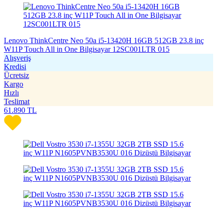
Lenovo ThinkCentre Neo 50a i5-13420H 16GB 512GB 23.8 inç
W11P Touch All in One Bilgisayar 12SC001LTR 015
Alışveriş
Kredisi
Ücretsiz
Kargo
Hızlı
Teslimat
61.890
TL