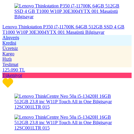
Lenovo Thinkstation P350 i7-11700K 64GB 512GB SSD 4 GB
T1000 W10P 30E3004YTX 001 Masaüstü Bilgisayar
Alışveriş
Kredisi
Ücretsiz
Kargo
Hızlı
Teslimat
125.090
TL
Tükeniyor