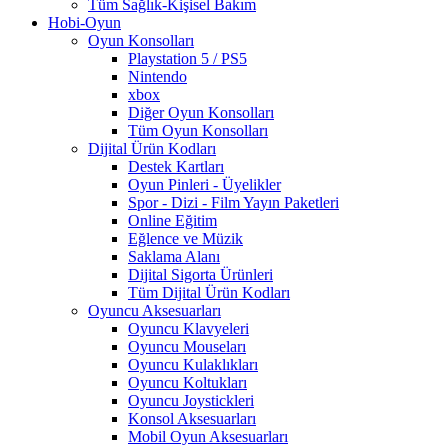
Tüm Sağlık-Kişisel Bakım
Hobi-Oyun
Oyun Konsolları
Playstation 5 / PS5
Nintendo
xbox
Diğer Oyun Konsolları
Tüm Oyun Konsolları
Dijital Ürün Kodları
Destek Kartları
Oyun Pinleri - Üyelikler
Spor - Dizi - Film Yayın Paketleri
Online Eğitim
Eğlence ve Müzik
Saklama Alanı
Dijital Sigorta Ürünleri
Tüm Dijital Ürün Kodları
Oyuncu Aksesuarları
Oyuncu Klavyeleri
Oyuncu Mouseları
Oyuncu Kulaklıkları
Oyuncu Koltukları
Oyuncu Joystickleri
Konsol Aksesuarları
Mobil Oyun Aksesuarları