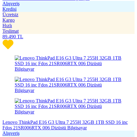
Alışveriş
Kredisi
Ücretsiz
Kargo
Hızlı
Teslimat
89.490
TL
Lenovo ThinkPad E16 G3 Ultra 7 255H 32GB 1TB SSD 16 inç
Fdos 21SR006RTX 006 Dizüstü Bilgisayar
Alışveriş