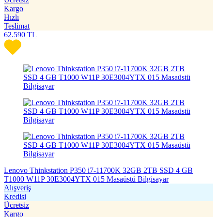
Kargo
Hızlı
Teslimat
62.590
TL
Lenovo Thinkstation P350 i7-11700K 32GB 2TB SSD 4 GB
T1000 W11P 30E3004YTX 015 Masaüstü Bilgisayar
Alışveriş
Kredisi
Ücretsiz
Kargo