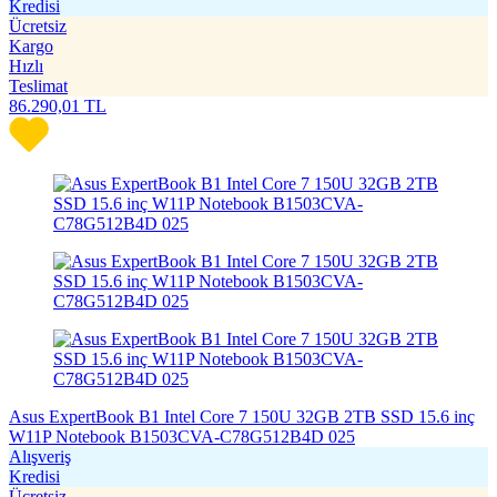
Kredisi
Ücretsiz
Kargo
Hızlı
Teslimat
86.290,01
TL
Asus ExpertBook B1 Intel Core 7 150U 32GB 2TB SSD 15.6 inç
W11P Notebook B1503CVA-C78G512B4D 025
Alışveriş
Kredisi
Ücretsiz