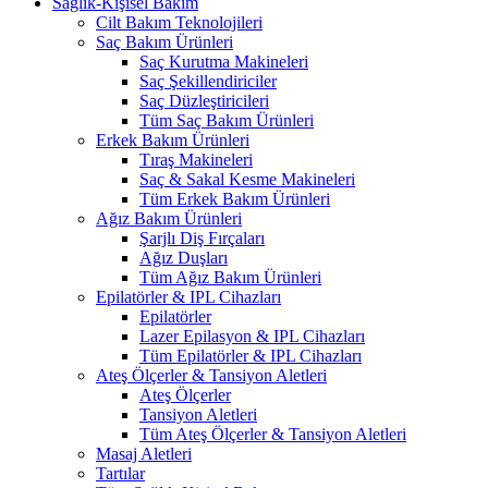
Sağlık-Kişisel Bakım
Cilt Bakım Teknolojileri
Saç Bakım Ürünleri
Saç Kurutma Makineleri
Saç Şekillendiriciler
Saç Düzleştiricileri
Tüm Saç Bakım Ürünleri
Erkek Bakım Ürünleri
Tıraş Makineleri
Saç & Sakal Kesme Makineleri
Tüm Erkek Bakım Ürünleri
Ağız Bakım Ürünleri
Şarjlı Diş Fırçaları
Ağız Duşları
Tüm Ağız Bakım Ürünleri
Epilatörler & IPL Cihazları
Epilatörler
Lazer Epilasyon & IPL Cihazları
Tüm Epilatörler & IPL Cihazları
Ateş Ölçerler & Tansiyon Aletleri
Ateş Ölçerler
Tansiyon Aletleri
Tüm Ateş Ölçerler & Tansiyon Aletleri
Masaj Aletleri
Tartılar