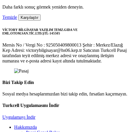
Daha farklı sonuç görmek yeniden deneyin.
Temizle
Karşılaştır
VİCTORY BİLGİSAYAR YAZILIM TEMZ.GIDA VE
EML.OTOM.SAN.TİC.LTD.ŞTİ.-145505
Mersis No / Vergi No : 925050409800013
Şehir : Merkez/Elazığ
Kep Adresi: victorybilgisayar@hs06.kep.tr
Satıcının Turkcell Pasaj
tarafından teyit edilmiş merkez adresi ve onaylanmış iletişim
numarası ve e-posta adresi kayıt altında tutulmaktadır.
Bizi Takip Edin
Sosyal medya hesaplarımızdan bizi takip edin, fırsatları kaçırmayın.
Turkcell Uygulamasını İndir
Uygulamayı İndir
Hakkımızda