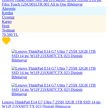
Fdos Touch 12SC001LTR 001 All in One Bilgisayar
Alışveriş
Kredisi
Ücretsiz
Kargo
Hızlı
Teslimat
70.590
TL
Lenovo ThinkPad E14 G7 Ultra 7 255H 32GB 1TB SSD 14 inç
W11P 21SX007CTX 023 Dizüstü Bilgisayar