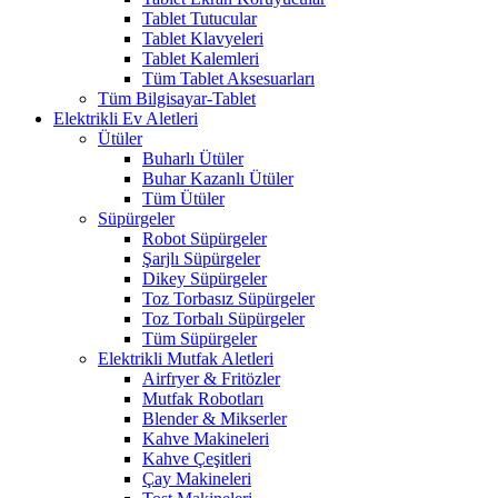
Tablet Tutucular
Tablet Klavyeleri
Tablet Kalemleri
Tüm Tablet Aksesuarları
Tüm Bilgisayar-Tablet
Elektrikli Ev Aletleri
Ütüler
Buharlı Ütüler
Buhar Kazanlı Ütüler
Tüm Ütüler
Süpürgeler
Robot Süpürgeler
Şarjlı Süpürgeler
Dikey Süpürgeler
Toz Torbasız Süpürgeler
Toz Torbalı Süpürgeler
Tüm Süpürgeler
Elektrikli Mutfak Aletleri
Airfryer & Fritözler
Mutfak Robotları
Blender & Mikserler
Kahve Makineleri
Kahve Çeşitleri
Çay Makineleri