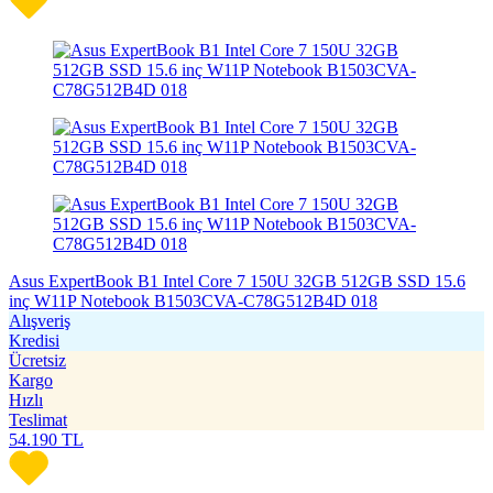
Asus ExpertBook B1 Intel Core 7 150U 32GB 512GB SSD 15.6
inç W11P Notebook B1503CVA-C78G512B4D 018
Alışveriş
Kredisi
Ücretsiz
Kargo
Hızlı
Teslimat
54.190
TL