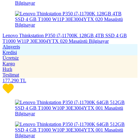
Lenovo Thinkstation P350 i7-11700K 128GB 4TB SSD 4 GB
T1000 W11P 30E3004YTX 020 Masaüstü Bilgisayar
Alışveriş
Kredisi
Ücretsiz
Kargo
Hızlı
Teslimat
177.290
TL