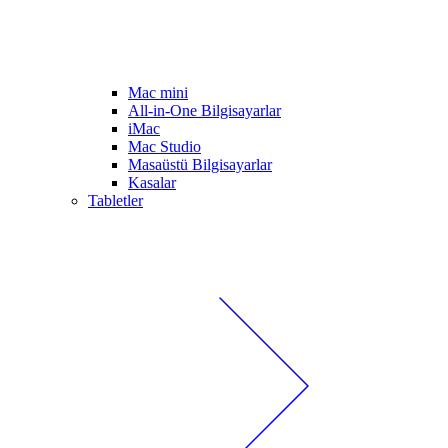
Mac mini
All-in-One Bilgisayarlar
iMac
Mac Studio
Masaüstü Bilgisayarlar
Kasalar
Tabletler