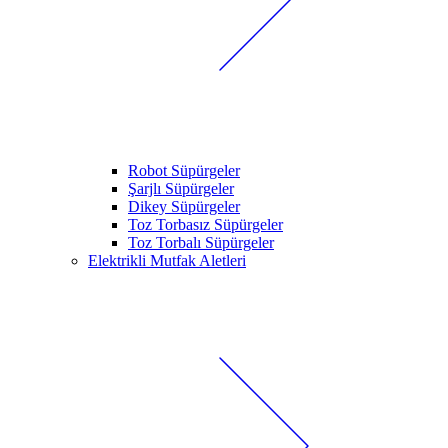
Robot Süpürgeler
Şarjlı Süpürgeler
Dikey Süpürgeler
Toz Torbasız Süpürgeler
Toz Torbalı Süpürgeler
Elektrikli Mutfak Aletleri