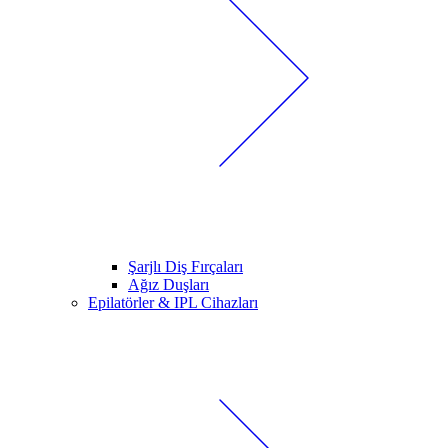
Şarjlı Diş Fırçaları
Ağız Duşları
Epilatörler & IPL Cihazları