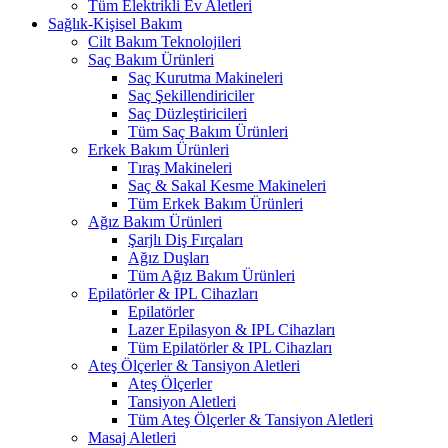
Tüm Elektrikli Ev Aletleri
Sağlık-Kişisel Bakım
Cilt Bakım Teknolojileri
Saç Bakım Ürünleri
Saç Kurutma Makineleri
Saç Şekillendiriciler
Saç Düzleştiricileri
Tüm Saç Bakım Ürünleri
Erkek Bakım Ürünleri
Tıraş Makineleri
Saç & Sakal Kesme Makineleri
Tüm Erkek Bakım Ürünleri
Ağız Bakım Ürünleri
Şarjlı Diş Fırçaları
Ağız Duşları
Tüm Ağız Bakım Ürünleri
Epilatörler & IPL Cihazları
Epilatörler
Lazer Epilasyon & IPL Cihazları
Tüm Epilatörler & IPL Cihazları
Ateş Ölçerler & Tansiyon Aletleri
Ateş Ölçerler
Tansiyon Aletleri
Tüm Ateş Ölçerler & Tansiyon Aletleri
Masaj Aletleri