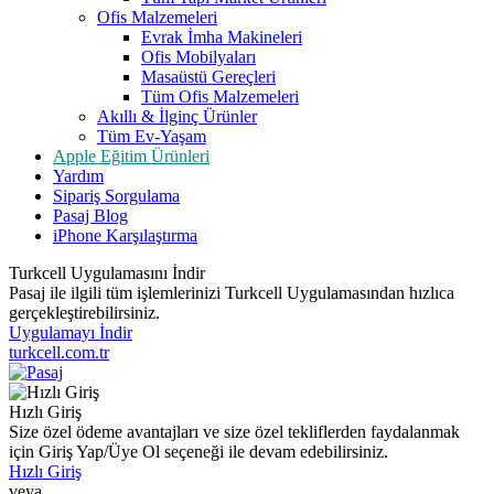
Ofis Malzemeleri
Evrak İmha Makineleri
Ofis Mobilyaları
Masaüstü Gereçleri
Tüm Ofis Malzemeleri
Akıllı & İlginç Ürünler
Tüm Ev-Yaşam
Apple Eğitim Ürünleri
Yardım
Sipariş Sorgulama
Pasaj Blog
iPhone Karşılaştırma
Turkcell Uygulamasını İndir
Pasaj ile ilgili tüm işlemlerinizi Turkcell Uygulamasından hızlıca
gerçekleştirebilirsiniz.
Uygulamayı İndir
turkcell.com.tr
Hızlı Giriş
Size özel ödeme avantajları ve size özel tekliflerden faydalanmak
için Giriş Yap/Üye Ol seçeneği ile devam edebilirsiniz.
Hızlı Giriş
veya