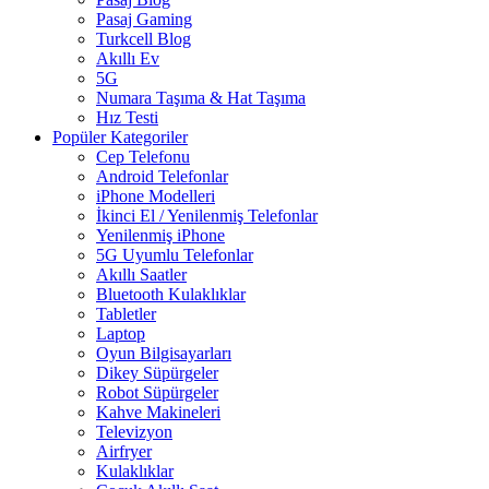
Pasaj Gaming
Turkcell Blog
Akıllı Ev
5G
Numara Taşıma & Hat Taşıma
Hız Testi
Popüler Kategoriler
Cep Telefonu
Android Telefonlar
iPhone Modelleri
İkinci El / Yenilenmiş Telefonlar
Yenilenmiş iPhone
5G Uyumlu Telefonlar
Akıllı Saatler
Bluetooth Kulaklıklar
Tabletler
Laptop
Oyun Bilgisayarları
Dikey Süpürgeler
Robot Süpürgeler
Kahve Makineleri
Televizyon
Airfryer
Kulaklıklar