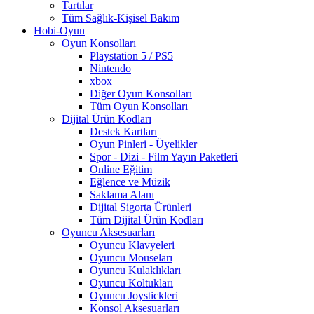
Tartılar
Tüm Sağlık-Kişisel Bakım
Hobi-Oyun
Oyun Konsolları
Playstation 5 / PS5
Nintendo
xbox
Diğer Oyun Konsolları
Tüm Oyun Konsolları
Dijital Ürün Kodları
Destek Kartları
Oyun Pinleri - Üyelikler
Spor - Dizi - Film Yayın Paketleri
Online Eğitim
Eğlence ve Müzik
Saklama Alanı
Dijital Sigorta Ürünleri
Tüm Dijital Ürün Kodları
Oyuncu Aksesuarları
Oyuncu Klavyeleri
Oyuncu Mouseları
Oyuncu Kulaklıkları
Oyuncu Koltukları
Oyuncu Joystickleri
Konsol Aksesuarları