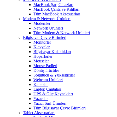
MacBook Şarj Cihazları
MacBook Çanta ve Kılıfları
Tüm MacBook Aksesuarları
Modem & Network Ürünleri
Modemler
Network Ürünleri
Tüm Modem & Network Ürünleri
Bilgisayar Çevre Birimleri
Monitörler
Klavyeler
BiIgisayar Kulaklıkları
Hoparlörler
Mouselar
Mouse Padleri
Dönüştürücüler
Soğutucu & Yükselticiler
Webcam Ürünleri
Kablolar
Laptop Çantaları
UPS & Güç Kaynakları
Yazıcılar
Yazıcı Sarf Ürünleri
Tüm Bilgisayar Çevre Birimleri
Tablet Aksesuarları