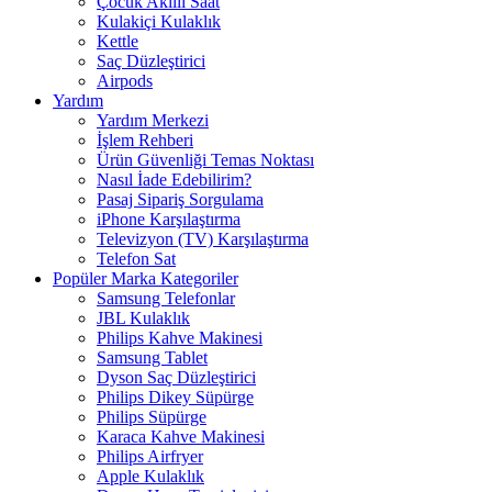
Çocuk Akıllı Saat
Kulakiçi Kulaklık
Kettle
Saç Düzleştirici
Airpods
Yardım
Yardım Merkezi
İşlem Rehberi
Ürün Güvenliği Temas Noktası
Nasıl İade Edebilirim?
Pasaj Sipariş Sorgulama
iPhone Karşılaştırma
Televizyon (TV) Karşılaştırma
Telefon Sat
Popüler Marka Kategoriler
Samsung Telefonlar
JBL Kulaklık
Philips Kahve Makinesi
Samsung Tablet
Dyson Saç Düzleştirici
Philips Dikey Süpürge
Philips Süpürge
Karaca Kahve Makinesi
Philips Airfryer
Apple Kulaklık