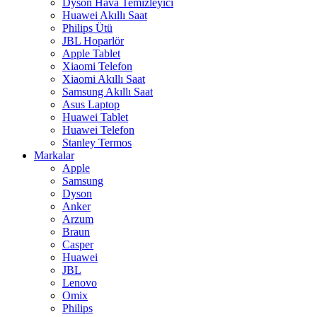
Dyson Hava Temizleyici
Huawei Akıllı Saat
Philips Ütü
JBL Hoparlör
Apple Tablet
Xiaomi Telefon
Xiaomi Akıllı Saat
Samsung Akıllı Saat
Asus Laptop
Huawei Tablet
Huawei Telefon
Stanley Termos
Markalar
Apple
Samsung
Dyson
Anker
Arzum
Braun
Casper
Huawei
JBL
Lenovo
Omix
Philips