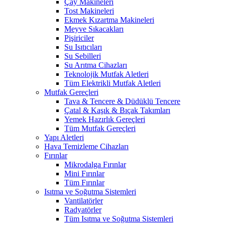
Çay Makineleri
Tost Makineleri
Ekmek Kızartma Makineleri
Meyve Sıkacakları
Pişiriciler
Su Isıtıcıları
Su Sebilleri
Su Arıtma Cihazları
Teknolojik Mutfak Aletleri
Tüm Elektrikli Mutfak Aletleri
Mutfak Gereçleri
Tava & Tencere & Düdüklü Tencere
Çatal & Kaşık & Bıçak Takımları
Yemek Hazırlık Gereçleri
Tüm Mutfak Gereçleri
Yapı Aletleri
Hava Temizleme Cihazları
Fırınlar
Mikrodalga Fırınlar
Mini Fırınlar
Tüm Fırınlar
Isıtma ve Soğutma Sistemleri
Vantilatörler
Radyatörler
Tüm Isıtma ve Soğutma Sistemleri