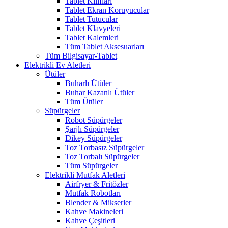
Tablet Kılıfları
Tablet Ekran Koruyucular
Tablet Tutucular
Tablet Klavyeleri
Tablet Kalemleri
Tüm Tablet Aksesuarları
Tüm Bilgisayar-Tablet
Elektrikli Ev Aletleri
Ütüler
Buharlı Ütüler
Buhar Kazanlı Ütüler
Tüm Ütüler
Süpürgeler
Robot Süpürgeler
Şarjlı Süpürgeler
Dikey Süpürgeler
Toz Torbasız Süpürgeler
Toz Torbalı Süpürgeler
Tüm Süpürgeler
Elektrikli Mutfak Aletleri
Airfryer & Fritözler
Mutfak Robotları
Blender & Mikserler
Kahve Makineleri
Kahve Çeşitleri