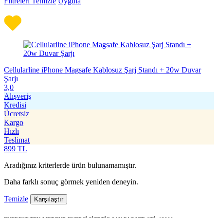
Filtreleri Temizle
Uygula
Cellularline iPhone Magsafe Kablosuz Şarj Standı + 20w Duvar
Şarjı
3,0
Alışveriş
Kredisi
Ücretsiz
Kargo
Hızlı
Teslimat
899
TL
Aradığınız kriterlerde ürün bulunamamıştır.
Daha farklı sonuç görmek yeniden deneyin.
Temizle
Karşılaştır