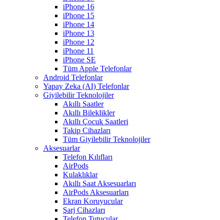
iPhone 16
iPhone 15
iPhone 14
iPhone 13
iPhone 12
iPhone 11
iPhone SE
Tüm Apple Telefonlar
Android Telefonlar
Yapay Zeka (AI) Telefonlar
Giyilebilir Teknolojiler
Akıllı Saatler
Akıllı Bileklikler
Akıllı Çocuk Saatleri
Takip Cihazları
Tüm Giyilebilir Teknolojiler
Aksesuarlar
Telefon Kılıfları
AirPods
Kulaklıklar
Akıllı Saat Aksesuarları
AirPods Aksesuarları
Ekran Koruyucular
Şarj Cihazları
Telefon Tutucular