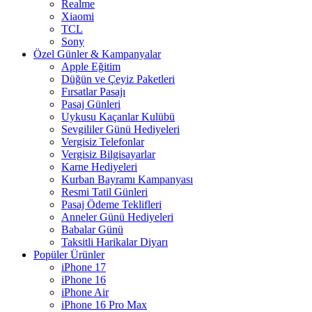
Realme
Xiaomi
TCL
Sony
Özel Günler & Kampanyalar
Apple Eğitim
Düğün ve Çeyiz Paketleri
Fırsatlar Pasajı
Pasaj Günleri
Uykusu Kaçanlar Kulübü
Sevgililer Günü Hediyeleri
Vergisiz Telefonlar
Vergisiz Bilgisayarlar
Karne Hediyeleri
Kurban Bayramı Kampanyası
Resmi Tatil Günleri
Pasaj Ödeme Teklifleri
Anneler Günü Hediyeleri
Babalar Günü
Taksitli Harikalar Diyarı
Popüler Ürünler
iPhone 17
iPhone 16
iPhone Air
iPhone 16 Pro Max