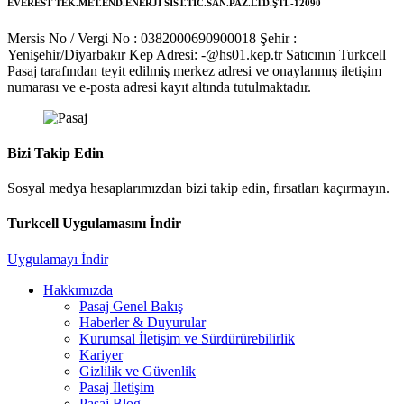
EVEREST TEK.MET.END.ENERJİ SİST.TİC.SAN.PAZ.LTD.ŞTİ.-12090
Mersis No / Vergi No : 0382000690900018
Şehir :
Yenişehir/Diyarbakır
Kep Adresi: -@hs01.kep.tr
Satıcının Turkcell
Pasaj tarafından teyit edilmiş merkez adresi ve onaylanmış iletişim
numarası ve e-posta adresi kayıt altında tutulmaktadır.
Bizi Takip Edin
Sosyal medya hesaplarımızdan bizi takip edin, fırsatları kaçırmayın.
Turkcell Uygulamasını İndir
Uygulamayı İndir
Hakkımızda
Pasaj Genel Bakış
Haberler & Duyurular
Kurumsal İletişim ve Sürdürürebilirlik
Kariyer
Gizlilik ve Güvenlik
Pasaj İletişim
Pasaj Blog