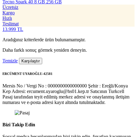
Tecno Spark 40 8 GB 256 GB
Ücretsiz
Kargo
Hızlı
Teslimat
13.999
TL
Aradığınız kriterlerde ürün bulunamamıştır.
Daha farklı sonuç görmek yeniden deneyin.
Temizle
Karşılaştır
ERCÜMENT UYAROĞLU-42581
Mersis No / Vergi No : 0000000000000000
Şehir : Ereğli/Konya
Kep Adresi: ercument.uyaroglu@hs01.kep.tr
Satıcının Turkcell
Pasaj tarafından teyit edilmiş merkez adresi ve onaylanmış iletişim
numarası ve e-posta adresi kayıt altında tutulmaktadır.
Bizi Takip Edin
Sosyal medya hesaplarımızdan bizi takip edin, fırsatları kaçırmayın.