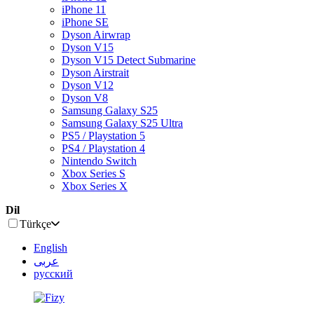
iPhone 11
iPhone SE
Dyson Airwrap
Dyson V15
Dyson V15 Detect Submarine
Dyson Airstrait
Dyson V12
Dyson V8
Samsung Galaxy S25
Samsung Galaxy S25 Ultra
PS5 / Playstation 5
PS4 / Playstation 4
Nintendo Switch
Xbox Series S
Xbox Series X
Dil
Türkçe
English
عربى
русский