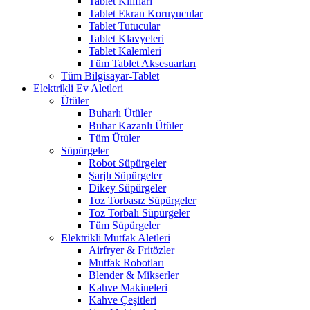
Tablet Kılıfları
Tablet Ekran Koruyucular
Tablet Tutucular
Tablet Klavyeleri
Tablet Kalemleri
Tüm Tablet Aksesuarları
Tüm Bilgisayar-Tablet
Elektrikli Ev Aletleri
Ütüler
Buharlı Ütüler
Buhar Kazanlı Ütüler
Tüm Ütüler
Süpürgeler
Robot Süpürgeler
Şarjlı Süpürgeler
Dikey Süpürgeler
Toz Torbasız Süpürgeler
Toz Torbalı Süpürgeler
Tüm Süpürgeler
Elektrikli Mutfak Aletleri
Airfryer & Fritözler
Mutfak Robotları
Blender & Mikserler
Kahve Makineleri
Kahve Çeşitleri