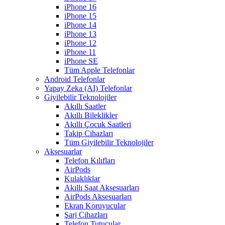
iPhone 16
iPhone 15
iPhone 14
iPhone 13
iPhone 12
iPhone 11
iPhone SE
Tüm Apple Telefonlar
Android Telefonlar
Yapay Zeka (AI) Telefonlar
Giyilebilir Teknolojiler
Akıllı Saatler
Akıllı Bileklikler
Akıllı Çocuk Saatleri
Takip Cihazları
Tüm Giyilebilir Teknolojiler
Aksesuarlar
Telefon Kılıfları
AirPods
Kulaklıklar
Akıllı Saat Aksesuarları
AirPods Aksesuarları
Ekran Koruyucular
Şarj Cihazları
Telefon Tutucular