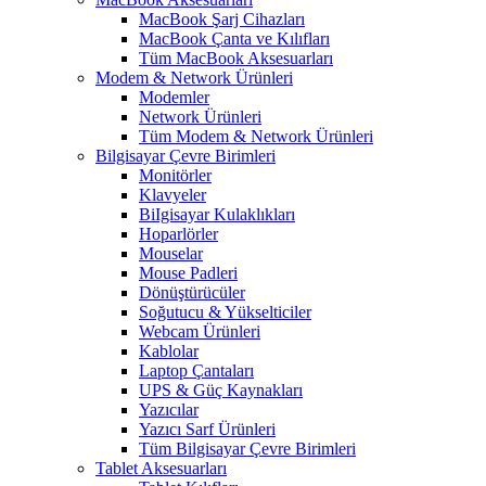
MacBook Şarj Cihazları
MacBook Çanta ve Kılıfları
Tüm MacBook Aksesuarları
Modem & Network Ürünleri
Modemler
Network Ürünleri
Tüm Modem & Network Ürünleri
Bilgisayar Çevre Birimleri
Monitörler
Klavyeler
BiIgisayar Kulaklıkları
Hoparlörler
Mouselar
Mouse Padleri
Dönüştürücüler
Soğutucu & Yükselticiler
Webcam Ürünleri
Kablolar
Laptop Çantaları
UPS & Güç Kaynakları
Yazıcılar
Yazıcı Sarf Ürünleri
Tüm Bilgisayar Çevre Birimleri
Tablet Aksesuarları