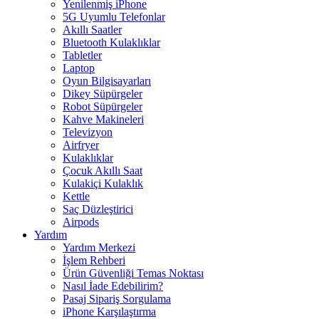
Yenilenmiş iPhone
5G Uyumlu Telefonlar
Akıllı Saatler
Bluetooth Kulaklıklar
Tabletler
Laptop
Oyun Bilgisayarları
Dikey Süpürgeler
Robot Süpürgeler
Kahve Makineleri
Televizyon
Airfryer
Kulaklıklar
Çocuk Akıllı Saat
Kulakiçi Kulaklık
Kettle
Saç Düzleştirici
Airpods
Yardım
Yardım Merkezi
İşlem Rehberi
Ürün Güvenliği Temas Noktası
Nasıl İade Edebilirim?
Pasaj Sipariş Sorgulama
iPhone Karşılaştırma