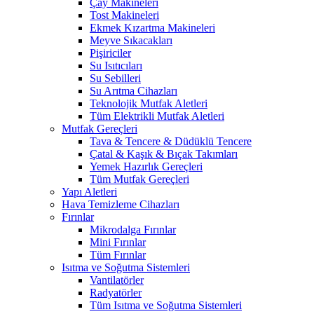
Çay Makineleri
Tost Makineleri
Ekmek Kızartma Makineleri
Meyve Sıkacakları
Pişiriciler
Su Isıtıcıları
Su Sebilleri
Su Arıtma Cihazları
Teknolojik Mutfak Aletleri
Tüm Elektrikli Mutfak Aletleri
Mutfak Gereçleri
Tava & Tencere & Düdüklü Tencere
Çatal & Kaşık & Bıçak Takımları
Yemek Hazırlık Gereçleri
Tüm Mutfak Gereçleri
Yapı Aletleri
Hava Temizleme Cihazları
Fırınlar
Mikrodalga Fırınlar
Mini Fırınlar
Tüm Fırınlar
Isıtma ve Soğutma Sistemleri
Vantilatörler
Radyatörler
Tüm Isıtma ve Soğutma Sistemleri