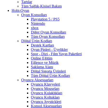
Tartılar
Tüm Sağlık-Kişisel Bakım
Hobi-Oyun
Oyun Konsolları
Playstation 5 / PS5
Nintendo
xbox
Diğer Oyun Konsolları
Tüm Oyun Konsolları
Dijital Ürün Kodları
Destek Kartları
Oyun Pinleri - Üyelikler
Spor - Dizi - Film Yayın Paketleri
Online Eğitim
Eğlence ve Müzik
Saklama Alanı
Dijital Sigorta Ürünleri
Tüm Dijital Ürün Kodları
Oyuncu Aksesuarları
Oyuncu Klavyeleri
Oyuncu Mouseları
Oyuncu Kulaklıkları
Oyuncu Koltukları
Oyuncu Joystickleri
Konsol Aksesuarları