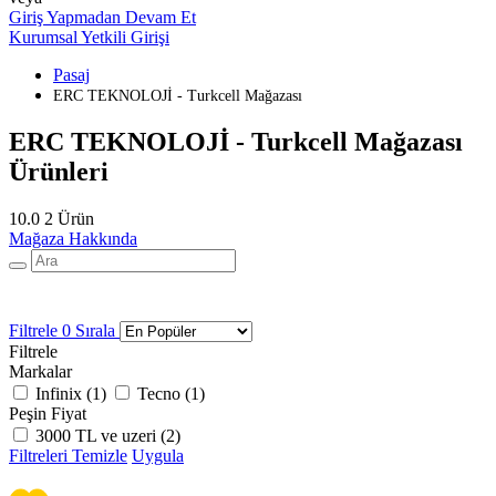
Giriş Yapmadan Devam Et
Kurumsal Yetkili Girişi
Pasaj
ERC TEKNOLOJİ - Turkcell Mağazası
ERC TEKNOLOJİ - Turkcell Mağazası
Ürünleri
10.0
2 Ürün
Mağaza Hakkında
Filtrele
0
Sırala
Filtrele
Markalar
Infinix (
1
)
Tecno (
1
)
Peşin Fiyat
3000 TL ve uzeri (
2
)
Filtreleri Temizle
Uygula