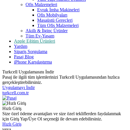
Ofis Malzemeleri
Evrak İmha Makineleri
Ofis Mobilyaları
Masaüstü Gereçleri
Tüm Ofis Malzemeleri
Akıllı & İlginç Ürünler
Tüm Ev-Yaşam
Apple Eğitim Ürünleri
Yardım
Sipariş Sorgulama
Pasaj Blog
iPhone Karşılaştırma
Turkcell Uygulamasını İndir
Pasaj ile ilgili tüm işlemlerinizi Turkcell Uygulamasından hızlıca
gerçekleştirebilirsiniz.
Uygulamayı İndir
turkcell.com.tr
Hızlı Giriş
Size özel ödeme avantajları ve size özel tekliflerden faydalanmak
için Giriş Yap/Üye Ol seçeneği ile devam edebilirsiniz.
Hızlı Giriş
veya