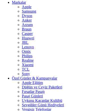
Markalar
Apple
Samsung
Dyson
Anker
Arzum
Braun
Casper
Huawei
JBL
Lenovo
Omix
Philips
Realme
Xiaomi
TCL
Sony
Özel Günler & Kampanyalar
Apple Eğitim
Düğün ve Çeyiz Paketleri
Fırsatlar Pasajı
Pasaj Günleri
Uykusu Kaçanlar Kulübü
Sevgililer Günü Hediyeleri
Vergisiz Telefonlar