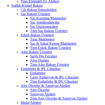
Tüm Elektrikli Ev Aletleri
Sağlık-Kişisel Bakım
Cilt Bakım Teknolojileri
Saç Bakım Ürünleri
Saç Kurutma Makineleri
Saç Şekillendiriciler
Saç Düzleştiricileri
Tüm Saç Bakım Ürünleri
Erkek Bakım Ürünleri
Tıraş Makineleri
Saç & Sakal Kesme Makineleri
Tüm Erkek Bakım Ürünleri
Ağız Bakım Ürünleri
Şarjlı Diş Fırçaları
Ağız Duşları
Tüm Ağız Bakım Ürünleri
Epilatörler & IPL Cihazları
Epilatörler
Lazer Epilasyon & IPL Cihazları
Tüm Epilatörler & IPL Cihazları
Ateş Ölçerler & Tansiyon Aletleri
Ateş Ölçerler
Tansiyon Aletleri
Tüm Ateş Ölçerler & Tansiyon Aletleri
Masaj Aletleri