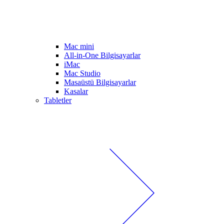
Mac mini
All-in-One Bilgisayarlar
iMac
Mac Studio
Masaüstü Bilgisayarlar
Kasalar
Tabletler