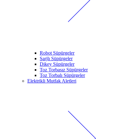
Robot Süpürgeler
Şarjlı Süpürgeler
Dikey Süpürgeler
Toz Torbasız Süpürgeler
Toz Torbalı Süpürgeler
Elektrikli Mutfak Aletleri