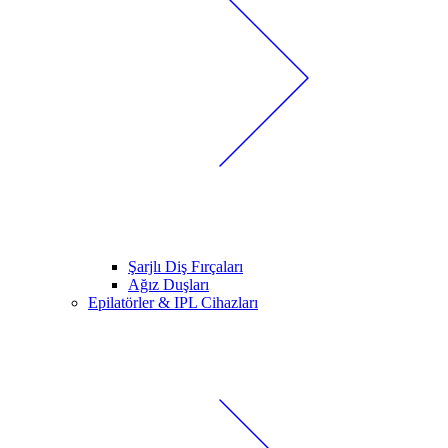
Şarjlı Diş Fırçaları
Ağız Duşları
Epilatörler & IPL Cihazları