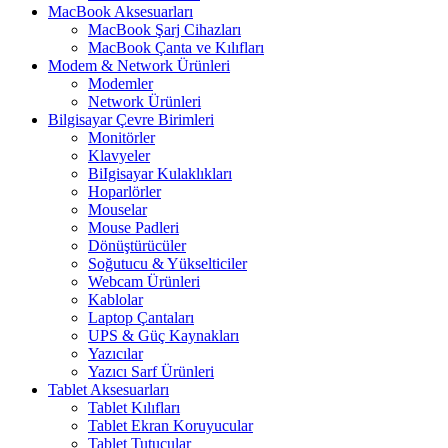
MacBook Aksesuarları
MacBook Şarj Cihazları
MacBook Çanta ve Kılıfları
Modem & Network Ürünleri
Modemler
Network Ürünleri
Bilgisayar Çevre Birimleri
Monitörler
Klavyeler
BiIgisayar Kulaklıkları
Hoparlörler
Mouselar
Mouse Padleri
Dönüştürücüler
Soğutucu & Yükselticiler
Webcam Ürünleri
Kablolar
Laptop Çantaları
UPS & Güç Kaynakları
Yazıcılar
Yazıcı Sarf Ürünleri
Tablet Aksesuarları
Tablet Kılıfları
Tablet Ekran Koruyucular
Tablet Tutucular