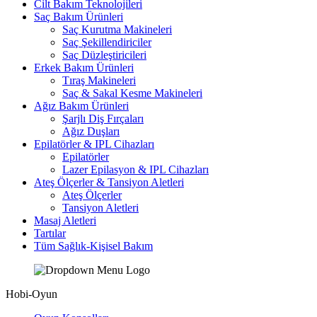
Cilt Bakım Teknolojileri
Saç Bakım Ürünleri
Saç Kurutma Makineleri
Saç Şekillendiriciler
Saç Düzleştiricileri
Erkek Bakım Ürünleri
Tıraş Makineleri
Saç & Sakal Kesme Makineleri
Ağız Bakım Ürünleri
Şarjlı Diş Fırçaları
Ağız Duşları
Epilatörler & IPL Cihazları
Epilatörler
Lazer Epilasyon & IPL Cihazları
Ateş Ölçerler & Tansiyon Aletleri
Ateş Ölçerler
Tansiyon Aletleri
Masaj Aletleri
Tartılar
Tüm Sağlık-Kişisel Bakım
Hobi-Oyun