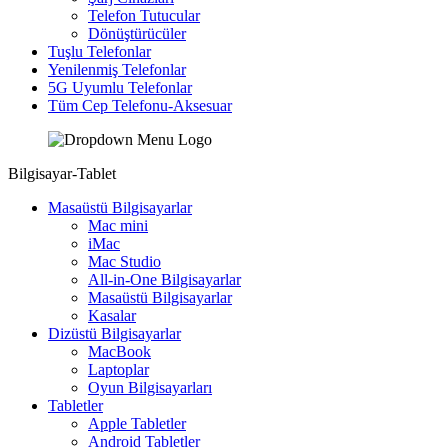
Telefon Tutucular
Dönüştürücüler
Tuşlu Telefonlar
Yenilenmiş Telefonlar
5G Uyumlu Telefonlar
Tüm Cep Telefonu-Aksesuar
Bilgisayar-Tablet
Masaüstü Bilgisayarlar
Mac mini
iMac
Mac Studio
All-in-One Bilgisayarlar
Masaüstü Bilgisayarlar
Kasalar
Dizüstü Bilgisayarlar
MacBook
Laptoplar
Oyun Bilgisayarları
Tabletler
Apple Tabletler
Android Tabletler