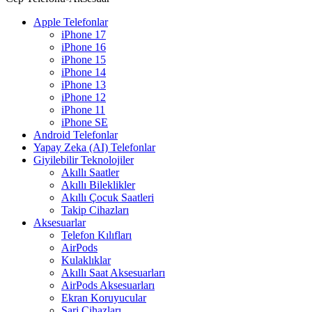
Apple Telefonlar
iPhone 17
iPhone 16
iPhone 15
iPhone 14
iPhone 13
iPhone 12
iPhone 11
iPhone SE
Android Telefonlar
Yapay Zeka (AI) Telefonlar
Giyilebilir Teknolojiler
Akıllı Saatler
Akıllı Bileklikler
Akıllı Çocuk Saatleri
Takip Cihazları
Aksesuarlar
Telefon Kılıfları
AirPods
Kulaklıklar
Akıllı Saat Aksesuarları
AirPods Aksesuarları
Ekran Koruyucular
Şarj Cihazları