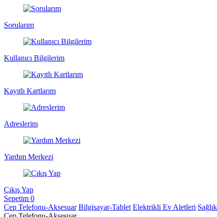
Sorularım
Kullanıcı Bilgilerim
Kayıtlı Kartlarım
Adreslerim
Yardım Merkezi
Çıkış Yap
Sepetim
0
Cep Telefonu-Aksesuar
Bilgisayar-Tablet
Elektrikli Ev Aletleri
Sağlı
Cep Telefonu-Aksesuar