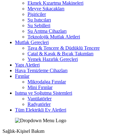
Ekmek Kızartma Makineleri
Meyve Sıkacakları
Pişiriciler
Su Isıtıcıları
Su Sebilleri
Su Arıtma Cihazları
Teknolojik Mutfak Aletleri
Mutfak Gereçleri
Tava & Tencere & Düdüklü Tencere
Çatal & Kaşık & Bıçak Takımları
Yemek Hazırlık Gereçleri
Yapı Aletleri
Hava Temizleme Cihazları
Fırınlar
Mikrodalga Fırınlar
Mini Fırınlar
Isıtma ve Soğutma Sistemleri
Vantilatörler
Radyatörler
Tüm Elektrikli Ev Aletleri
Sağlık-Kişisel Bakım