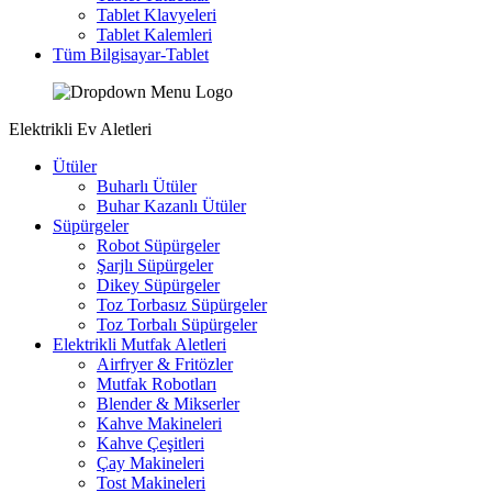
Tablet Klavyeleri
Tablet Kalemleri
Tüm Bilgisayar-Tablet
Elektrikli Ev Aletleri
Ütüler
Buharlı Ütüler
Buhar Kazanlı Ütüler
Süpürgeler
Robot Süpürgeler
Şarjlı Süpürgeler
Dikey Süpürgeler
Toz Torbasız Süpürgeler
Toz Torbalı Süpürgeler
Elektrikli Mutfak Aletleri
Airfryer & Fritözler
Mutfak Robotları
Blender & Mikserler
Kahve Makineleri
Kahve Çeşitleri
Çay Makineleri
Tost Makineleri