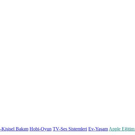
k-Kişisel Bakım
Hobi-Oyun
TV-Ses Sistemleri
Ev-Yaşam
Apple Eğitim