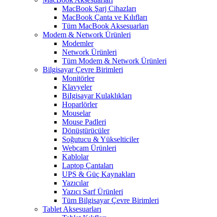
MacBook Şarj Cihazları
MacBook Çanta ve Kılıfları
Tüm MacBook Aksesuarları
Modem & Network Ürünleri
Modemler
Network Ürünleri
Tüm Modem & Network Ürünleri
Bilgisayar Çevre Birimleri
Monitörler
Klavyeler
BiIgisayar Kulaklıkları
Hoparlörler
Mouselar
Mouse Padleri
Dönüştürücüler
Soğutucu & Yükselticiler
Webcam Ürünleri
Kablolar
Laptop Çantaları
UPS & Güç Kaynakları
Yazıcılar
Yazıcı Sarf Ürünleri
Tüm Bilgisayar Çevre Birimleri
Tablet Aksesuarları