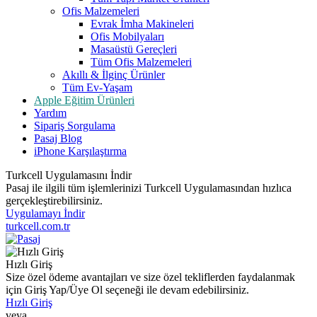
Ofis Malzemeleri
Evrak İmha Makineleri
Ofis Mobilyaları
Masaüstü Gereçleri
Tüm Ofis Malzemeleri
Akıllı & İlginç Ürünler
Tüm Ev-Yaşam
Apple Eğitim Ürünleri
Yardım
Sipariş Sorgulama
Pasaj Blog
iPhone Karşılaştırma
Turkcell Uygulamasını İndir
Pasaj ile ilgili tüm işlemlerinizi Turkcell Uygulamasından hızlıca
gerçekleştirebilirsiniz.
Uygulamayı İndir
turkcell.com.tr
Hızlı Giriş
Size özel ödeme avantajları ve size özel tekliflerden faydalanmak
için Giriş Yap/Üye Ol seçeneği ile devam edebilirsiniz.
Hızlı Giriş
veya