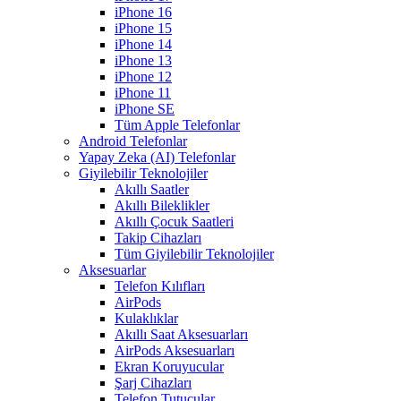
iPhone 16
iPhone 15
iPhone 14
iPhone 13
iPhone 12
iPhone 11
iPhone SE
Tüm Apple Telefonlar
Android Telefonlar
Yapay Zeka (AI) Telefonlar
Giyilebilir Teknolojiler
Akıllı Saatler
Akıllı Bileklikler
Akıllı Çocuk Saatleri
Takip Cihazları
Tüm Giyilebilir Teknolojiler
Aksesuarlar
Telefon Kılıfları
AirPods
Kulaklıklar
Akıllı Saat Aksesuarları
AirPods Aksesuarları
Ekran Koruyucular
Şarj Cihazları
Telefon Tutucular