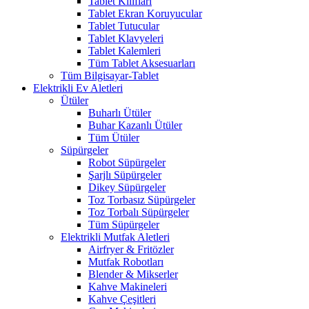
Tablet Kılıfları
Tablet Ekran Koruyucular
Tablet Tutucular
Tablet Klavyeleri
Tablet Kalemleri
Tüm Tablet Aksesuarları
Tüm Bilgisayar-Tablet
Elektrikli Ev Aletleri
Ütüler
Buharlı Ütüler
Buhar Kazanlı Ütüler
Tüm Ütüler
Süpürgeler
Robot Süpürgeler
Şarjlı Süpürgeler
Dikey Süpürgeler
Toz Torbasız Süpürgeler
Toz Torbalı Süpürgeler
Tüm Süpürgeler
Elektrikli Mutfak Aletleri
Airfryer & Fritözler
Mutfak Robotları
Blender & Mikserler
Kahve Makineleri
Kahve Çeşitleri