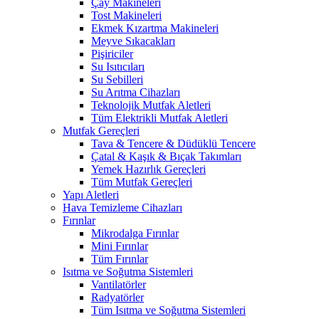
Çay Makineleri
Tost Makineleri
Ekmek Kızartma Makineleri
Meyve Sıkacakları
Pişiriciler
Su Isıtıcıları
Su Sebilleri
Su Arıtma Cihazları
Teknolojik Mutfak Aletleri
Tüm Elektrikli Mutfak Aletleri
Mutfak Gereçleri
Tava & Tencere & Düdüklü Tencere
Çatal & Kaşık & Bıçak Takımları
Yemek Hazırlık Gereçleri
Tüm Mutfak Gereçleri
Yapı Aletleri
Hava Temizleme Cihazları
Fırınlar
Mikrodalga Fırınlar
Mini Fırınlar
Tüm Fırınlar
Isıtma ve Soğutma Sistemleri
Vantilatörler
Radyatörler
Tüm Isıtma ve Soğutma Sistemleri