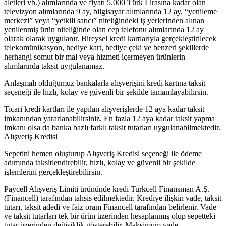
aletleri vb.) alımlarında ve fiyatı 5.000 Türk Lirasına kadar olan
televizyon alımlarında 9 ay, bilgisayar alımlarında 12 ay, “yenileme
merkezi” veya “yetkili satıcı” niteliğindeki iş yerlerinden alınan
yenilenmiş ürün niteliğinde olan cep telefonu alımlarında 12 ay
olarak olarak uygulanır. Bireysel kredi kartlarıyla gerçekleştirilecek
telekomünikasyon, hediye kart, hediye çeki ve benzeri şekillerde
herhangi somut bir mal veya hizmeti içermeyen ürünlerin
alımlarında taksit uygulanamaz.
Anlaşmalı olduğumuz bankalarla alışverişini kredi kartına taksit
seçeneği ile hızlı, kolay ve güvenli bir şekilde tamamlayabilirsin.
Ticari kredi kartları ile yapılan alışverişlerde 12 aya kadar taksit
imkanından yararlanabilirsiniz. En fazla 12 aya kadar taksit yapma
imkanı olsa da banka bazlı farklı taksit tutarları uygulanabilmektedir.
Alışveriş Kredisi
Sepetini hemen oluşturup Alışveriş Kredisi seçeneği ile ödeme
adımında taksitlendirebilir, hızlı, kolay ve güvenli bir şekilde
işlemlerini gerçekleştirebilirsin.
Paycell Alışveriş Limiti ürününde kredi Turkcell Finansman A.Ş.
(Financell) tarafından tahsis edilmektedir. Krediye ilişkin vade, taksit
tutarı, taksit adedi ve faiz oranı Financell tarafından belirlenir. Vade
ve taksit tutarları tek bir ürün üzerinden hesaplanmış olup sepetteki
tutar üzerinden değişiklik gösterebilir. Maksimum vade