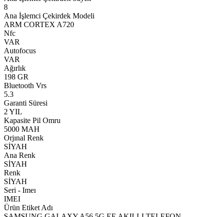
8
Ana İşlemci Çekirdek Modeli
ARM CORTEX A720
Nfc
VAR
Autofocus
VAR
Ağırlık
198 GR
Bluetooth Vrs
5.3
Garanti Süresi
2 YIL
Kapasite Pil Omru
5000 MAH
Orjınal Renk
SİYAH
Ana Renk
SİYAH
Renk
SİYAH
Seri - Imeı
IMEI
Ürün Etiket Adı
SAMSUNG GALAXY A56 5G EE AKILLI TELEFON