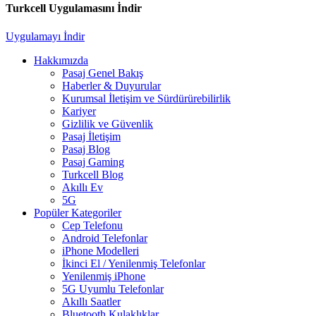
Turkcell Uygulamasını İndir
Uygulamayı İndir
Hakkımızda
Pasaj Genel Bakış
Haberler & Duyurular
Kurumsal İletişim ve Sürdürürebilirlik
Kariyer
Gizlilik ve Güvenlik
Pasaj İletişim
Pasaj Blog
Pasaj Gaming
Turkcell Blog
Akıllı Ev
5G
Popüler Kategoriler
Cep Telefonu
Android Telefonlar
iPhone Modelleri
İkinci El / Yenilenmiş Telefonlar
Yenilenmiş iPhone
5G Uyumlu Telefonlar
Akıllı Saatler
Bluetooth Kulaklıklar