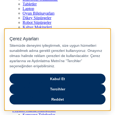
Tabletler
Laptop
Oyun Bilgisayarları
Dikey Süpürgeler
Robot Süpürgeler
Kahve Makineleri
Televizyon
Airfryer
Kulaklıklar
Çocuk Akıllı Saat
Kulakiçi Kulaklık
Kettle
Saç Düzleştirici
Airpods
Yardım
Yardım Merkezi
İşlem Rehberi
Ürün Güvenliği Temas Noktası
Nasıl İade Edebilirim?
Pasaj Sipariş Sorgulama
iPhone Karşılaştırma
Televizyon (TV) Karşılaştırma
Telefon Sat
Popüler Marka Kategoriler
Samsung Telefonlar