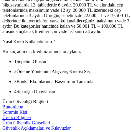
bilgisayarlarda 12, tabletlerde 6 aydır. 20.000 TL ve altındaki cep
telefonlarında maksimum vade 12 ay, 20.000 TL üzerindeki cep
telefonlarında 3 aydır. Örneğin, sepetinizde 22.600 TL ve 19.500 TL
değerinde iki ayrı telefon varsa kullanabileceğiniz maksimum vade 3
aydır. Bu kategoriler haricinde kalan ve 50.001 TL – 100.000 TL
arasında açılacak krediler için vade üst sınırı 24 aydır.
Nasıl Kredi Kullanabilirim ?
Bir kaç adımda, krediniz anında onaylanır.
1
Sepetini Oluştur
2
Ödeme Yöntemini Alışveriş Kredisi Seç
3
Banka Ekranlarında Başvurunu Tamamla
4
Siparişin Onaylansın
Ürün Güvenliği Bilgileri
ButtonIcon
Sorumlu Kişi
Üretici Bilgileri
Ürün Güvenlik Görselleri
Güvenlik Açıklamaları ve Kılavuzlar