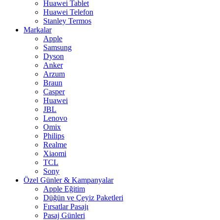
Huawei Tablet
Huawei Telefon
Stanley Termos
Markalar
Apple
Samsung
Dyson
Anker
Arzum
Braun
Casper
Huawei
JBL
Lenovo
Omix
Philips
Realme
Xiaomi
TCL
Sony
Özel Günler & Kampanyalar
Apple Eğitim
Düğün ve Çeyiz Paketleri
Fırsatlar Pasajı
Pasaj Günleri