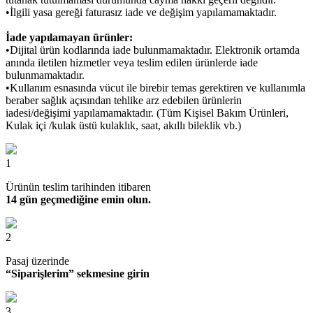
•İlgili yasa gereği faturasız iade ve değişim yapılamamaktadır.
İade yapılamayan ürünler:
•Dijital ürün kodlarında iade bulunmamaktadır. Elektronik ortamda
anında iletilen hizmetler veya teslim edilen ürünlerde iade
bulunmamaktadır.
•Kullanım esnasında vücut ile birebir temas gerektiren ve kullanımla
beraber sağlık açısından tehlike arz edebilen ürünlerin
iadesi/değişimi yapılamamaktadır. (Tüm Kişisel Bakım Ürünleri,
Kulak içi /kulak üstü kulaklık, saat, akıllı bileklik vb.)
1
Ürünün teslim tarihinden itibaren
14 gün geçmediğine emin olun.
2
Pasaj üzerinde
“Siparişlerim” sekmesine girin
3