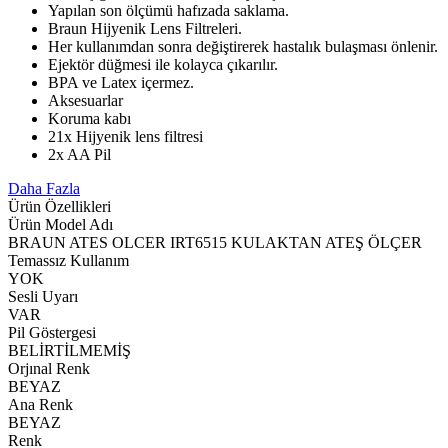
Yapılan son ölçümü hafızada saklama.
Braun Hijyenik Lens Filtreleri.
Her kullanımdan sonra değiştirerek hastalık bulaşması önlenir.
Ejektör düğmesi ile kolayca çıkarılır.
BPA ve Latex içermez.
Aksesuarlar
Koruma kabı
21x Hijyenik lens filtresi
2x AA Pil
Daha Fazla
Ürün Özellikleri
Ürün Model Adı
BRAUN ATES OLCER IRT6515 KULAKTAN ATEŞ ÖLÇER
Temassız Kullanım
YOK
Sesli Uyarı
VAR
Pil Göstergesi
BELİRTİLMEMİŞ
Orjınal Renk
BEYAZ
Ana Renk
BEYAZ
Renk