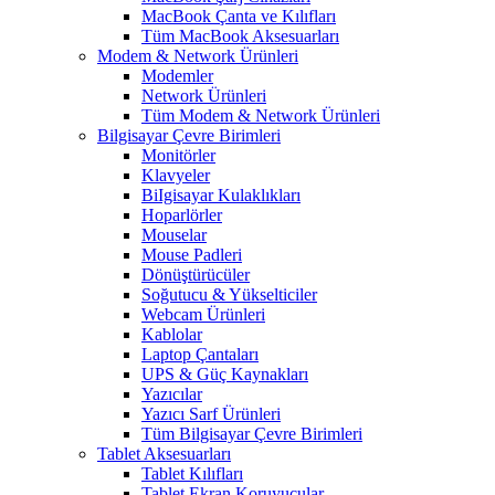
MacBook Çanta ve Kılıfları
Tüm MacBook Aksesuarları
Modem & Network Ürünleri
Modemler
Network Ürünleri
Tüm Modem & Network Ürünleri
Bilgisayar Çevre Birimleri
Monitörler
Klavyeler
BiIgisayar Kulaklıkları
Hoparlörler
Mouselar
Mouse Padleri
Dönüştürücüler
Soğutucu & Yükselticiler
Webcam Ürünleri
Kablolar
Laptop Çantaları
UPS & Güç Kaynakları
Yazıcılar
Yazıcı Sarf Ürünleri
Tüm Bilgisayar Çevre Birimleri
Tablet Aksesuarları
Tablet Kılıfları
Tablet Ekran Koruyucular