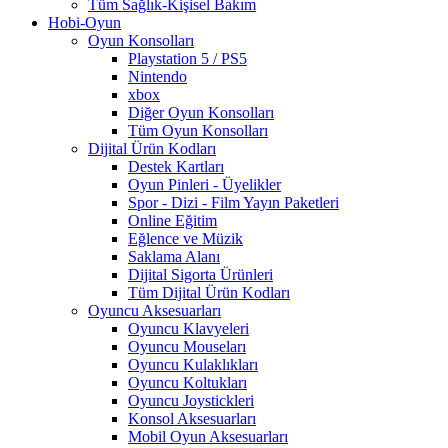
Tüm Sağlık-Kişisel Bakım
Hobi-Oyun
Oyun Konsolları
Playstation 5 / PS5
Nintendo
xbox
Diğer Oyun Konsolları
Tüm Oyun Konsolları
Dijital Ürün Kodları
Destek Kartları
Oyun Pinleri - Üyelikler
Spor - Dizi - Film Yayın Paketleri
Online Eğitim
Eğlence ve Müzik
Saklama Alanı
Dijital Sigorta Ürünleri
Tüm Dijital Ürün Kodları
Oyuncu Aksesuarları
Oyuncu Klavyeleri
Oyuncu Mouseları
Oyuncu Kulaklıkları
Oyuncu Koltukları
Oyuncu Joystickleri
Konsol Aksesuarları
Mobil Oyun Aksesuarları