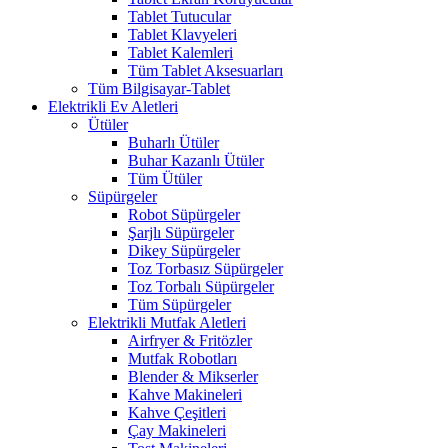
Tablet Tutucular
Tablet Klavyeleri
Tablet Kalemleri
Tüm Tablet Aksesuarları
Tüm Bilgisayar-Tablet
Elektrikli Ev Aletleri
Ütüler
Buharlı Ütüler
Buhar Kazanlı Ütüler
Tüm Ütüler
Süpürgeler
Robot Süpürgeler
Şarjlı Süpürgeler
Dikey Süpürgeler
Toz Torbasız Süpürgeler
Toz Torbalı Süpürgeler
Tüm Süpürgeler
Elektrikli Mutfak Aletleri
Airfryer & Fritözler
Mutfak Robotları
Blender & Mikserler
Kahve Makineleri
Kahve Çeşitleri
Çay Makineleri