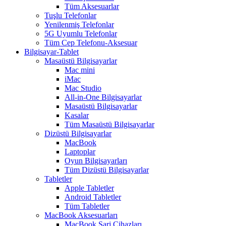
Tüm Aksesuarlar
Tuşlu Telefonlar
Yenilenmiş Telefonlar
5G Uyumlu Telefonlar
Tüm Cep Telefonu-Aksesuar
Bilgisayar-Tablet
Masaüstü Bilgisayarlar
Mac mini
iMac
Mac Studio
All-in-One Bilgisayarlar
Masaüstü Bilgisayarlar
Kasalar
Tüm Masaüstü Bilgisayarlar
Dizüstü Bilgisayarlar
MacBook
Laptoplar
Oyun Bilgisayarları
Tüm Dizüstü Bilgisayarlar
Tabletler
Apple Tabletler
Android Tabletler
Tüm Tabletler
MacBook Aksesuarları
MacBook Şarj Cihazları