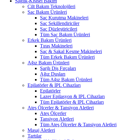
Sağlık-Kişisel Bakım
Cilt Bakım Teknolojileri
Saç Bakım Ürünleri
Saç Kurutma Makineleri
Saç Şekillendiriciler
Saç Düzleştiricileri
Tüm Saç Bakım Ürünleri
Erkek Bakım Ürünleri
Tıraş Makineleri
Saç & Sakal Kesme Makineleri
Tüm Erkek Bakım Ürünleri
Ağız Bakım Ürünleri
Şarjlı Diş Fırçaları
Ağız Duşları
Tüm Ağız Bakım Ürünleri
Epilatörler & IPL Cihazları
Epilatörler
Lazer Epilasyon & IPL Cihazları
Tüm Epilatörler & IPL Cihazları
Ateş Ölçerler & Tansiyon Aletleri
Ateş Ölçerler
Tansiyon Aletleri
Tüm Ateş Ölçerler & Tansiyon Aletleri
Masaj Aletleri
Tartılar