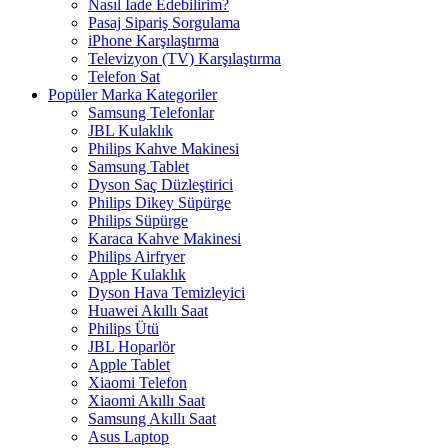
Nasıl İade Edebilirim?
Pasaj Sipariş Sorgulama
iPhone Karşılaştırma
Televizyon (TV) Karşılaştırma
Telefon Sat
Popüler Marka Kategoriler
Samsung Telefonlar
JBL Kulaklık
Philips Kahve Makinesi
Samsung Tablet
Dyson Saç Düzleştirici
Philips Dikey Süpürge
Philips Süpürge
Karaca Kahve Makinesi
Philips Airfryer
Apple Kulaklık
Dyson Hava Temizleyici
Huawei Akıllı Saat
Philips Ütü
JBL Hoparlör
Apple Tablet
Xiaomi Telefon
Xiaomi Akıllı Saat
Samsung Akıllı Saat
Asus Laptop