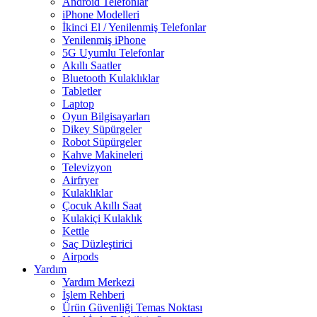
Android Telefonlar
iPhone Modelleri
İkinci El / Yenilenmiş Telefonlar
Yenilenmiş iPhone
5G Uyumlu Telefonlar
Akıllı Saatler
Bluetooth Kulaklıklar
Tabletler
Laptop
Oyun Bilgisayarları
Dikey Süpürgeler
Robot Süpürgeler
Kahve Makineleri
Televizyon
Airfryer
Kulaklıklar
Çocuk Akıllı Saat
Kulakiçi Kulaklık
Kettle
Saç Düzleştirici
Airpods
Yardım
Yardım Merkezi
İşlem Rehberi
Ürün Güvenliği Temas Noktası