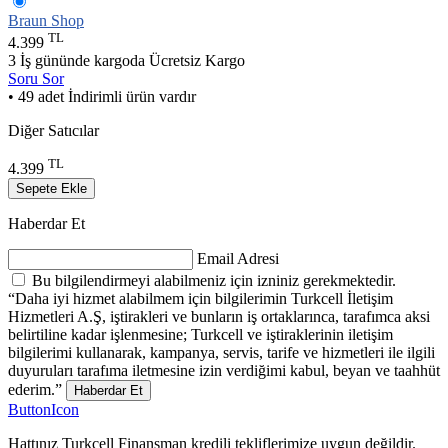
Braun Shop
TL
4.399
3 İş gününde kargoda
Ücretsiz Kargo
Soru Sor
• 49 adet İndirimli ürün vardır
Diğer Satıcılar
TL
4.399
Sepete Ekle
Haberdar Et
Email Adresi
Bu bilgilendirmeyi alabilmeniz için izniniz gerekmektedir.
“Daha iyi hizmet alabilmem için bilgilerimin Turkcell İletişim
Hizmetleri A.Ş, iştirakleri ve bunların iş ortaklarınca, tarafımca aksi
belirtiline kadar işlenmesine; Turkcell ve iştiraklerinin iletişim
bilgilerimi kullanarak, kampanya, servis, tarife ve hizmetleri ile ilgili
duyuruları tarafıma iletmesine izin verdiğimi kabul, beyan ve taahhüt
ederim.”
Haberdar Et
ButtonIcon
Hattınız Turkcell Finansman kredili tekliflerimize uygun değildir.