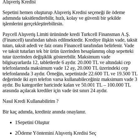
Alışveriş Kredisi
Sepetini hemen oluşturup Alışveriş Kredisi seçeneği ile ödeme
adımında taksitlendirebilir, hızlı, kolay ve güvenli bir şekilde
işlemlerini gerçekleştirebilirsin.
Paycell Alışveriş Limiti ürününde kredi Turkcell Finansman A.Ş.
(Financell) tarafından tahsis edilmektedir. Krediye ilişkin vade, taksit
tutarı, taksit adedi ve faiz oranı Financell tarafından belirlenir. Vade
ve taksit tutarları tek bir ürün üzerinden hesaplanmış olup sepetteki
tutar üzerinden değişiklik gösterebilir. Maksimum vade
bilgisayarlarda 12, tabletlerde 6 aydır. 20.000 TL ve altındaki cep
telefonlarında maksimum vade 12 ay, 20.000 TL üzerindeki cep
telefonlarında 3 aydır. Örneğin, sepetinizde 22.600 TL ve 19.500 TL
değerinde iki ayrı telefon varsa kullanabileceğiniz maksimum vade 3
aydır. Bu kategoriler haricinde kalan ve 50.001 TL – 100.000 TL
arasında açılacak krediler için vade üst sınırı 24 aydır.
Nasıl Kredi Kullanabilirim ?
Bir kaç adımda, krediniz anında onaylanır.
1
Sepetini Oluştur
2
Ödeme Yöntemini Alışveriş Kredisi Seç