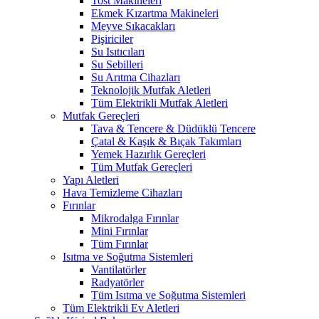
Tost Makineleri
Ekmek Kızartma Makineleri
Meyve Sıkacakları
Pişiriciler
Su Isıtıcıları
Su Sebilleri
Su Arıtma Cihazları
Teknolojik Mutfak Aletleri
Tüm Elektrikli Mutfak Aletleri
Mutfak Gereçleri
Tava & Tencere & Düdüklü Tencere
Çatal & Kaşık & Bıçak Takımları
Yemek Hazırlık Gereçleri
Tüm Mutfak Gereçleri
Yapı Aletleri
Hava Temizleme Cihazları
Fırınlar
Mikrodalga Fırınlar
Mini Fırınlar
Tüm Fırınlar
Isıtma ve Soğutma Sistemleri
Vantilatörler
Radyatörler
Tüm Isıtma ve Soğutma Sistemleri
Tüm Elektrikli Ev Aletleri