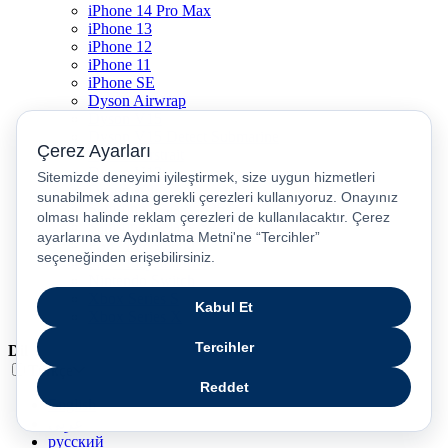
iPhone 14 Pro Max
iPhone 13
iPhone 12
iPhone 11
iPhone SE
Dyson Airwrap
Dyson V15
Dyson V15 Detect Submarine
Dyson Airstrait
Dyson V12
Dyson V8
Samsung Galaxy S25
Samsung Galaxy S25 Ultra
PS5 / Playstation 5
PS4 / Playstation 4
Nintendo Switch
Xbox Series S
Xbox Series X
Dil
Türkçe
English
عربى
русский