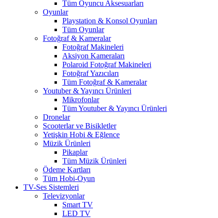
Tüm Oyuncu Aksesuarları
Oyunlar
Playstation & Konsol Oyunları
Tüm Oyunlar
Fotoğraf & Kameralar
Fotoğraf Makineleri
Aksiyon Kameraları
Polaroid Fotoğraf Makineleri
Fotoğraf Yazıcıları
Tüm Fotoğraf & Kameralar
Youtuber & Yayıncı Ürünleri
Mikrofonlar
Tüm Youtuber & Yayıncı Ürünleri
Dronelar
Scooterlar ve Bisikletler
Yetişkin Hobi & Eğlence
Müzik Ürünleri
Pikaplar
Tüm Müzik Ürünleri
Ödeme Kartları
Tüm Hobi-Oyun
TV-Ses Sistemleri
Televizyonlar
Smart TV
LED TV