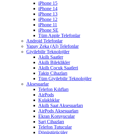
iPhone 15
iPhone 14
iPhone 13
iPhone 12
iPhone 11
iPhone SE
Tüm Apple Telefonlar
Android Telefonlar
Yapay Zeka (AI) Telefonlar
Giyilebilir Teknolojiler
Akıllı Saatler
Akıllı Bileklikler
Akıllı Çocuk Saatleri
Takip Cihazları
Tüm Giyilebilir Teknolojiler
Aksesuarlar
Telefon Kılıfları
AirPods
Kulaklıklar
Akıllı Saat Aksesuarları
AirPods Aksesuarları
Ekran Koruyucular
Şarj Cihazları
Telefon Tutucular
Dönüştürücüler