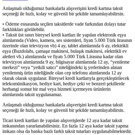
Anlaşmalı olduğumuz bankalarla alışverişini kredi kartına taksit
seçeneği ile hızlı, kolay ve güvenli bir şekilde tamamlayabilirsin.
• Ödeme esnasında seçilen taksitlerde vade farkından dolayı tutar
farklılıkları görülebilir.
• Taksit üst sınırı bireysel kredi kartları ile yapılan elektronik eşya
alımlarında (Video, kamera, ses sistemleri, fiyatı 5.000 Türk lirasının
üzerinde olan televizyon vb) 4 ay, tablet alımlarında 6 ay, elektrikli
eşya (Buzdolabı, çamaşır makinesi, bulaşık makinesi, elektrikli ev
aletleri vb.) alımlarında ve fiyatı 5.000 Türk Lirasına kadar olan
televizyon alımlarında 9 ay, bilgisayar alımlarında 12 ay, “yenileme
merkezi” veya “yetkili satıcı” niteliğindeki iş yerlerinden alınan
yenilenmiş ürün niteliğinde olan cep telefonu alımlarında 12 ay
olarak olarak uygulanır. Bireysel kredi kartlarıyla gerçekleştirilecek
telekomünikasyon, hediye kart, hediye çeki ve benzeri şekillerde
herhangi somut bir mal veya hizmeti içermeyen ürünlerin
alımlarında taksit uygulanamaz.
Anlaşmalı olduğumuz bankalarla alışverişini kredi kartına taksit
seçeneği ile hızlı, kolay ve güvenli bir şekilde tamamlayabilirsin.
Ticari kredi kartları ile yapılan alışverişlerde 12 aya kadar taksit
imkanından yararlanabilirsiniz. En fazla 12 aya kadar taksit yapma
imkanı olsa da banka bazlı farklı taksit tutarları uygulanabilmektedir.