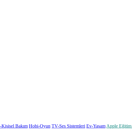
k-Kişisel Bakım
Hobi-Oyun
TV-Ses Sistemleri
Ev-Yaşam
Apple Eğitim