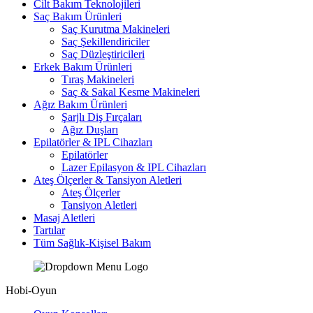
Cilt Bakım Teknolojileri
Saç Bakım Ürünleri
Saç Kurutma Makineleri
Saç Şekillendiriciler
Saç Düzleştiricileri
Erkek Bakım Ürünleri
Tıraş Makineleri
Saç & Sakal Kesme Makineleri
Ağız Bakım Ürünleri
Şarjlı Diş Fırçaları
Ağız Duşları
Epilatörler & IPL Cihazları
Epilatörler
Lazer Epilasyon & IPL Cihazları
Ateş Ölçerler & Tansiyon Aletleri
Ateş Ölçerler
Tansiyon Aletleri
Masaj Aletleri
Tartılar
Tüm Sağlık-Kişisel Bakım
Hobi-Oyun