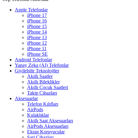
Apple Telefonlar
iPhone 17
iPhone 16
iPhone 15
iPhone 14
iPhone 13
iPhone 12
iPhone 11
iPhone SE
Android Telefonlar
Yapay Zeka (AI) Telefonlar
Giyilebilir Teknolojiler
Akıllı Saatler
Akıllı Bileklikler
Akıllı Çocuk Saatleri
Takip Cihazları
Aksesuarlar
Telefon Kılıfları
AirPods
Kulaklıklar
Akıllı Saat Aksesuarları
AirPods Aksesuarları
Ekran Koruyucular
Şarj Cihazları