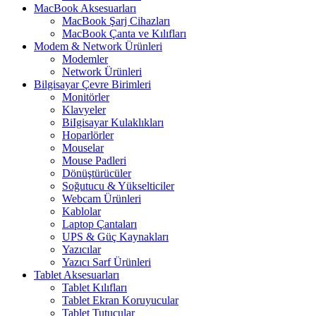
MacBook Aksesuarları
MacBook Şarj Cihazları
MacBook Çanta ve Kılıfları
Modem & Network Ürünleri
Modemler
Network Ürünleri
Bilgisayar Çevre Birimleri
Monitörler
Klavyeler
BiIgisayar Kulaklıkları
Hoparlörler
Mouselar
Mouse Padleri
Dönüştürücüler
Soğutucu & Yükselticiler
Webcam Ürünleri
Kablolar
Laptop Çantaları
UPS & Güç Kaynakları
Yazıcılar
Yazıcı Sarf Ürünleri
Tablet Aksesuarları
Tablet Kılıfları
Tablet Ekran Koruyucular
Tablet Tutucular