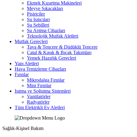
Ekmek Kızartma Makineleri
Meyve Sıkacakları
Pişiriciler
Su Isıtıcıları
Su Sebilleri
Su Arıtma Cihazları
Teknolojik Mutfak Aletleri
Mutfak Gereçleri
Tava & Tencere & Düdüklü Tencere
Çatal & Kaşık & Bıçak Takımları
Yemek Hazırlık Gereçleri
Yapı Aletleri
Hava Temizleme Cihazları
Fırınlar
Mikrodalga Fırınlar
Mini Fırınlar
Isıtma ve Soğutma Sistemleri
Vantilatörler
Radyatörler
Tüm Elektrikli Ev Aletleri
Sağlık-Kişisel Bakım