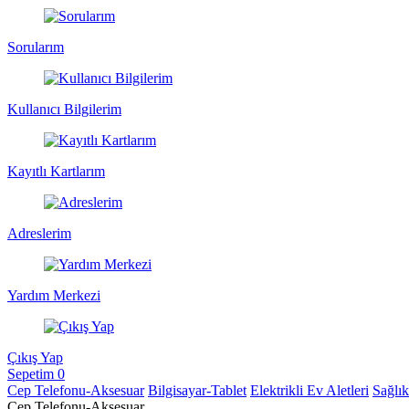
Sorularım
Kullanıcı Bilgilerim
Kayıtlı Kartlarım
Adreslerim
Yardım Merkezi
Çıkış Yap
Sepetim
0
Cep Telefonu-Aksesuar
Bilgisayar-Tablet
Elektrikli Ev Aletleri
Sağlı
Cep Telefonu-Aksesuar