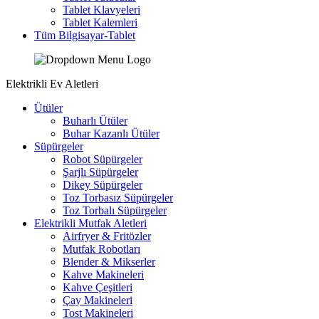
Tablet Klavyeleri
Tablet Kalemleri
Tüm Bilgisayar-Tablet
Elektrikli Ev Aletleri
Ütüler
Buharlı Ütüler
Buhar Kazanlı Ütüler
Süpürgeler
Robot Süpürgeler
Şarjlı Süpürgeler
Dikey Süpürgeler
Toz Torbasız Süpürgeler
Toz Torbalı Süpürgeler
Elektrikli Mutfak Aletleri
Airfryer & Fritözler
Mutfak Robotları
Blender & Mikserler
Kahve Makineleri
Kahve Çeşitleri
Çay Makineleri
Tost Makineleri