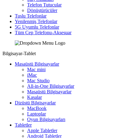
Telefon Tutucular
Dönüştürücüler
Tuşlu Telefonlar
Yenilenmiş Telefonlar
5G Uyumlu Telefonlar
Tüm Cep Telefonu-Aksesuar
Bilgisayar-Tablet
Masaüstü Bilgisayarlar
Mac mini
iMac
Mac Studio
All-in-One Bilgisayarlar
Masaüstü Bilgisayarlar
Kasalar
Dizüstü Bilgisayarlar
MacBook
Laptoplar
Oyun Bilgisayarları
Tabletler
Apple Tabletler
Android Tabletler