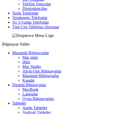
Telefon Tutucular
Dönüştürücüler
Tuşlu Telefonlar
Yenilenmiş Telefonlar
5G Uyumlu Telefonlar
Tüm Cep Telefonu-Aksesuar
Bilgisayar-Tablet
Masaüstü Bilgisayarlar
Mac mini
iMac
Mac Studio
All-in-One Bilgisayarlar
Masaüstü Bilgisayarlar
Kasalar
Dizüstü Bilgisayarlar
MacBook
Laptoplar
Oyun Bilgisayarları
Tabletler
Apple Tabletler
Android Tabletler