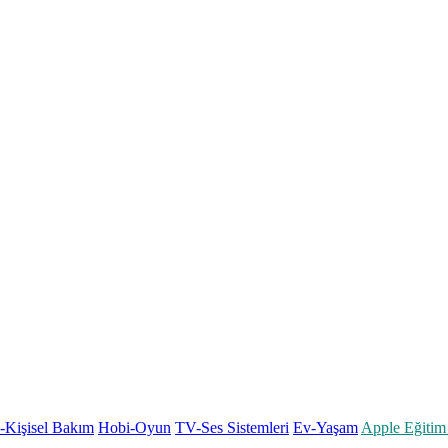
k-Kişisel Bakım
Hobi-Oyun
TV-Ses Sistemleri
Ev-Yaşam
Apple Eğitim