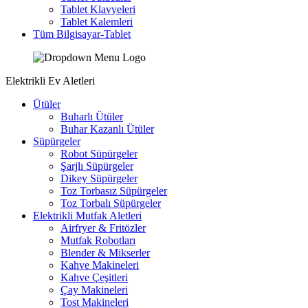
Tablet Klavyeleri
Tablet Kalemleri
Tüm Bilgisayar-Tablet
Elektrikli Ev Aletleri
Ütüler
Buharlı Ütüler
Buhar Kazanlı Ütüler
Süpürgeler
Robot Süpürgeler
Şarjlı Süpürgeler
Dikey Süpürgeler
Toz Torbasız Süpürgeler
Toz Torbalı Süpürgeler
Elektrikli Mutfak Aletleri
Airfryer & Fritözler
Mutfak Robotları
Blender & Mikserler
Kahve Makineleri
Kahve Çeşitleri
Çay Makineleri
Tost Makineleri