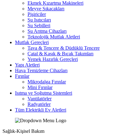
Ekmek Kızartma Makineleri
Meyve Sıkacakları
Pişiriciler
Su Isıtıcıları
Su Sebilleri
Su Arıtma Cihazları
Teknolojik Mutfak Aletleri
Mutfak Gereçleri
Tava & Tencere & Düdüklü Tencere
Çatal & Kaşık & Bıçak Takımları
Yemek Hazırlık Gereçleri
Yapı Aletleri
Hava Temizleme Cihazları
Fırınlar
Mikrodalga Fırınlar
Mini Fırınlar
Isıtma ve Soğutma Sistemleri
Vantilatörler
Radyatörler
Tüm Elektrikli Ev Aletleri
Sağlık-Kişisel Bakım