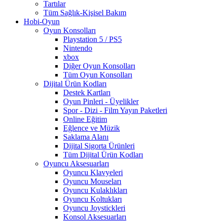
Tartılar
Tüm Sağlık-Kişisel Bakım
Hobi-Oyun
Oyun Konsolları
Playstation 5 / PS5
Nintendo
xbox
Diğer Oyun Konsolları
Tüm Oyun Konsolları
Dijital Ürün Kodları
Destek Kartları
Oyun Pinleri - Üyelikler
Spor - Dizi - Film Yayın Paketleri
Online Eğitim
Eğlence ve Müzik
Saklama Alanı
Dijital Sigorta Ürünleri
Tüm Dijital Ürün Kodları
Oyuncu Aksesuarları
Oyuncu Klavyeleri
Oyuncu Mouseları
Oyuncu Kulaklıkları
Oyuncu Koltukları
Oyuncu Joystickleri
Konsol Aksesuarları