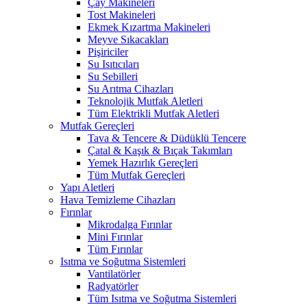
Çay Makineleri
Tost Makineleri
Ekmek Kızartma Makineleri
Meyve Sıkacakları
Pişiriciler
Su Isıtıcıları
Su Sebilleri
Su Arıtma Cihazları
Teknolojik Mutfak Aletleri
Tüm Elektrikli Mutfak Aletleri
Mutfak Gereçleri
Tava & Tencere & Düdüklü Tencere
Çatal & Kaşık & Bıçak Takımları
Yemek Hazırlık Gereçleri
Tüm Mutfak Gereçleri
Yapı Aletleri
Hava Temizleme Cihazları
Fırınlar
Mikrodalga Fırınlar
Mini Fırınlar
Tüm Fırınlar
Isıtma ve Soğutma Sistemleri
Vantilatörler
Radyatörler
Tüm Isıtma ve Soğutma Sistemleri