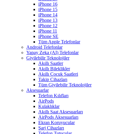
iPhone 16
iPhone 15
iPhone 14
iPhone 13
iPhone 12
iPhone 11
iPhone SE
Tüm Apple Telefonlar
Android Telefonlar
Yapay Zeka (AI) Telefonlar
Giyilebilir Teknolojiler
Akıllı Saatler
Akıllı Bileklikler
Akıllı Çocuk Saatleri
Takip Cihazları
Tüm Giyilebilir Teknolojiler
Aksesuarlar
Telefon Kılıfları
AirPods
Kulaklıklar
Akıllı Saat Aksesuarları
AirPods Aksesuarları
Ekran Koruyucular
Şarj Cihazları
Telefon Tutucular