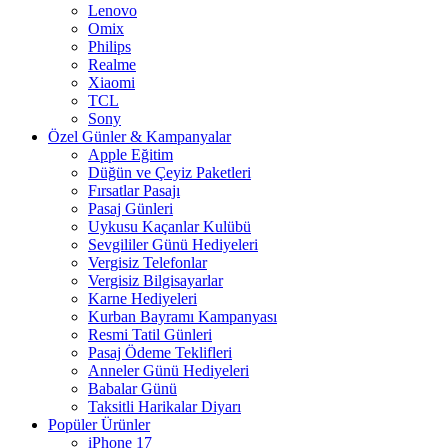
Lenovo
Omix
Philips
Realme
Xiaomi
TCL
Sony
Özel Günler & Kampanyalar
Apple Eğitim
Düğün ve Çeyiz Paketleri
Fırsatlar Pasajı
Pasaj Günleri
Uykusu Kaçanlar Kulübü
Sevgililer Günü Hediyeleri
Vergisiz Telefonlar
Vergisiz Bilgisayarlar
Karne Hediyeleri
Kurban Bayramı Kampanyası
Resmi Tatil Günleri
Pasaj Ödeme Teklifleri
Anneler Günü Hediyeleri
Babalar Günü
Taksitli Harikalar Diyarı
Popüler Ürünler
iPhone 17