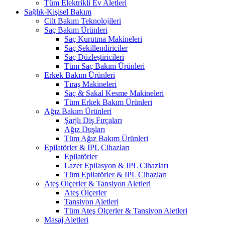
Tüm Elektrikli Ev Aletleri
Sağlık-Kişisel Bakım
Cilt Bakım Teknolojileri
Saç Bakım Ürünleri
Saç Kurutma Makineleri
Saç Şekillendiriciler
Saç Düzleştiricileri
Tüm Saç Bakım Ürünleri
Erkek Bakım Ürünleri
Tıraş Makineleri
Saç & Sakal Kesme Makineleri
Tüm Erkek Bakım Ürünleri
Ağız Bakım Ürünleri
Şarjlı Diş Fırçaları
Ağız Duşları
Tüm Ağız Bakım Ürünleri
Epilatörler & IPL Cihazları
Epilatörler
Lazer Epilasyon & IPL Cihazları
Tüm Epilatörler & IPL Cihazları
Ateş Ölçerler & Tansiyon Aletleri
Ateş Ölçerler
Tansiyon Aletleri
Tüm Ateş Ölçerler & Tansiyon Aletleri
Masaj Aletleri