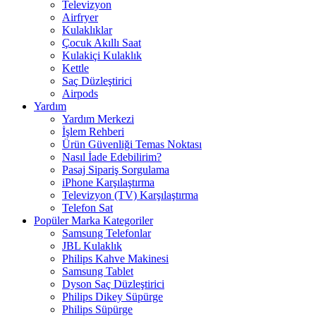
Televizyon
Airfryer
Kulaklıklar
Çocuk Akıllı Saat
Kulakiçi Kulaklık
Kettle
Saç Düzleştirici
Airpods
Yardım
Yardım Merkezi
İşlem Rehberi
Ürün Güvenliği Temas Noktası
Nasıl İade Edebilirim?
Pasaj Sipariş Sorgulama
iPhone Karşılaştırma
Televizyon (TV) Karşılaştırma
Telefon Sat
Popüler Marka Kategoriler
Samsung Telefonlar
JBL Kulaklık
Philips Kahve Makinesi
Samsung Tablet
Dyson Saç Düzleştirici
Philips Dikey Süpürge
Philips Süpürge