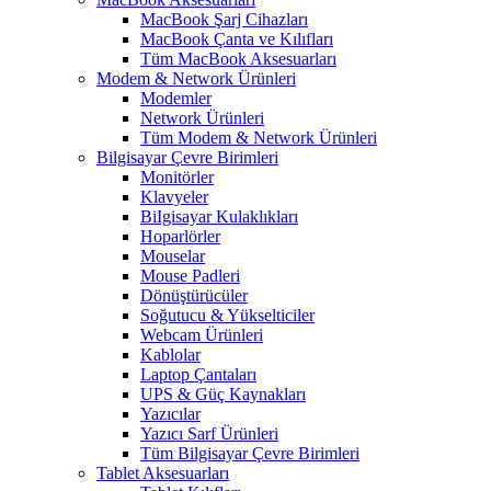
MacBook Şarj Cihazları
MacBook Çanta ve Kılıfları
Tüm MacBook Aksesuarları
Modem & Network Ürünleri
Modemler
Network Ürünleri
Tüm Modem & Network Ürünleri
Bilgisayar Çevre Birimleri
Monitörler
Klavyeler
BiIgisayar Kulaklıkları
Hoparlörler
Mouselar
Mouse Padleri
Dönüştürücüler
Soğutucu & Yükselticiler
Webcam Ürünleri
Kablolar
Laptop Çantaları
UPS & Güç Kaynakları
Yazıcılar
Yazıcı Sarf Ürünleri
Tüm Bilgisayar Çevre Birimleri
Tablet Aksesuarları