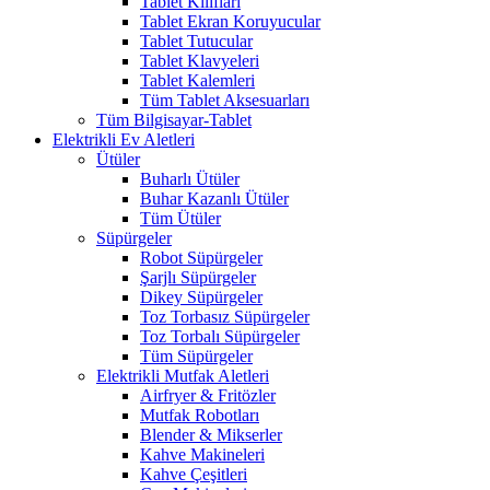
Tablet Kılıfları
Tablet Ekran Koruyucular
Tablet Tutucular
Tablet Klavyeleri
Tablet Kalemleri
Tüm Tablet Aksesuarları
Tüm Bilgisayar-Tablet
Elektrikli Ev Aletleri
Ütüler
Buharlı Ütüler
Buhar Kazanlı Ütüler
Tüm Ütüler
Süpürgeler
Robot Süpürgeler
Şarjlı Süpürgeler
Dikey Süpürgeler
Toz Torbasız Süpürgeler
Toz Torbalı Süpürgeler
Tüm Süpürgeler
Elektrikli Mutfak Aletleri
Airfryer & Fritözler
Mutfak Robotları
Blender & Mikserler
Kahve Makineleri
Kahve Çeşitleri