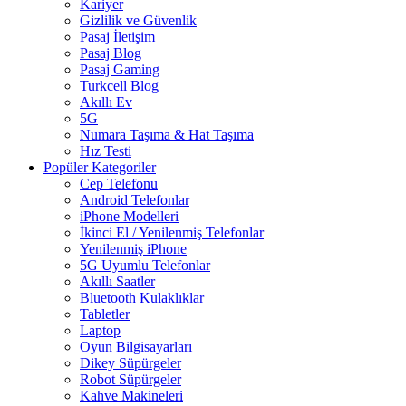
Kariyer
Gizlilik ve Güvenlik
Pasaj İletişim
Pasaj Blog
Pasaj Gaming
Turkcell Blog
Akıllı Ev
5G
Numara Taşıma & Hat Taşıma
Hız Testi
Popüler Kategoriler
Cep Telefonu
Android Telefonlar
iPhone Modelleri
İkinci El / Yenilenmiş Telefonlar
Yenilenmiş iPhone
5G Uyumlu Telefonlar
Akıllı Saatler
Bluetooth Kulaklıklar
Tabletler
Laptop
Oyun Bilgisayarları
Dikey Süpürgeler
Robot Süpürgeler
Kahve Makineleri