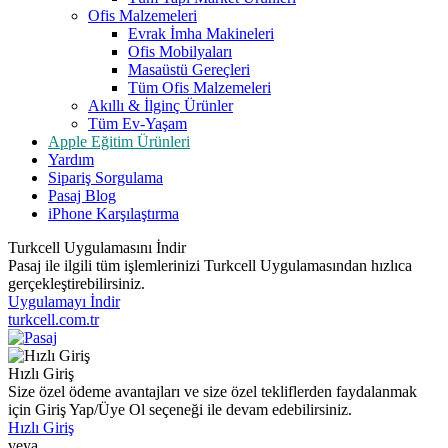
Ofis Malzemeleri
Evrak İmha Makineleri
Ofis Mobilyaları
Masaüstü Gereçleri
Tüm Ofis Malzemeleri
Akıllı & İlginç Ürünler
Tüm Ev-Yaşam
Apple Eğitim Ürünleri
Yardım
Sipariş Sorgulama
Pasaj Blog
iPhone Karşılaştırma
Turkcell Uygulamasını İndir
Pasaj ile ilgili tüm işlemlerinizi Turkcell Uygulamasından hızlıca
gerçekleştirebilirsiniz.
Uygulamayı İndir
turkcell.com.tr
Hızlı Giriş
Size özel ödeme avantajları ve size özel tekliflerden faydalanmak
için Giriş Yap/Üye Ol seçeneği ile devam edebilirsiniz.
Hızlı Giriş
veya