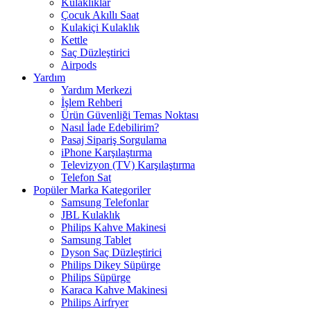
Kulaklıklar
Çocuk Akıllı Saat
Kulakiçi Kulaklık
Kettle
Saç Düzleştirici
Airpods
Yardım
Yardım Merkezi
İşlem Rehberi
Ürün Güvenliği Temas Noktası
Nasıl İade Edebilirim?
Pasaj Sipariş Sorgulama
iPhone Karşılaştırma
Televizyon (TV) Karşılaştırma
Telefon Sat
Popüler Marka Kategoriler
Samsung Telefonlar
JBL Kulaklık
Philips Kahve Makinesi
Samsung Tablet
Dyson Saç Düzleştirici
Philips Dikey Süpürge
Philips Süpürge
Karaca Kahve Makinesi
Philips Airfryer