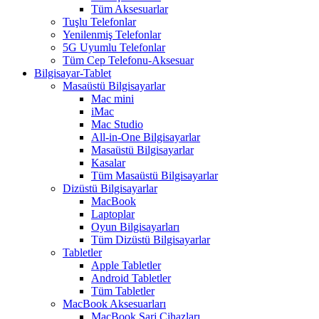
Tüm Aksesuarlar
Tuşlu Telefonlar
Yenilenmiş Telefonlar
5G Uyumlu Telefonlar
Tüm Cep Telefonu-Aksesuar
Bilgisayar-Tablet
Masaüstü Bilgisayarlar
Mac mini
iMac
Mac Studio
All-in-One Bilgisayarlar
Masaüstü Bilgisayarlar
Kasalar
Tüm Masaüstü Bilgisayarlar
Dizüstü Bilgisayarlar
MacBook
Laptoplar
Oyun Bilgisayarları
Tüm Dizüstü Bilgisayarlar
Tabletler
Apple Tabletler
Android Tabletler
Tüm Tabletler
MacBook Aksesuarları
MacBook Şarj Cihazları