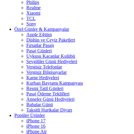
Philips
Realme
Xiaomi
TCL
Sony
Özel Günler & Kampanyalar
Apple Eğitim
Düğün ve Çeyiz Paketleri
Fırsatlar Pasajı
Pasaj Günleri
Uykusu Kaçanlar Kulübü
Sevgililer Günü Hediyeleri
Vergisiz Telefonlar
Vergisiz Bilgisayarlar
Karne Hediyeleri
Kurban Bayramı Kampanyası
Resmi Tatil Günleri
Pasaj Ödeme Teklifleri
Anneler Günü Hediyeleri
Babalar Günü
Taksitli Harikalar Diyarı
Popüler Ürünler
iPhone 17
iPhone 16
iPhone Air