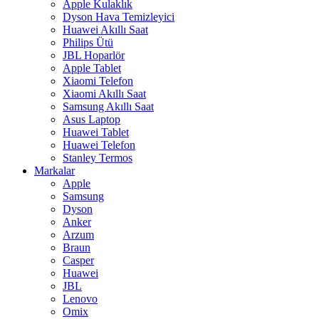
Apple Kulaklık
Dyson Hava Temizleyici
Huawei Akıllı Saat
Philips Ütü
JBL Hoparlör
Apple Tablet
Xiaomi Telefon
Xiaomi Akıllı Saat
Samsung Akıllı Saat
Asus Laptop
Huawei Tablet
Huawei Telefon
Stanley Termos
Markalar
Apple
Samsung
Dyson
Anker
Arzum
Braun
Casper
Huawei
JBL
Lenovo
Omix