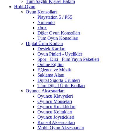
Tüm Sağlık-Kişisel Bakım
Hobi-Oyun
Oyun Konsolları
Playstation 5 / PS5
Nintendo
xbox
Diğer Oyun Konsolları
Tüm Oyun Konsolları
Dijital Ürün Kodları
Destek Kartları
Oyun Pinleri - Üyelikler
Spor - Dizi - Film Yayın Paketleri
Online Eğitim
Eğlence ve Müzik
Saklama Alanı
Dijital Sigorta Ürünleri
Tüm Dijital Ürün Kodları
Oyuncu Aksesuarları
Oyuncu Klavyeleri
Oyuncu Mouseları
Oyuncu Kulaklıkları
Oyuncu Koltukları
Oyuncu Joystickleri
Konsol Aksesuarları
Mobil Oyun Aksesuarları