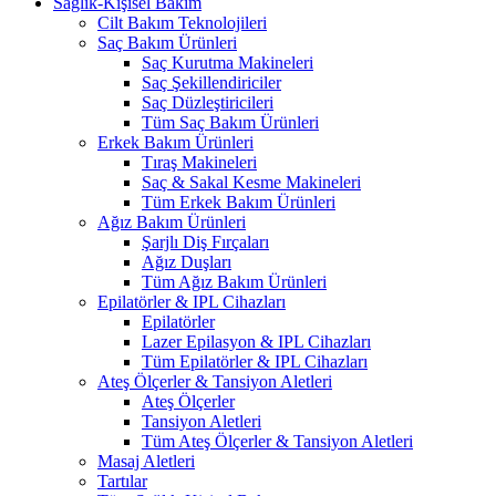
Sağlık-Kişisel Bakım
Cilt Bakım Teknolojileri
Saç Bakım Ürünleri
Saç Kurutma Makineleri
Saç Şekillendiriciler
Saç Düzleştiricileri
Tüm Saç Bakım Ürünleri
Erkek Bakım Ürünleri
Tıraş Makineleri
Saç & Sakal Kesme Makineleri
Tüm Erkek Bakım Ürünleri
Ağız Bakım Ürünleri
Şarjlı Diş Fırçaları
Ağız Duşları
Tüm Ağız Bakım Ürünleri
Epilatörler & IPL Cihazları
Epilatörler
Lazer Epilasyon & IPL Cihazları
Tüm Epilatörler & IPL Cihazları
Ateş Ölçerler & Tansiyon Aletleri
Ateş Ölçerler
Tansiyon Aletleri
Tüm Ateş Ölçerler & Tansiyon Aletleri
Masaj Aletleri
Tartılar