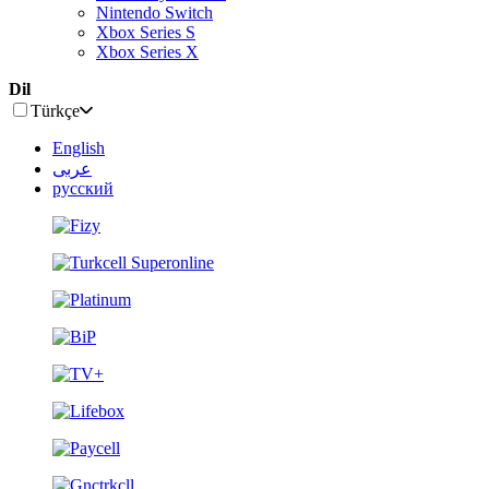
Nintendo Switch
Xbox Series S
Xbox Series X
Dil
Türkçe
English
عربى
русский