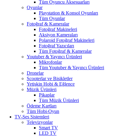
Tüm Oyuncu Aksesuarları
Oyunlar
Playstation & Konsol Oyunları
Tüm Oyunlar
Fotoğraf & Kameralar
Fotoğraf Makineleri
Aksiyon Kameraları
Polaroid Fotoğraf Makineleri
Fotoğraf Yazıcıları
Tüm Fotoğraf & Kameralar
Youtuber & Yayıncı Ürünleri
Mikrofonlar
Tüm Youtuber & Yayıncı Ürünleri
Dronelar
Scooterlar ve Bisikletler
Yetişkin Hobi & Eğlence
Müzik Ürünleri
Pikaplar
Tüm Müzik Ürünleri
Ödeme Kartları
Tüm Hobi-Oyun
TV-Ses Sistemleri
Televizyonlar
Smart TV
LED TV