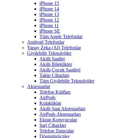
iPhone 15
iPhone 14
iPhone 13
iPhone 12
iPhone 11
iPhone SE
Tüm Apple Telefonlar
Android Telefonlar
Yapay Zeka (AI) Telefonlar
Giyilebilir Teknolojiler
Akıllı Saatler
Akıllı Bileklikler
Akıllı Çocuk Saatleri
Takip Cihazları
Tüm Giyilebilir Teknolojiler
Aksesuarlar
Telefon Kılıfları
AirPods
Kulaklıklar
Akıllı Saat Aksesuarları
AirPods Aksesuarları
Ekran Koruyucular
Şarj Cihazları
Telefon Tutucular
Dönüştürücüler