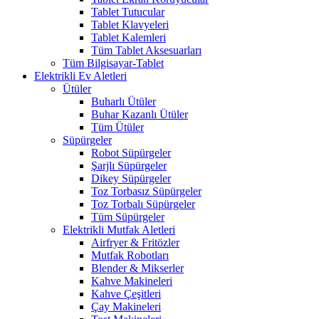
Tablet Tutucular
Tablet Klavyeleri
Tablet Kalemleri
Tüm Tablet Aksesuarları
Tüm Bilgisayar-Tablet
Elektrikli Ev Aletleri
Ütüler
Buharlı Ütüler
Buhar Kazanlı Ütüler
Tüm Ütüler
Süpürgeler
Robot Süpürgeler
Şarjlı Süpürgeler
Dikey Süpürgeler
Toz Torbasız Süpürgeler
Toz Torbalı Süpürgeler
Tüm Süpürgeler
Elektrikli Mutfak Aletleri
Airfryer & Fritözler
Mutfak Robotları
Blender & Mikserler
Kahve Makineleri
Kahve Çeşitleri
Çay Makineleri