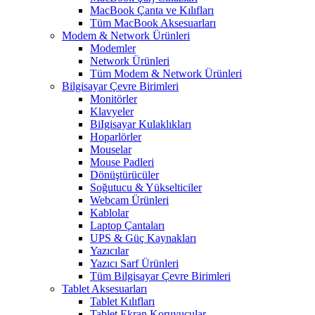
MacBook Çanta ve Kılıfları
Tüm MacBook Aksesuarları
Modem & Network Ürünleri
Modemler
Network Ürünleri
Tüm Modem & Network Ürünleri
Bilgisayar Çevre Birimleri
Monitörler
Klavyeler
BiIgisayar Kulaklıkları
Hoparlörler
Mouselar
Mouse Padleri
Dönüştürücüler
Soğutucu & Yükselticiler
Webcam Ürünleri
Kablolar
Laptop Çantaları
UPS & Güç Kaynakları
Yazıcılar
Yazıcı Sarf Ürünleri
Tüm Bilgisayar Çevre Birimleri
Tablet Aksesuarları
Tablet Kılıfları
Tablet Ekran Koruyucular