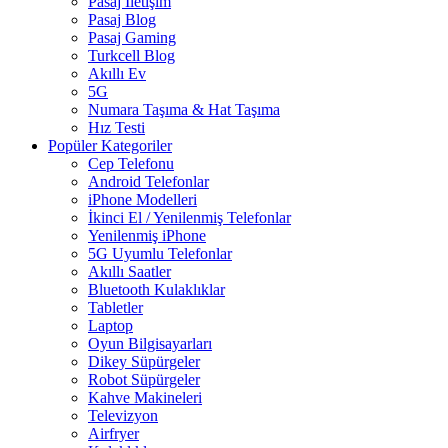
Pasaj İletişim
Pasaj Blog
Pasaj Gaming
Turkcell Blog
Akıllı Ev
5G
Numara Taşıma & Hat Taşıma
Hız Testi
Popüler Kategoriler
Cep Telefonu
Android Telefonlar
iPhone Modelleri
İkinci El / Yenilenmiş Telefonlar
Yenilenmiş iPhone
5G Uyumlu Telefonlar
Akıllı Saatler
Bluetooth Kulaklıklar
Tabletler
Laptop
Oyun Bilgisayarları
Dikey Süpürgeler
Robot Süpürgeler
Kahve Makineleri
Televizyon
Airfryer