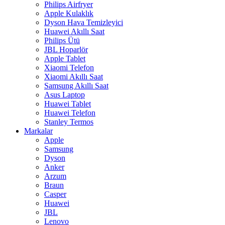
Philips Airfryer
Apple Kulaklık
Dyson Hava Temizleyici
Huawei Akıllı Saat
Philips Ütü
JBL Hoparlör
Apple Tablet
Xiaomi Telefon
Xiaomi Akıllı Saat
Samsung Akıllı Saat
Asus Laptop
Huawei Tablet
Huawei Telefon
Stanley Termos
Markalar
Apple
Samsung
Dyson
Anker
Arzum
Braun
Casper
Huawei
JBL
Lenovo