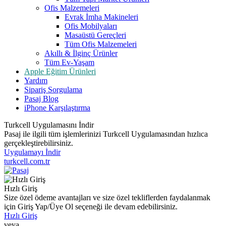
Ofis Malzemeleri
Evrak İmha Makineleri
Ofis Mobilyaları
Masaüstü Gereçleri
Tüm Ofis Malzemeleri
Akıllı & İlginç Ürünler
Tüm Ev-Yaşam
Apple Eğitim Ürünleri
Yardım
Sipariş Sorgulama
Pasaj Blog
iPhone Karşılaştırma
Turkcell Uygulamasını İndir
Pasaj ile ilgili tüm işlemlerinizi Turkcell Uygulamasından hızlıca
gerçekleştirebilirsiniz.
Uygulamayı İndir
turkcell.com.tr
Hızlı Giriş
Size özel ödeme avantajları ve size özel tekliflerden faydalanmak
için Giriş Yap/Üye Ol seçeneği ile devam edebilirsiniz.
Hızlı Giriş
veya