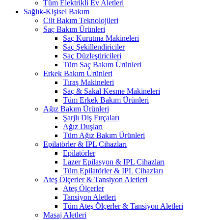
Tüm Elektrikli Ev Aletleri
Sağlık-Kişisel Bakım
Cilt Bakım Teknolojileri
Saç Bakım Ürünleri
Saç Kurutma Makineleri
Saç Şekillendiriciler
Saç Düzleştiricileri
Tüm Saç Bakım Ürünleri
Erkek Bakım Ürünleri
Tıraş Makineleri
Saç & Sakal Kesme Makineleri
Tüm Erkek Bakım Ürünleri
Ağız Bakım Ürünleri
Şarjlı Diş Fırçaları
Ağız Duşları
Tüm Ağız Bakım Ürünleri
Epilatörler & IPL Cihazları
Epilatörler
Lazer Epilasyon & IPL Cihazları
Tüm Epilatörler & IPL Cihazları
Ateş Ölçerler & Tansiyon Aletleri
Ateş Ölçerler
Tansiyon Aletleri
Tüm Ateş Ölçerler & Tansiyon Aletleri
Masaj Aletleri