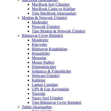
MacBook Şarj Cihazları
MacBook Çanta ve Kılıfları
Tüm MacBook Aksesuarları
Modem & Network Ürünleri
Modemler
Network Ürünleri
Tüm Modem & Network Ürünleri
Bilgisayar Çevre Birimleri
Monitörler
Klavyeler
BiIgisayar Kulaklıkları
Hoparlörler
Mouselar
Mouse Padleri
Dönüştürücüler
Soğutucu & Yükselticiler
Webcam Ürünleri
Kablolar
Laptop Çantaları
UPS & Güç Kaynakları
Yazıcılar
Yazıcı Sarf Ürünleri
Tüm Bilgisayar Çevre Birimleri
Tablet Aksesuarları