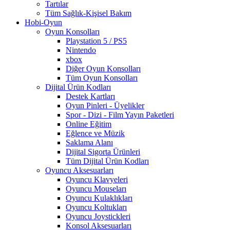
Tartılar
Tüm Sağlık-Kişisel Bakım
Hobi-Oyun
Oyun Konsolları
Playstation 5 / PS5
Nintendo
xbox
Diğer Oyun Konsolları
Tüm Oyun Konsolları
Dijital Ürün Kodları
Destek Kartları
Oyun Pinleri - Üyelikler
Spor - Dizi - Film Yayın Paketleri
Online Eğitim
Eğlence ve Müzik
Saklama Alanı
Dijital Sigorta Ürünleri
Tüm Dijital Ürün Kodları
Oyuncu Aksesuarları
Oyuncu Klavyeleri
Oyuncu Mouseları
Oyuncu Kulaklıkları
Oyuncu Koltukları
Oyuncu Joystickleri
Konsol Aksesuarları