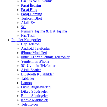
Gizlilik ve Güvenlik
Pasaj İletişim
Pasaj Blog
Pasaj Gaming
Turkcell Blog
Akıllı Ev
5G
Numara Taşıma & Hat Taşıma
Hız Testi
Popüler Kategoriler
Cep Telefonu
Android Telefonlar
iPhone Modelleri
İkinci El / Yenilenmiş Telefonlar
Yenilenmiş iPhone
5G Uyumlu Telefonlar
Akıllı Saatler
Bluetooth Kulaklıklar
Tabletler
Laptop
Oyun Bilgisayarları
Dikey Süpürgeler
Robot Süpürgeler
Kahve Makineleri
Televizyon