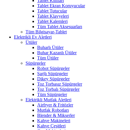
Tablet Kılıfları
Tablet Ekran Koruyucular
Tablet Tutucular
Tablet Klavyeleri
Tablet Kalemleri
Tüm Tablet Aksesuarları
Tüm Bilgisayar-Tablet
Elektrikli Ev Aletleri
Ütüler
Buharlı Ütüler
Buhar Kazanlı Ütüler
Tüm Ütüler
Süpürgeler
Robot Süpürgeler
Şarjlı Süpürgeler
Dikey Süpürgeler
Toz Torbasız Süpürgeler
Toz Torbalı Süpürgeler
Tüm Süpürgeler
Elektrikli Mutfak Aletleri
Airfryer & Fritözler
Mutfak Robotları
Blender & Mikserler
Kahve Makineleri
Kahve Çeşitleri