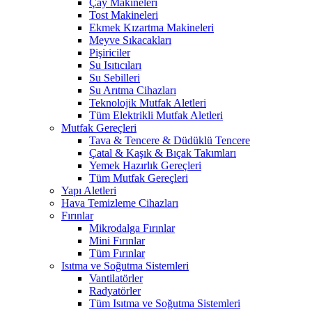
Çay Makineleri
Tost Makineleri
Ekmek Kızartma Makineleri
Meyve Sıkacakları
Pişiriciler
Su Isıtıcıları
Su Sebilleri
Su Arıtma Cihazları
Teknolojik Mutfak Aletleri
Tüm Elektrikli Mutfak Aletleri
Mutfak Gereçleri
Tava & Tencere & Düdüklü Tencere
Çatal & Kaşık & Bıçak Takımları
Yemek Hazırlık Gereçleri
Tüm Mutfak Gereçleri
Yapı Aletleri
Hava Temizleme Cihazları
Fırınlar
Mikrodalga Fırınlar
Mini Fırınlar
Tüm Fırınlar
Isıtma ve Soğutma Sistemleri
Vantilatörler
Radyatörler
Tüm Isıtma ve Soğutma Sistemleri