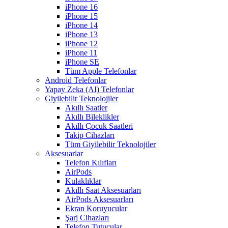
iPhone 16
iPhone 15
iPhone 14
iPhone 13
iPhone 12
iPhone 11
iPhone SE
Tüm Apple Telefonlar
Android Telefonlar
Yapay Zeka (AI) Telefonlar
Giyilebilir Teknolojiler
Akıllı Saatler
Akıllı Bileklikler
Akıllı Çocuk Saatleri
Takip Cihazları
Tüm Giyilebilir Teknolojiler
Aksesuarlar
Telefon Kılıfları
AirPods
Kulaklıklar
Akıllı Saat Aksesuarları
AirPods Aksesuarları
Ekran Koruyucular
Şarj Cihazları
Telefon Tutucular