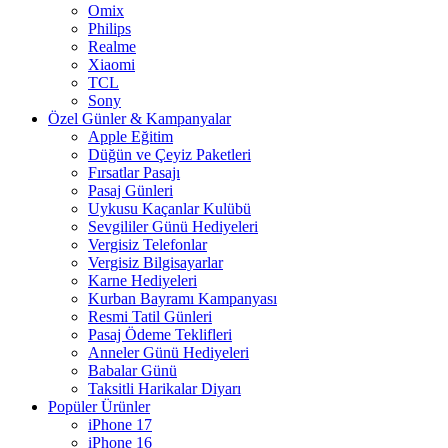
Omix
Philips
Realme
Xiaomi
TCL
Sony
Özel Günler & Kampanyalar
Apple Eğitim
Düğün ve Çeyiz Paketleri
Fırsatlar Pasajı
Pasaj Günleri
Uykusu Kaçanlar Kulübü
Sevgililer Günü Hediyeleri
Vergisiz Telefonlar
Vergisiz Bilgisayarlar
Karne Hediyeleri
Kurban Bayramı Kampanyası
Resmi Tatil Günleri
Pasaj Ödeme Teklifleri
Anneler Günü Hediyeleri
Babalar Günü
Taksitli Harikalar Diyarı
Popüler Ürünler
iPhone 17
iPhone 16