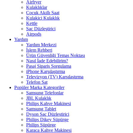
Airfryer
Kulaklıklar
Çocuk Akıllı Saat
Kulakiçi Kulaklık
Kettle
Saç Düzleştirici
Airpods
Yardım
Yardım Merkezi
İşlem Rehberi
Ürün Güvenliği Temas Noktası
Nasıl İade Edebilirim?
Pasaj Sipariş Sorgulama
iPhone Karşılaştırma
Televizyon (TV) Karşılaştırma
Telefon Sat
Popüler Marka Kategoriler
Samsung Telefonlar
JBL Kulaklık
Philips Kahve Makinesi
Samsung Tablet
Dyson Saç Düzleştirici
Philips Dikey Süpürge
Philips Süpürge
Karaca Kahve Makinesi