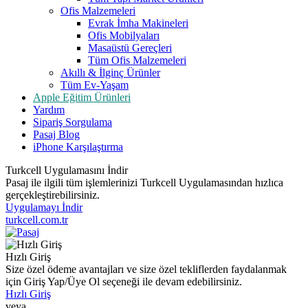
Ofis Malzemeleri
Evrak İmha Makineleri
Ofis Mobilyaları
Masaüstü Gereçleri
Tüm Ofis Malzemeleri
Akıllı & İlginç Ürünler
Tüm Ev-Yaşam
Apple Eğitim Ürünleri
Yardım
Sipariş Sorgulama
Pasaj Blog
iPhone Karşılaştırma
Turkcell Uygulamasını İndir
Pasaj ile ilgili tüm işlemlerinizi Turkcell Uygulamasından hızlıca
gerçekleştirebilirsiniz.
Uygulamayı İndir
turkcell.com.tr
Hızlı Giriş
Size özel ödeme avantajları ve size özel tekliflerden faydalanmak
için Giriş Yap/Üye Ol seçeneği ile devam edebilirsiniz.
Hızlı Giriş
veya