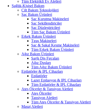
Tüm Elektrikli Ev Aletleri
Sağlık-Kişisel Bakım
Cilt Bakım Teknolojileri
Saç Bakım Ürünleri
Saç Kurutma Makineleri
Saç Şekillendiriciler
Saç Düzleştiricileri
Tüm Saç Bakım Ürünleri
Erkek Bakım Ürünleri
Tıraş Makineleri
Saç & Sakal Kesme Makineleri
Tüm Erkek Bakım Ürünleri
Ağız Bakım Ürünleri
Şarjlı Diş Fırçaları
Ağız Duşları
Tüm Ağız Bakım Ürünleri
Epilatörler & IPL Cihazları
Epilatörler
Lazer Epilasyon & IPL Cihazları
Tüm Epilatörler & IPL Cihazları
Ateş Ölçerler & Tansiyon Aletleri
Ateş Ölçerler
Tansiyon Aletleri
Tüm Ateş Ölçerler & Tansiyon Aletleri
Masaj Aletleri