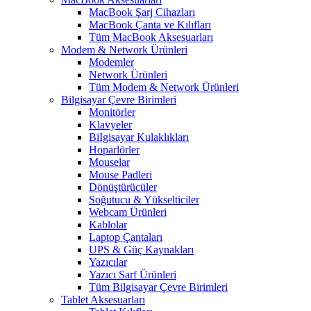
MacBook Şarj Cihazları
MacBook Çanta ve Kılıfları
Tüm MacBook Aksesuarları
Modem & Network Ürünleri
Modemler
Network Ürünleri
Tüm Modem & Network Ürünleri
Bilgisayar Çevre Birimleri
Monitörler
Klavyeler
BiIgisayar Kulaklıkları
Hoparlörler
Mouselar
Mouse Padleri
Dönüştürücüler
Soğutucu & Yükselticiler
Webcam Ürünleri
Kablolar
Laptop Çantaları
UPS & Güç Kaynakları
Yazıcılar
Yazıcı Sarf Ürünleri
Tüm Bilgisayar Çevre Birimleri
Tablet Aksesuarları