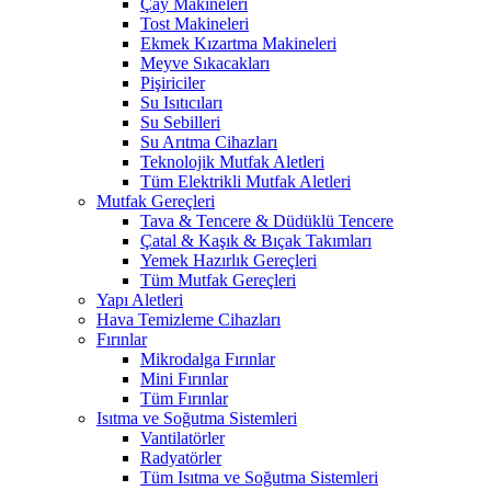
Çay Makineleri
Tost Makineleri
Ekmek Kızartma Makineleri
Meyve Sıkacakları
Pişiriciler
Su Isıtıcıları
Su Sebilleri
Su Arıtma Cihazları
Teknolojik Mutfak Aletleri
Tüm Elektrikli Mutfak Aletleri
Mutfak Gereçleri
Tava & Tencere & Düdüklü Tencere
Çatal & Kaşık & Bıçak Takımları
Yemek Hazırlık Gereçleri
Tüm Mutfak Gereçleri
Yapı Aletleri
Hava Temizleme Cihazları
Fırınlar
Mikrodalga Fırınlar
Mini Fırınlar
Tüm Fırınlar
Isıtma ve Soğutma Sistemleri
Vantilatörler
Radyatörler
Tüm Isıtma ve Soğutma Sistemleri