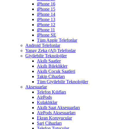
iPhone 16
iPhone 15
iPhone 14
iPhone 13
iPhone 12
iPhone 11
iPhone SE
Tüm Apple Telefonlar
Android Telefonlar
Yapay Zeka (AI) Telefonlar
Giyilebilir Teknolojiler
Akıllı Saatler
Akıllı Bileklikler
Akıllı Çocuk Saatleri
Takip Cihazları
Tüm Giyilebilir Teknolojiler
Aksesuarlar
Telefon Kılıfları
AirPods
Kulaklıklar
Akıllı Saat Aksesuarları
AirPods Aksesuarları
Ekran Koruyucular
Şarj Cihazları
Telefon Tutucular