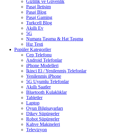
Gizlilik ve Güvenlik
Pasaj İletişim
Pasaj Blog
Pasaj Gaming
Turkcell Blog
Akıllı Ev
5G
Numara Taşıma & Hat Taşıma
Hız Testi
Popüler Kategoriler
Cep Telefonu
Android Telefonlar
iPhone Modelleri
İkinci El / Yenilenmiş Telefonlar
Yenilenmiş iPhone
5G Uyumlu Telefonlar
Akıllı Saatler
Bluetooth Kulaklıklar
Tabletler
Laptop
Oyun Bilgisayarları
Dikey Süpürgeler
Robot Süpürgeler
Kahve Makineleri
Televizyon