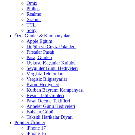
Omix
Philips
Realme
Xiaomi
TCL
Sony
Özel Günler & Kampanyalar
Apple Eğitim
Düğün ve Çeyiz Paketleri
Fırsatlar Pasajı
Pasaj Günleri
Uykusu Kaçanlar Kulübü
Sevgililer Günü Hediyeleri
Vergisiz Telefonlar
Vergisiz Bilgisayarlar
Karne Hediyeleri
Kurban Bayramı Kampanyası
Resmi Tatil Günleri
Pasaj Ödeme Teklifleri
Anneler Günü Hediyeleri
Babalar Günü
Taksitli Harikalar Diyarı
Popüler Ürünler
iPhone 17
iPhone 16