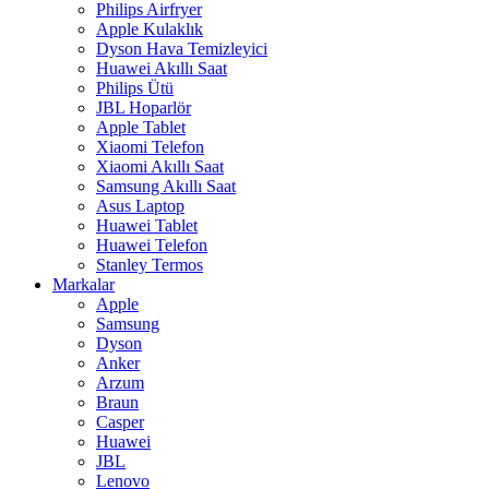
Philips Airfryer
Apple Kulaklık
Dyson Hava Temizleyici
Huawei Akıllı Saat
Philips Ütü
JBL Hoparlör
Apple Tablet
Xiaomi Telefon
Xiaomi Akıllı Saat
Samsung Akıllı Saat
Asus Laptop
Huawei Tablet
Huawei Telefon
Stanley Termos
Markalar
Apple
Samsung
Dyson
Anker
Arzum
Braun
Casper
Huawei
JBL
Lenovo