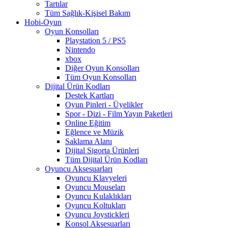
Tartılar
Tüm Sağlık-Kişisel Bakım
Hobi-Oyun
Oyun Konsolları
Playstation 5 / PS5
Nintendo
xbox
Diğer Oyun Konsolları
Tüm Oyun Konsolları
Dijital Ürün Kodları
Destek Kartları
Oyun Pinleri - Üyelikler
Spor - Dizi - Film Yayın Paketleri
Online Eğitim
Eğlence ve Müzik
Saklama Alanı
Dijital Sigorta Ürünleri
Tüm Dijital Ürün Kodları
Oyuncu Aksesuarları
Oyuncu Klavyeleri
Oyuncu Mouseları
Oyuncu Kulaklıkları
Oyuncu Koltukları
Oyuncu Joystickleri
Konsol Aksesuarları