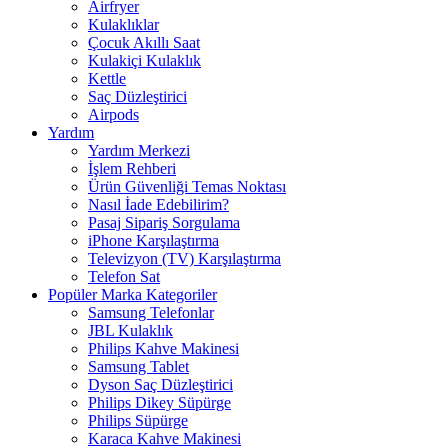
Airfryer
Kulaklıklar
Çocuk Akıllı Saat
Kulakiçi Kulaklık
Kettle
Saç Düzleştirici
Airpods
Yardım
Yardım Merkezi
İşlem Rehberi
Ürün Güvenliği Temas Noktası
Nasıl İade Edebilirim?
Pasaj Sipariş Sorgulama
iPhone Karşılaştırma
Televizyon (TV) Karşılaştırma
Telefon Sat
Popüler Marka Kategoriler
Samsung Telefonlar
JBL Kulaklık
Philips Kahve Makinesi
Samsung Tablet
Dyson Saç Düzleştirici
Philips Dikey Süpürge
Philips Süpürge
Karaca Kahve Makinesi