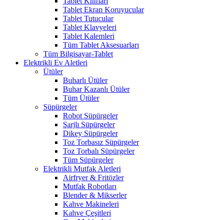
Tablet Kılıfları
Tablet Ekran Koruyucular
Tablet Tutucular
Tablet Klavyeleri
Tablet Kalemleri
Tüm Tablet Aksesuarları
Tüm Bilgisayar-Tablet
Elektrikli Ev Aletleri
Ütüler
Buharlı Ütüler
Buhar Kazanlı Ütüler
Tüm Ütüler
Süpürgeler
Robot Süpürgeler
Şarjlı Süpürgeler
Dikey Süpürgeler
Toz Torbasız Süpürgeler
Toz Torbalı Süpürgeler
Tüm Süpürgeler
Elektrikli Mutfak Aletleri
Airfryer & Fritözler
Mutfak Robotları
Blender & Mikserler
Kahve Makineleri
Kahve Çeşitleri