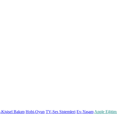
k-Kişisel Bakım
Hobi-Oyun
TV-Ses Sistemleri
Ev-Yaşam
Apple Eğitim