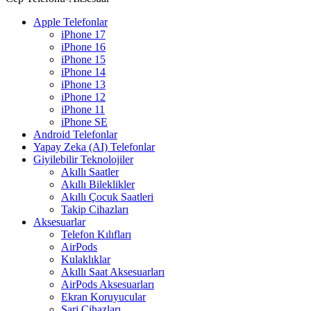
Apple Telefonlar
iPhone 17
iPhone 16
iPhone 15
iPhone 14
iPhone 13
iPhone 12
iPhone 11
iPhone SE
Android Telefonlar
Yapay Zeka (AI) Telefonlar
Giyilebilir Teknolojiler
Akıllı Saatler
Akıllı Bileklikler
Akıllı Çocuk Saatleri
Takip Cihazları
Aksesuarlar
Telefon Kılıfları
AirPods
Kulaklıklar
Akıllı Saat Aksesuarları
AirPods Aksesuarları
Ekran Koruyucular
Şarj Cihazları