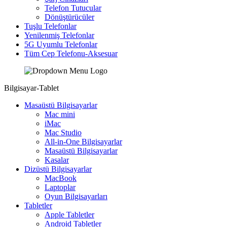
Telefon Tutucular
Dönüştürücüler
Tuşlu Telefonlar
Yenilenmiş Telefonlar
5G Uyumlu Telefonlar
Tüm Cep Telefonu-Aksesuar
Bilgisayar-Tablet
Masaüstü Bilgisayarlar
Mac mini
iMac
Mac Studio
All-in-One Bilgisayarlar
Masaüstü Bilgisayarlar
Kasalar
Dizüstü Bilgisayarlar
MacBook
Laptoplar
Oyun Bilgisayarları
Tabletler
Apple Tabletler
Android Tabletler