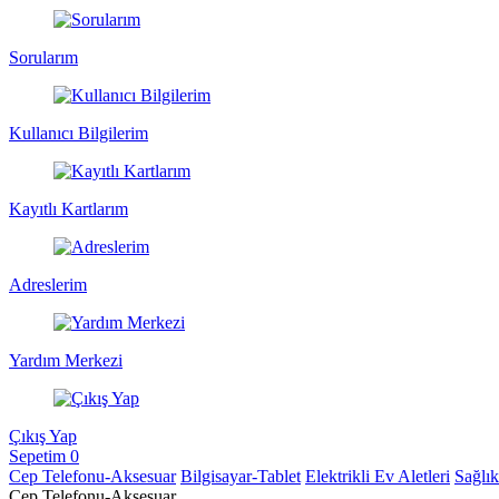
Sorularım
Kullanıcı Bilgilerim
Kayıtlı Kartlarım
Adreslerim
Yardım Merkezi
Çıkış Yap
Sepetim
0
Cep Telefonu-Aksesuar
Bilgisayar-Tablet
Elektrikli Ev Aletleri
Sağlı
Cep Telefonu-Aksesuar