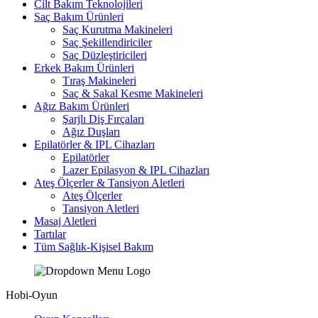
Cilt Bakım Teknolojileri
Saç Bakım Ürünleri
Saç Kurutma Makineleri
Saç Şekillendiriciler
Saç Düzleştiricileri
Erkek Bakım Ürünleri
Tıraş Makineleri
Saç & Sakal Kesme Makineleri
Ağız Bakım Ürünleri
Şarjlı Diş Fırçaları
Ağız Duşları
Epilatörler & IPL Cihazları
Epilatörler
Lazer Epilasyon & IPL Cihazları
Ateş Ölçerler & Tansiyon Aletleri
Ateş Ölçerler
Tansiyon Aletleri
Masaj Aletleri
Tartılar
Tüm Sağlık-Kişisel Bakım
Hobi-Oyun