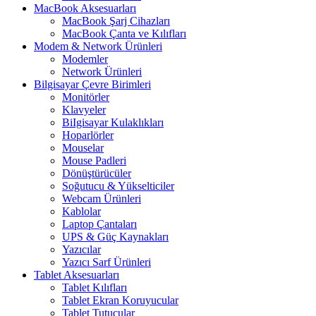
MacBook Aksesuarları
MacBook Şarj Cihazları
MacBook Çanta ve Kılıfları
Modem & Network Ürünleri
Modemler
Network Ürünleri
Bilgisayar Çevre Birimleri
Monitörler
Klavyeler
BiIgisayar Kulaklıkları
Hoparlörler
Mouselar
Mouse Padleri
Dönüştürücüler
Soğutucu & Yükselticiler
Webcam Ürünleri
Kablolar
Laptop Çantaları
UPS & Güç Kaynakları
Yazıcılar
Yazıcı Sarf Ürünleri
Tablet Aksesuarları
Tablet Kılıfları
Tablet Ekran Koruyucular
Tablet Tutucular