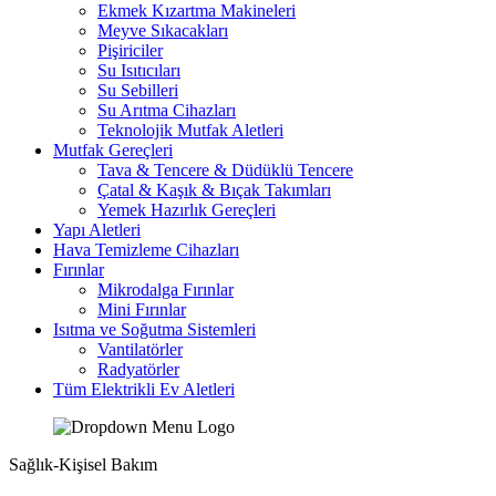
Ekmek Kızartma Makineleri
Meyve Sıkacakları
Pişiriciler
Su Isıtıcıları
Su Sebilleri
Su Arıtma Cihazları
Teknolojik Mutfak Aletleri
Mutfak Gereçleri
Tava & Tencere & Düdüklü Tencere
Çatal & Kaşık & Bıçak Takımları
Yemek Hazırlık Gereçleri
Yapı Aletleri
Hava Temizleme Cihazları
Fırınlar
Mikrodalga Fırınlar
Mini Fırınlar
Isıtma ve Soğutma Sistemleri
Vantilatörler
Radyatörler
Tüm Elektrikli Ev Aletleri
Sağlık-Kişisel Bakım