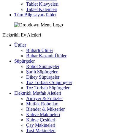
Tablet Klavyeleri
Tablet Kalemleri
Tüm Bilgisayar-Tablet
Elektrikli Ev Aletleri
Ütüler
Buharlı Ütüler
Buhar Kazanlı Ütüler
Süpürgeler
Robot Süpürgeler
Şarjlı Süpürgeler
Dikey Süpürgeler
Toz Torbasız Süpürgeler
Toz Torbalı Süpürgeler
Elektrikli Mutfak Aletleri
Airfryer & Fritözler
Mutfak Robotları
Blender & Mikserler
Kahve Makineleri
Kahve Çeşitleri
Çay Makineleri
Tost Makineleri