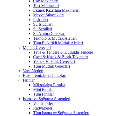
Çay Makineleri
Tost Makineleri
Ekmek Kızartma Makineleri
Meyve Sıkacakları
Pişiriciler
Su Isıtıcıları
Su Sebilleri
Su Arıtma Cihazları
Teknolojik Mutfak Aletleri
Tüm Elektrikli Mutfak Aletleri
Mutfak Gereçleri
Tava & Tencere & Düdüklü Tencere
Çatal & Kaşık & Bıçak Takımları
Yemek Hazırlık Gereçleri
Tüm Mutfak Gereçleri
Yapı Aletleri
Hava Temizleme Cihazları
Fırınlar
Mikrodalga Fırınlar
Mini Fırınlar
Tüm Fırınlar
Isıtma ve Soğutma Sistemleri
Vantilatörler
Radyatörler
Tüm Isıtma ve Soğutma Sistemleri