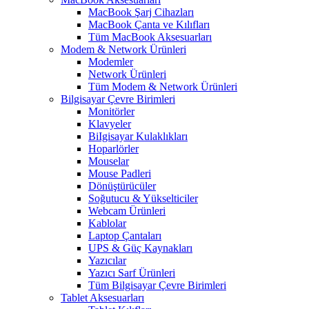
MacBook Şarj Cihazları
MacBook Çanta ve Kılıfları
Tüm MacBook Aksesuarları
Modem & Network Ürünleri
Modemler
Network Ürünleri
Tüm Modem & Network Ürünleri
Bilgisayar Çevre Birimleri
Monitörler
Klavyeler
BiIgisayar Kulaklıkları
Hoparlörler
Mouselar
Mouse Padleri
Dönüştürücüler
Soğutucu & Yükselticiler
Webcam Ürünleri
Kablolar
Laptop Çantaları
UPS & Güç Kaynakları
Yazıcılar
Yazıcı Sarf Ürünleri
Tüm Bilgisayar Çevre Birimleri
Tablet Aksesuarları