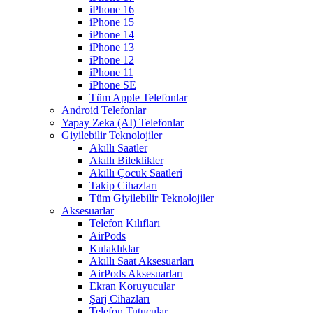
iPhone 16
iPhone 15
iPhone 14
iPhone 13
iPhone 12
iPhone 11
iPhone SE
Tüm Apple Telefonlar
Android Telefonlar
Yapay Zeka (AI) Telefonlar
Giyilebilir Teknolojiler
Akıllı Saatler
Akıllı Bileklikler
Akıllı Çocuk Saatleri
Takip Cihazları
Tüm Giyilebilir Teknolojiler
Aksesuarlar
Telefon Kılıfları
AirPods
Kulaklıklar
Akıllı Saat Aksesuarları
AirPods Aksesuarları
Ekran Koruyucular
Şarj Cihazları
Telefon Tutucular