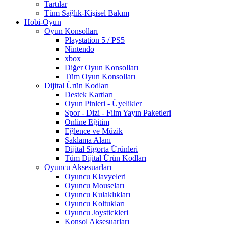
Tartılar
Tüm Sağlık-Kişisel Bakım
Hobi-Oyun
Oyun Konsolları
Playstation 5 / PS5
Nintendo
xbox
Diğer Oyun Konsolları
Tüm Oyun Konsolları
Dijital Ürün Kodları
Destek Kartları
Oyun Pinleri - Üyelikler
Spor - Dizi - Film Yayın Paketleri
Online Eğitim
Eğlence ve Müzik
Saklama Alanı
Dijital Sigorta Ürünleri
Tüm Dijital Ürün Kodları
Oyuncu Aksesuarları
Oyuncu Klavyeleri
Oyuncu Mouseları
Oyuncu Kulaklıkları
Oyuncu Koltukları
Oyuncu Joystickleri
Konsol Aksesuarları