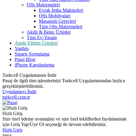
Ofis Malzemeleri
Evrak İmha Makineleri
Ofis Mobilyaları
Masaüstü Gereçleri
Tüm Ofis Malzemeleri
Akıllı & İlginç Ürünler
Tüm Ev-Yaşam
Apple Eğitim Ürünleri
Yardım
Sipariş Sorgulama
Pasaj Blog
iPhone Karşılaştırma
Turkcell Uygulamasını İndir
Pasaj ile ilgili tüm işlemlerinizi Turkcell Uygulamasından hızlıca
gerçekleştirebilirsiniz.
Uygulamayı İndir
turkcell.com.tr
Hızlı Giriş
Size özel ödeme avantajları ve size özel tekliflerden faydalanmak
için Giriş Yap/Üye Ol seçeneği ile devam edebilirsiniz.
Hızlı Giriş
veya