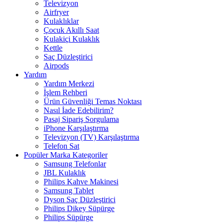
Televizyon
Airfryer
Kulaklıklar
Çocuk Akıllı Saat
Kulakiçi Kulaklık
Kettle
Saç Düzleştirici
Airpods
Yardım
Yardım Merkezi
İşlem Rehberi
Ürün Güvenliği Temas Noktası
Nasıl İade Edebilirim?
Pasaj Sipariş Sorgulama
iPhone Karşılaştırma
Televizyon (TV) Karşılaştırma
Telefon Sat
Popüler Marka Kategoriler
Samsung Telefonlar
JBL Kulaklık
Philips Kahve Makinesi
Samsung Tablet
Dyson Saç Düzleştirici
Philips Dikey Süpürge
Philips Süpürge