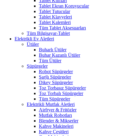
Tablet Kılıfları
Tablet Ekran Koruyucular
Tablet Tutucular
Tablet Klavyeleri
Tablet Kalemleri
Tüm Tablet Aksesuarları
Tüm Bilgisayar-Tablet
Elektrikli Ev Aletleri
Ütüler
Buharlı Ütüler
Buhar Kazanlı Ütüler
Tüm Ütüler
Süpürgeler
Robot Süpürgeler
Şarjlı Süpürgeler
Dikey Süpürgeler
Toz Torbasız Süpürgeler
Toz Torbalı Süpürgeler
Tüm Süpürgeler
Elektrikli Mutfak Aletleri
Airfryer & Fritözler
Mutfak Robotları
Blender & Mikserler
Kahve Makineleri
Kahve Çeşitleri