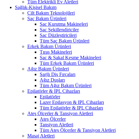
Tüm Elektrikli Ev Aletleri
Sağlık-Kişisel Bakım
Cilt Bakım Teknolojileri
Saç Bakım Ürünleri
Saç Kurutma Makineleri
Saç Şekillendiriciler
Saç Düzleştiricileri
Tüm Saç Bakım Ürünleri
Erkek Bakım Ürünleri
Tıraş Makineleri
Saç & Sakal Kesme Makineleri
Tüm Erkek Bakım Ürünleri
Ağız Bakım Ürünleri
Şarjlı Diş Fırçaları
Ağız Duşları
Tüm Ağız Bakım Ürünleri
Epilatörler & IPL Cihazları
Epilatörler
Lazer Epilasyon & IPL Cihazları
Tüm Epilatörler & IPL Cihazları
Ateş Ölçerler & Tansiyon Aletleri
Ateş Ölçerler
Tansiyon Aletleri
Tüm Ateş Ölçerler & Tansiyon Aletleri
Masaj Aletleri