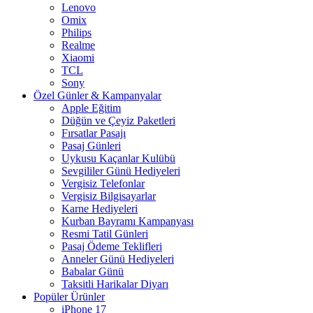
Lenovo
Omix
Philips
Realme
Xiaomi
TCL
Sony
Özel Günler & Kampanyalar
Apple Eğitim
Düğün ve Çeyiz Paketleri
Fırsatlar Pasajı
Pasaj Günleri
Uykusu Kaçanlar Kulübü
Sevgililer Günü Hediyeleri
Vergisiz Telefonlar
Vergisiz Bilgisayarlar
Karne Hediyeleri
Kurban Bayramı Kampanyası
Resmi Tatil Günleri
Pasaj Ödeme Teklifleri
Anneler Günü Hediyeleri
Babalar Günü
Taksitli Harikalar Diyarı
Popüler Ürünler
iPhone 17