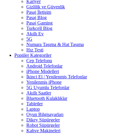
Kariyer
Gizlilik ve Güvenlik
Pasaj İletişim
Pasaj Blog
Pasaj Gaming
Turkcell Blog
Akıllı Ev
5G
Numara Taşıma & Hat Taşıma
Hız Testi
Popüler Kategoriler
Cep Telefonu
Android Telefonlar
iPhone Modelleri
İkinci El / Yenilenmiş Telefonlar
Yenilenmiş iPhone
5G Uyumlu Telefonlar
Akıllı Saatler
Bluetooth Kulaklıklar
Tabletler
Laptop
Oyun Bilgisayarları
Dikey Süpürgeler
Robot Süpürgeler
Kahve Makineleri