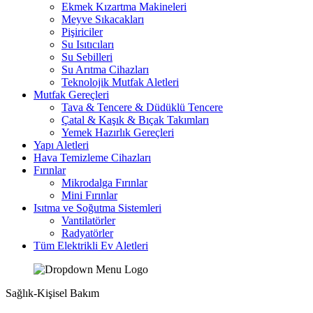
Ekmek Kızartma Makineleri
Meyve Sıkacakları
Pişiriciler
Su Isıtıcıları
Su Sebilleri
Su Arıtma Cihazları
Teknolojik Mutfak Aletleri
Mutfak Gereçleri
Tava & Tencere & Düdüklü Tencere
Çatal & Kaşık & Bıçak Takımları
Yemek Hazırlık Gereçleri
Yapı Aletleri
Hava Temizleme Cihazları
Fırınlar
Mikrodalga Fırınlar
Mini Fırınlar
Isıtma ve Soğutma Sistemleri
Vantilatörler
Radyatörler
Tüm Elektrikli Ev Aletleri
Sağlık-Kişisel Bakım