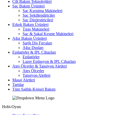
Cilt Bakım Teknolojileri
Saç Bakım Ürünleri
Saç Kurutma Makineleri
Saç Şekillendiriciler
Saç Düzleştiricileri
Erkek Bakım Ürünleri
Tıraş Makineleri
Saç & Sakal Kesme Makineleri
Ağız Bakım Ürünleri
Şarjlı Diş Fırçaları
Ağız Duşları
Epilatörler & IPL Cihazları
Epilatörler
Lazer Epilasyon & IPL Cihazları
Ateş Ölçerler & Tansiyon Aletleri
Ateş Ölçerler
Tansiyon Aletleri
Masaj Aletleri
Tartılar
Tüm Sağlık-Kişisel Bakım
Hobi-Oyun