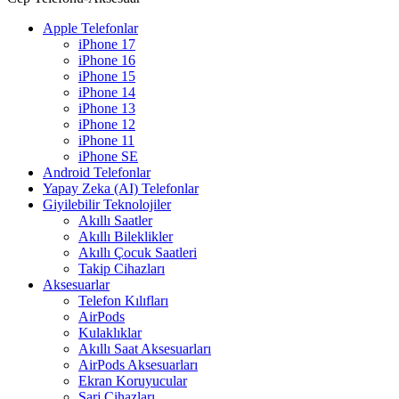
Apple Telefonlar
iPhone 17
iPhone 16
iPhone 15
iPhone 14
iPhone 13
iPhone 12
iPhone 11
iPhone SE
Android Telefonlar
Yapay Zeka (AI) Telefonlar
Giyilebilir Teknolojiler
Akıllı Saatler
Akıllı Bileklikler
Akıllı Çocuk Saatleri
Takip Cihazları
Aksesuarlar
Telefon Kılıfları
AirPods
Kulaklıklar
Akıllı Saat Aksesuarları
AirPods Aksesuarları
Ekran Koruyucular
Şarj Cihazları