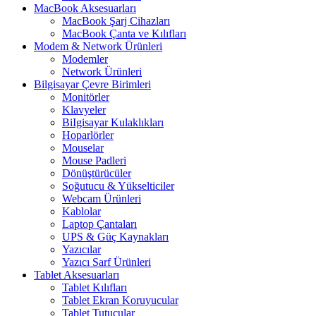
MacBook Aksesuarları
MacBook Şarj Cihazları
MacBook Çanta ve Kılıfları
Modem & Network Ürünleri
Modemler
Network Ürünleri
Bilgisayar Çevre Birimleri
Monitörler
Klavyeler
BiIgisayar Kulaklıkları
Hoparlörler
Mouselar
Mouse Padleri
Dönüştürücüler
Soğutucu & Yükselticiler
Webcam Ürünleri
Kablolar
Laptop Çantaları
UPS & Güç Kaynakları
Yazıcılar
Yazıcı Sarf Ürünleri
Tablet Aksesuarları
Tablet Kılıfları
Tablet Ekran Koruyucular
Tablet Tutucular