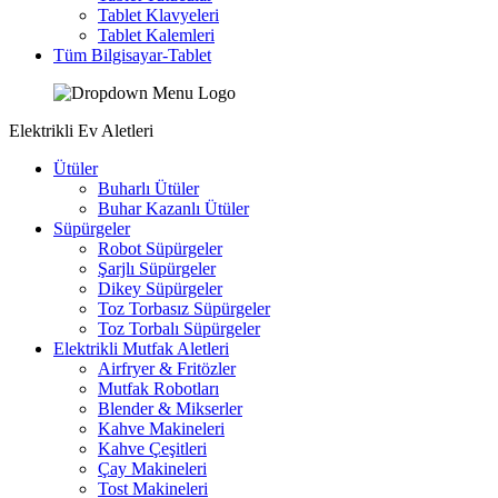
Tablet Klavyeleri
Tablet Kalemleri
Tüm Bilgisayar-Tablet
Elektrikli Ev Aletleri
Ütüler
Buharlı Ütüler
Buhar Kazanlı Ütüler
Süpürgeler
Robot Süpürgeler
Şarjlı Süpürgeler
Dikey Süpürgeler
Toz Torbasız Süpürgeler
Toz Torbalı Süpürgeler
Elektrikli Mutfak Aletleri
Airfryer & Fritözler
Mutfak Robotları
Blender & Mikserler
Kahve Makineleri
Kahve Çeşitleri
Çay Makineleri
Tost Makineleri