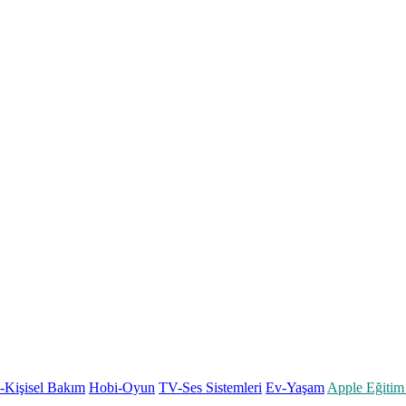
k-Kişisel Bakım
Hobi-Oyun
TV-Ses Sistemleri
Ev-Yaşam
Apple Eğitim