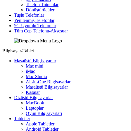
Telefon Tutucular
Dönüştürücüler
Tuşlu Telefonlar
Yenilenmiş Telefonlar
5G Uyumlu Telefonlar
Tüm Cep Telefonu-Aksesuar
Bilgisayar-Tablet
Masaüstü Bilgisayarlar
Mac mini
iMac
Mac Studio
All-in-One Bilgisayarlar
Masaüstü Bilgisayarlar
Kasalar
Dizüstü Bilgisayarlar
MacBook
Laptoplar
Oyun Bilgisayarları
Tabletler
Apple Tabletler
Android Tabletler