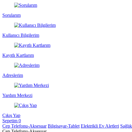
Sorularım
Kullanıcı Bilgilerim
Kayıtlı Kartlarım
Adreslerim
Yardım Merkezi
Çıkış Yap
Sepetim
0
Cep Telefonu-Aksesuar
Bilgisayar-Tablet
Elektrikli Ev Aletleri
Sağlı
Cep Telefonu-Aksesuar