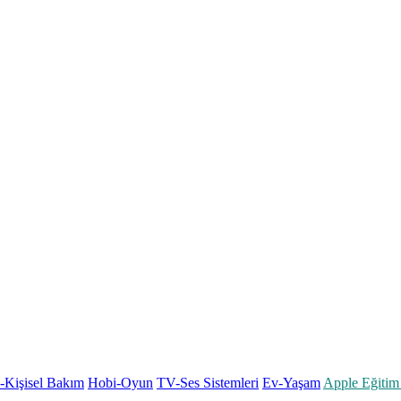
k-Kişisel Bakım
Hobi-Oyun
TV-Ses Sistemleri
Ev-Yaşam
Apple Eğitim