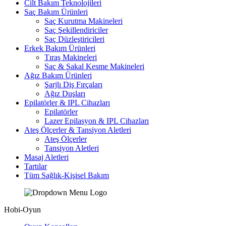
Cilt Bakım Teknolojileri
Saç Bakım Ürünleri
Saç Kurutma Makineleri
Saç Şekillendiriciler
Saç Düzleştiricileri
Erkek Bakım Ürünleri
Tıraş Makineleri
Saç & Sakal Kesme Makineleri
Ağız Bakım Ürünleri
Şarjlı Diş Fırçaları
Ağız Duşları
Epilatörler & IPL Cihazları
Epilatörler
Lazer Epilasyon & IPL Cihazları
Ateş Ölçerler & Tansiyon Aletleri
Ateş Ölçerler
Tansiyon Aletleri
Masaj Aletleri
Tartılar
Tüm Sağlık-Kişisel Bakım
Hobi-Oyun