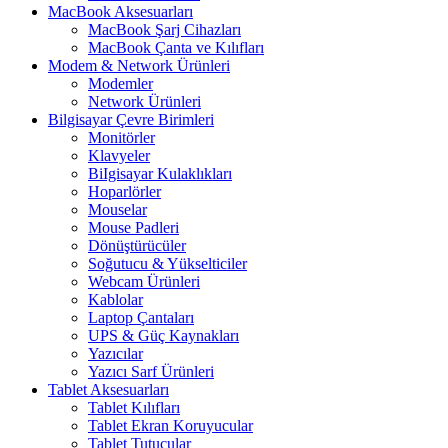
MacBook Aksesuarları
MacBook Şarj Cihazları
MacBook Çanta ve Kılıfları
Modem & Network Ürünleri
Modemler
Network Ürünleri
Bilgisayar Çevre Birimleri
Monitörler
Klavyeler
BiIgisayar Kulaklıkları
Hoparlörler
Mouselar
Mouse Padleri
Dönüştürücüler
Soğutucu & Yükselticiler
Webcam Ürünleri
Kablolar
Laptop Çantaları
UPS & Güç Kaynakları
Yazıcılar
Yazıcı Sarf Ürünleri
Tablet Aksesuarları
Tablet Kılıfları
Tablet Ekran Koruyucular
Tablet Tutucular