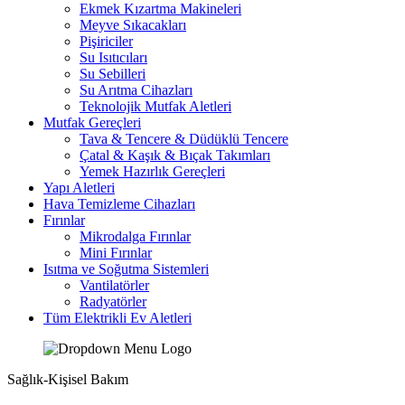
Ekmek Kızartma Makineleri
Meyve Sıkacakları
Pişiriciler
Su Isıtıcıları
Su Sebilleri
Su Arıtma Cihazları
Teknolojik Mutfak Aletleri
Mutfak Gereçleri
Tava & Tencere & Düdüklü Tencere
Çatal & Kaşık & Bıçak Takımları
Yemek Hazırlık Gereçleri
Yapı Aletleri
Hava Temizleme Cihazları
Fırınlar
Mikrodalga Fırınlar
Mini Fırınlar
Isıtma ve Soğutma Sistemleri
Vantilatörler
Radyatörler
Tüm Elektrikli Ev Aletleri
Sağlık-Kişisel Bakım