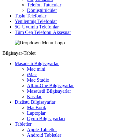
Telefon Tutucular
Dönüştürücüler
Tuşlu Telefonlar
Yenilenmiş Telefonlar
5G Uyumlu Telefonlar
Tüm Cep Telefonu-Aksesuar
Bilgisayar-Tablet
Masaüstü Bilgisayarlar
Mac mini
iMac
Mac Studio
All-in-One Bilgisayarlar
Masaüstü Bilgisayarlar
Kasalar
Dizüstü Bilgisayarlar
MacBook
Laptoplar
Oyun Bilgisayarları
Tabletler
Apple Tabletler
Android Tabletler