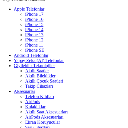
Apple Telefonlar
iPhone 17
iPhone 16
iPhone 15
iPhone 14
iPhone 13
iPhone 12
iPhone 11
iPhone SE
Android Telefonlar
Yapay Zeka (AI) Telefonlar
Giyilebilir Teknolojiler
Akıllı Saatler
Akıllı Bileklikler
Akıllı Çocuk Saatleri
Takip Cihazları
Aksesuarlar
Telefon Kılıfları
AirPods
Kulaklıklar
Akıllı Saat Aksesuarları
AirPods Aksesuarları
Ekran Koruyucular
Şarj Cihazları