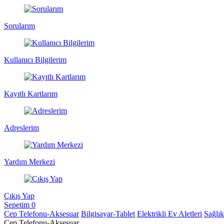
Sorularım
Kullanıcı Bilgilerim
Kayıtlı Kartlarım
Adreslerim
Yardım Merkezi
Çıkış Yap
Sepetim
0
Cep Telefonu-Aksesuar
Bilgisayar-Tablet
Elektrikli Ev Aletleri
Sağlı
Cep Telefonu-Aksesuar