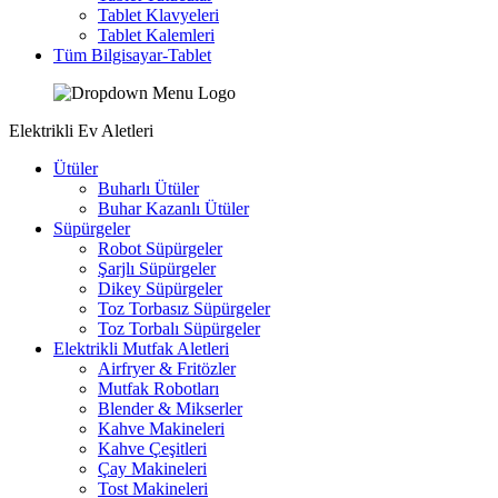
Tablet Klavyeleri
Tablet Kalemleri
Tüm Bilgisayar-Tablet
Elektrikli Ev Aletleri
Ütüler
Buharlı Ütüler
Buhar Kazanlı Ütüler
Süpürgeler
Robot Süpürgeler
Şarjlı Süpürgeler
Dikey Süpürgeler
Toz Torbasız Süpürgeler
Toz Torbalı Süpürgeler
Elektrikli Mutfak Aletleri
Airfryer & Fritözler
Mutfak Robotları
Blender & Mikserler
Kahve Makineleri
Kahve Çeşitleri
Çay Makineleri
Tost Makineleri