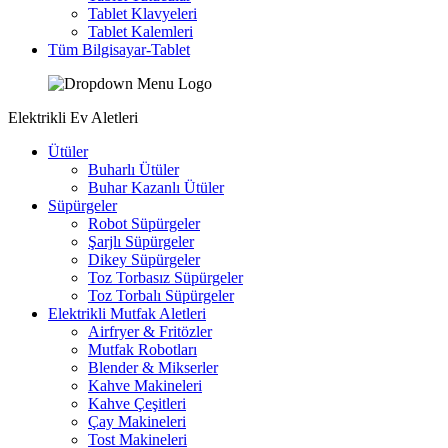
Tablet Klavyeleri
Tablet Kalemleri
Tüm Bilgisayar-Tablet
Elektrikli Ev Aletleri
Ütüler
Buharlı Ütüler
Buhar Kazanlı Ütüler
Süpürgeler
Robot Süpürgeler
Şarjlı Süpürgeler
Dikey Süpürgeler
Toz Torbasız Süpürgeler
Toz Torbalı Süpürgeler
Elektrikli Mutfak Aletleri
Airfryer & Fritözler
Mutfak Robotları
Blender & Mikserler
Kahve Makineleri
Kahve Çeşitleri
Çay Makineleri
Tost Makineleri