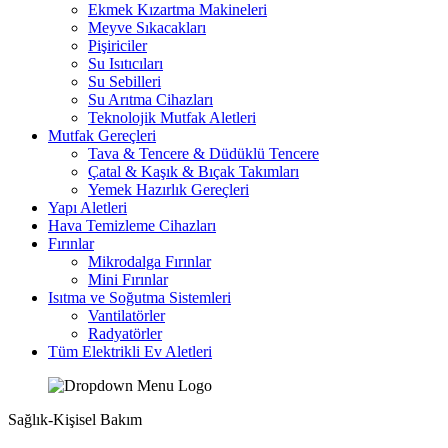
Ekmek Kızartma Makineleri
Meyve Sıkacakları
Pişiriciler
Su Isıtıcıları
Su Sebilleri
Su Arıtma Cihazları
Teknolojik Mutfak Aletleri
Mutfak Gereçleri
Tava & Tencere & Düdüklü Tencere
Çatal & Kaşık & Bıçak Takımları
Yemek Hazırlık Gereçleri
Yapı Aletleri
Hava Temizleme Cihazları
Fırınlar
Mikrodalga Fırınlar
Mini Fırınlar
Isıtma ve Soğutma Sistemleri
Vantilatörler
Radyatörler
Tüm Elektrikli Ev Aletleri
Sağlık-Kişisel Bakım