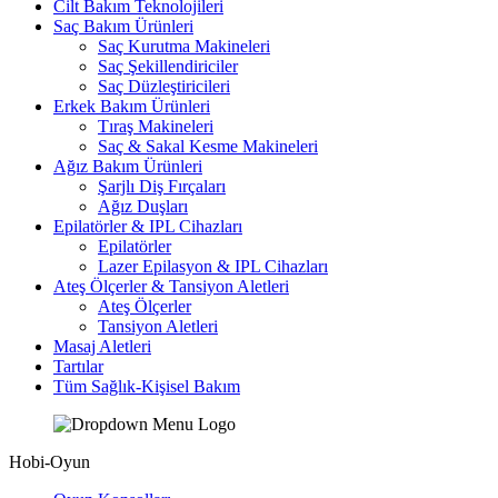
Cilt Bakım Teknolojileri
Saç Bakım Ürünleri
Saç Kurutma Makineleri
Saç Şekillendiriciler
Saç Düzleştiricileri
Erkek Bakım Ürünleri
Tıraş Makineleri
Saç & Sakal Kesme Makineleri
Ağız Bakım Ürünleri
Şarjlı Diş Fırçaları
Ağız Duşları
Epilatörler & IPL Cihazları
Epilatörler
Lazer Epilasyon & IPL Cihazları
Ateş Ölçerler & Tansiyon Aletleri
Ateş Ölçerler
Tansiyon Aletleri
Masaj Aletleri
Tartılar
Tüm Sağlık-Kişisel Bakım
Hobi-Oyun