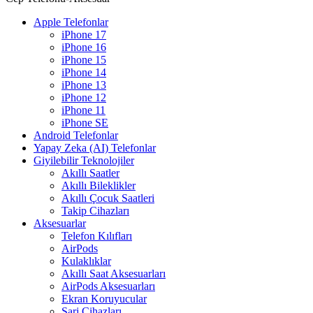
Apple Telefonlar
iPhone 17
iPhone 16
iPhone 15
iPhone 14
iPhone 13
iPhone 12
iPhone 11
iPhone SE
Android Telefonlar
Yapay Zeka (AI) Telefonlar
Giyilebilir Teknolojiler
Akıllı Saatler
Akıllı Bileklikler
Akıllı Çocuk Saatleri
Takip Cihazları
Aksesuarlar
Telefon Kılıfları
AirPods
Kulaklıklar
Akıllı Saat Aksesuarları
AirPods Aksesuarları
Ekran Koruyucular
Şarj Cihazları