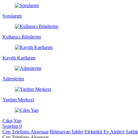
Sorularım
Kullanıcı Bilgilerim
Kayıtlı Kartlarım
Adreslerim
Yardım Merkezi
Çıkış Yap
Sepetim
0
Cep Telefonu-Aksesuar
Bilgisayar-Tablet
Elektrikli Ev Aletleri
Sağlı
Cep Telefonu-Aksesuar