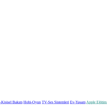
k-Kişisel Bakım
Hobi-Oyun
TV-Ses Sistemleri
Ev-Yaşam
Apple Eğitim