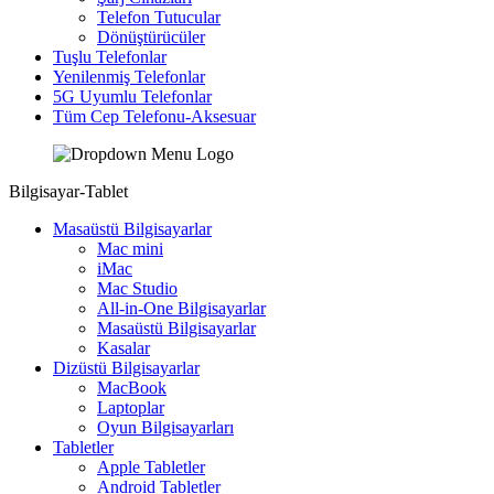
Telefon Tutucular
Dönüştürücüler
Tuşlu Telefonlar
Yenilenmiş Telefonlar
5G Uyumlu Telefonlar
Tüm Cep Telefonu-Aksesuar
Bilgisayar-Tablet
Masaüstü Bilgisayarlar
Mac mini
iMac
Mac Studio
All-in-One Bilgisayarlar
Masaüstü Bilgisayarlar
Kasalar
Dizüstü Bilgisayarlar
MacBook
Laptoplar
Oyun Bilgisayarları
Tabletler
Apple Tabletler
Android Tabletler