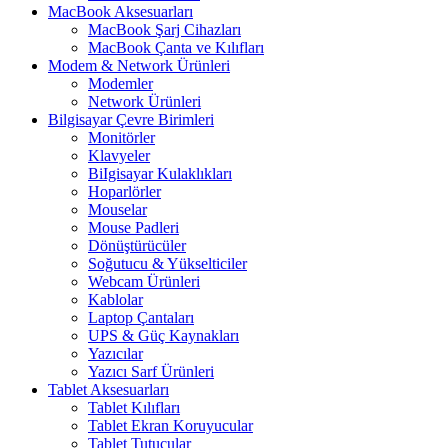
MacBook Aksesuarları
MacBook Şarj Cihazları
MacBook Çanta ve Kılıfları
Modem & Network Ürünleri
Modemler
Network Ürünleri
Bilgisayar Çevre Birimleri
Monitörler
Klavyeler
BiIgisayar Kulaklıkları
Hoparlörler
Mouselar
Mouse Padleri
Dönüştürücüler
Soğutucu & Yükselticiler
Webcam Ürünleri
Kablolar
Laptop Çantaları
UPS & Güç Kaynakları
Yazıcılar
Yazıcı Sarf Ürünleri
Tablet Aksesuarları
Tablet Kılıfları
Tablet Ekran Koruyucular
Tablet Tutucular