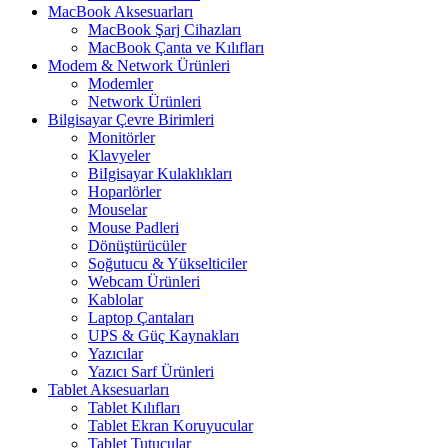
MacBook Aksesuarları
MacBook Şarj Cihazları
MacBook Çanta ve Kılıfları
Modem & Network Ürünleri
Modemler
Network Ürünleri
Bilgisayar Çevre Birimleri
Monitörler
Klavyeler
BiIgisayar Kulaklıkları
Hoparlörler
Mouselar
Mouse Padleri
Dönüştürücüler
Soğutucu & Yükselticiler
Webcam Ürünleri
Kablolar
Laptop Çantaları
UPS & Güç Kaynakları
Yazıcılar
Yazıcı Sarf Ürünleri
Tablet Aksesuarları
Tablet Kılıfları
Tablet Ekran Koruyucular
Tablet Tutucular