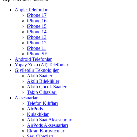
Apple Telefonlar
iPhone 17
iPhone 16
iPhone 15
iPhone 14
iPhone 13
iPhone 12
iPhone 11
iPhone SE
Android Telefonlar
Yapay Zeka (AI) Telefonlar
Giyilebilir Teknolojiler
Akıllı Saatler
Akıllı Bileklikler
Akıllı Çocuk Saatleri
Takip Cihazları
Aksesuarlar
Telefon Kılıfları
AirPods
Kulaklıklar
Akıllı Saat Aksesuarları
AirPods Aksesuarları
Ekran Koruyucular
Şarj Cihazları