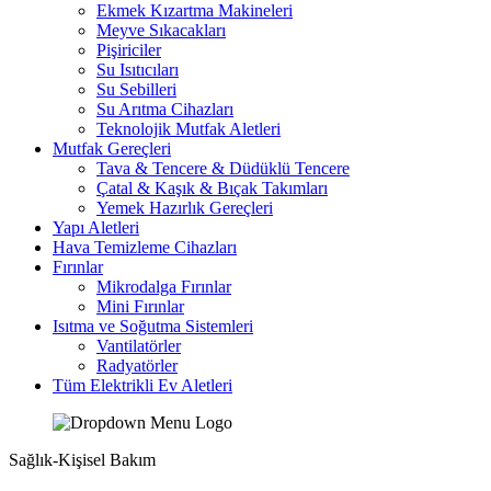
Ekmek Kızartma Makineleri
Meyve Sıkacakları
Pişiriciler
Su Isıtıcıları
Su Sebilleri
Su Arıtma Cihazları
Teknolojik Mutfak Aletleri
Mutfak Gereçleri
Tava & Tencere & Düdüklü Tencere
Çatal & Kaşık & Bıçak Takımları
Yemek Hazırlık Gereçleri
Yapı Aletleri
Hava Temizleme Cihazları
Fırınlar
Mikrodalga Fırınlar
Mini Fırınlar
Isıtma ve Soğutma Sistemleri
Vantilatörler
Radyatörler
Tüm Elektrikli Ev Aletleri
Sağlık-Kişisel Bakım