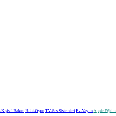
k-Kişisel Bakım
Hobi-Oyun
TV-Ses Sistemleri
Ev-Yaşam
Apple Eğitim