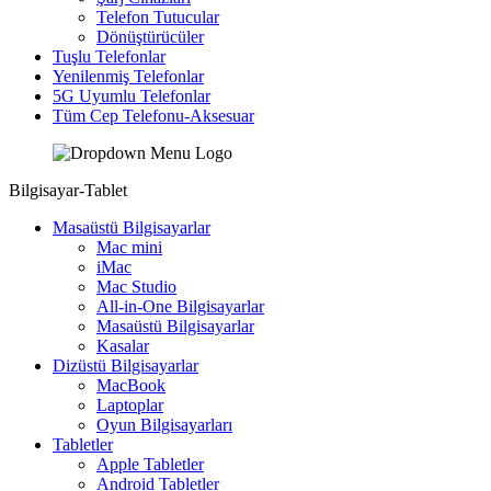
Telefon Tutucular
Dönüştürücüler
Tuşlu Telefonlar
Yenilenmiş Telefonlar
5G Uyumlu Telefonlar
Tüm Cep Telefonu-Aksesuar
Bilgisayar-Tablet
Masaüstü Bilgisayarlar
Mac mini
iMac
Mac Studio
All-in-One Bilgisayarlar
Masaüstü Bilgisayarlar
Kasalar
Dizüstü Bilgisayarlar
MacBook
Laptoplar
Oyun Bilgisayarları
Tabletler
Apple Tabletler
Android Tabletler