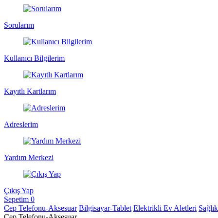
Sorularım
Kullanıcı Bilgilerim
Kayıtlı Kartlarım
Adreslerim
Yardım Merkezi
Çıkış Yap
Sepetim
0
Cep Telefonu-Aksesuar
Bilgisayar-Tablet
Elektrikli Ev Aletleri
Sağlı
Cep Telefonu-Aksesuar