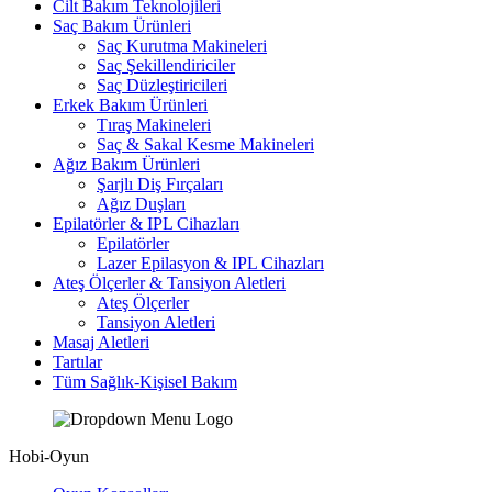
Cilt Bakım Teknolojileri
Saç Bakım Ürünleri
Saç Kurutma Makineleri
Saç Şekillendiriciler
Saç Düzleştiricileri
Erkek Bakım Ürünleri
Tıraş Makineleri
Saç & Sakal Kesme Makineleri
Ağız Bakım Ürünleri
Şarjlı Diş Fırçaları
Ağız Duşları
Epilatörler & IPL Cihazları
Epilatörler
Lazer Epilasyon & IPL Cihazları
Ateş Ölçerler & Tansiyon Aletleri
Ateş Ölçerler
Tansiyon Aletleri
Masaj Aletleri
Tartılar
Tüm Sağlık-Kişisel Bakım
Hobi-Oyun