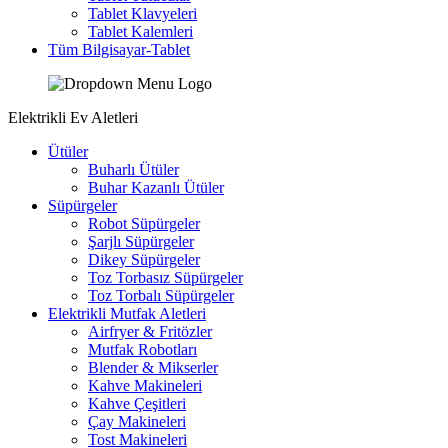
Tablet Klavyeleri
Tablet Kalemleri
Tüm Bilgisayar-Tablet
Elektrikli Ev Aletleri
Ütüler
Buharlı Ütüler
Buhar Kazanlı Ütüler
Süpürgeler
Robot Süpürgeler
Şarjlı Süpürgeler
Dikey Süpürgeler
Toz Torbasız Süpürgeler
Toz Torbalı Süpürgeler
Elektrikli Mutfak Aletleri
Airfryer & Fritözler
Mutfak Robotları
Blender & Mikserler
Kahve Makineleri
Kahve Çeşitleri
Çay Makineleri
Tost Makineleri