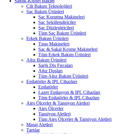
Sağlık-Kişisel Bakım
Cilt Bakım Teknolojileri
Saç Bakım Ürünleri
Saç Kurutma Makineleri
Saç Şekillendiriciler
Saç Düzleştiricileri
Tüm Saç Bakım Ürünleri
Erkek Bakım Ürünleri
Tıraş Makineleri
Saç & Sakal Kesme Makineleri
Tüm Erkek Bakım Ürünleri
Ağız Bakım Ürünleri
Şarjlı Diş Fırçaları
Ağız Duşları
Tüm Ağız Bakım Ürünleri
Epilatörler & IPL Cihazları
Epilatörler
Lazer Epilasyon & IPL Cihazları
Tüm Epilatörler & IPL Cihazları
Ateş Ölçerler & Tansiyon Aletleri
Ateş Ölçerler
Tansiyon Aletleri
Tüm Ateş Ölçerler & Tansiyon Aletleri
Masaj Aletleri
Tartılar