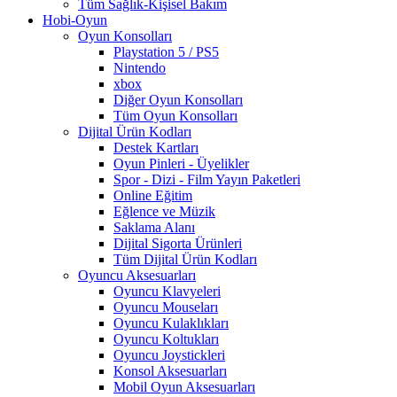
Tüm Sağlık-Kişisel Bakım
Hobi-Oyun
Oyun Konsolları
Playstation 5 / PS5
Nintendo
xbox
Diğer Oyun Konsolları
Tüm Oyun Konsolları
Dijital Ürün Kodları
Destek Kartları
Oyun Pinleri - Üyelikler
Spor - Dizi - Film Yayın Paketleri
Online Eğitim
Eğlence ve Müzik
Saklama Alanı
Dijital Sigorta Ürünleri
Tüm Dijital Ürün Kodları
Oyuncu Aksesuarları
Oyuncu Klavyeleri
Oyuncu Mouseları
Oyuncu Kulaklıkları
Oyuncu Koltukları
Oyuncu Joystickleri
Konsol Aksesuarları
Mobil Oyun Aksesuarları