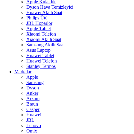
Apple Kulaklık
Dyson Hava Temizleyici
Huawei Akıllı Saat
Philips Ütü
JBL Hoparlör
Apple Tablet
Xiaomi Telefon
Xiaomi Akıllı Saat
Samsung Akıllı Saat
Asus Laptop
Huawei Tablet
Huawei Telefon
Stanley Termos
Markalar
Apple
Samsung
Dyson
Anker
Arzum
Braun
Casper
Huawei
JBL
Lenovo
Omix