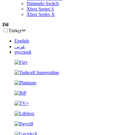
Nintendo Switch
Xbox Series S
Xbox Series X
Dil
Türkçe
English
عربى
русский