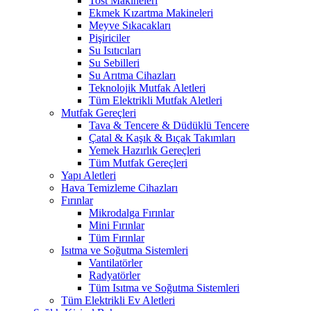
Tost Makineleri
Ekmek Kızartma Makineleri
Meyve Sıkacakları
Pişiriciler
Su Isıtıcıları
Su Sebilleri
Su Arıtma Cihazları
Teknolojik Mutfak Aletleri
Tüm Elektrikli Mutfak Aletleri
Mutfak Gereçleri
Tava & Tencere & Düdüklü Tencere
Çatal & Kaşık & Bıçak Takımları
Yemek Hazırlık Gereçleri
Tüm Mutfak Gereçleri
Yapı Aletleri
Hava Temizleme Cihazları
Fırınlar
Mikrodalga Fırınlar
Mini Fırınlar
Tüm Fırınlar
Isıtma ve Soğutma Sistemleri
Vantilatörler
Radyatörler
Tüm Isıtma ve Soğutma Sistemleri
Tüm Elektrikli Ev Aletleri