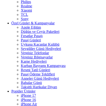
Philips
Realme
Xiaomi
TCL
Sony
Özel Günler & Kampanyalar
Apple Eğitim
Düğün ve Çeyiz Paketleri
Fırsatlar Pasajı
Pasaj Günleri
Uykusu Kaçanlar Kulübü
Sevgililer Günü Hediyeleri
Vergisiz Telefonlar
Vergisiz Bilgisayarlar
Karne Hediyeleri
Kurban Bayramı Kampanyası
Resmi Tatil Günleri
Pasaj Ödeme Teklifleri
Anneler Günü Hediyeleri
Babalar Günü
Taksitli Harikalar Diyarı
Popüler Ürünler
iPhone 17
iPhone 16
iPhone Air