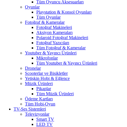
Tüm Oyuncu Aksesuarları
Oyunlar
Playstation & Konsol Oyunları
Tüm Oyunlar
Fotoğraf & Kameralar
Fotoğraf Makineleri
Aksiyon Kameraları
Polaroid Fotoğraf Makineleri
Fotoğraf Yazıcıları
Tüm Fotoğraf & Kameralar
Youtuber & Yayıncı Ürünleri
Mikrofonlar
Tüm Youtuber & Yayıncı Ürünleri
Dronelar
Scooterlar ve Bisikletler
Yetişkin Hobi & Eğlence
Müzik Ürünleri
Pikaplar
Tüm Müzik Ürünleri
Ödeme Kartları
Tüm Hobi-Oyun
TV-Ses Sistemleri
Televizyonlar
Smart TV
LED TV