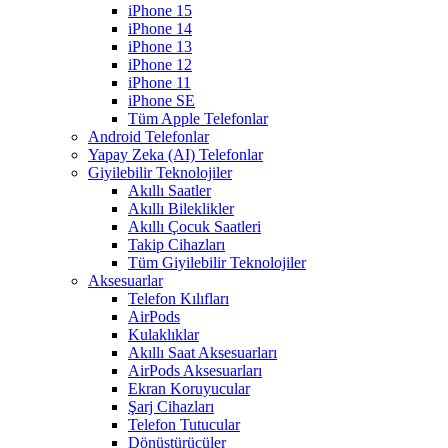
iPhone 15
iPhone 14
iPhone 13
iPhone 12
iPhone 11
iPhone SE
Tüm Apple Telefonlar
Android Telefonlar
Yapay Zeka (AI) Telefonlar
Giyilebilir Teknolojiler
Akıllı Saatler
Akıllı Bileklikler
Akıllı Çocuk Saatleri
Takip Cihazları
Tüm Giyilebilir Teknolojiler
Aksesuarlar
Telefon Kılıfları
AirPods
Kulaklıklar
Akıllı Saat Aksesuarları
AirPods Aksesuarları
Ekran Koruyucular
Şarj Cihazları
Telefon Tutucular
Dönüştürücüler