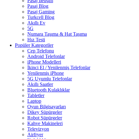
Pasaj İletişim
Pasaj Blog
Pasaj Gaming
Turkcell Blog
Akıllı Ev
5G
Numara Taşıma & Hat Taşıma
Hız Testi
Popüler Kategoriler
Cep Telefonu
Android Telefonlar
iPhone Modelleri
İkinci El / Yenilenmiş Telefonlar
Yenilenmiş iPhone
5G Uyumlu Telefonlar
Akıllı Saatler
Bluetooth Kulaklıklar
Tabletler
Laptop
Oyun Bilgisayarları
Dikey Süpürgeler
Robot Süpürgeler
Kahve Makineleri
Televizyon
Airfryer