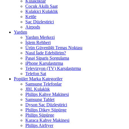
Kulaklıklar
Çocuk Akıllı Saat
Kulakiçi Kulaklık
Kettle
Saç Düzleştirici
Airpods
Yardım
Yardım Merkezi
İşlem Rehberi
Ürün Güvenliği Temas Noktası
Nasıl İade Edebilirim?
Pasaj Sipariş Sorgulama
iPhone Karşılaştırma
Televizyon (TV) Karşılaştırma
Telefon Sat
Popüler Marka Kategoriler
Samsung Telefonlar
JBL Kulaklık
Philips Kahve Makinesi
Samsung Tablet
Dyson Saç Düzleştirici
Philips Dikey Süpürge
Philips Süpürge
Karaca Kahve Makinesi
Philips Airfryer