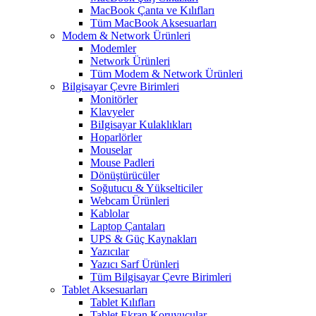
MacBook Çanta ve Kılıfları
Tüm MacBook Aksesuarları
Modem & Network Ürünleri
Modemler
Network Ürünleri
Tüm Modem & Network Ürünleri
Bilgisayar Çevre Birimleri
Monitörler
Klavyeler
BiIgisayar Kulaklıkları
Hoparlörler
Mouselar
Mouse Padleri
Dönüştürücüler
Soğutucu & Yükselticiler
Webcam Ürünleri
Kablolar
Laptop Çantaları
UPS & Güç Kaynakları
Yazıcılar
Yazıcı Sarf Ürünleri
Tüm Bilgisayar Çevre Birimleri
Tablet Aksesuarları
Tablet Kılıfları
Tablet Ekran Koruyucular