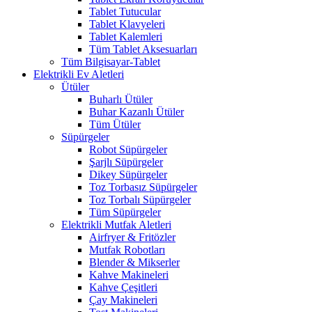
Tablet Tutucular
Tablet Klavyeleri
Tablet Kalemleri
Tüm Tablet Aksesuarları
Tüm Bilgisayar-Tablet
Elektrikli Ev Aletleri
Ütüler
Buharlı Ütüler
Buhar Kazanlı Ütüler
Tüm Ütüler
Süpürgeler
Robot Süpürgeler
Şarjlı Süpürgeler
Dikey Süpürgeler
Toz Torbasız Süpürgeler
Toz Torbalı Süpürgeler
Tüm Süpürgeler
Elektrikli Mutfak Aletleri
Airfryer & Fritözler
Mutfak Robotları
Blender & Mikserler
Kahve Makineleri
Kahve Çeşitleri
Çay Makineleri