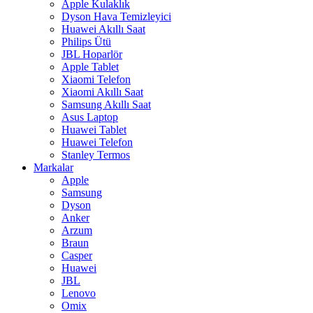
Apple Kulaklık
Dyson Hava Temizleyici
Huawei Akıllı Saat
Philips Ütü
JBL Hoparlör
Apple Tablet
Xiaomi Telefon
Xiaomi Akıllı Saat
Samsung Akıllı Saat
Asus Laptop
Huawei Tablet
Huawei Telefon
Stanley Termos
Markalar
Apple
Samsung
Dyson
Anker
Arzum
Braun
Casper
Huawei
JBL
Lenovo
Omix