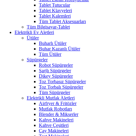
Tablet Tutucular
Tablet Klavyeleri
Tablet Kalemleri
Tüm Tablet Aksesuarları
Tüm Bilgisayar-Tablet
Elektrikli Ev Aletleri
Ütüler
Buharlı Ütüler
Buhar Kazanlı Ütüler
Tüm Ütüler
Süpürgeler
Robot Süpürgeler
Şarjlı Süpürgeler
Dikey Süpürgeler
Toz Torbasız Süpürgeler
Toz Torbalı Süpürgeler
Tüm Süpürgeler
Elektrikli Mutfak Aletleri
Airfryer & Fritözler
Mutfak Robotları
Blender & Mikserler
Kahve Makineleri
Kahve Çeşitleri
Çay Makineleri