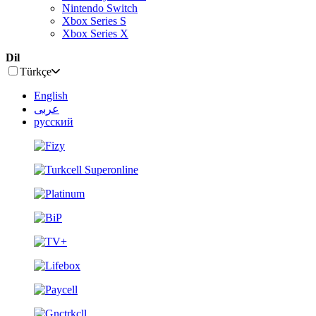
Nintendo Switch
Xbox Series S
Xbox Series X
Dil
Türkçe
English
عربى
русский