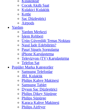
Kulaklıklar
Çocuk Akıllı Saat
Kulakiçi Kulaklık
Kettle
Saç Düzleştirici
Airpods
Yardım
Yardım Merkezi
İşlem Rehberi
Ürün Güvenliği Temas Noktası
Nasıl İade Edebilirim?
Pasaj Sipariş Sorgulama
iPhone Karşılaştırma
Televizyon (TV) Karşılaştırma
Telefon Sat
Popüler Marka Kategoriler
Samsung Telefonlar
JBL Kulaklık
Philips Kahve Makinesi
Samsung Tablet
Dyson Saç Düzleştirici
Philips Dikey Süpürge
Philips Süpürge
Karaca Kahve Makinesi
Philips Airfryer