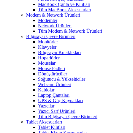
MacBook Çanta ve Kılıfları
Tüm MacBook Aksesuarları
Modem & Network Ürünleri
Modemler
Network Ürünleri
Tüm Modem & Network Ürünleri
Bilgisayar Çevre Birimleri
Monitörler
Klavyeler
BiIgisayar Kulaklıkları
Hoparlörler
Mouselar
Mouse Padleri
Dönüştürücüler
Soğutucu & Yükselticiler
Webcam Ürünleri
Kablolar
Laptop Çantaları
UPS & Güç Kaynakları
Yazıcılar
Yazıcı Sarf Ürünleri
Tüm Bilgisayar Çevre Birimleri
Tablet Aksesuarları
Tablet Kılıfları
Tablet Ekran Koruyucular