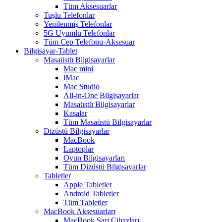
Tüm Aksesuarlar
Tuşlu Telefonlar
Yenilenmiş Telefonlar
5G Uyumlu Telefonlar
Tüm Cep Telefonu-Aksesuar
Bilgisayar-Tablet
Masaüstü Bilgisayarlar
Mac mini
iMac
Mac Studio
All-in-One Bilgisayarlar
Masaüstü Bilgisayarlar
Kasalar
Tüm Masaüstü Bilgisayarlar
Dizüstü Bilgisayarlar
MacBook
Laptoplar
Oyun Bilgisayarları
Tüm Dizüstü Bilgisayarlar
Tabletler
Apple Tabletler
Android Tabletler
Tüm Tabletler
MacBook Aksesuarları
MacBook Şarj Cihazları