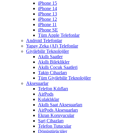
iPhone 15
iPhone 14
iPhone 13
iPhone 12
iPhone 11
iPhone SE
Tüm Apple Telefonlar
Android Telefonlar
Yapay Zeka (AI) Telefonlar
Giyilebilir Teknolojiler
Akıllı Saatler
Akıllı Bileklikler
Akıllı Çocuk Saatleri
Takip Cihazları
Tüm Giyilebilir Teknolojiler
Aksesuarlar
Telefon Kılıfları
AirPods
Kulaklıklar
Akıllı Saat Aksesuarları
AirPods Aksesuarları
Ekran Koruyucular
Şarj Cihazları
Telefon Tutucular
Dönüştürücüler