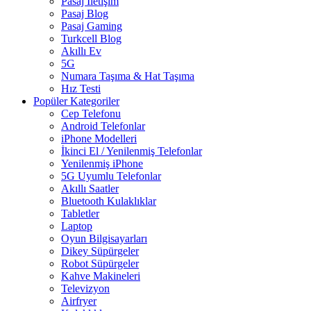
Pasaj İletişim
Pasaj Blog
Pasaj Gaming
Turkcell Blog
Akıllı Ev
5G
Numara Taşıma & Hat Taşıma
Hız Testi
Popüler Kategoriler
Cep Telefonu
Android Telefonlar
iPhone Modelleri
İkinci El / Yenilenmiş Telefonlar
Yenilenmiş iPhone
5G Uyumlu Telefonlar
Akıllı Saatler
Bluetooth Kulaklıklar
Tabletler
Laptop
Oyun Bilgisayarları
Dikey Süpürgeler
Robot Süpürgeler
Kahve Makineleri
Televizyon
Airfryer