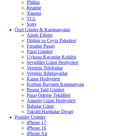
Philips
Realme
Xiaomi
TCL
Sony
Özel Günler & Kampanyalar
Apple Eğitim
Düğün ve Çeyiz Paketleri
Fırsatlar Pasajı
Pasaj Günleri
Uykusu Kaçanlar Kulübü
Sevgililer Günü Hediyeleri
Vergisiz Telefonlar
Vergisiz Bilgisayarlar
Karne Hediyeleri
Kurban Bayramı Kampanyası
Resmi Tatil Günleri
Pasaj Ödeme Teklifleri
Anneler Günü Hediyeleri
Babalar Günü
Taksitli Harikalar Diyarı
Popüler Ürünler
iPhone 17
iPhone 16
iPhone Air