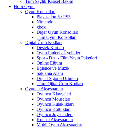
Tüm Sağlık-Kişisel Bakım
Hobi-Oyun
Oyun Konsolları
Playstation 5 / PS5
Nintendo
xbox
Diğer Oyun Konsolları
Tüm Oyun Konsolları
Dijital Ürün Kodları
Destek Kartları
Oyun Pinleri - Üyelikler
Spor - Dizi - Film Yayın Paketleri
Online Eğitim
Eğlence ve Müzik
Saklama Alanı
Dijital Sigorta Ürünleri
Tüm Dijital Ürün Kodları
Oyuncu Aksesuarları
Oyuncu Klavyeleri
Oyuncu Mouseları
Oyuncu Kulaklıkları
Oyuncu Koltukları
Oyuncu Joystickleri
Konsol Aksesuarları
Mobil Oyun Aksesuarları