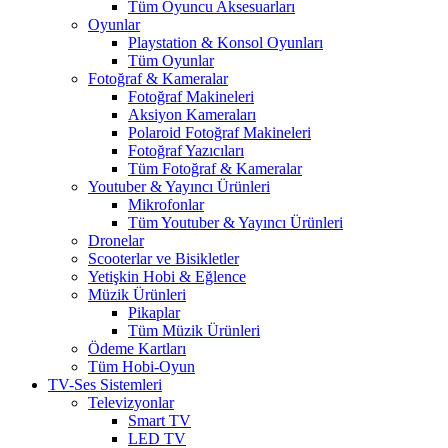
Tüm Oyuncu Aksesuarları
Oyunlar
Playstation & Konsol Oyunları
Tüm Oyunlar
Fotoğraf & Kameralar
Fotoğraf Makineleri
Aksiyon Kameraları
Polaroid Fotoğraf Makineleri
Fotoğraf Yazıcıları
Tüm Fotoğraf & Kameralar
Youtuber & Yayıncı Ürünleri
Mikrofonlar
Tüm Youtuber & Yayıncı Ürünleri
Dronelar
Scooterlar ve Bisikletler
Yetişkin Hobi & Eğlence
Müzik Ürünleri
Pikaplar
Tüm Müzik Ürünleri
Ödeme Kartları
Tüm Hobi-Oyun
TV-Ses Sistemleri
Televizyonlar
Smart TV
LED TV