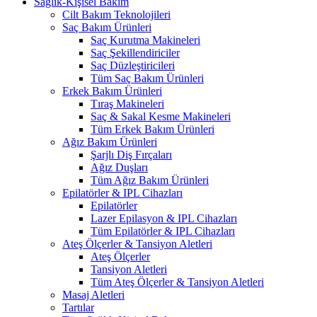
Sağlık-Kişisel Bakım
Cilt Bakım Teknolojileri
Saç Bakım Ürünleri
Saç Kurutma Makineleri
Saç Şekillendiriciler
Saç Düzleştiricileri
Tüm Saç Bakım Ürünleri
Erkek Bakım Ürünleri
Tıraş Makineleri
Saç & Sakal Kesme Makineleri
Tüm Erkek Bakım Ürünleri
Ağız Bakım Ürünleri
Şarjlı Diş Fırçaları
Ağız Duşları
Tüm Ağız Bakım Ürünleri
Epilatörler & IPL Cihazları
Epilatörler
Lazer Epilasyon & IPL Cihazları
Tüm Epilatörler & IPL Cihazları
Ateş Ölçerler & Tansiyon Aletleri
Ateş Ölçerler
Tansiyon Aletleri
Tüm Ateş Ölçerler & Tansiyon Aletleri
Masaj Aletleri
Tartılar