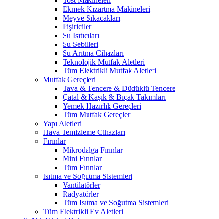
Tost Makineleri
Ekmek Kızartma Makineleri
Meyve Sıkacakları
Pişiriciler
Su Isıtıcıları
Su Sebilleri
Su Arıtma Cihazları
Teknolojik Mutfak Aletleri
Tüm Elektrikli Mutfak Aletleri
Mutfak Gereçleri
Tava & Tencere & Düdüklü Tencere
Çatal & Kaşık & Bıçak Takımları
Yemek Hazırlık Gereçleri
Tüm Mutfak Gereçleri
Yapı Aletleri
Hava Temizleme Cihazları
Fırınlar
Mikrodalga Fırınlar
Mini Fırınlar
Tüm Fırınlar
Isıtma ve Soğutma Sistemleri
Vantilatörler
Radyatörler
Tüm Isıtma ve Soğutma Sistemleri
Tüm Elektrikli Ev Aletleri