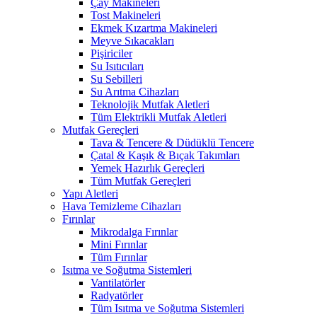
Çay Makineleri
Tost Makineleri
Ekmek Kızartma Makineleri
Meyve Sıkacakları
Pişiriciler
Su Isıtıcıları
Su Sebilleri
Su Arıtma Cihazları
Teknolojik Mutfak Aletleri
Tüm Elektrikli Mutfak Aletleri
Mutfak Gereçleri
Tava & Tencere & Düdüklü Tencere
Çatal & Kaşık & Bıçak Takımları
Yemek Hazırlık Gereçleri
Tüm Mutfak Gereçleri
Yapı Aletleri
Hava Temizleme Cihazları
Fırınlar
Mikrodalga Fırınlar
Mini Fırınlar
Tüm Fırınlar
Isıtma ve Soğutma Sistemleri
Vantilatörler
Radyatörler
Tüm Isıtma ve Soğutma Sistemleri