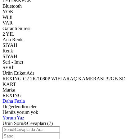
170 DERECE
Bluetooth
YOK
Wi-fi
VAR
Garanti Süresi
2 YIL
Ana Renk
SİYAH
Renk
SİYAH
Seri - Imeı
SERİ
Ürün Etiket Adı
REXING C2 2K/1080P WIFI ARAÇ KAMERASI 32GB SD
KART
Marka
REXING
Daha Fazla
Değerlendirmeler
Henüz yorum yok
Yorum Yaz
Ürün Soru&Cevapları
(7)