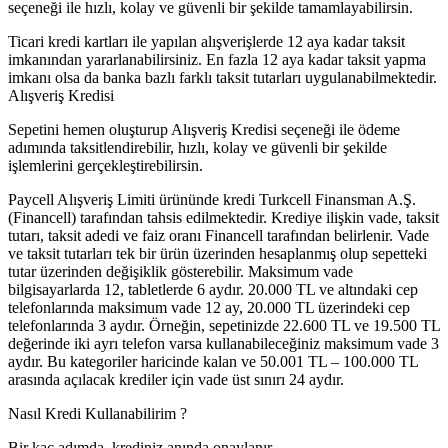
seçeneği ile hızlı, kolay ve güvenli bir şekilde tamamlayabilirsin.
Ticari kredi kartları ile yapılan alışverişlerde 12 aya kadar taksit
imkanından yararlanabilirsiniz. En fazla 12 aya kadar taksit yapma
imkanı olsa da banka bazlı farklı taksit tutarları uygulanabilmektedir.
Alışveriş Kredisi
Sepetini hemen oluşturup Alışveriş Kredisi seçeneği ile ödeme
adımında taksitlendirebilir, hızlı, kolay ve güvenli bir şekilde
işlemlerini gerçekleştirebilirsin.
Paycell Alışveriş Limiti ürününde kredi Turkcell Finansman A.Ş.
(Financell) tarafından tahsis edilmektedir. Krediye ilişkin vade, taksit
tutarı, taksit adedi ve faiz oranı Financell tarafından belirlenir. Vade
ve taksit tutarları tek bir ürün üzerinden hesaplanmış olup sepetteki
tutar üzerinden değişiklik gösterebilir. Maksimum vade
bilgisayarlarda 12, tabletlerde 6 aydır. 20.000 TL ve altındaki cep
telefonlarında maksimum vade 12 ay, 20.000 TL üzerindeki cep
telefonlarında 3 aydır. Örneğin, sepetinizde 22.600 TL ve 19.500 TL
değerinde iki ayrı telefon varsa kullanabileceğiniz maksimum vade 3
aydır. Bu kategoriler haricinde kalan ve 50.001 TL – 100.000 TL
arasında açılacak krediler için vade üst sınırı 24 aydır.
Nasıl Kredi Kullanabilirim ?
Bir kaç adımda, krediniz anında onaylanır.