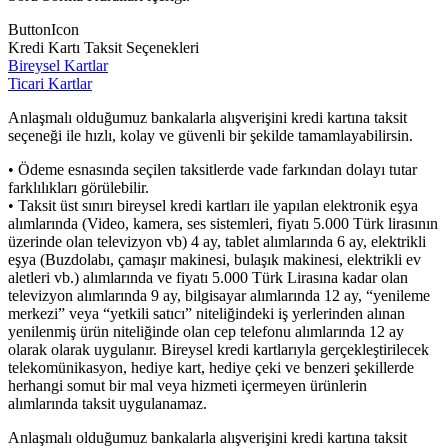
ButtonIcon
Kredi Kartı Taksit Seçenekleri
Bireysel Kartlar
Ticari Kartlar
Anlaşmalı olduğumuz bankalarla alışverişini kredi kartına taksit
seçeneği ile hızlı, kolay ve güvenli bir şekilde tamamlayabilirsin.
• Ödeme esnasında seçilen taksitlerde vade farkından dolayı tutar
farklılıkları görülebilir.
• Taksit üst sınırı bireysel kredi kartları ile yapılan elektronik eşya
alımlarında (Video, kamera, ses sistemleri, fiyatı 5.000 Türk lirasının
üzerinde olan televizyon vb) 4 ay, tablet alımlarında 6 ay, elektrikli
eşya (Buzdolabı, çamaşır makinesi, bulaşık makinesi, elektrikli ev
aletleri vb.) alımlarında ve fiyatı 5.000 Türk Lirasına kadar olan
televizyon alımlarında 9 ay, bilgisayar alımlarında 12 ay, “yenileme
merkezi” veya “yetkili satıcı” niteliğindeki iş yerlerinden alınan
yenilenmiş ürün niteliğinde olan cep telefonu alımlarında 12 ay
olarak olarak uygulanır. Bireysel kredi kartlarıyla gerçekleştirilecek
telekomünikasyon, hediye kart, hediye çeki ve benzeri şekillerde
herhangi somut bir mal veya hizmeti içermeyen ürünlerin
alımlarında taksit uygulanamaz.
Anlaşmalı olduğumuz bankalarla alışverişini kredi kartına taksit