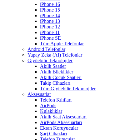
iPhone 16
iPhone 15
iPhone 14
iPhone 13
iPhone 12
iPhone 11
iPhone SE
Tüm Apple Telefonlar
Android Telefonlar
Yapay Zeka (AI) Telefonlar
Giyilebilir Teknolojiler
Akıllı Saatler
Akıllı Bileklikler
Akıllı Çocuk Saatleri
Takip Cihazları
Tüm Giyilebilir Teknolojiler
Aksesuarlar
Telefon Kılıfları
AirPods
Kulaklıklar
Akıllı Saat Aksesuarları
AirPods Aksesuarları
Ekran Koruyucular
Şarj Cihazları
Telefon Tutucular