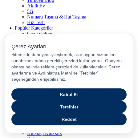
Turkcell Blog
Akıllı Ev
5G
Numara Taşıma & Hat Taşıma
Hız Testi
Popüler Kategoriler
Cep Telefonu
Android Telefonlar
iPhone Modelleri
İkinci El / Yenilenmiş Telefonlar
Yenilenmiş iPhone
5G Uyumlu Telefonlar
Akıllı Saatler
Bluetooth Kulaklıklar
Tabletler
Laptop
Oyun Bilgisayarları
Dikey Süpürgeler
Robot Süpürgeler
Kahve Makineleri
Televizyon
Airfryer
Kulaklıklar
Çocuk Akıllı Saat
Kulakiçi Kulaklık