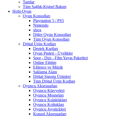
Tartılar
Tüm Sağlık-Kişisel Bakım
Hobi-Oyun
Oyun Konsolları
Playstation 5 / PS5
Nintendo
xbox
Diğer Oyun Konsolları
Tüm Oyun Konsolları
Dijital Ürün Kodları
Destek Kartları
Oyun Pinleri - Üyelikler
Spor - Dizi - Film Yayın Paketleri
Online Eğitim
Eğlence ve Müzik
Saklama Alanı
Dijital Sigorta Ürünleri
Tüm Dijital Ürün Kodları
Oyuncu Aksesuarları
Oyuncu Klavyeleri
Oyuncu Mouseları
Oyuncu Kulaklıkları
Oyuncu Koltukları
Oyuncu Joystickleri
Konsol Aksesuarları