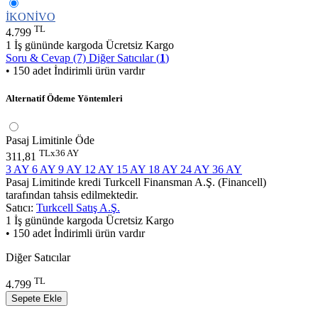
İKONİVO
TL
4.799
1 İş gününde kargoda
Ücretsiz Kargo
Soru & Cevap (7)
Diğer Satıcılar (
1
)
• 150 adet İndirimli ürün vardır
Alternatif Ödeme Yöntemleri
Pasaj Limitinle Öde
TLx36 AY
311,81
3 AY
6 AY
9 AY
12 AY
15 AY
18 AY
24 AY
36 AY
Pasaj Limitinde kredi Turkcell Finansman A.Ş. (Financell)
tarafından tahsis edilmektedir.
Satıcı:
Turkcell Satış A.Ş.
1 İş gününde kargoda
Ücretsiz Kargo
• 150 adet İndirimli ürün vardır
Diğer Satıcılar
TL
4.799
Sepete Ekle