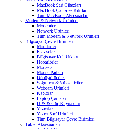
MacBook Şarj Cihazları
MacBook Çanta ve Kılıfları
Tüm MacBook Aksesuarları
Modem & Network Ürünleri
Modemler
Network Ürünleri
Tüm Modem & Network Ürünleri
Bilgisayar Çevre Birimleri
Monitörler
Klavyeler
BiIgisayar Kulaklıkları
Hoparlörler
Mouselar
Mouse Padleri
Dönüştürücüler
Soğutucu & Yükselticiler
Webcam Ürünleri
Kablolar
Laptop Çantaları
UPS & Güç Kaynakları
Yazıcılar
Yazıcı Sarf Ürünleri
Tüm Bilgisayar Çevre Birimleri
Tablet Aksesuarları