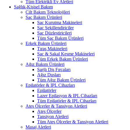
Tüm Elektrikli Ev Aletleri
Sağlık-Kişisel Bakım
Cilt Bakım Teknolojileri
Saç Bakım Ürünleri
Saç Kurutma Makineleri
Saç Şekillendiriciler
Saç Düzleştiricileri
Tüm Saç Bakım Ürünleri
Erkek Bakım Ürünleri
Tıraş Makineleri
Saç & Sakal Kesme Makineleri
Tüm Erkek Bakım Ürünleri
Ağız Bakım Ürünleri
Şarjlı Diş Fırçaları
Ağız Duşları
Tüm Ağız Bakım Ürünleri
Epilatörler & IPL Cihazları
Epilatörler
Lazer Epilasyon & IPL Cihazları
Tüm Epilatörler & IPL Cihazları
Ateş Ölçerler & Tansiyon Aletleri
Ateş Ölçerler
Tansiyon Aletleri
Tüm Ateş Ölçerler & Tansiyon Aletleri
Masaj Aletleri