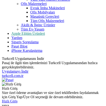
Ofis Malzemeleri
Evrak İmha Makineleri
Ofis Mobilyaları
Masaüstü Gereçleri
Tüm Ofis Malzemeleri
Akıllı & İlginç Ürünler
Tüm Ev-Yaşam
Apple Eğitim Ürünleri
Yardım
Sipariş Sorgulama
Pasaj Blog
iPhone Karşılaştırma
Turkcell Uygulamasını İndir
Pasaj ile ilgili tüm işlemlerinizi Turkcell Uygulamasından hızlıca
gerçekleştirebilirsiniz.
Uygulamayı İndir
turkcell.com.tr
Hızlı Giriş
Size özel ödeme avantajları ve size özel tekliflerden faydalanmak
için Giriş Yap/Üye Ol seçeneği ile devam edebilirsiniz.
Hızlı Giriş
veya