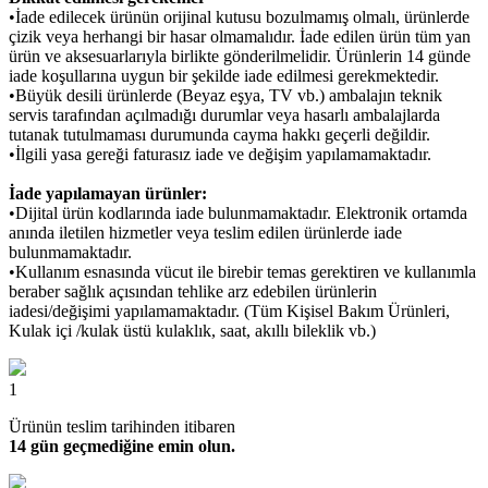
•İade edilecek ürünün orijinal kutusu bozulmamış olmalı, ürünlerde
çizik veya herhangi bir hasar olmamalıdır. İade edilen ürün tüm yan
ürün ve aksesuarlarıyla birlikte gönderilmelidir. Ürünlerin 14 günde
iade koşullarına uygun bir şekilde iade edilmesi gerekmektedir.
•Büyük desili ürünlerde (Beyaz eşya, TV vb.) ambalajın teknik
servis tarafından açılmadığı durumlar veya hasarlı ambalajlarda
tutanak tutulmaması durumunda cayma hakkı geçerli değildir.
•İlgili yasa gereği faturasız iade ve değişim yapılamamaktadır.
İade yapılamayan ürünler:
•Dijital ürün kodlarında iade bulunmamaktadır. Elektronik ortamda
anında iletilen hizmetler veya teslim edilen ürünlerde iade
bulunmamaktadır.
•Kullanım esnasında vücut ile birebir temas gerektiren ve kullanımla
beraber sağlık açısından tehlike arz edebilen ürünlerin
iadesi/değişimi yapılamamaktadır. (Tüm Kişisel Bakım Ürünleri,
Kulak içi /kulak üstü kulaklık, saat, akıllı bileklik vb.)
1
Ürünün teslim tarihinden itibaren
14 gün geçmediğine emin olun.