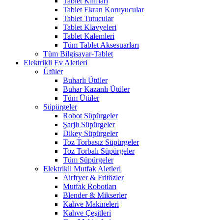
Tablet Kılıfları
Tablet Ekran Koruyucular
Tablet Tutucular
Tablet Klavyeleri
Tablet Kalemleri
Tüm Tablet Aksesuarları
Tüm Bilgisayar-Tablet
Elektrikli Ev Aletleri
Ütüler
Buharlı Ütüler
Buhar Kazanlı Ütüler
Tüm Ütüler
Süpürgeler
Robot Süpürgeler
Şarjlı Süpürgeler
Dikey Süpürgeler
Toz Torbasız Süpürgeler
Toz Torbalı Süpürgeler
Tüm Süpürgeler
Elektrikli Mutfak Aletleri
Airfryer & Fritözler
Mutfak Robotları
Blender & Mikserler
Kahve Makineleri
Kahve Çeşitleri