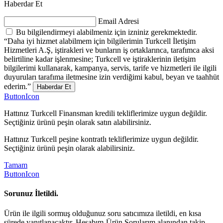
Haberdar Et
Email Adresi
Bu bilgilendirmeyi alabilmeniz için izniniz gerekmektedir.
“Daha iyi hizmet alabilmem için bilgilerimin Turkcell İletişim
Hizmetleri A.Ş, iştirakleri ve bunların iş ortaklarınca, tarafımca aksi
belirtiline kadar işlenmesine; Turkcell ve iştiraklerinin iletişim
bilgilerimi kullanarak, kampanya, servis, tarife ve hizmetleri ile ilgili
duyuruları tarafıma iletmesine izin verdiğimi kabul, beyan ve taahhüt
ederim.”
Haberdar Et
ButtonIcon
Hattınız Turkcell Finansman kredili tekliflerimize uygun değildir.
Seçtiğiniz ürünü peşin olarak satın alabilirsiniz.
Hattınız Turkcell peşine kontratlı tekliflerimize uygun değildir.
Seçtiğiniz ürünü peşin olarak alabilirsiniz.
Tamam
ButtonIcon
Sorunuz İletildi.
Ürün ile ilgili sormuş olduğunuz soru satıcımıza iletildi, en kısa
sürede yanıtlanacaktır. Hesabım-Ürün Sorularım alanından takip