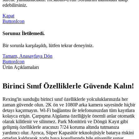
edebilirsiniz.
Kapat
ButtonIcon
Sorunuz İletilemedi.
Bir sorunla karşılaşıldı, lütfen tekrar deneyiniz.
Tamam, Anasayfaya Dön
ButtonIcon
Ürün Açıklamaları
Birinci Sınıf Özelliklerle Güvende Kalın!
Rexing'in sunduğu birinci sınıf özelliklerle yolculuklarınızda her
zaman güvende olun. 2K ön ve 1080P arka kamera sayesinde hiçbir
detayı kaçırmayın. Wi-Fi bağlantısı ile telefonunuzdan tüm kayıtlara
kolayca erişin. Çarpışma Algılama özelliğiyle önemli anlar otomatik
olarak kilitlenir ve silinmez. Park Monitörü ve Döngü Kayıt gibi
gelişmiş özelliklerle aracınızı 7/24 koruma altında tutmanıza
yardımcı olur. Ayrıca, Süper Kapasitör teknolojisiyle batarya riskini
ortadan kaldırarak zorlu hava koşullarında bile güvenilir sunar.