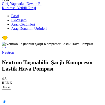
Giriş Yapmadan Devam Et
Kurumsal Yetkili Girişi
Pasaj
Ev-Yaşam
Araç Çözümleri
Araç Donanım Ürünleri
"
"
Neutron
Neutron Taşınabilir Şarjlı Kompresör
Lastik Hava Pompası
4,8
RENK