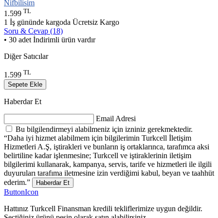
Nifbilisim
TL
1.599
1 İş gününde kargoda
Ücretsiz Kargo
Soru & Cevap (18)
• 30 adet İndirimli ürün vardır
Diğer Satıcılar
TL
1.599
Sepete Ekle
Haberdar Et
Email Adresi
Bu bilgilendirmeyi alabilmeniz için izniniz gerekmektedir.
“Daha iyi hizmet alabilmem için bilgilerimin Turkcell İletişim
Hizmetleri A.Ş, iştirakleri ve bunların iş ortaklarınca, tarafımca aksi
belirtiline kadar işlenmesine; Turkcell ve iştiraklerinin iletişim
bilgilerimi kullanarak, kampanya, servis, tarife ve hizmetleri ile ilgili
duyuruları tarafıma iletmesine izin verdiğimi kabul, beyan ve taahhüt
ederim.”
Haberdar Et
ButtonIcon
Hattınız Turkcell Finansman kredili tekliflerimize uygun değildir.
Seçtiğiniz ürünü peşin olarak satın alabilirsiniz.