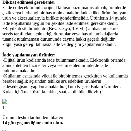
Dikkat edilmesi gerekenler
•İade edilecek ürünün orijinal kutusu bozulmamış olmalı, ürünlerde
çizik veya herhangi bir hasar olmamalıdır. İade edilen ürün tüm yan
ürün ve aksesuarlarıyla birlikte gönderilmelidir. Ürünlerin 14 günde
iade koşullarına uygun bir şekilde iade edilmesi gerekmektedir.
•Büyük desili ürünlerde (Beyaz eşya, TV vb.) ambalajın teknik
servis tarafından açılmadığı durumlar veya hasarlı ambalajlarda
tutanak tutulmaması durumunda cayma hakkı geçerli değildir.
•İlgili yasa gereği faturasız iade ve değişim yapılamamaktadır.
İade yapılamayan ürünler:
•Dijital ürün kodlarında iade bulunmamaktadır. Elektronik ortamda
anında iletilen hizmetler veya teslim edilen ürünlerde iade
bulunmamaktadır.
•Kullanım esnasında vücut ile birebir temas gerektiren ve kullanımla
beraber sağlık açısından tehlike arz edebilen ürünlerin
iadesi/değişimi yapılamamaktadır. (Tüm Kişisel Bakım Ürünleri,
Kulak içi /kulak üstü kulaklık, saat, akıllı bileklik vb.)
1
Ürünün teslim tarihinden itibaren
14 gün geçmediğine emin olun.