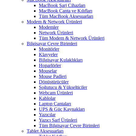
MacBook Şarj Cihazları
MacBook Çanta ve Kılıfları
Tüm MacBook Aksesuarları
Modem & Network Ürünleri
Modemler
Network Ürünleri
Tüm Modem & Network Ürünleri
Bilgisayar Çevre Birimleri
Monitörler
Klavyeler
BiIgisayar Kulaklıkları
Hoparlörler
Mouselar
Mouse Padleri
Dönüştürücüler
Soğutucu & Yükselticiler
Webcam Ürünleri
Kablolar
Laptop Çantaları
UPS & Güç Kaynakları
Yazıcılar
Yazıcı Sarf Ürünleri
Tüm Bilgisayar Çevre Birimleri
Tablet Aksesuarları