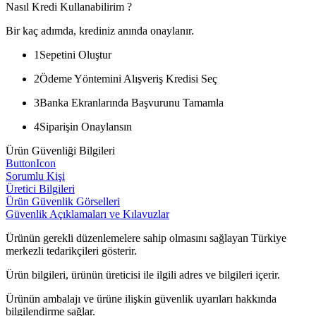
Nasıl Kredi Kullanabilirim ?
Bir kaç adımda, krediniz anında onaylanır.
1
Sepetini Oluştur
2
Ödeme Yöntemini Alışveriş Kredisi Seç
3
Banka Ekranlarında Başvurunu Tamamla
4
Siparişin Onaylansın
Ürün Güvenliği Bilgileri
ButtonIcon
Sorumlu Kişi
Üretici Bilgileri
Ürün Güvenlik Görselleri
Güvenlik Açıklamaları ve Kılavuzlar
Ürünün gerekli düzenlemelere sahip olmasını sağlayan Türkiye
merkezli tedarikçileri gösterir.
Ürün bilgileri, ürünün üreticisi ile ilgili adres ve bilgileri içerir.
Ürünün ambalajı ve ürüne ilişkin güvenlik uyarıları hakkında
bilgilendirme sağlar.