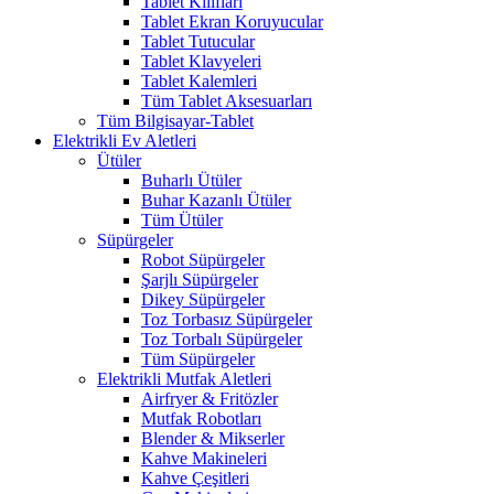
Tablet Kılıfları
Tablet Ekran Koruyucular
Tablet Tutucular
Tablet Klavyeleri
Tablet Kalemleri
Tüm Tablet Aksesuarları
Tüm Bilgisayar-Tablet
Elektrikli Ev Aletleri
Ütüler
Buharlı Ütüler
Buhar Kazanlı Ütüler
Tüm Ütüler
Süpürgeler
Robot Süpürgeler
Şarjlı Süpürgeler
Dikey Süpürgeler
Toz Torbasız Süpürgeler
Toz Torbalı Süpürgeler
Tüm Süpürgeler
Elektrikli Mutfak Aletleri
Airfryer & Fritözler
Mutfak Robotları
Blender & Mikserler
Kahve Makineleri
Kahve Çeşitleri