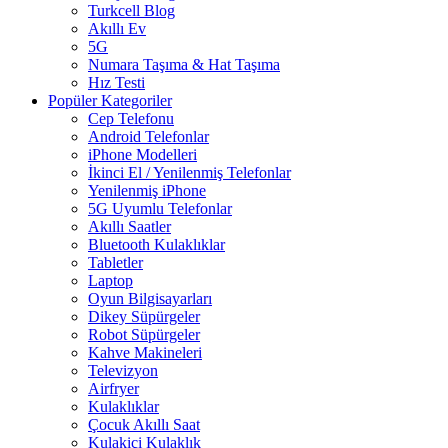
Turkcell Blog
Akıllı Ev
5G
Numara Taşıma & Hat Taşıma
Hız Testi
Popüler Kategoriler
Cep Telefonu
Android Telefonlar
iPhone Modelleri
İkinci El / Yenilenmiş Telefonlar
Yenilenmiş iPhone
5G Uyumlu Telefonlar
Akıllı Saatler
Bluetooth Kulaklıklar
Tabletler
Laptop
Oyun Bilgisayarları
Dikey Süpürgeler
Robot Süpürgeler
Kahve Makineleri
Televizyon
Airfryer
Kulaklıklar
Çocuk Akıllı Saat
Kulakiçi Kulaklık