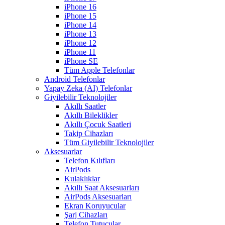
iPhone 16
iPhone 15
iPhone 14
iPhone 13
iPhone 12
iPhone 11
iPhone SE
Tüm Apple Telefonlar
Android Telefonlar
Yapay Zeka (AI) Telefonlar
Giyilebilir Teknolojiler
Akıllı Saatler
Akıllı Bileklikler
Akıllı Çocuk Saatleri
Takip Cihazları
Tüm Giyilebilir Teknolojiler
Aksesuarlar
Telefon Kılıfları
AirPods
Kulaklıklar
Akıllı Saat Aksesuarları
AirPods Aksesuarları
Ekran Koruyucular
Şarj Cihazları
Telefon Tutucular