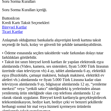
Soru Sorma Kuralları
Soru Sorma Kuralları içeriği.
ButtonIcon
Kredi Kartı Taksit Seçenekleri
Bireysel Kartlar
Ticari Kartlar
Anlaşmalı olduğumuz bankalarla alışverişini kredi kartına taksit
seçeneği ile hızlı, kolay ve güvenli bir şekilde tamamlayabilirsin.
• Ödeme esnasında seçilen taksitlerde vade farkından dolayı tutar
farklılıkları görülebilir.
• Taksit üst sınırı bireysel kredi kartları ile yapılan elektronik eşya
alımlarında (Video, kamera, ses sistemleri, fiyatı 5.000 Türk lirasının
üzerinde olan televizyon vb) 4 ay, tablet alımlarında 6 ay, elektrikli
eşya (Buzdolabı, çamaşır makinesi, bulaşık makinesi, elektrikli ev
aletleri vb.) alımlarında ve fiyatı 5.000 Türk Lirasına kadar olan
televizyon alımlarında 9 ay, bilgisayar alımlarında 12 ay, “yenileme
merkezi” veya “yetkili satıcı” niteliğindeki iş yerlerinden alınan
yenilenmiş ürün niteliğinde olan cep telefonu alımlarında 12 ay
olarak olarak uygulanır. Bireysel kredi kartlarıyla gerçekleştirilecek
telekomünikasyon, hediye kart, hediye çeki ve benzeri şekillerde
herhangi somut bir mal veya hizmeti içermeyen ürünlerin
alımlarında taksit uygulanamaz.