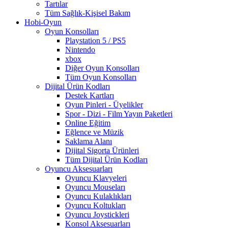
Tartılar
Tüm Sağlık-Kişisel Bakım
Hobi-Oyun
Oyun Konsolları
Playstation 5 / PS5
Nintendo
xbox
Diğer Oyun Konsolları
Tüm Oyun Konsolları
Dijital Ürün Kodları
Destek Kartları
Oyun Pinleri - Üyelikler
Spor - Dizi - Film Yayın Paketleri
Online Eğitim
Eğlence ve Müzik
Saklama Alanı
Dijital Sigorta Ürünleri
Tüm Dijital Ürün Kodları
Oyuncu Aksesuarları
Oyuncu Klavyeleri
Oyuncu Mouseları
Oyuncu Kulaklıkları
Oyuncu Koltukları
Oyuncu Joystickleri
Konsol Aksesuarları