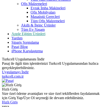
Ofis Malzemeleri
Evrak İmha Makineleri
Ofis Mobilyaları
Masaüstü Gereçleri
Tüm Ofis Malzemeleri
Akıllı & İlginç Ürünler
Tüm Ev-Yaşam
Apple Eğitim Ürünleri
Yardım
Sipariş Sorgulama
Pasaj Blog
iPhone Karşılaştırma
Turkcell Uygulamasını İndir
Pasaj ile ilgili tüm işlemlerinizi Turkcell Uygulamasından hızlıca
gerçekleştirebilirsiniz.
Uygulamayı İndir
turkcell.com.tr
Hızlı Giriş
Size özel ödeme avantajları ve size özel tekliflerden faydalanmak
için Giriş Yap/Üye Ol seçeneği ile devam edebilirsiniz.
Hızlı Giriş
veya