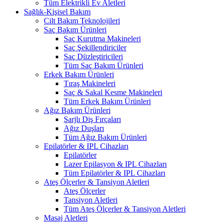
Tüm Elektrikli Ev Aletleri
Sağlık-Kişisel Bakım
Cilt Bakım Teknolojileri
Saç Bakım Ürünleri
Saç Kurutma Makineleri
Saç Şekillendiriciler
Saç Düzleştiricileri
Tüm Saç Bakım Ürünleri
Erkek Bakım Ürünleri
Tıraş Makineleri
Saç & Sakal Kesme Makineleri
Tüm Erkek Bakım Ürünleri
Ağız Bakım Ürünleri
Şarjlı Diş Fırçaları
Ağız Duşları
Tüm Ağız Bakım Ürünleri
Epilatörler & IPL Cihazları
Epilatörler
Lazer Epilasyon & IPL Cihazları
Tüm Epilatörler & IPL Cihazları
Ateş Ölçerler & Tansiyon Aletleri
Ateş Ölçerler
Tansiyon Aletleri
Tüm Ateş Ölçerler & Tansiyon Aletleri
Masaj Aletleri