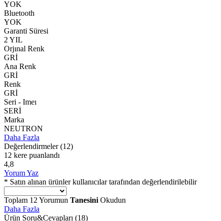
YOK
Bluetooth
YOK
Garanti Süresi
2 YIL
Orjınal Renk
GRİ
Ana Renk
GRİ
Renk
GRİ
Seri - Imeı
SERİ
Marka
NEUTRON
Daha Fazla
Değerlendirmeler
(12)
12 kere puanlandı
4,8
Yorum Yaz
* Satın alınan ürünler kullanıcılar tarafından değerlendirilebilir
Toplam
12
Yorumun
Tanesini
Okudun
Daha Fazla
Ürün Soru&Cevapları
(18)