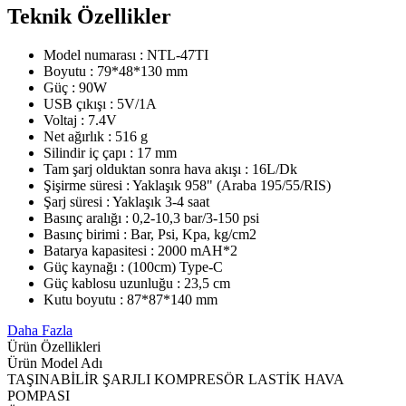
Teknik Özellikler
Model numarası : NTL-47TI
Boyutu : 79*48*130 mm
Güç : 90W
USB çıkışı : 5V/1A
Voltaj : 7.4V
Net ağırlık : 516 g
Silindir iç çapı : 17 mm
Tam şarj olduktan sonra hava akışı : 16L/Dk
Şişirme süresi : Yaklaşık 958" (Araba 195/55/RIS)
Şarj süresi : Yaklaşık 3-4 saat
Basınç aralığı : 0,2-10,3 bar/3-150 psi
Basınç birimi : Bar, Psi, Kpa, kg/cm2
Batarya kapasitesi : 2000 mAH*2
Güç kaynağı : (100cm) Type-C
Güç kablosu uzunluğu : 23,5 cm
Kutu boyutu : 87*87*140 mm
Daha Fazla
Ürün Özellikleri
Ürün Model Adı
TAŞINABİLİR ŞARJLI KOMPRESÖR LASTİK HAVA
POMPASI