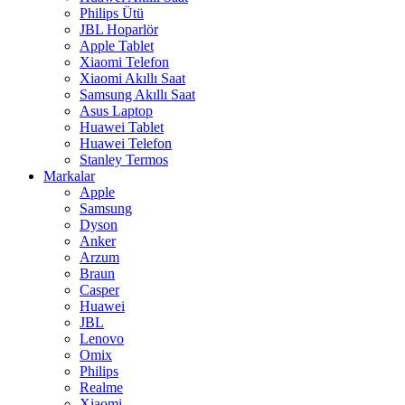
Philips Ütü
JBL Hoparlör
Apple Tablet
Xiaomi Telefon
Xiaomi Akıllı Saat
Samsung Akıllı Saat
Asus Laptop
Huawei Tablet
Huawei Telefon
Stanley Termos
Markalar
Apple
Samsung
Dyson
Anker
Arzum
Braun
Casper
Huawei
JBL
Lenovo
Omix
Philips
Realme
Xiaomi