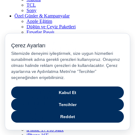
TCL
Sony
Özel Günler & Kampanyalar
Apple Eğitim
Düğün ve Çeyiz Paketleri
Fırsatlar Pasajı
Pasaj Günleri
Uykusu Kaçanlar Kulübü
Sevgililer Günü Hediyeleri
Vergisiz Telefonlar
Vergisiz Bilgisayarlar
Karne Hediyeleri
Kurban Bayramı Kampanyası
Resmi Tatil Günleri
Pasaj Ödeme Teklifleri
Anneler Günü Hediyeleri
Babalar Günü
Taksitli Harikalar Diyarı
Popüler Ürünler
iPhone 17
iPhone 16
iPhone Air
iPhone 16 Pro Max
iPhone 17 Pro Max