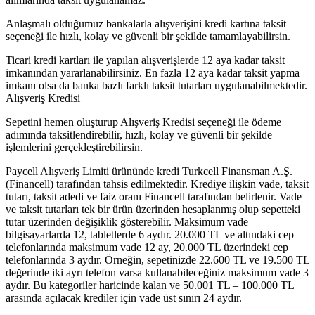
Anlaşmalı olduğumuz bankalarla alışverişini kredi kartına taksit
seçeneği ile hızlı, kolay ve güvenli bir şekilde tamamlayabilirsin.
Ticari kredi kartları ile yapılan alışverişlerde 12 aya kadar taksit
imkanından yararlanabilirsiniz. En fazla 12 aya kadar taksit yapma
imkanı olsa da banka bazlı farklı taksit tutarları uygulanabilmektedir.
Alışveriş Kredisi
Sepetini hemen oluşturup Alışveriş Kredisi seçeneği ile ödeme
adımında taksitlendirebilir, hızlı, kolay ve güvenli bir şekilde
işlemlerini gerçekleştirebilirsin.
Paycell Alışveriş Limiti ürününde kredi Turkcell Finansman A.Ş.
(Financell) tarafından tahsis edilmektedir. Krediye ilişkin vade, taksit
tutarı, taksit adedi ve faiz oranı Financell tarafından belirlenir. Vade
ve taksit tutarları tek bir ürün üzerinden hesaplanmış olup sepetteki
tutar üzerinden değişiklik gösterebilir. Maksimum vade
bilgisayarlarda 12, tabletlerde 6 aydır. 20.000 TL ve altındaki cep
telefonlarında maksimum vade 12 ay, 20.000 TL üzerindeki cep
telefonlarında 3 aydır. Örneğin, sepetinizde 22.600 TL ve 19.500 TL
değerinde iki ayrı telefon varsa kullanabileceğiniz maksimum vade 3
aydır. Bu kategoriler haricinde kalan ve 50.001 TL – 100.000 TL
arasında açılacak krediler için vade üst sınırı 24 aydır.