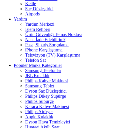
Kettle
Saç Düzleştirici
Airpods
Yardım
Yardım Merkezi
İşlem Rehberi
Ürün Güvenliği Temas Noktası
Nasıl İade Edebilirim?
Pasaj Sipariş Sorgulama
iPhone Karşılaştırma
Televizyon (TV) Karşılaştırma
Telefon Sat
Popüler Marka Kategoriler
Samsung Telefonlar
JBL Kulaklık
Philips Kahve Makinesi
Samsung Tablet
Dyson Saç Düzleştirici
Philips Dikey Süpürge
Philips Süpürge
Karaca Kahve Makinesi
Philips Airfryer
Apple Kulaklık
Dyson Hava Temizleyici
Huawei Akıllı Saat