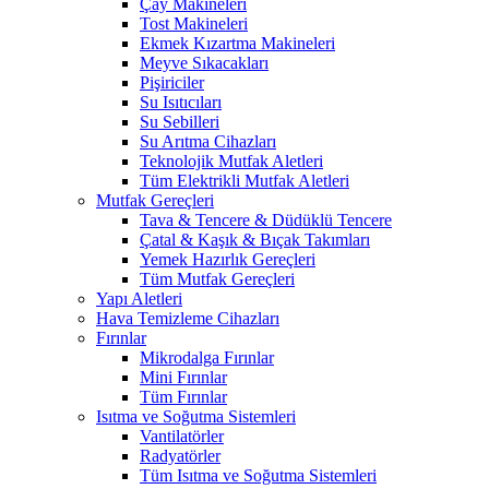
Çay Makineleri
Tost Makineleri
Ekmek Kızartma Makineleri
Meyve Sıkacakları
Pişiriciler
Su Isıtıcıları
Su Sebilleri
Su Arıtma Cihazları
Teknolojik Mutfak Aletleri
Tüm Elektrikli Mutfak Aletleri
Mutfak Gereçleri
Tava & Tencere & Düdüklü Tencere
Çatal & Kaşık & Bıçak Takımları
Yemek Hazırlık Gereçleri
Tüm Mutfak Gereçleri
Yapı Aletleri
Hava Temizleme Cihazları
Fırınlar
Mikrodalga Fırınlar
Mini Fırınlar
Tüm Fırınlar
Isıtma ve Soğutma Sistemleri
Vantilatörler
Radyatörler
Tüm Isıtma ve Soğutma Sistemleri