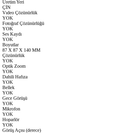
Üretim Yeri
ÇİN
Vıdeo Çözünürlük
YOK
Fotoğraf Çözünürlüğü
YOK
Ses Kaydı
YOK
Boyutlar
87 X 87 X 140 MM
Çözünürlük
YOK
Optik Zoom
YOK
Dahili Hafıza
YOK
Bellek
YOK
Gece Görüşü
YOK
Mikrofon
YOK
Hoparlör
YOK
Görüş Açısı (derece)