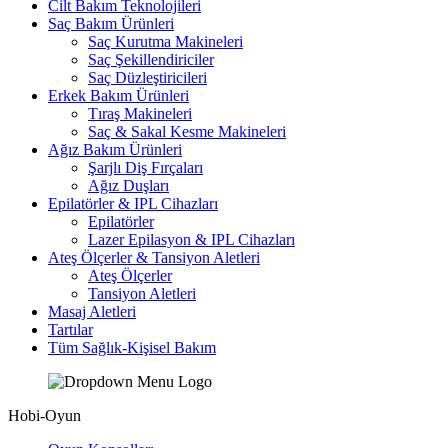
Cilt Bakım Teknolojileri
Saç Bakım Ürünleri
Saç Kurutma Makineleri
Saç Şekillendiriciler
Saç Düzleştiricileri
Erkek Bakım Ürünleri
Tıraş Makineleri
Saç & Sakal Kesme Makineleri
Ağız Bakım Ürünleri
Şarjlı Diş Fırçaları
Ağız Duşları
Epilatörler & IPL Cihazları
Epilatörler
Lazer Epilasyon & IPL Cihazları
Ateş Ölçerler & Tansiyon Aletleri
Ateş Ölçerler
Tansiyon Aletleri
Masaj Aletleri
Tartılar
Tüm Sağlık-Kişisel Bakım
Hobi-Oyun