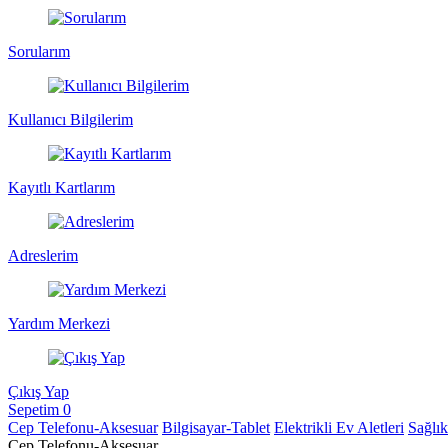
Sorularım
Kullanıcı Bilgilerim
Kayıtlı Kartlarım
Adreslerim
Yardım Merkezi
Çıkış Yap
Sepetim
0
Cep Telefonu-Aksesuar
Bilgisayar-Tablet
Elektrikli Ev Aletleri
Sağlı
Cep Telefonu-Aksesuar