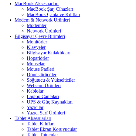
MacBook Aksesuarları
MacBook Şarj Cihazları
MacBook Çanta ve Kılıfları
Modem & Network Ürünleri
Modemler
Network Ürünleri
Bilgisayar Çevre Birimleri
Monitörler
Klavyeler
BiIgisayar Kulaklıkları
Hoparlörler
Mouselar
Mouse Padleri
Dönüştürücüler
Soğutucu & Yükselticiler
Webcam Ürünleri
Kablolar
Laptop Çantaları
UPS & Güç Kaynakları
Yazıcılar
Yazıcı Sarf Ürünleri
Tablet Aksesuarları
Tablet Kılıfları
Tablet Ekran Koruyucular
Tablet Tutucular