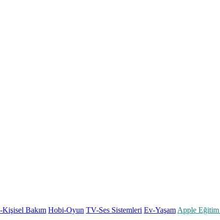
k-Kişisel Bakım
Hobi-Oyun
TV-Ses Sistemleri
Ev-Yaşam
Apple Eğitim