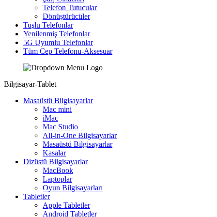
Telefon Tutucular
Dönüştürücüler
Tuşlu Telefonlar
Yenilenmiş Telefonlar
5G Uyumlu Telefonlar
Tüm Cep Telefonu-Aksesuar
Bilgisayar-Tablet
Masaüstü Bilgisayarlar
Mac mini
iMac
Mac Studio
All-in-One Bilgisayarlar
Masaüstü Bilgisayarlar
Kasalar
Dizüstü Bilgisayarlar
MacBook
Laptoplar
Oyun Bilgisayarları
Tabletler
Apple Tabletler
Android Tabletler