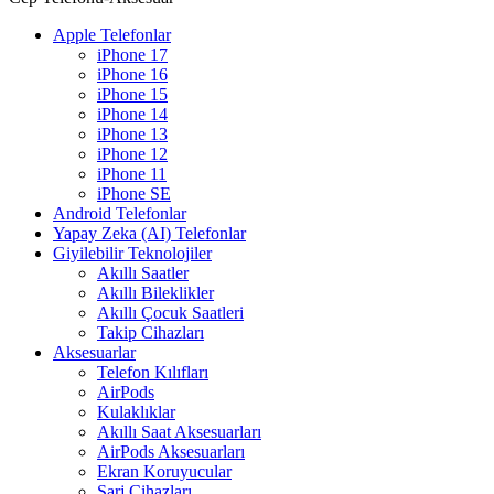
Apple Telefonlar
iPhone 17
iPhone 16
iPhone 15
iPhone 14
iPhone 13
iPhone 12
iPhone 11
iPhone SE
Android Telefonlar
Yapay Zeka (AI) Telefonlar
Giyilebilir Teknolojiler
Akıllı Saatler
Akıllı Bileklikler
Akıllı Çocuk Saatleri
Takip Cihazları
Aksesuarlar
Telefon Kılıfları
AirPods
Kulaklıklar
Akıllı Saat Aksesuarları
AirPods Aksesuarları
Ekran Koruyucular
Şarj Cihazları