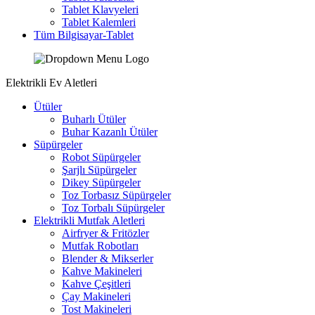
Tablet Klavyeleri
Tablet Kalemleri
Tüm Bilgisayar-Tablet
Elektrikli Ev Aletleri
Ütüler
Buharlı Ütüler
Buhar Kazanlı Ütüler
Süpürgeler
Robot Süpürgeler
Şarjlı Süpürgeler
Dikey Süpürgeler
Toz Torbasız Süpürgeler
Toz Torbalı Süpürgeler
Elektrikli Mutfak Aletleri
Airfryer & Fritözler
Mutfak Robotları
Blender & Mikserler
Kahve Makineleri
Kahve Çeşitleri
Çay Makineleri
Tost Makineleri