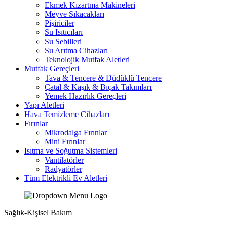
Ekmek Kızartma Makineleri
Meyve Sıkacakları
Pişiriciler
Su Isıtıcıları
Su Sebilleri
Su Arıtma Cihazları
Teknolojik Mutfak Aletleri
Mutfak Gereçleri
Tava & Tencere & Düdüklü Tencere
Çatal & Kaşık & Bıçak Takımları
Yemek Hazırlık Gereçleri
Yapı Aletleri
Hava Temizleme Cihazları
Fırınlar
Mikrodalga Fırınlar
Mini Fırınlar
Isıtma ve Soğutma Sistemleri
Vantilatörler
Radyatörler
Tüm Elektrikli Ev Aletleri
Sağlık-Kişisel Bakım