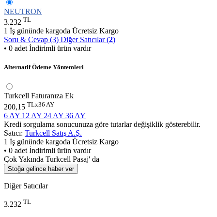
NEUTRON
TL
3.232
1 İş gününde kargoda
Ücretsiz Kargo
Soru & Cevap (3)
Diğer Satıcılar (
2
)
• 0 adet İndirimli ürün vardır
Alternatif Ödeme Yöntemleri
Turkcell Faturanıza Ek
TLx36 AY
200,15
6 AY
12 AY
24 AY
36 AY
Kredi sorgulama sonucunuza göre tutarlar değişiklik gösterebilir.
Satıcı:
Turkcell Satış A.Ş.
1 İş gününde kargoda
Ücretsiz Kargo
• 0 adet İndirimli ürün vardır
Çok Yakında Turkcell Pasaj' da
Stoğa gelince haber ver
Diğer Satıcılar
TL
3.232