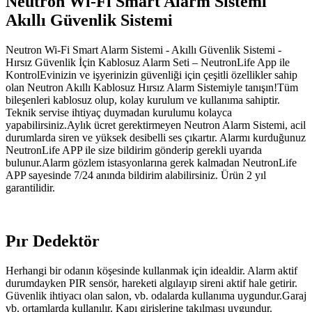
Neutron Wi-Fi Smart Alarm Sistemi
Akıllı Güvenlik Sistemi
Neutron Wi-Fi Smart Alarm Sistemi - Akıllı Güvenlik Sistemi -
Hırsız Güvenlik İçin Kablosuz Alarm Seti – NeutronLife App ile
KontrolEvinizin ve işyerinizin güvenliği için çeşitli özellikler sahip
olan Neutron Akıllı Kablosuz Hırsız Alarm Sistemiyle tanışın!Tüm
bileşenleri kablosuz olup, kolay kurulum ve kullanıma sahiptir.
Teknik servise ihtiyaç duymadan kurulumu kolayca
yapabilirsiniz.Aylık ücret gerektirmeyen Neutron Alarm Sistemi, acil
durumlarda siren ve yüksek desibelli ses çıkartır. Alarmı kurduğunuz
NeutronLife APP ile size bildirim gönderip gerekli uyarıda
bulunur.Alarm gözlem istasyonlarına gerek kalmadan NeutronLife
APP sayesinde 7/24 anında bildirim alabilirsiniz. Ürün 2 yıl
garantilidir.
Pır Dedektör
Herhangi bir odanın köşesinde kullanmak için idealdir. Alarm aktif
durumdayken PIR sensör, hareketi algılayıp sireni aktif hale getirir.
Güvenlik ihtiyacı olan salon, vb. odalarda kullanıma uygundur.Garaj
vb. ortamlarda kullanılır. Kapı girişlerine takılması uygundur.