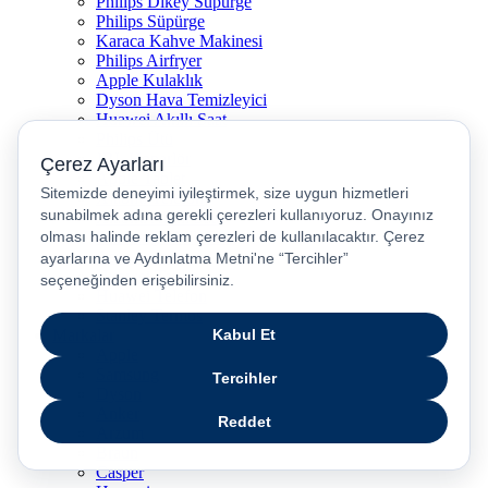
Philips Dikey Süpürge
Philips Süpürge
Karaca Kahve Makinesi
Philips Airfryer
Apple Kulaklık
Dyson Hava Temizleyici
Huawei Akıllı Saat
Philips Ütü
JBL Hoparlör
Apple Tablet
Xiaomi Telefon
Xiaomi Akıllı Saat
Samsung Akıllı Saat
Asus Laptop
Huawei Tablet
Huawei Telefon
Stanley Termos
Markalar
Apple
Samsung
Dyson
Anker
Arzum
Braun
Casper