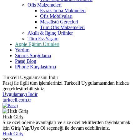
Ofis Malzemeleri
Evrak İmha Makineleri
Ofis Mobilyaları
Masaüstü Gereçleri
Tüm Ofis Malzemeleri
Akıllı & İlginç Ürünler
Tüm Ev-Yaşam
Apple Eğitim Ürünleri
Yardım
Sipariş Sorgulama
Pasaj Blog
iPhone Karşılaştırma
Turkcell Uygulamasını İndir
Pasaj ile ilgili tüm işlemlerinizi Turkcell Uygulamasından hızlıca
gerçekleştirebilirsiniz.
Uygulamayı İndir
turkcell.com.tr
Hızlı Giriş
Size özel ödeme avantajları ve size özel tekliflerden faydalanmak
için Giriş Yap/Üye Ol seçeneği ile devam edebilirsiniz.
Hızlı Giriş
veya