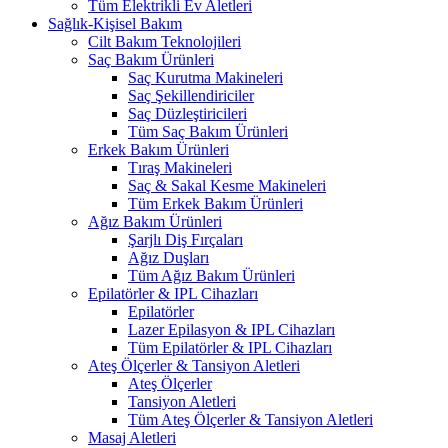
Tüm Elektrikli Ev Aletleri
Sağlık-Kişisel Bakım
Cilt Bakım Teknolojileri
Saç Bakım Ürünleri
Saç Kurutma Makineleri
Saç Şekillendiriciler
Saç Düzleştiricileri
Tüm Saç Bakım Ürünleri
Erkek Bakım Ürünleri
Tıraş Makineleri
Saç & Sakal Kesme Makineleri
Tüm Erkek Bakım Ürünleri
Ağız Bakım Ürünleri
Şarjlı Diş Fırçaları
Ağız Duşları
Tüm Ağız Bakım Ürünleri
Epilatörler & IPL Cihazları
Epilatörler
Lazer Epilasyon & IPL Cihazları
Tüm Epilatörler & IPL Cihazları
Ateş Ölçerler & Tansiyon Aletleri
Ateş Ölçerler
Tansiyon Aletleri
Tüm Ateş Ölçerler & Tansiyon Aletleri
Masaj Aletleri