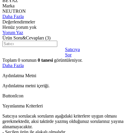
BEYAZ
Marka
NEUTRON
Daha Fazla
Değerlendirmeler
Henüz yorum yok
Yorum Yaz
Ürün Soru&Cevapları
(3)
Satıcıya
Sor
Toplam
0
sorunun
0
tanesi
görüntüleniyor.
Daha Fazla
Aydınlatma Metni
Aydınlatma metni içeriği.
ButtonIcon
Yayınlanma Kriterleri
Satıcıya sorulacak soruların aşağıdaki kriterlere uygun olması
gerekmektedir, aksi taktirde yazmış olduğunuz sorularınız yayına
alınamayacaktır.
- Seçilen ürün ile alakalı olmalıdır.