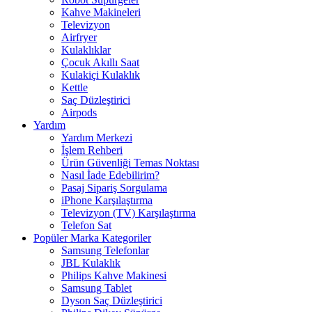
Kahve Makineleri
Televizyon
Airfryer
Kulaklıklar
Çocuk Akıllı Saat
Kulakiçi Kulaklık
Kettle
Saç Düzleştirici
Airpods
Yardım
Yardım Merkezi
İşlem Rehberi
Ürün Güvenliği Temas Noktası
Nasıl İade Edebilirim?
Pasaj Sipariş Sorgulama
iPhone Karşılaştırma
Televizyon (TV) Karşılaştırma
Telefon Sat
Popüler Marka Kategoriler
Samsung Telefonlar
JBL Kulaklık
Philips Kahve Makinesi
Samsung Tablet
Dyson Saç Düzleştirici