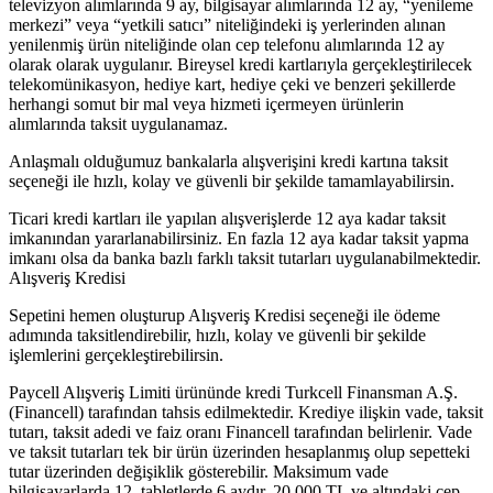
televizyon alımlarında 9 ay, bilgisayar alımlarında 12 ay, “yenileme
merkezi” veya “yetkili satıcı” niteliğindeki iş yerlerinden alınan
yenilenmiş ürün niteliğinde olan cep telefonu alımlarında 12 ay
olarak olarak uygulanır. Bireysel kredi kartlarıyla gerçekleştirilecek
telekomünikasyon, hediye kart, hediye çeki ve benzeri şekillerde
herhangi somut bir mal veya hizmeti içermeyen ürünlerin
alımlarında taksit uygulanamaz.
Anlaşmalı olduğumuz bankalarla alışverişini kredi kartına taksit
seçeneği ile hızlı, kolay ve güvenli bir şekilde tamamlayabilirsin.
Ticari kredi kartları ile yapılan alışverişlerde 12 aya kadar taksit
imkanından yararlanabilirsiniz. En fazla 12 aya kadar taksit yapma
imkanı olsa da banka bazlı farklı taksit tutarları uygulanabilmektedir.
Alışveriş Kredisi
Sepetini hemen oluşturup Alışveriş Kredisi seçeneği ile ödeme
adımında taksitlendirebilir, hızlı, kolay ve güvenli bir şekilde
işlemlerini gerçekleştirebilirsin.
Paycell Alışveriş Limiti ürününde kredi Turkcell Finansman A.Ş.
(Financell) tarafından tahsis edilmektedir. Krediye ilişkin vade, taksit
tutarı, taksit adedi ve faiz oranı Financell tarafından belirlenir. Vade
ve taksit tutarları tek bir ürün üzerinden hesaplanmış olup sepetteki
tutar üzerinden değişiklik gösterebilir. Maksimum vade
bilgisayarlarda 12, tabletlerde 6 aydır. 20.000 TL ve altındaki cep