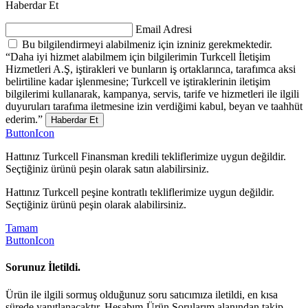
Haberdar Et
Email Adresi
Bu bilgilendirmeyi alabilmeniz için izniniz gerekmektedir.
“Daha iyi hizmet alabilmem için bilgilerimin Turkcell İletişim
Hizmetleri A.Ş, iştirakleri ve bunların iş ortaklarınca, tarafımca aksi
belirtiline kadar işlenmesine; Turkcell ve iştiraklerinin iletişim
bilgilerimi kullanarak, kampanya, servis, tarife ve hizmetleri ile ilgili
duyuruları tarafıma iletmesine izin verdiğimi kabul, beyan ve taahhüt
ederim.”
Haberdar Et
ButtonIcon
Hattınız Turkcell Finansman kredili tekliflerimize uygun değildir.
Seçtiğiniz ürünü peşin olarak satın alabilirsiniz.
Hattınız Turkcell peşine kontratlı tekliflerimize uygun değildir.
Seçtiğiniz ürünü peşin olarak alabilirsiniz.
Tamam
ButtonIcon
Sorunuz İletildi.
Ürün ile ilgili sormuş olduğunuz soru satıcımıza iletildi, en kısa
sürede yanıtlanacaktır. Hesabım-Ürün Sorularım alanından takip