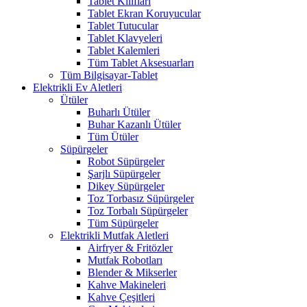
Tablet Kılıfları
Tablet Ekran Koruyucular
Tablet Tutucular
Tablet Klavyeleri
Tablet Kalemleri
Tüm Tablet Aksesuarları
Tüm Bilgisayar-Tablet
Elektrikli Ev Aletleri
Ütüler
Buharlı Ütüler
Buhar Kazanlı Ütüler
Tüm Ütüler
Süpürgeler
Robot Süpürgeler
Şarjlı Süpürgeler
Dikey Süpürgeler
Toz Torbasız Süpürgeler
Toz Torbalı Süpürgeler
Tüm Süpürgeler
Elektrikli Mutfak Aletleri
Airfryer & Fritözler
Mutfak Robotları
Blender & Mikserler
Kahve Makineleri
Kahve Çeşitleri