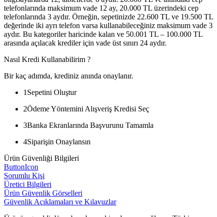
telefonlarında maksimum vade 12 ay, 20.000 TL üzerindeki cep
telefonlarında 3 aydır. Örneğin, sepetinizde 22.600 TL ve 19.500 TL
değerinde iki ayrı telefon varsa kullanabileceğiniz maksimum vade 3
aydır. Bu kategoriler haricinde kalan ve 50.001 TL – 100.000 TL
arasında açılacak krediler için vade üst sınırı 24 aydır.
Nasıl Kredi Kullanabilirim ?
Bir kaç adımda, krediniz anında onaylanır.
1
Sepetini Oluştur
2
Ödeme Yöntemini Alışveriş Kredisi Seç
3
Banka Ekranlarında Başvurunu Tamamla
4
Siparişin Onaylansın
Ürün Güvenliği Bilgileri
ButtonIcon
Sorumlu Kişi
Üretici Bilgileri
Ürün Güvenlik Görselleri
Güvenlik Açıklamaları ve Kılavuzlar