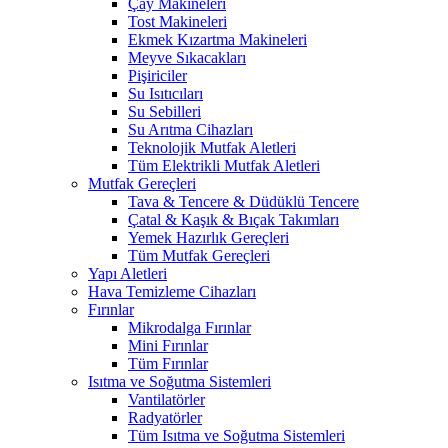
Çay Makineleri
Tost Makineleri
Ekmek Kızartma Makineleri
Meyve Sıkacakları
Pişiriciler
Su Isıtıcıları
Su Sebilleri
Su Arıtma Cihazları
Teknolojik Mutfak Aletleri
Tüm Elektrikli Mutfak Aletleri
Mutfak Gereçleri
Tava & Tencere & Düdüklü Tencere
Çatal & Kaşık & Bıçak Takımları
Yemek Hazırlık Gereçleri
Tüm Mutfak Gereçleri
Yapı Aletleri
Hava Temizleme Cihazları
Fırınlar
Mikrodalga Fırınlar
Mini Fırınlar
Tüm Fırınlar
Isıtma ve Soğutma Sistemleri
Vantilatörler
Radyatörler
Tüm Isıtma ve Soğutma Sistemleri