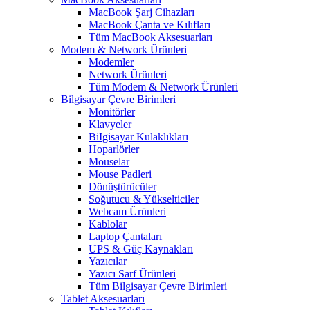
MacBook Şarj Cihazları
MacBook Çanta ve Kılıfları
Tüm MacBook Aksesuarları
Modem & Network Ürünleri
Modemler
Network Ürünleri
Tüm Modem & Network Ürünleri
Bilgisayar Çevre Birimleri
Monitörler
Klavyeler
BiIgisayar Kulaklıkları
Hoparlörler
Mouselar
Mouse Padleri
Dönüştürücüler
Soğutucu & Yükselticiler
Webcam Ürünleri
Kablolar
Laptop Çantaları
UPS & Güç Kaynakları
Yazıcılar
Yazıcı Sarf Ürünleri
Tüm Bilgisayar Çevre Birimleri
Tablet Aksesuarları