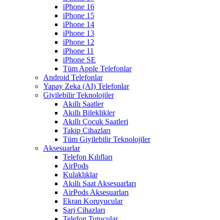
iPhone 16
iPhone 15
iPhone 14
iPhone 13
iPhone 12
iPhone 11
iPhone SE
Tüm Apple Telefonlar
Android Telefonlar
Yapay Zeka (AI) Telefonlar
Giyilebilir Teknolojiler
Akıllı Saatler
Akıllı Bileklikler
Akıllı Çocuk Saatleri
Takip Cihazları
Tüm Giyilebilir Teknolojiler
Aksesuarlar
Telefon Kılıfları
AirPods
Kulaklıklar
Akıllı Saat Aksesuarları
AirPods Aksesuarları
Ekran Koruyucular
Şarj Cihazları
Telefon Tutucular