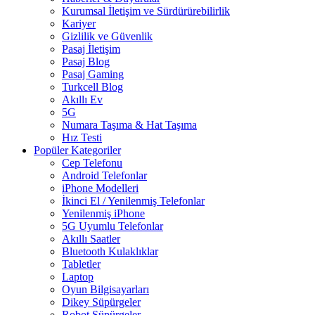
Kurumsal İletişim ve Sürdürürebilirlik
Kariyer
Gizlilik ve Güvenlik
Pasaj İletişim
Pasaj Blog
Pasaj Gaming
Turkcell Blog
Akıllı Ev
5G
Numara Taşıma & Hat Taşıma
Hız Testi
Popüler Kategoriler
Cep Telefonu
Android Telefonlar
iPhone Modelleri
İkinci El / Yenilenmiş Telefonlar
Yenilenmiş iPhone
5G Uyumlu Telefonlar
Akıllı Saatler
Bluetooth Kulaklıklar
Tabletler
Laptop
Oyun Bilgisayarları
Dikey Süpürgeler
Robot Süpürgeler