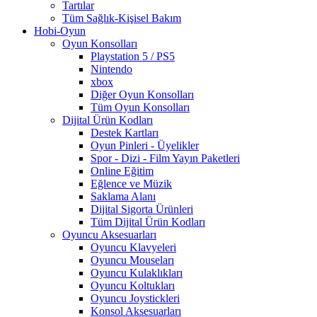
Tartılar
Tüm Sağlık-Kişisel Bakım
Hobi-Oyun
Oyun Konsolları
Playstation 5 / PS5
Nintendo
xbox
Diğer Oyun Konsolları
Tüm Oyun Konsolları
Dijital Ürün Kodları
Destek Kartları
Oyun Pinleri - Üyelikler
Spor - Dizi - Film Yayın Paketleri
Online Eğitim
Eğlence ve Müzik
Saklama Alanı
Dijital Sigorta Ürünleri
Tüm Dijital Ürün Kodları
Oyuncu Aksesuarları
Oyuncu Klavyeleri
Oyuncu Mouseları
Oyuncu Kulaklıkları
Oyuncu Koltukları
Oyuncu Joystickleri
Konsol Aksesuarları