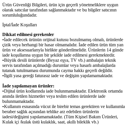
Ürün Güvenliği Bilgileri, ürün için geçerli yönetmeliklere uygun
olarak satıcılar tarafından sağlanmaktadır ve bu bilgiler satıcının
sorumluluğundadır.
İptal/İade Koşulları
Dikkat edilmesi gerekenler
•İade edilecek ürünün orijinal kutusu bozulmamış olmalı, ürünlerde
çizik veya herhangi bir hasar olmamalıdır. İade edilen ürün tüm yan
ürün ve aksesuarlarıyla birlikte gönderilmelidir. Ürünlerin 14 günde
iade koşullarına uygun bir şekilde iade edilmesi gerekmektedir.
•Büyük desili ürünlerde (Beyaz eşya, TV vb.) ambalajın teknik
servis tarafından açılmadığı durumlar veya hasarlı ambalajlarda
tutanak tutulmaması durumunda cayma hakkı geçerli değildir.
•İlgili yasa gereği faturasız iade ve değişim yapılamamaktadır.
İade yapılamayan ürünler:
•Dijital ürün kodlarında iade bulunmamaktadır. Elektronik ortamda
anında iletilen hizmetler veya teslim edilen ürünlerde iade
bulunmamaktadır.
•Kullanım esnasında vücut ile birebir temas gerektiren ve kullanımla
beraber sağlık açısından tehlike arz edebilen ürünlerin
iadesi/değişimi yapılamamaktadır. (Tüm Kişisel Bakım Ürünleri,
Kulak içi /kulak üstü kulaklık, saat, akıllı bileklik vb.)