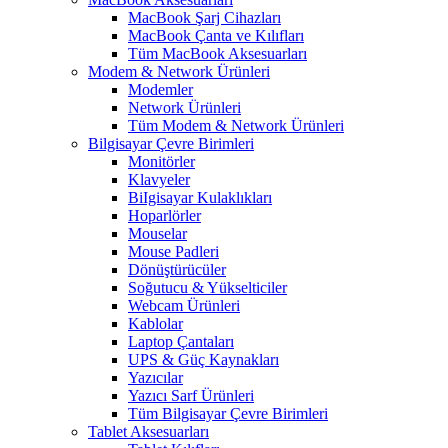
MacBook Şarj Cihazları
MacBook Çanta ve Kılıfları
Tüm MacBook Aksesuarları
Modem & Network Ürünleri
Modemler
Network Ürünleri
Tüm Modem & Network Ürünleri
Bilgisayar Çevre Birimleri
Monitörler
Klavyeler
BiIgisayar Kulaklıkları
Hoparlörler
Mouselar
Mouse Padleri
Dönüştürücüler
Soğutucu & Yükselticiler
Webcam Ürünleri
Kablolar
Laptop Çantaları
UPS & Güç Kaynakları
Yazıcılar
Yazıcı Sarf Ürünleri
Tüm Bilgisayar Çevre Birimleri
Tablet Aksesuarları