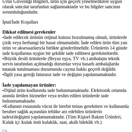
Ürün Güvenliği Bilgileri, ürün için geçerli yönetmeliklere uygun
olarak satıcılar tarafından sağlanmaktadır ve bu bilgiler satıcının
sorumluluğundadır.
İptal/İade Koşulları
Dikkat edilmesi gerekenler
•İade edilecek ürünün orijinal kutusu bozulmamış olmalı, ürünlerde
çizik veya herhangi bir hasar olmamalıdır. İade edilen ürün tüm yan
ürün ve aksesuarlarıyla birlikte gönderilmelidir. Ürünlerin 14 günde
iade koşullarına uygun bir şekilde iade edilmesi gerekmektedir.
•Büyük desili ürünlerde (Beyaz eşya, TV vb.) ambalajın teknik
servis tarafından açılmadığı durumlar veya hasarlı ambalajlarda
tutanak tutulmaması durumunda cayma hakkı geçerli değildir.
•İlgili yasa gereği faturasız iade ve değişim yapılamamaktadır.
İade yapılamayan ürünler:
•Dijital ürün kodlarında iade bulunmamaktadır. Elektronik ortamda
anında iletilen hizmetler veya teslim edilen ürünlerde iade
bulunmamaktadır.
•Kullanım esnasında vücut ile birebir temas gerektiren ve kullanımla
beraber sağlık açısından tehlike arz edebilen ürünlerin
iadesi/değişimi yapılamamaktadır. (Tüm Kişisel Bakım Ürünleri,
Kulak içi /kulak üstü kulaklık, saat, akıllı bileklik vb.)