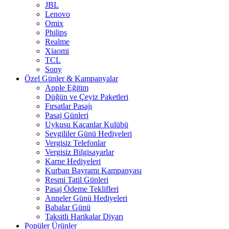
JBL
Lenovo
Omix
Philips
Realme
Xiaomi
TCL
Sony
Özel Günler & Kampanyalar
Apple Eğitim
Düğün ve Çeyiz Paketleri
Fırsatlar Pasajı
Pasaj Günleri
Uykusu Kaçanlar Kulübü
Sevgililer Günü Hediyeleri
Vergisiz Telefonlar
Vergisiz Bilgisayarlar
Karne Hediyeleri
Kurban Bayramı Kampanyası
Resmi Tatil Günleri
Pasaj Ödeme Teklifleri
Anneler Günü Hediyeleri
Babalar Günü
Taksitli Harikalar Diyarı
Popüler Ürünler