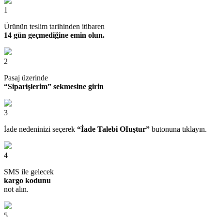
1
Ürünün teslim tarihinden itibaren
14 gün geçmediğine emin olun.
2
Pasaj üzerinde
“Siparişlerim” sekmesine girin
3
İade nedeninizi seçerek
“İade Talebi OIuştur”
butonuna tıklayın.
4
SMS ile gelecek
kargo kodunu
not alın.
5