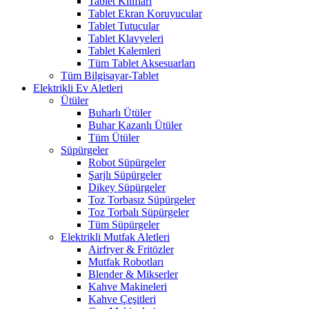
Tablet Kılıfları
Tablet Ekran Koruyucular
Tablet Tutucular
Tablet Klavyeleri
Tablet Kalemleri
Tüm Tablet Aksesuarları
Tüm Bilgisayar-Tablet
Elektrikli Ev Aletleri
Ütüler
Buharlı Ütüler
Buhar Kazanlı Ütüler
Tüm Ütüler
Süpürgeler
Robot Süpürgeler
Şarjlı Süpürgeler
Dikey Süpürgeler
Toz Torbasız Süpürgeler
Toz Torbalı Süpürgeler
Tüm Süpürgeler
Elektrikli Mutfak Aletleri
Airfryer & Fritözler
Mutfak Robotları
Blender & Mikserler
Kahve Makineleri
Kahve Çeşitleri