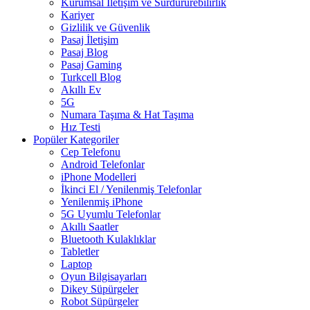
Kurumsal İletişim ve Sürdürürebilirlik
Kariyer
Gizlilik ve Güvenlik
Pasaj İletişim
Pasaj Blog
Pasaj Gaming
Turkcell Blog
Akıllı Ev
5G
Numara Taşıma & Hat Taşıma
Hız Testi
Popüler Kategoriler
Cep Telefonu
Android Telefonlar
iPhone Modelleri
İkinci El / Yenilenmiş Telefonlar
Yenilenmiş iPhone
5G Uyumlu Telefonlar
Akıllı Saatler
Bluetooth Kulaklıklar
Tabletler
Laptop
Oyun Bilgisayarları
Dikey Süpürgeler
Robot Süpürgeler