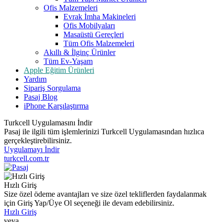
Ofis Malzemeleri
Evrak İmha Makineleri
Ofis Mobilyaları
Masaüstü Gereçleri
Tüm Ofis Malzemeleri
Akıllı & İlginç Ürünler
Tüm Ev-Yaşam
Apple Eğitim Ürünleri
Yardım
Sipariş Sorgulama
Pasaj Blog
iPhone Karşılaştırma
Turkcell Uygulamasını İndir
Pasaj ile ilgili tüm işlemlerinizi Turkcell Uygulamasından hızlıca
gerçekleştirebilirsiniz.
Uygulamayı İndir
turkcell.com.tr
Hızlı Giriş
Size özel ödeme avantajları ve size özel tekliflerden faydalanmak
için Giriş Yap/Üye Ol seçeneği ile devam edebilirsiniz.
Hızlı Giriş
veya