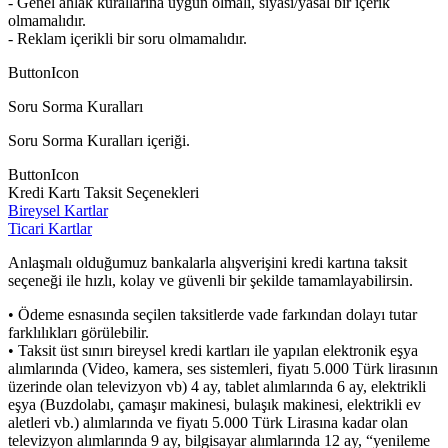
- Genel ahlak kurallarına uygun olmalı, siyasi/yasal bir içerik
olmamalıdır.
- Reklam içerikli bir soru olmamalıdır.
ButtonIcon
Soru Sorma Kuralları
Soru Sorma Kuralları içeriği.
ButtonIcon
Kredi Kartı Taksit Seçenekleri
Bireysel Kartlar
Ticari Kartlar
Anlaşmalı olduğumuz bankalarla alışverişini kredi kartına taksit
seçeneği ile hızlı, kolay ve güvenli bir şekilde tamamlayabilirsin.
• Ödeme esnasında seçilen taksitlerde vade farkından dolayı tutar
farklılıkları görülebilir.
• Taksit üst sınırı bireysel kredi kartları ile yapılan elektronik eşya
alımlarında (Video, kamera, ses sistemleri, fiyatı 5.000 Türk lirasının
üzerinde olan televizyon vb) 4 ay, tablet alımlarında 6 ay, elektrikli
eşya (Buzdolabı, çamaşır makinesi, bulaşık makinesi, elektrikli ev
aletleri vb.) alımlarında ve fiyatı 5.000 Türk Lirasına kadar olan
televizyon alımlarında 9 ay, bilgisayar alımlarında 12 ay, “yenileme