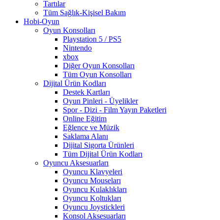
Tartılar
Tüm Sağlık-Kişisel Bakım
Hobi-Oyun
Oyun Konsolları
Playstation 5 / PS5
Nintendo
xbox
Diğer Oyun Konsolları
Tüm Oyun Konsolları
Dijital Ürün Kodları
Destek Kartları
Oyun Pinleri - Üyelikler
Spor - Dizi - Film Yayın Paketleri
Online Eğitim
Eğlence ve Müzik
Saklama Alanı
Dijital Sigorta Ürünleri
Tüm Dijital Ürün Kodları
Oyuncu Aksesuarları
Oyuncu Klavyeleri
Oyuncu Mouseları
Oyuncu Kulaklıkları
Oyuncu Koltukları
Oyuncu Joystickleri
Konsol Aksesuarları