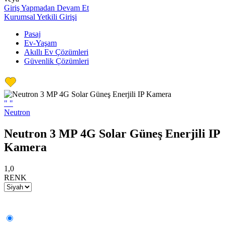
Giriş Yapmadan Devam Et
Kurumsal Yetkili Girişi
Pasaj
Ev-Yaşam
Akıllı Ev Çözümleri
Güvenlik Çözümleri
"
"
Neutron
Neutron 3 MP 4G Solar Güneş Enerjili IP
Kamera
1,0
RENK