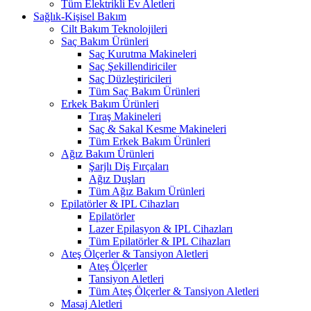
Tüm Elektrikli Ev Aletleri
Sağlık-Kişisel Bakım
Cilt Bakım Teknolojileri
Saç Bakım Ürünleri
Saç Kurutma Makineleri
Saç Şekillendiriciler
Saç Düzleştiricileri
Tüm Saç Bakım Ürünleri
Erkek Bakım Ürünleri
Tıraş Makineleri
Saç & Sakal Kesme Makineleri
Tüm Erkek Bakım Ürünleri
Ağız Bakım Ürünleri
Şarjlı Diş Fırçaları
Ağız Duşları
Tüm Ağız Bakım Ürünleri
Epilatörler & IPL Cihazları
Epilatörler
Lazer Epilasyon & IPL Cihazları
Tüm Epilatörler & IPL Cihazları
Ateş Ölçerler & Tansiyon Aletleri
Ateş Ölçerler
Tansiyon Aletleri
Tüm Ateş Ölçerler & Tansiyon Aletleri
Masaj Aletleri