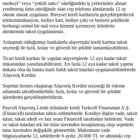
merkezi” veya “yetkili satıcı” niteliğindeki iş yerlerinden alınan
yenilenmiş ürün niteliğinde olan cep telefonu alımlarında 12 ay
olarak olarak uygulanır. Bireysel kredi kartlarıyla gerçekleştirilecek
telekomünikasyon, hediye kart, hediye çeki ve benzeri şekillerde
herhangi somut bir mal veya hizmeti içermeyen ürünlerin
alımlarında taksit uygulanamaz.
Anlaşmalı olduğumuz bankalarla alışverişini kredi kartına taksit
seçeneği ile hızlı, kolay ve güvenli bir şekilde tamamlayabilirsin.
Ticari kredi kartları ile yapılan alışverişlerde 12 aya kadar taksit
imkanından yararlanabilirsiniz. En fazla 12 aya kadar taksit yapma
imkanı olsa da banka bazlı farklı taksit tutarları uygulanabilmektedir.
Alışveriş Kredisi
Sepetini hemen oluşturup Alışveriş Kredisi seçeneği ile ödeme
adımında taksitlendirebilir, hızlı, kolay ve güvenli bir şekilde
işlemlerini gerçekleştirebilirsin.
Paycell Alışveriş Limiti ürününde kredi Turkcell Finansman A.Ş.
(Financell) tarafından tahsis edilmektedir. Krediye ilişkin vade, taksit
tutarı, taksit adedi ve faiz oranı Financell tarafından belirlenir. Vade
ve taksit tutarları tek bir ürün üzerinden hesaplanmış olup sepetteki
tutar üzerinden değişiklik gösterebilir. Maksimum vade
bilgisayarlarda 12, tabletlerde 6 aydır. 20.000 TL ve altındaki cep