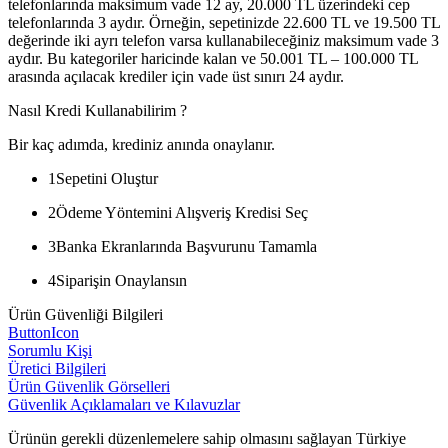
telefonlarında maksimum vade 12 ay, 20.000 TL üzerindeki cep
telefonlarında 3 aydır. Örneğin, sepetinizde 22.600 TL ve 19.500 TL
değerinde iki ayrı telefon varsa kullanabileceğiniz maksimum vade 3
aydır. Bu kategoriler haricinde kalan ve 50.001 TL – 100.000 TL
arasında açılacak krediler için vade üst sınırı 24 aydır.
Nasıl Kredi Kullanabilirim ?
Bir kaç adımda, krediniz anında onaylanır.
1
Sepetini Oluştur
2
Ödeme Yöntemini Alışveriş Kredisi Seç
3
Banka Ekranlarında Başvurunu Tamamla
4
Siparişin Onaylansın
Ürün Güvenliği Bilgileri
ButtonIcon
Sorumlu Kişi
Üretici Bilgileri
Ürün Güvenlik Görselleri
Güvenlik Açıklamaları ve Kılavuzlar
Ürünün gerekli düzenlemelere sahip olmasını sağlayan Türkiye