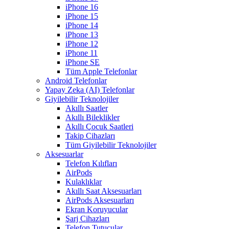
iPhone 16
iPhone 15
iPhone 14
iPhone 13
iPhone 12
iPhone 11
iPhone SE
Tüm Apple Telefonlar
Android Telefonlar
Yapay Zeka (AI) Telefonlar
Giyilebilir Teknolojiler
Akıllı Saatler
Akıllı Bileklikler
Akıllı Çocuk Saatleri
Takip Cihazları
Tüm Giyilebilir Teknolojiler
Aksesuarlar
Telefon Kılıfları
AirPods
Kulaklıklar
Akıllı Saat Aksesuarları
AirPods Aksesuarları
Ekran Koruyucular
Şarj Cihazları
Telefon Tutucular