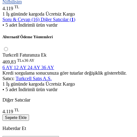
Nifbilisim
TL
4.119
1 İş gününde kargoda
Ücretsiz Kargo
Soru & Cevap (16)
Diğer Satıcılar (
1
)
• 5 adet İndirimli ürün vardır
Alternatif Ödeme Yöntemleri
Turkcell Faturanıza Ek
TLx36 AY
469,83
6 AY
12 AY
24 AY
36 AY
Kredi sorgulama sonucunuza göre tutarlar değişiklik gösterebilir.
Satıcı:
Turkcell Satış A.Ş.
1 İş gününde kargoda
Ücretsiz Kargo
• 5 adet İndirimli ürün vardır
Diğer Satıcılar
TL
4.119
Sepete Ekle
Haberdar Et