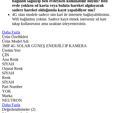
bağlantı sağlayıp ben evdeyken kullanabilir miyim? Ben
evde yokken sd karta veya buluta hareket algılayarak
sadece hareket olduğunda kayıt yapabiliyor mu?
4G olan modele sadece sim kart ile internete bağlayabilirsiniz.
Wifi bağlantısı yoktur. Sadece kayıt etmek isterseniz sd kart
takıp kullanırsınız ama uzaktan izleyemezsiniz.
Daha Fazla
Ürün Özellikleri
Ürün Model Adı
3MP 4G SOLAR GÜNEŞ ENERJİLİ IP KAMERA
Üretim Yeri
ÇİN
Ana Renk
SİYAH
Orjınal Renk
SİYAH
Renk
SİYAH
Part Number
YOK
Marka
NEUTRON
Daha Fazla
Değerlendirmeler
(2)