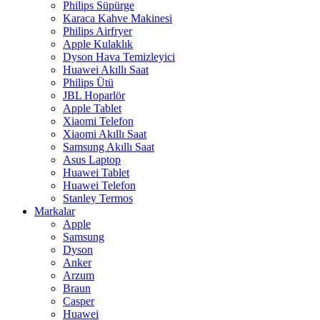
Philips Süpürge
Karaca Kahve Makinesi
Philips Airfryer
Apple Kulaklık
Dyson Hava Temizleyici
Huawei Akıllı Saat
Philips Ütü
JBL Hoparlör
Apple Tablet
Xiaomi Telefon
Xiaomi Akıllı Saat
Samsung Akıllı Saat
Asus Laptop
Huawei Tablet
Huawei Telefon
Stanley Termos
Markalar
Apple
Samsung
Dyson
Anker
Arzum
Braun
Casper
Huawei