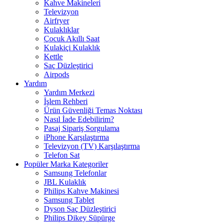
Kahve Makineleri
Televizyon
Airfryer
Kulaklıklar
Çocuk Akıllı Saat
Kulakiçi Kulaklık
Kettle
Saç Düzleştirici
Airpods
Yardım
Yardım Merkezi
İşlem Rehberi
Ürün Güvenliği Temas Noktası
Nasıl İade Edebilirim?
Pasaj Sipariş Sorgulama
iPhone Karşılaştırma
Televizyon (TV) Karşılaştırma
Telefon Sat
Popüler Marka Kategoriler
Samsung Telefonlar
JBL Kulaklık
Philips Kahve Makinesi
Samsung Tablet
Dyson Saç Düzleştirici
Philips Dikey Süpürge