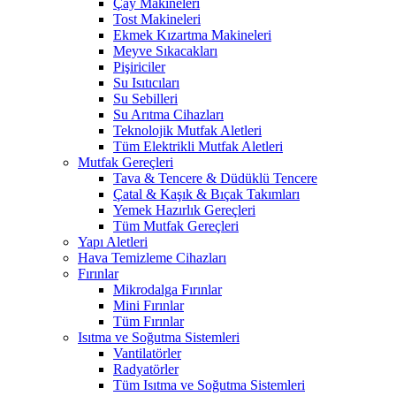
Çay Makineleri
Tost Makineleri
Ekmek Kızartma Makineleri
Meyve Sıkacakları
Pişiriciler
Su Isıtıcıları
Su Sebilleri
Su Arıtma Cihazları
Teknolojik Mutfak Aletleri
Tüm Elektrikli Mutfak Aletleri
Mutfak Gereçleri
Tava & Tencere & Düdüklü Tencere
Çatal & Kaşık & Bıçak Takımları
Yemek Hazırlık Gereçleri
Tüm Mutfak Gereçleri
Yapı Aletleri
Hava Temizleme Cihazları
Fırınlar
Mikrodalga Fırınlar
Mini Fırınlar
Tüm Fırınlar
Isıtma ve Soğutma Sistemleri
Vantilatörler
Radyatörler
Tüm Isıtma ve Soğutma Sistemleri