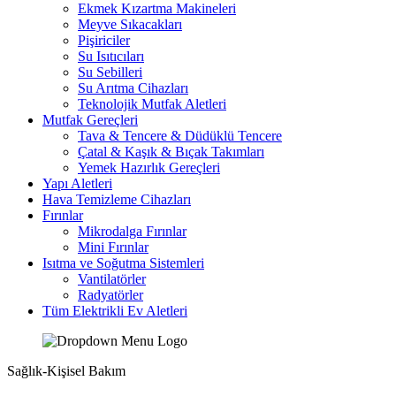
Ekmek Kızartma Makineleri
Meyve Sıkacakları
Pişiriciler
Su Isıtıcıları
Su Sebilleri
Su Arıtma Cihazları
Teknolojik Mutfak Aletleri
Mutfak Gereçleri
Tava & Tencere & Düdüklü Tencere
Çatal & Kaşık & Bıçak Takımları
Yemek Hazırlık Gereçleri
Yapı Aletleri
Hava Temizleme Cihazları
Fırınlar
Mikrodalga Fırınlar
Mini Fırınlar
Isıtma ve Soğutma Sistemleri
Vantilatörler
Radyatörler
Tüm Elektrikli Ev Aletleri
Sağlık-Kişisel Bakım