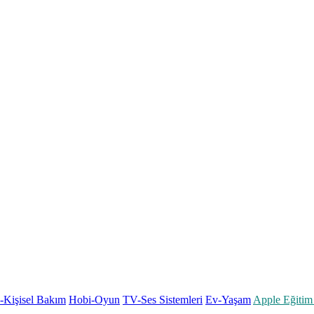
k-Kişisel Bakım
Hobi-Oyun
TV-Ses Sistemleri
Ev-Yaşam
Apple Eğitim