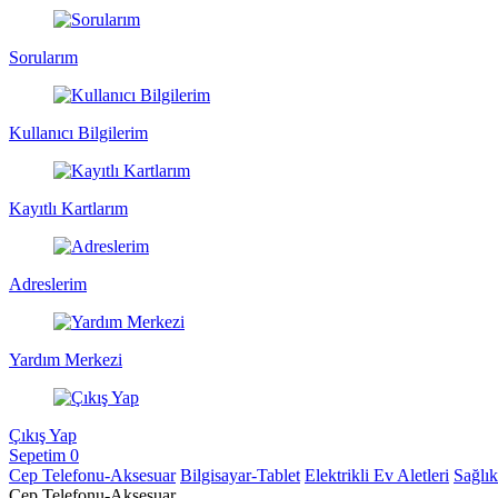
Sorularım
Kullanıcı Bilgilerim
Kayıtlı Kartlarım
Adreslerim
Yardım Merkezi
Çıkış Yap
Sepetim
0
Cep Telefonu-Aksesuar
Bilgisayar-Tablet
Elektrikli Ev Aletleri
Sağlı
Cep Telefonu-Aksesuar