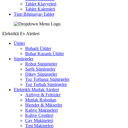
Tablet Klavyeleri
Tablet Kalemleri
Tüm Bilgisayar-Tablet
Elektrikli Ev Aletleri
Ütüler
Buharlı Ütüler
Buhar Kazanlı Ütüler
Süpürgeler
Robot Süpürgeler
Şarjlı Süpürgeler
Dikey Süpürgeler
Toz Torbasız Süpürgeler
Toz Torbalı Süpürgeler
Elektrikli Mutfak Aletleri
Airfryer & Fritözler
Mutfak Robotları
Blender & Mikserler
Kahve Makineleri
Kahve Çeşitleri
Çay Makineleri
Tost Makineleri