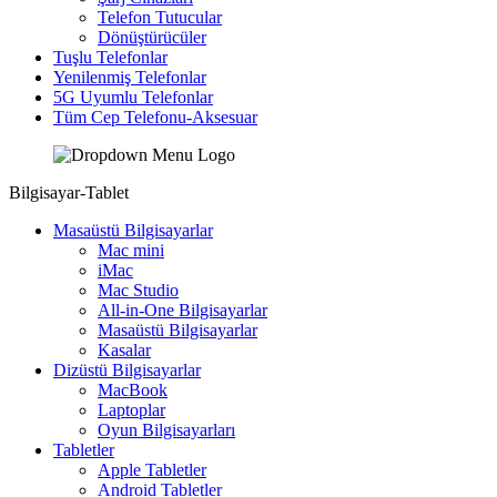
Telefon Tutucular
Dönüştürücüler
Tuşlu Telefonlar
Yenilenmiş Telefonlar
5G Uyumlu Telefonlar
Tüm Cep Telefonu-Aksesuar
Bilgisayar-Tablet
Masaüstü Bilgisayarlar
Mac mini
iMac
Mac Studio
All-in-One Bilgisayarlar
Masaüstü Bilgisayarlar
Kasalar
Dizüstü Bilgisayarlar
MacBook
Laptoplar
Oyun Bilgisayarları
Tabletler
Apple Tabletler
Android Tabletler