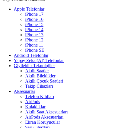
Apple Telefonlar
iPhone 17
iPhone 16
iPhone 15
iPhone 14
iPhone 13
iPhone 12
iPhone 11
iPhone SE
Android Telefonlar
Yapay Zeka (AI) Telefonlar
Giyilebilir Teknolojiler
Akıllı Saatler
Akıllı Bileklikler
Akıllı Çocuk Saatleri
Takip Cihazları
Aksesuarlar
Telefon Kılıfları
AirPods
Kulaklıklar
Akıllı Saat Aksesuarları
AirPods Aksesuarları
Ekran Koruyucular
Şarj Cihazları