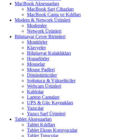
MacBook Aksesuarları
MacBook Şarj Cihazları
MacBook Çanta ve Kılıfları
Modem & Network Ürünleri
Modemler
Network Ürünleri
Bilgisayar Çevre Birimleri
Monitörler
Klavyeler
BiIgisayar Kulaklıkları
Hoparlörler
Mouselar
Mouse Padleri
Dönüştürücüler
Soğutucu & Yükselticiler
Webcam Ürünleri
Kablolar
Laptop Çantaları
UPS & Güç Kaynakları
Yazıcılar
Yazıcı Sarf Ürünleri
Tablet Aksesuarları
Tablet Kılıfları
Tablet Ekran Koruyucular
Tablet Tutucular