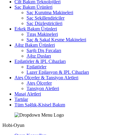
Cilt Bakım Teknolojileri
Saç Bakım Ürünleri
Saç Kurutma Makineleri
Saç Şekillendiriciler
Saç Düzleştiricileri
Erkek Bakım Ürünleri
Tıraş Makineleri
Saç & Sakal Kesme Makineleri
Ağız Bakım Ürünleri
Şarjlı Diş Fırçaları
Ağız Duşları
Epilatörler & IPL Cihazları
Epilatörler
Lazer Epilasyon & IPL Cihazları
Ateş Ölçerler & Tansiyon Aletleri
Ateş Ölçerler
Tansiyon Aletleri
Masaj Aletleri
Tartılar
Tüm Sağlık-Kişisel Bakım
Hobi-Oyun