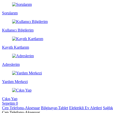
Sorularım
Kullanıcı Bilgilerim
Kayıtlı Kartlarım
Adreslerim
Yardım Merkezi
Çıkış Yap
Sepetim
0
Cep Telefonu-Aksesuar
Bilgisayar-Tablet
Elektrikli Ev Aletleri
Sağlı
Cep Telefonu-Aksesuar