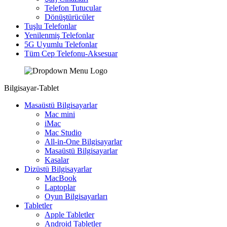
Telefon Tutucular
Dönüştürücüler
Tuşlu Telefonlar
Yenilenmiş Telefonlar
5G Uyumlu Telefonlar
Tüm Cep Telefonu-Aksesuar
Bilgisayar-Tablet
Masaüstü Bilgisayarlar
Mac mini
iMac
Mac Studio
All-in-One Bilgisayarlar
Masaüstü Bilgisayarlar
Kasalar
Dizüstü Bilgisayarlar
MacBook
Laptoplar
Oyun Bilgisayarları
Tabletler
Apple Tabletler
Android Tabletler