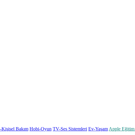
k-Kişisel Bakım
Hobi-Oyun
TV-Ses Sistemleri
Ev-Yaşam
Apple Eğitim