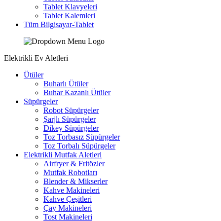
Tablet Klavyeleri
Tablet Kalemleri
Tüm Bilgisayar-Tablet
Elektrikli Ev Aletleri
Ütüler
Buharlı Ütüler
Buhar Kazanlı Ütüler
Süpürgeler
Robot Süpürgeler
Şarjlı Süpürgeler
Dikey Süpürgeler
Toz Torbasız Süpürgeler
Toz Torbalı Süpürgeler
Elektrikli Mutfak Aletleri
Airfryer & Fritözler
Mutfak Robotları
Blender & Mikserler
Kahve Makineleri
Kahve Çeşitleri
Çay Makineleri
Tost Makineleri