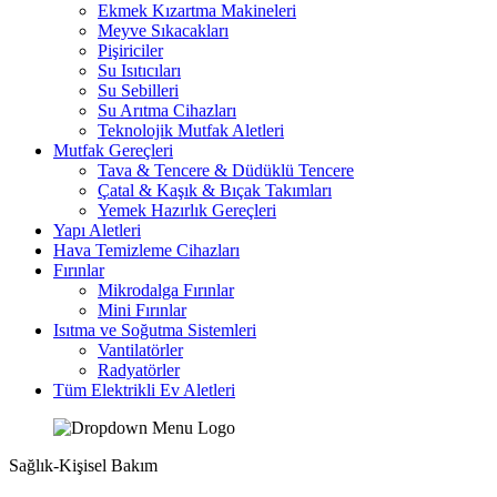
Ekmek Kızartma Makineleri
Meyve Sıkacakları
Pişiriciler
Su Isıtıcıları
Su Sebilleri
Su Arıtma Cihazları
Teknolojik Mutfak Aletleri
Mutfak Gereçleri
Tava & Tencere & Düdüklü Tencere
Çatal & Kaşık & Bıçak Takımları
Yemek Hazırlık Gereçleri
Yapı Aletleri
Hava Temizleme Cihazları
Fırınlar
Mikrodalga Fırınlar
Mini Fırınlar
Isıtma ve Soğutma Sistemleri
Vantilatörler
Radyatörler
Tüm Elektrikli Ev Aletleri
Sağlık-Kişisel Bakım