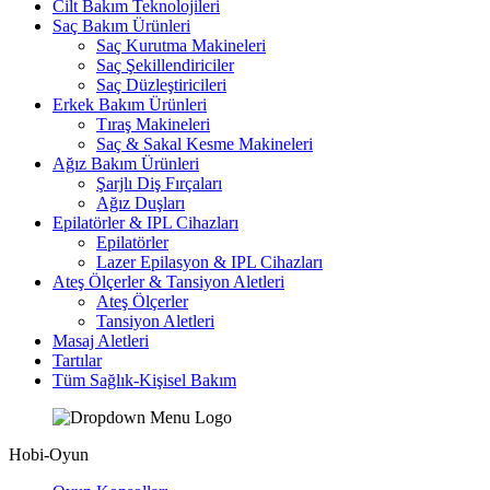
Cilt Bakım Teknolojileri
Saç Bakım Ürünleri
Saç Kurutma Makineleri
Saç Şekillendiriciler
Saç Düzleştiricileri
Erkek Bakım Ürünleri
Tıraş Makineleri
Saç & Sakal Kesme Makineleri
Ağız Bakım Ürünleri
Şarjlı Diş Fırçaları
Ağız Duşları
Epilatörler & IPL Cihazları
Epilatörler
Lazer Epilasyon & IPL Cihazları
Ateş Ölçerler & Tansiyon Aletleri
Ateş Ölçerler
Tansiyon Aletleri
Masaj Aletleri
Tartılar
Tüm Sağlık-Kişisel Bakım
Hobi-Oyun