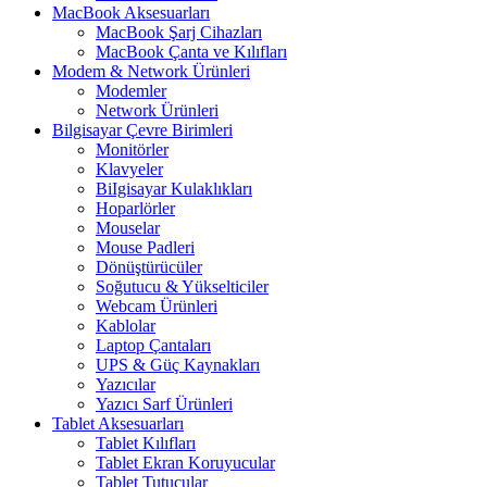
MacBook Aksesuarları
MacBook Şarj Cihazları
MacBook Çanta ve Kılıfları
Modem & Network Ürünleri
Modemler
Network Ürünleri
Bilgisayar Çevre Birimleri
Monitörler
Klavyeler
BiIgisayar Kulaklıkları
Hoparlörler
Mouselar
Mouse Padleri
Dönüştürücüler
Soğutucu & Yükselticiler
Webcam Ürünleri
Kablolar
Laptop Çantaları
UPS & Güç Kaynakları
Yazıcılar
Yazıcı Sarf Ürünleri
Tablet Aksesuarları
Tablet Kılıfları
Tablet Ekran Koruyucular
Tablet Tutucular