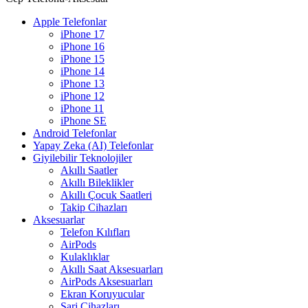
Apple Telefonlar
iPhone 17
iPhone 16
iPhone 15
iPhone 14
iPhone 13
iPhone 12
iPhone 11
iPhone SE
Android Telefonlar
Yapay Zeka (AI) Telefonlar
Giyilebilir Teknolojiler
Akıllı Saatler
Akıllı Bileklikler
Akıllı Çocuk Saatleri
Takip Cihazları
Aksesuarlar
Telefon Kılıfları
AirPods
Kulaklıklar
Akıllı Saat Aksesuarları
AirPods Aksesuarları
Ekran Koruyucular
Şarj Cihazları