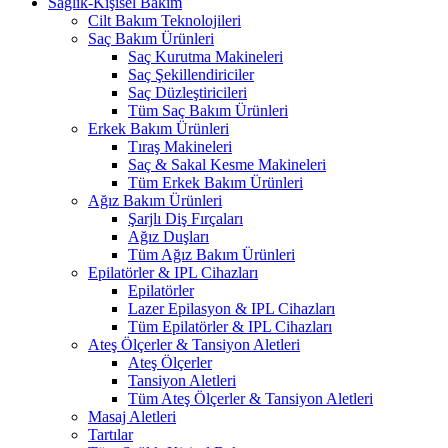
Sağlık-Kişisel Bakım
Cilt Bakım Teknolojileri
Saç Bakım Ürünleri
Saç Kurutma Makineleri
Saç Şekillendiriciler
Saç Düzleştiricileri
Tüm Saç Bakım Ürünleri
Erkek Bakım Ürünleri
Tıraş Makineleri
Saç & Sakal Kesme Makineleri
Tüm Erkek Bakım Ürünleri
Ağız Bakım Ürünleri
Şarjlı Diş Fırçaları
Ağız Duşları
Tüm Ağız Bakım Ürünleri
Epilatörler & IPL Cihazları
Epilatörler
Lazer Epilasyon & IPL Cihazları
Tüm Epilatörler & IPL Cihazları
Ateş Ölçerler & Tansiyon Aletleri
Ateş Ölçerler
Tansiyon Aletleri
Tüm Ateş Ölçerler & Tansiyon Aletleri
Masaj Aletleri
Tartılar