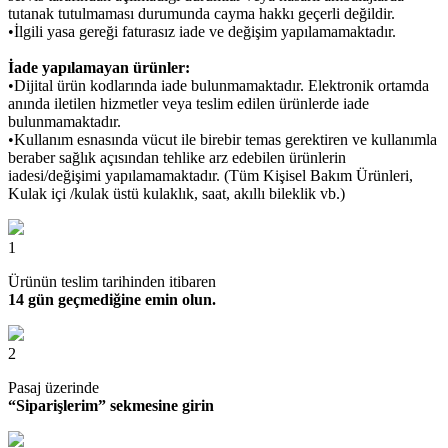
tutanak tutulmaması durumunda cayma hakkı geçerli değildir.
•İlgili yasa gereği faturasız iade ve değişim yapılamamaktadır.
İade yapılamayan ürünler:
•Dijital ürün kodlarında iade bulunmamaktadır. Elektronik ortamda
anında iletilen hizmetler veya teslim edilen ürünlerde iade
bulunmamaktadır.
•Kullanım esnasında vücut ile birebir temas gerektiren ve kullanımla
beraber sağlık açısından tehlike arz edebilen ürünlerin
iadesi/değişimi yapılamamaktadır. (Tüm Kişisel Bakım Ürünleri,
Kulak içi /kulak üstü kulaklık, saat, akıllı bileklik vb.)
1
Ürünün teslim tarihinden itibaren
14 gün geçmediğine emin olun.
2
Pasaj üzerinde
“Siparişlerim” sekmesine girin