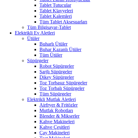
Tablet Tutucular
Tablet Klavyeleri
Tablet Kalemleri
Tüm Tablet Aksesuarları
Tüm Bilgisayar-Tablet
Elektrikli Ev Aletleri
Ütüler
Buharlı Ütüler
Buhar Kazanlı Ütüler
Tüm Ütüler
Süpürgeler
Robot Süpürgeler
Şarjlı Süpürgeler
Dikey Süpürgeler
Toz Torbasız Süpürgeler
Toz Torbalı Süpürgeler
Tüm Süpürgeler
Elektrikli Mutfak Aletleri
Airfryer & Fritözler
Mutfak Robotları
Blender & Mikserler
Kahve Makineleri
Kahve Çeşitleri
Çay Makineleri