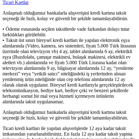
Ticari Kartlar
Anlaşmalı olduğumuz bankalarla alışverişini kredi kartına taksit
seçeneği ile hızlı, kolay ve güvenli bir şekilde tamamlayabilirsin.
• Ödeme esnasında seçilen taksitlerde vade farkından dolayı tutar
farklılıkları görülebilir.
• Taksit üst sınırı bireysel kredi kartları ile yapılan elektronik eşya
alımlarında (Video, kamera, ses sistemleri, fiyatı 5.000 Türk lirasının
üzerinde olan televizyon vb) 4 ay, tablet alımlarında 6 ay, elektrikli
eşya (Buzdolabı, çamaşır makinesi, bulaşık makinesi, elektrikli ev
aletleri vb.) alımlarında ve fiyatı 5.000 Türk Lirasına kadar olan
televizyon alımlarında 9 ay, bilgisayar alımlarında 12 ay, “yenileme
merkezi” veya “yetkili satıcı” niteliğindeki iş yerlerinden alınan
yenilenmiş ürün niteliğinde olan cep telefonu alımlarında 12 ay
olarak olarak uygulanır. Bireysel kredi kartlarıyla gerçekleştirilecek
telekomünikasyon, hediye kart, hediye çeki ve benzeri şekillerde
herhangi somut bir mal veya hizmeti içermeyen ürünlerin
alımlarında taksit uygulanamaz.
Anlaşmalı olduğumuz bankalarla alışverişini kredi kartına taksit
seçeneği ile hızlı, kolay ve güvenli bir şekilde tamamlayabilirsin.
Ticari kredi kartları ile yapılan alışverişlerde 12 aya kadar taksit
imkanından yararlanabilirsiniz. En fazla 12 aya kadar taksit yapma