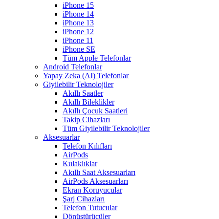
iPhone 15
iPhone 14
iPhone 13
iPhone 12
iPhone 11
iPhone SE
Tüm Apple Telefonlar
Android Telefonlar
Yapay Zeka (AI) Telefonlar
Giyilebilir Teknolojiler
Akıllı Saatler
Akıllı Bileklikler
Akıllı Çocuk Saatleri
Takip Cihazları
Tüm Giyilebilir Teknolojiler
Aksesuarlar
Telefon Kılıfları
AirPods
Kulaklıklar
Akıllı Saat Aksesuarları
AirPods Aksesuarları
Ekran Koruyucular
Şarj Cihazları
Telefon Tutucular
Dönüştürücüler