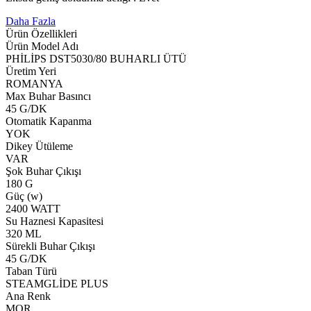
Daha Fazla
Ürün Özellikleri
Ürün Model Adı
PHİLİPS DST5030/80 BUHARLI ÜTÜ
Üretim Yeri
ROMANYA
Max Buhar Basıncı
45 G/DK
Otomatik Kapanma
YOK
Dikey Ütüleme
VAR
Şok Buhar Çıkışı
180 G
Güç (w)
2400 WATT
Su Haznesi Kapasitesi
320 ML
Sürekli Buhar Çıkışı
45 G/DK
Taban Türü
STEAMGLİDE PLUS
Ana Renk
MOR