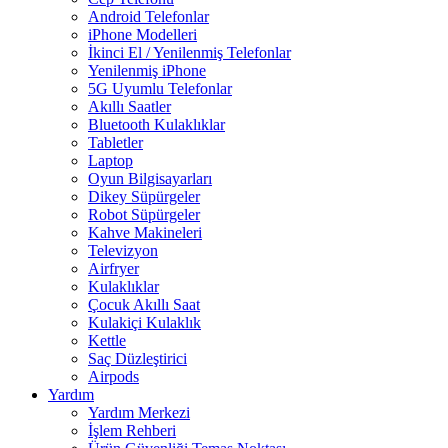
Android Telefonlar
iPhone Modelleri
İkinci El / Yenilenmiş Telefonlar
Yenilenmiş iPhone
5G Uyumlu Telefonlar
Akıllı Saatler
Bluetooth Kulaklıklar
Tabletler
Laptop
Oyun Bilgisayarları
Dikey Süpürgeler
Robot Süpürgeler
Kahve Makineleri
Televizyon
Airfryer
Kulaklıklar
Çocuk Akıllı Saat
Kulakiçi Kulaklık
Kettle
Saç Düzleştirici
Airpods
Yardım
Yardım Merkezi
İşlem Rehberi