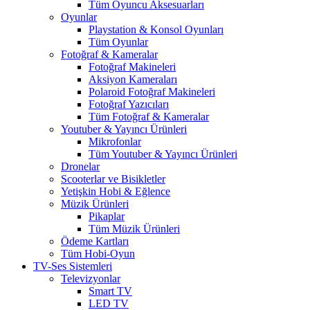
Tüm Oyuncu Aksesuarları
Oyunlar
Playstation & Konsol Oyunları
Tüm Oyunlar
Fotoğraf & Kameralar
Fotoğraf Makineleri
Aksiyon Kameraları
Polaroid Fotoğraf Makineleri
Fotoğraf Yazıcıları
Tüm Fotoğraf & Kameralar
Youtuber & Yayıncı Ürünleri
Mikrofonlar
Tüm Youtuber & Yayıncı Ürünleri
Dronelar
Scooterlar ve Bisikletler
Yetişkin Hobi & Eğlence
Müzik Ürünleri
Pikaplar
Tüm Müzik Ürünleri
Ödeme Kartları
Tüm Hobi-Oyun
TV-Ses Sistemleri
Televizyonlar
Smart TV
LED TV