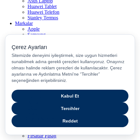
Asus Laptop
Huawei Tablet
Huawei Telefon
Stanley Termos
Markalar
Apple
Samsung
Dyson
Anker
Arzum
Braun
Casper
Huawei
JBL
Lenovo
Omix
Philips
Realme
Xiaomi
TCL
Sony
Özel Günler & Kampanyalar
Apple Eğitim
Düğün ve Çeyiz Paketleri
Fırsatlar Pasajı