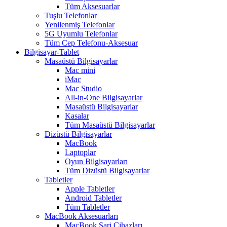
Tüm Aksesuarlar
Tuşlu Telefonlar
Yenilenmiş Telefonlar
5G Uyumlu Telefonlar
Tüm Cep Telefonu-Aksesuar
Bilgisayar-Tablet
Masaüstü Bilgisayarlar
Mac mini
iMac
Mac Studio
All-in-One Bilgisayarlar
Masaüstü Bilgisayarlar
Kasalar
Tüm Masaüstü Bilgisayarlar
Dizüstü Bilgisayarlar
MacBook
Laptoplar
Oyun Bilgisayarları
Tüm Dizüstü Bilgisayarlar
Tabletler
Apple Tabletler
Android Tabletler
Tüm Tabletler
MacBook Aksesuarları
MacBook Şarj Cihazları