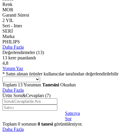
Renk
MOR
Garanti Süresi
2 YIL
Seri - Imeı
SERİ
Marka
PHILIPS
Daha Fazla
Değerlendirmeler
(13)
13 kere puanlandı
4,8
Yorum Yaz
* Satın alınan ürünler kullanıcılar tarafından değerlendirilebilir
Toplam
13
Yorumun
Tanesini
Okudun
Daha Fazla
Ürün Soru&Cevapları
(7)
Satıcıya
Sor
Toplam
0
sorunun
0
tanesi
görüntüleniyor.
Daha Fazla