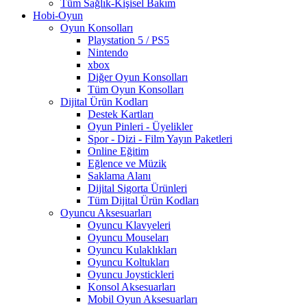
Tüm Sağlık-Kişisel Bakım
Hobi-Oyun
Oyun Konsolları
Playstation 5 / PS5
Nintendo
xbox
Diğer Oyun Konsolları
Tüm Oyun Konsolları
Dijital Ürün Kodları
Destek Kartları
Oyun Pinleri - Üyelikler
Spor - Dizi - Film Yayın Paketleri
Online Eğitim
Eğlence ve Müzik
Saklama Alanı
Dijital Sigorta Ürünleri
Tüm Dijital Ürün Kodları
Oyuncu Aksesuarları
Oyuncu Klavyeleri
Oyuncu Mouseları
Oyuncu Kulaklıkları
Oyuncu Koltukları
Oyuncu Joystickleri
Konsol Aksesuarları
Mobil Oyun Aksesuarları