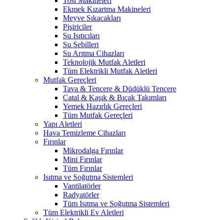
Tost Makineleri
Ekmek Kızartma Makineleri
Meyve Sıkacakları
Pişiriciler
Su Isıtıcıları
Su Sebilleri
Su Arıtma Cihazları
Teknolojik Mutfak Aletleri
Tüm Elektrikli Mutfak Aletleri
Mutfak Gereçleri
Tava & Tencere & Düdüklü Tencere
Çatal & Kaşık & Bıçak Takımları
Yemek Hazırlık Gereçleri
Tüm Mutfak Gereçleri
Yapı Aletleri
Hava Temizleme Cihazları
Fırınlar
Mikrodalga Fırınlar
Mini Fırınlar
Tüm Fırınlar
Isıtma ve Soğutma Sistemleri
Vantilatörler
Radyatörler
Tüm Isıtma ve Soğutma Sistemleri
Tüm Elektrikli Ev Aletleri