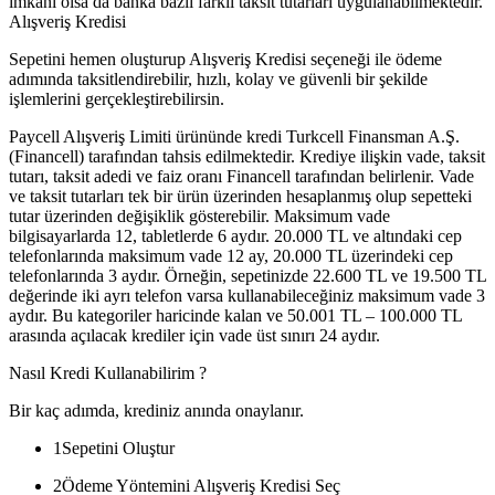
imkanı olsa da banka bazlı farklı taksit tutarları uygulanabilmektedir.
Alışveriş Kredisi
Sepetini hemen oluşturup Alışveriş Kredisi seçeneği ile ödeme
adımında taksitlendirebilir, hızlı, kolay ve güvenli bir şekilde
işlemlerini gerçekleştirebilirsin.
Paycell Alışveriş Limiti ürününde kredi Turkcell Finansman A.Ş.
(Financell) tarafından tahsis edilmektedir. Krediye ilişkin vade, taksit
tutarı, taksit adedi ve faiz oranı Financell tarafından belirlenir. Vade
ve taksit tutarları tek bir ürün üzerinden hesaplanmış olup sepetteki
tutar üzerinden değişiklik gösterebilir. Maksimum vade
bilgisayarlarda 12, tabletlerde 6 aydır. 20.000 TL ve altındaki cep
telefonlarında maksimum vade 12 ay, 20.000 TL üzerindeki cep
telefonlarında 3 aydır. Örneğin, sepetinizde 22.600 TL ve 19.500 TL
değerinde iki ayrı telefon varsa kullanabileceğiniz maksimum vade 3
aydır. Bu kategoriler haricinde kalan ve 50.001 TL – 100.000 TL
arasında açılacak krediler için vade üst sınırı 24 aydır.
Nasıl Kredi Kullanabilirim ?
Bir kaç adımda, krediniz anında onaylanır.
1
Sepetini Oluştur
2
Ödeme Yöntemini Alışveriş Kredisi Seç