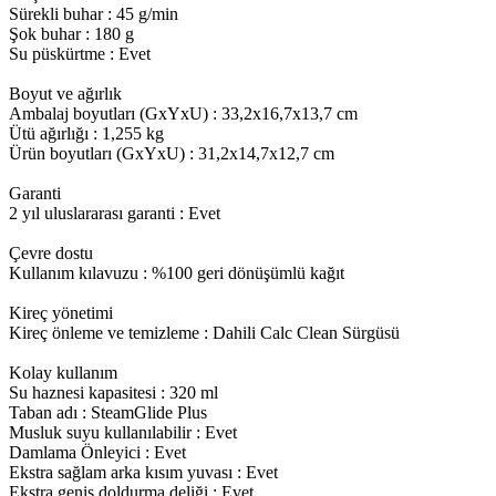
Sürekli buhar : 45 g/min
Şok buhar : 180 g
Su püskürtme : Evet
Boyut ve ağırlık
Ambalaj boyutları (GxYxU) : 33,2x16,7x13,7 cm
Ütü ağırlığı : 1,255 kg
Ürün boyutları (GxYxU) : 31,2x14,7x12,7 cm
Garanti
2 yıl uluslararası garanti : Evet
Çevre dostu
Kullanım kılavuzu : %100 geri dönüşümlü kağıt
Kireç yönetimi
Kireç önleme ve temizleme : Dahili Calc Clean Sürgüsü
Kolay kullanım
Su haznesi kapasitesi : 320 ml
Taban adı : SteamGlide Plus
Musluk suyu kullanılabilir : Evet
Damlama Önleyici : Evet
Ekstra sağlam arka kısım yuvası : Evet
Ekstra geniş doldurma deliği : Evet