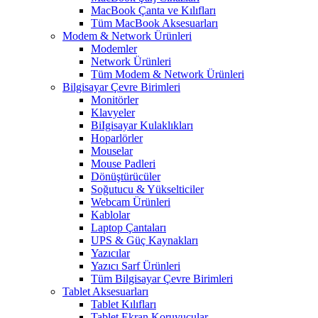
MacBook Çanta ve Kılıfları
Tüm MacBook Aksesuarları
Modem & Network Ürünleri
Modemler
Network Ürünleri
Tüm Modem & Network Ürünleri
Bilgisayar Çevre Birimleri
Monitörler
Klavyeler
BiIgisayar Kulaklıkları
Hoparlörler
Mouselar
Mouse Padleri
Dönüştürücüler
Soğutucu & Yükselticiler
Webcam Ürünleri
Kablolar
Laptop Çantaları
UPS & Güç Kaynakları
Yazıcılar
Yazıcı Sarf Ürünleri
Tüm Bilgisayar Çevre Birimleri
Tablet Aksesuarları
Tablet Kılıfları
Tablet Ekran Koruyucular