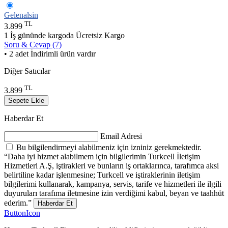
Gelenalsin
TL
3.899
1 İş gününde kargoda
Ücretsiz Kargo
Soru & Cevap (7)
• 2 adet İndirimli ürün vardır
Diğer Satıcılar
TL
3.899
Sepete Ekle
Haberdar Et
Email Adresi
Bu bilgilendirmeyi alabilmeniz için izniniz gerekmektedir.
“Daha iyi hizmet alabilmem için bilgilerimin Turkcell İletişim
Hizmetleri A.Ş, iştirakleri ve bunların iş ortaklarınca, tarafımca aksi
belirtiline kadar işlenmesine; Turkcell ve iştiraklerinin iletişim
bilgilerimi kullanarak, kampanya, servis, tarife ve hizmetleri ile ilgili
duyuruları tarafıma iletmesine izin verdiğimi kabul, beyan ve taahhüt
ederim.”
Haberdar Et
ButtonIcon