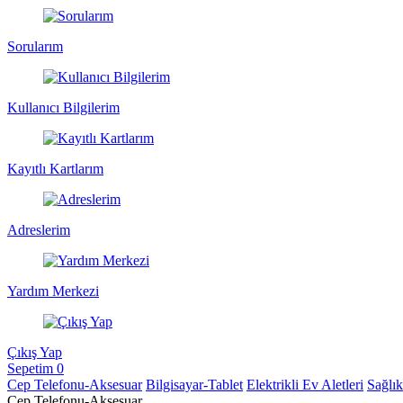
Sorularım
Kullanıcı Bilgilerim
Kayıtlı Kartlarım
Adreslerim
Yardım Merkezi
Çıkış Yap
Sepetim
0
Cep Telefonu-Aksesuar
Bilgisayar-Tablet
Elektrikli Ev Aletleri
Sağlı
Cep Telefonu-Aksesuar