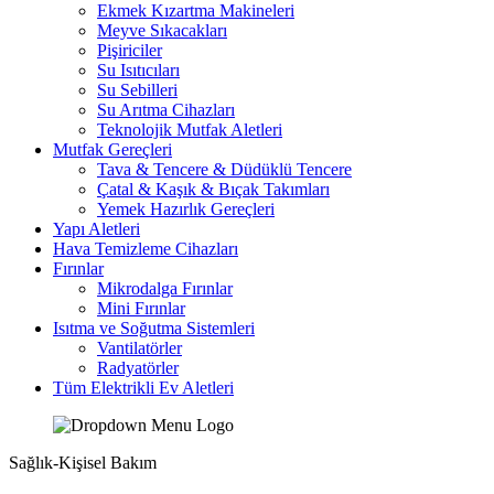
Ekmek Kızartma Makineleri
Meyve Sıkacakları
Pişiriciler
Su Isıtıcıları
Su Sebilleri
Su Arıtma Cihazları
Teknolojik Mutfak Aletleri
Mutfak Gereçleri
Tava & Tencere & Düdüklü Tencere
Çatal & Kaşık & Bıçak Takımları
Yemek Hazırlık Gereçleri
Yapı Aletleri
Hava Temizleme Cihazları
Fırınlar
Mikrodalga Fırınlar
Mini Fırınlar
Isıtma ve Soğutma Sistemleri
Vantilatörler
Radyatörler
Tüm Elektrikli Ev Aletleri
Sağlık-Kişisel Bakım