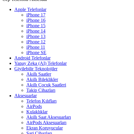
Apple Telefonlar
iPhone 17
iPhone 16
iPhone 15
iPhone 14
iPhone 13
iPhone 12
iPhone 11
iPhone SE
Android Telefonlar
Yapay Zeka (AI) Telefonlar
Giyilebilir Teknolojiler
Akıllı Saatler
Akıllı Bileklikler
Akıllı Çocuk Saatleri
Takip Cihazları
Aksesuarlar
Telefon Kılıfları
AirPods
Kulaklıklar
Akıllı Saat Aksesuarları
AirPods Aksesuarları
Ekran Koruyucular
Şarj Cihazları