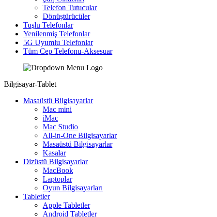
Telefon Tutucular
Dönüştürücüler
Tuşlu Telefonlar
Yenilenmiş Telefonlar
5G Uyumlu Telefonlar
Tüm Cep Telefonu-Aksesuar
Bilgisayar-Tablet
Masaüstü Bilgisayarlar
Mac mini
iMac
Mac Studio
All-in-One Bilgisayarlar
Masaüstü Bilgisayarlar
Kasalar
Dizüstü Bilgisayarlar
MacBook
Laptoplar
Oyun Bilgisayarları
Tabletler
Apple Tabletler
Android Tabletler