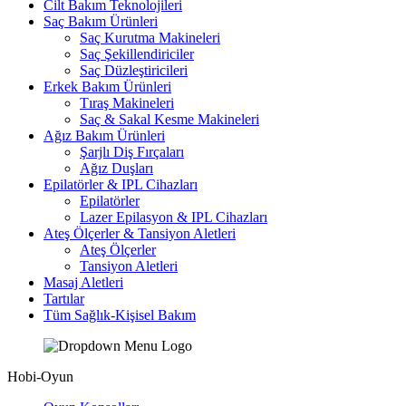
Cilt Bakım Teknolojileri
Saç Bakım Ürünleri
Saç Kurutma Makineleri
Saç Şekillendiriciler
Saç Düzleştiricileri
Erkek Bakım Ürünleri
Tıraş Makineleri
Saç & Sakal Kesme Makineleri
Ağız Bakım Ürünleri
Şarjlı Diş Fırçaları
Ağız Duşları
Epilatörler & IPL Cihazları
Epilatörler
Lazer Epilasyon & IPL Cihazları
Ateş Ölçerler & Tansiyon Aletleri
Ateş Ölçerler
Tansiyon Aletleri
Masaj Aletleri
Tartılar
Tüm Sağlık-Kişisel Bakım
Hobi-Oyun