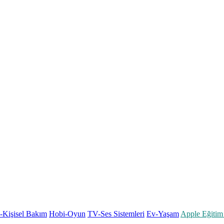
k-Kişisel Bakım
Hobi-Oyun
TV-Ses Sistemleri
Ev-Yaşam
Apple Eğitim