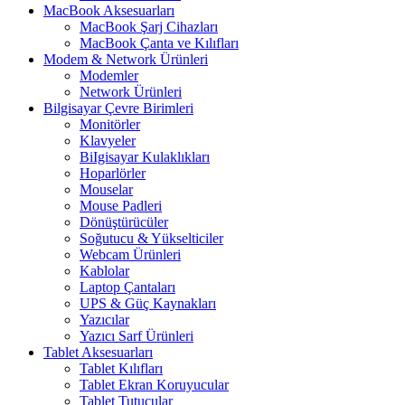
MacBook Aksesuarları
MacBook Şarj Cihazları
MacBook Çanta ve Kılıfları
Modem & Network Ürünleri
Modemler
Network Ürünleri
Bilgisayar Çevre Birimleri
Monitörler
Klavyeler
BiIgisayar Kulaklıkları
Hoparlörler
Mouselar
Mouse Padleri
Dönüştürücüler
Soğutucu & Yükselticiler
Webcam Ürünleri
Kablolar
Laptop Çantaları
UPS & Güç Kaynakları
Yazıcılar
Yazıcı Sarf Ürünleri
Tablet Aksesuarları
Tablet Kılıfları
Tablet Ekran Koruyucular
Tablet Tutucular