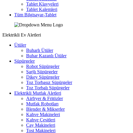
Tablet Klavyeleri
Tablet Kalemleri
Tüm Bilgisayar-Tablet
Elektrikli Ev Aletleri
Ütüler
Buharlı Ütüler
Buhar Kazanlı Ütüler
Süpürgeler
Robot Süpürgeler
Şarjlı Süpürgeler
Dikey Süpürgeler
Toz Torbasız Süpürgeler
Toz Torbalı Süpürgeler
Elektrikli Mutfak Aletleri
Airfryer & Fritözler
Mutfak Robotları
Blender & Mikserler
Kahve Makineleri
Kahve Çeşitleri
Çay Makineleri
Tost Makineleri