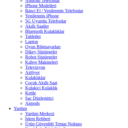
Android Telefonlar
iPhone Modelleri
İkinci El / Yenilenmiş Telefonlar
Yenilenmiş iPhone
5G Uyumlu Telefonlar
Akıllı Saatler
Bluetooth Kulaklıklar
Tabletler
Laptop
Oyun Bilgisayarları
Dikey Süpürgeler
Robot Süpürgeler
Kahve Makineleri
Televizyon
Airfryer
Kulaklıklar
Çocuk Akıllı Saat
Kulakiçi Kulaklık
Kettle
Saç Düzleştirici
Airpods
Yardım
Yardım Merkezi
İşlem Rehberi
Ürün Güvenliği Temas Noktası