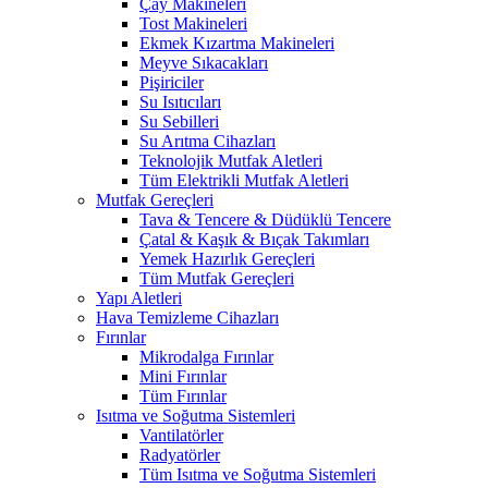
Çay Makineleri
Tost Makineleri
Ekmek Kızartma Makineleri
Meyve Sıkacakları
Pişiriciler
Su Isıtıcıları
Su Sebilleri
Su Arıtma Cihazları
Teknolojik Mutfak Aletleri
Tüm Elektrikli Mutfak Aletleri
Mutfak Gereçleri
Tava & Tencere & Düdüklü Tencere
Çatal & Kaşık & Bıçak Takımları
Yemek Hazırlık Gereçleri
Tüm Mutfak Gereçleri
Yapı Aletleri
Hava Temizleme Cihazları
Fırınlar
Mikrodalga Fırınlar
Mini Fırınlar
Tüm Fırınlar
Isıtma ve Soğutma Sistemleri
Vantilatörler
Radyatörler
Tüm Isıtma ve Soğutma Sistemleri