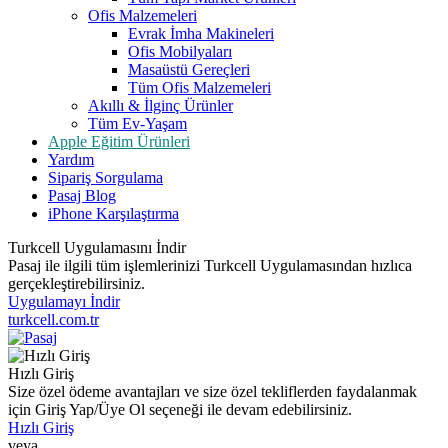
Ofis Malzemeleri
Evrak İmha Makineleri
Ofis Mobilyaları
Masaüstü Gereçleri
Tüm Ofis Malzemeleri
Akıllı & İlginç Ürünler
Tüm Ev-Yaşam
Apple Eğitim Ürünleri
Yardım
Sipariş Sorgulama
Pasaj Blog
iPhone Karşılaştırma
Turkcell Uygulamasını İndir
Pasaj ile ilgili tüm işlemlerinizi Turkcell Uygulamasından hızlıca
gerçekleştirebilirsiniz.
Uygulamayı İndir
turkcell.com.tr
Hızlı Giriş
Size özel ödeme avantajları ve size özel tekliflerden faydalanmak
için Giriş Yap/Üye Ol seçeneği ile devam edebilirsiniz.
Hızlı Giriş
veya