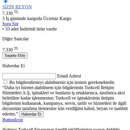
SİZİN REYON
TL
7.330
3 İş gününde kargoda
Ücretsiz Kargo
Soru Sor
• 33 adet İndirimli ürün vardır
Diğer Satıcılar
TL
7.330
Sepete Ekle
Haberdar Et
Email Adresi
Bu bilgilendirmeyi alabilmeniz için izniniz gerekmektedir.
“Daha iyi hizmet alabilmem için bilgilerimin Turkcell İletişim
Hizmetleri A.Ş, iştirakleri ve bunların iş ortaklarınca, tarafımca aksi
belirtiline kadar işlenmesine; Turkcell ve iştiraklerinin iletişim
bilgilerimi kullanarak, kampanya, servis, tarife ve hizmetleri ile ilgili
duyuruları tarafıma iletmesine izin verdiğimi kabul, beyan ve taahhüt
ederim.”
Haberdar Et
ButtonIcon
Hattınız Turkcell Finansman kredili tekliflerimize uygun değildir.