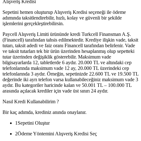
Alışveriş Kredisi
Sepetini hemen oluşturup Alışveriş Kredisi seçeneği ile ödeme
adımında taksitlendirebilir, hızlı, kolay ve güvenli bir şekilde
işlemlerini gerçekleştirebilirsin.
Paycell Alışveriş Limiti ürününde kredi Turkcell Finansman A.Ş.
(Financell) tarafından tahsis edilmektedir. Krediye ilişkin vade, taksit
tutarı, taksit adedi ve faiz oranı Financell tarafından belirlenir. Vade
ve taksit tutarları tek bir ürün üzerinden hesaplanmış olup sepetteki
tutar üzerinden değişiklik gösterebilir. Maksimum vade
bilgisayarlarda 12, tabletlerde 6 aydır. 20.000 TL ve altındaki cep
telefonlarında maksimum vade 12 ay, 20.000 TL üzerindeki cep
telefonlarında 3 aydır. Örneğin, sepetinizde 22.600 TL ve 19.500 TL
değerinde iki ayrı telefon varsa kullanabileceğiniz maksimum vade 3
aydır. Bu kategoriler haricinde kalan ve 50.001 TL – 100.000 TL
arasında açılacak krediler için vade üst sınırı 24 aydır.
Nasıl Kredi Kullanabilirim ?
Bir kaç adımda, krediniz anında onaylanır.
1
Sepetini Oluştur
2
Ödeme Yöntemini Alışveriş Kredisi Seç