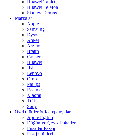
Huawei Tablet
Huawei Telefon
Stanley Termos
Markalar
Apple
Samsung
Dyson
Anker
Arzum
Braun
Casper
Huawei
JBL
Lenovo
Omix
Philips
Realme
Xiaomi
TCL
Sony
Özel Günler & Kampanyalar
Apple Eğitim
Düğün ve Çeyiz Paketleri
Fırsatlar Pasajı
Pasaj Günleri