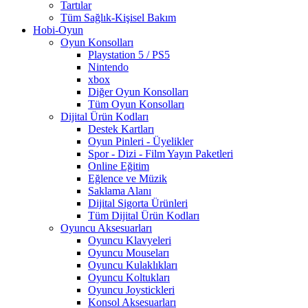
Tartılar
Tüm Sağlık-Kişisel Bakım
Hobi-Oyun
Oyun Konsolları
Playstation 5 / PS5
Nintendo
xbox
Diğer Oyun Konsolları
Tüm Oyun Konsolları
Dijital Ürün Kodları
Destek Kartları
Oyun Pinleri - Üyelikler
Spor - Dizi - Film Yayın Paketleri
Online Eğitim
Eğlence ve Müzik
Saklama Alanı
Dijital Sigorta Ürünleri
Tüm Dijital Ürün Kodları
Oyuncu Aksesuarları
Oyuncu Klavyeleri
Oyuncu Mouseları
Oyuncu Kulaklıkları
Oyuncu Koltukları
Oyuncu Joystickleri
Konsol Aksesuarları