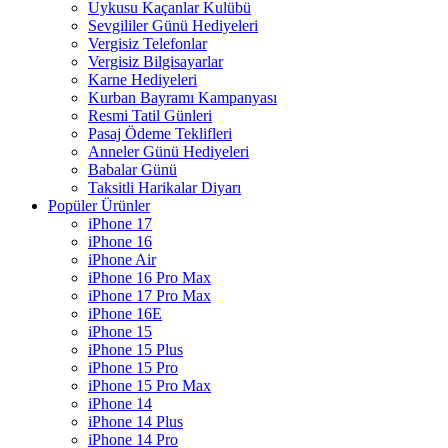
Uykusu Kaçanlar Kulübü
Sevgililer Günü Hediyeleri
Vergisiz Telefonlar
Vergisiz Bilgisayarlar
Karne Hediyeleri
Kurban Bayramı Kampanyası
Resmi Tatil Günleri
Pasaj Ödeme Teklifleri
Anneler Günü Hediyeleri
Babalar Günü
Taksitli Harikalar Diyarı
Popüler Ürünler
iPhone 17
iPhone 16
iPhone Air
iPhone 16 Pro Max
iPhone 17 Pro Max
iPhone 16E
iPhone 15
iPhone 15 Plus
iPhone 15 Pro
iPhone 15 Pro Max
iPhone 14
iPhone 14 Plus
iPhone 14 Pro