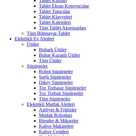
Tablet Kılıfları
Tablet Ekran Koruyucular
Tablet Tutucular
Tablet Klavyeleri
Tablet Kalemleri
Tüm Tablet Aksesuarları
Tüm Bilgisayar-Tablet
Elektrikli Ev Aletleri
Ütüler
Buharlı Ütüler
Buhar Kazanlı Ütüler
Tüm Ütüler
Süpürgeler
Robot Süpürgeler
Şarjlı Süpürgeler
Dikey Süpürgeler
Toz Torbasız Süpürgeler
Toz Torbalı Süpürgeler
Tüm Süpürgeler
Elektrikli Mutfak Aletleri
Airfryer & Fritözler
Mutfak Robotları
Blender & Mikserler
Kahve Makineleri
Kahve Çeşitleri