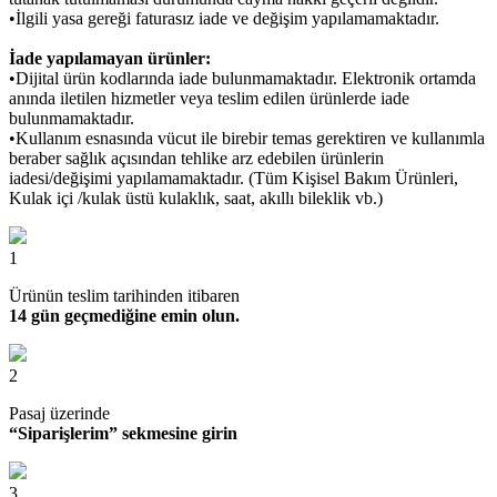
•İlgili yasa gereği faturasız iade ve değişim yapılamamaktadır.
İade yapılamayan ürünler:
•Dijital ürün kodlarında iade bulunmamaktadır. Elektronik ortamda
anında iletilen hizmetler veya teslim edilen ürünlerde iade
bulunmamaktadır.
•Kullanım esnasında vücut ile birebir temas gerektiren ve kullanımla
beraber sağlık açısından tehlike arz edebilen ürünlerin
iadesi/değişimi yapılamamaktadır. (Tüm Kişisel Bakım Ürünleri,
Kulak içi /kulak üstü kulaklık, saat, akıllı bileklik vb.)
1
Ürünün teslim tarihinden itibaren
14 gün geçmediğine emin olun.
2
Pasaj üzerinde
“Siparişlerim” sekmesine girin
3