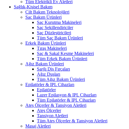
Tüm Elektrikli Ev Aletleri
Sağlık-Kişisel Bakım
Cilt Bakım Teknolojileri
Saç Bakım Ürünleri
Saç Kurutma Makineleri
Saç Şekillendiriciler
Saç Düzleştiricileri
Tüm Saç Bakım Ürünleri
Erkek Bakım Ürünleri
Tıraş Makineleri
Saç & Sakal Kesme Makineleri
Tüm Erkek Bakım Ürünleri
Ağız Bakım Ürünleri
Şarjlı Diş Fırçaları
Ağız Duşları
Tüm Ağız Bakım Ürünleri
Epilatörler & IPL Cihazları
Epilatörler
Lazer Epilasyon & IPL Cihazları
Tüm Epilatörler & IPL Cihazları
Ateş Ölçerler & Tansiyon Aletleri
Ateş Ölçerler
Tansiyon Aletleri
Tüm Ateş Ölçerler & Tansiyon Aletleri
Masaj Aletleri