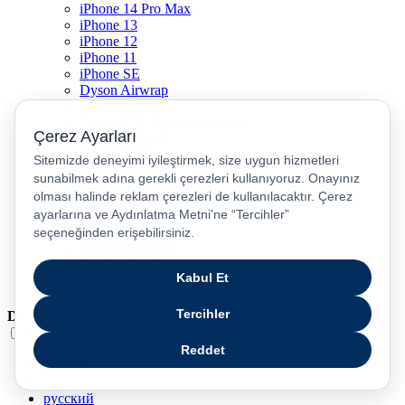
iPhone 14 Pro Max
iPhone 13
iPhone 12
iPhone 11
iPhone SE
Dyson Airwrap
Dyson V15
Dyson V15 Detect Submarine
Dyson Airstrait
Dyson V12
Dyson V8
Samsung Galaxy S25
Samsung Galaxy S25 Ultra
PS5 / Playstation 5
PS4 / Playstation 4
Nintendo Switch
Xbox Series S
Xbox Series X
Dil
Türkçe
English
عربى
русский