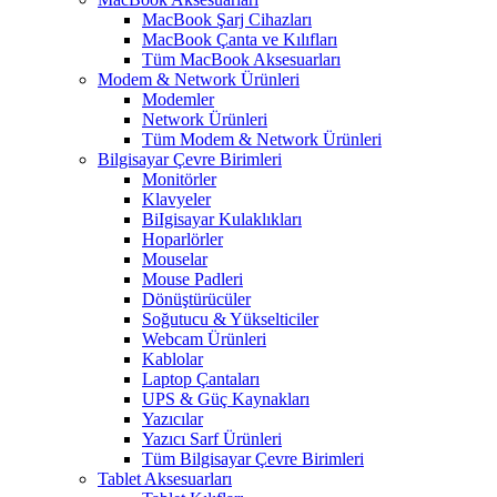
MacBook Şarj Cihazları
MacBook Çanta ve Kılıfları
Tüm MacBook Aksesuarları
Modem & Network Ürünleri
Modemler
Network Ürünleri
Tüm Modem & Network Ürünleri
Bilgisayar Çevre Birimleri
Monitörler
Klavyeler
BiIgisayar Kulaklıkları
Hoparlörler
Mouselar
Mouse Padleri
Dönüştürücüler
Soğutucu & Yükselticiler
Webcam Ürünleri
Kablolar
Laptop Çantaları
UPS & Güç Kaynakları
Yazıcılar
Yazıcı Sarf Ürünleri
Tüm Bilgisayar Çevre Birimleri
Tablet Aksesuarları