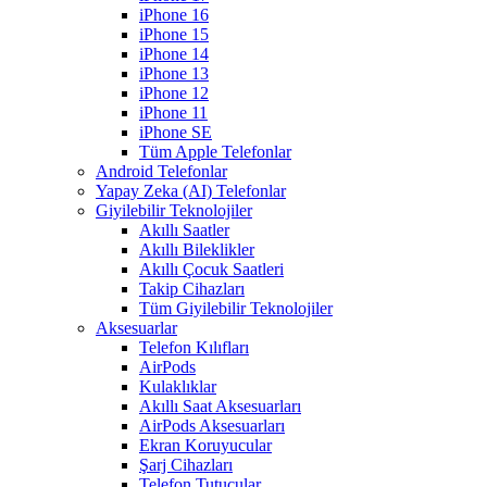
iPhone 16
iPhone 15
iPhone 14
iPhone 13
iPhone 12
iPhone 11
iPhone SE
Tüm Apple Telefonlar
Android Telefonlar
Yapay Zeka (AI) Telefonlar
Giyilebilir Teknolojiler
Akıllı Saatler
Akıllı Bileklikler
Akıllı Çocuk Saatleri
Takip Cihazları
Tüm Giyilebilir Teknolojiler
Aksesuarlar
Telefon Kılıfları
AirPods
Kulaklıklar
Akıllı Saat Aksesuarları
AirPods Aksesuarları
Ekran Koruyucular
Şarj Cihazları
Telefon Tutucular