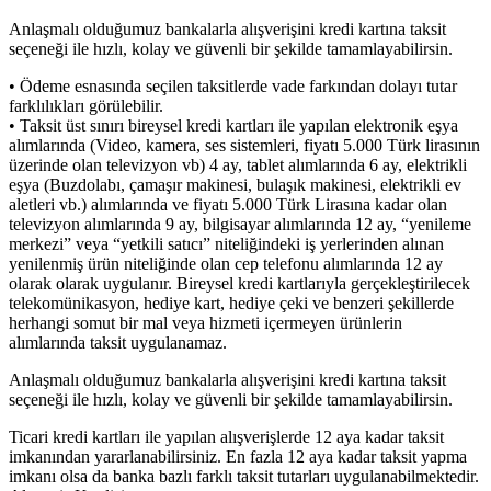
Anlaşmalı olduğumuz bankalarla alışverişini kredi kartına taksit
seçeneği ile hızlı, kolay ve güvenli bir şekilde tamamlayabilirsin.
• Ödeme esnasında seçilen taksitlerde vade farkından dolayı tutar
farklılıkları görülebilir.
• Taksit üst sınırı bireysel kredi kartları ile yapılan elektronik eşya
alımlarında (Video, kamera, ses sistemleri, fiyatı 5.000 Türk lirasının
üzerinde olan televizyon vb) 4 ay, tablet alımlarında 6 ay, elektrikli
eşya (Buzdolabı, çamaşır makinesi, bulaşık makinesi, elektrikli ev
aletleri vb.) alımlarında ve fiyatı 5.000 Türk Lirasına kadar olan
televizyon alımlarında 9 ay, bilgisayar alımlarında 12 ay, “yenileme
merkezi” veya “yetkili satıcı” niteliğindeki iş yerlerinden alınan
yenilenmiş ürün niteliğinde olan cep telefonu alımlarında 12 ay
olarak olarak uygulanır. Bireysel kredi kartlarıyla gerçekleştirilecek
telekomünikasyon, hediye kart, hediye çeki ve benzeri şekillerde
herhangi somut bir mal veya hizmeti içermeyen ürünlerin
alımlarında taksit uygulanamaz.
Anlaşmalı olduğumuz bankalarla alışverişini kredi kartına taksit
seçeneği ile hızlı, kolay ve güvenli bir şekilde tamamlayabilirsin.
Ticari kredi kartları ile yapılan alışverişlerde 12 aya kadar taksit
imkanından yararlanabilirsiniz. En fazla 12 aya kadar taksit yapma
imkanı olsa da banka bazlı farklı taksit tutarları uygulanabilmektedir.