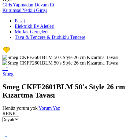
Giriş Yapmadan Devam Et
Kurumsal Yetkili Girişi
Pasaj
Elektrikli Ev Aletleri
Mutfak Gereçleri
Tava & Tencere & Düdüklü Tencere
"
"
Smeg
Smeg CKFF2601BLM 50's Style 26 cm
Kızartma Tavası
Henüz yorum yok
Yorum Yaz
RENK