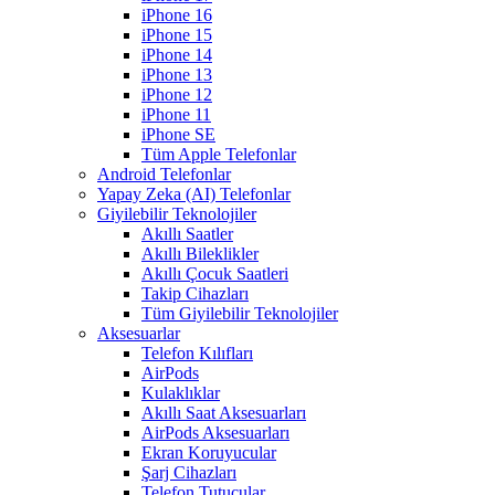
iPhone 16
iPhone 15
iPhone 14
iPhone 13
iPhone 12
iPhone 11
iPhone SE
Tüm Apple Telefonlar
Android Telefonlar
Yapay Zeka (AI) Telefonlar
Giyilebilir Teknolojiler
Akıllı Saatler
Akıllı Bileklikler
Akıllı Çocuk Saatleri
Takip Cihazları
Tüm Giyilebilir Teknolojiler
Aksesuarlar
Telefon Kılıfları
AirPods
Kulaklıklar
Akıllı Saat Aksesuarları
AirPods Aksesuarları
Ekran Koruyucular
Şarj Cihazları
Telefon Tutucular