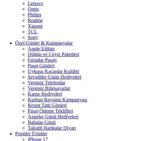
Lenovo
Omix
Philips
Realme
Xiaomi
TCL
Sony
Özel Günler & Kampanyalar
Apple Eğitim
Düğün ve Çeyiz Paketleri
Fırsatlar Pasajı
Pasaj Günleri
Uykusu Kaçanlar Kulübü
Sevgililer Günü Hediyeleri
Vergisiz Telefonlar
Vergisiz Bilgisayarlar
Karne Hediyeleri
Kurban Bayramı Kampanyası
Resmi Tatil Günleri
Pasaj Ödeme Teklifleri
Anneler Günü Hediyeleri
Babalar Günü
Taksitli Harikalar Diyarı
Popüler Ürünler
iPhone 17