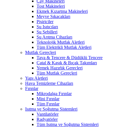
Çay Makineleri
Tost Makineleri
Ekmek Kızartma Makineleri
Meyve Sıkacakları
Pişiriciler
Su Isıtıcıları
Su Sebilleri
Su Arıtma Cihazları
Teknolojik Mutfak Aletleri
Tüm Elektrikli Mutfak Aletleri
Mutfak Gereçleri
Tava & Tencere & Düdüklü Tencere
Çatal & Kaşık & Bıçak Takımları
Yemek Hazırlık Gereçleri
Tüm Mutfak Gereçleri
Yapı Aletleri
Hava Temizleme Cihazları
Fırınlar
Mikrodalga Fırınlar
Mini Fırınlar
Tüm Fırınlar
Isıtma ve Soğutma Sistemleri
Vantilatörler
Radyatörler
Tüm Isıtma ve Soğutma Sistemleri