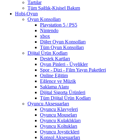
Tartılar
Tüm Sağlık-Kişisel Bakım
Hobi-Oyun
Oyun Konsolları
Playstation 5 / PS5
Nintendo
xbox
Diğer Oyun Konsolları
Tüm Oyun Konsolları
Dijital Ürün Kodları
Destek Kartları
Oyun Pinleri - Üyelikler
Spor - Dizi - Film Yayın Paketleri
Online Eğitim
Eğlence ve Müzik
Saklama Alanı
Dijital Sigorta Ürünleri
Tüm Dijital Ürün Kodları
Oyuncu Aksesuarları
Oyuncu Klavyeleri
Oyuncu Mouseları
Oyuncu Kulaklıkları
Oyuncu Koltukları
Oyuncu Joystickleri
Konsol Aksesuarları