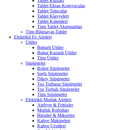
Tablet Kılıfları
Tablet Ekran Koruyucular
Tablet Tutucular
Tablet Klavyeleri
Tablet Kalemleri
Tüm Tablet Aksesuarları
Tüm Bilgisayar-Tablet
Elektrikli Ev Aletleri
Ütüler
Buharlı Ütüler
Buhar Kazanlı Ütüler
Tüm Ütüler
Süpürgeler
Robot Süpürgeler
Şarjlı Süpürgeler
Dikey Süpürgeler
Toz Torbasız Süpürgeler
Toz Torbalı Süpürgeler
Tüm Süpürgeler
Elektrikli Mutfak Aletleri
Airfryer & Fritözler
Mutfak Robotları
Blender & Mikserler
Kahve Makineleri
Kahve Çeşitleri