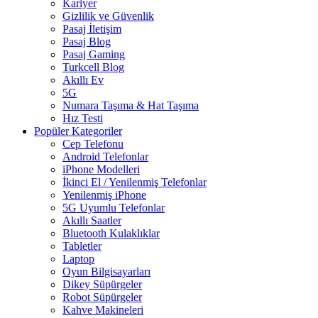
Kariyer
Gizlilik ve Güvenlik
Pasaj İletişim
Pasaj Blog
Pasaj Gaming
Turkcell Blog
Akıllı Ev
5G
Numara Taşıma & Hat Taşıma
Hız Testi
Popüler Kategoriler
Cep Telefonu
Android Telefonlar
iPhone Modelleri
İkinci El / Yenilenmiş Telefonlar
Yenilenmiş iPhone
5G Uyumlu Telefonlar
Akıllı Saatler
Bluetooth Kulaklıklar
Tabletler
Laptop
Oyun Bilgisayarları
Dikey Süpürgeler
Robot Süpürgeler
Kahve Makineleri