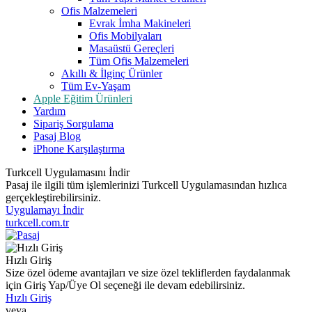
Ofis Malzemeleri
Evrak İmha Makineleri
Ofis Mobilyaları
Masaüstü Gereçleri
Tüm Ofis Malzemeleri
Akıllı & İlginç Ürünler
Tüm Ev-Yaşam
Apple Eğitim Ürünleri
Yardım
Sipariş Sorgulama
Pasaj Blog
iPhone Karşılaştırma
Turkcell Uygulamasını İndir
Pasaj ile ilgili tüm işlemlerinizi Turkcell Uygulamasından hızlıca
gerçekleştirebilirsiniz.
Uygulamayı İndir
turkcell.com.tr
Hızlı Giriş
Size özel ödeme avantajları ve size özel tekliflerden faydalanmak
için Giriş Yap/Üye Ol seçeneği ile devam edebilirsiniz.
Hızlı Giriş
veya