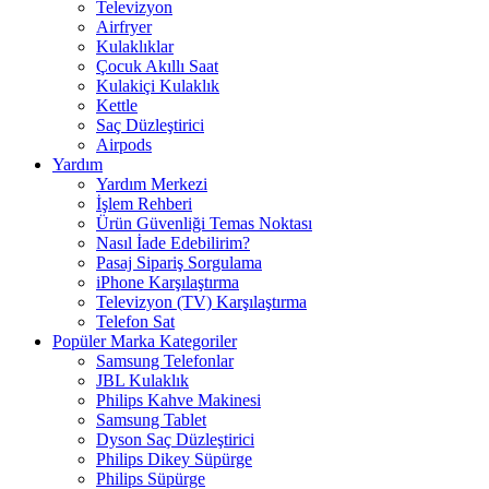
Televizyon
Airfryer
Kulaklıklar
Çocuk Akıllı Saat
Kulakiçi Kulaklık
Kettle
Saç Düzleştirici
Airpods
Yardım
Yardım Merkezi
İşlem Rehberi
Ürün Güvenliği Temas Noktası
Nasıl İade Edebilirim?
Pasaj Sipariş Sorgulama
iPhone Karşılaştırma
Televizyon (TV) Karşılaştırma
Telefon Sat
Popüler Marka Kategoriler
Samsung Telefonlar
JBL Kulaklık
Philips Kahve Makinesi
Samsung Tablet
Dyson Saç Düzleştirici
Philips Dikey Süpürge
Philips Süpürge