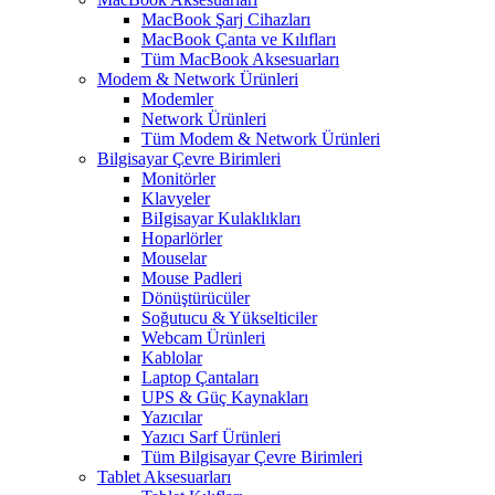
MacBook Şarj Cihazları
MacBook Çanta ve Kılıfları
Tüm MacBook Aksesuarları
Modem & Network Ürünleri
Modemler
Network Ürünleri
Tüm Modem & Network Ürünleri
Bilgisayar Çevre Birimleri
Monitörler
Klavyeler
BiIgisayar Kulaklıkları
Hoparlörler
Mouselar
Mouse Padleri
Dönüştürücüler
Soğutucu & Yükselticiler
Webcam Ürünleri
Kablolar
Laptop Çantaları
UPS & Güç Kaynakları
Yazıcılar
Yazıcı Sarf Ürünleri
Tüm Bilgisayar Çevre Birimleri
Tablet Aksesuarları