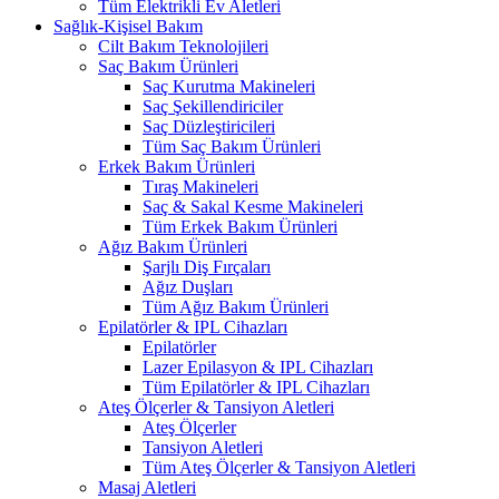
Tüm Elektrikli Ev Aletleri
Sağlık-Kişisel Bakım
Cilt Bakım Teknolojileri
Saç Bakım Ürünleri
Saç Kurutma Makineleri
Saç Şekillendiriciler
Saç Düzleştiricileri
Tüm Saç Bakım Ürünleri
Erkek Bakım Ürünleri
Tıraş Makineleri
Saç & Sakal Kesme Makineleri
Tüm Erkek Bakım Ürünleri
Ağız Bakım Ürünleri
Şarjlı Diş Fırçaları
Ağız Duşları
Tüm Ağız Bakım Ürünleri
Epilatörler & IPL Cihazları
Epilatörler
Lazer Epilasyon & IPL Cihazları
Tüm Epilatörler & IPL Cihazları
Ateş Ölçerler & Tansiyon Aletleri
Ateş Ölçerler
Tansiyon Aletleri
Tüm Ateş Ölçerler & Tansiyon Aletleri
Masaj Aletleri