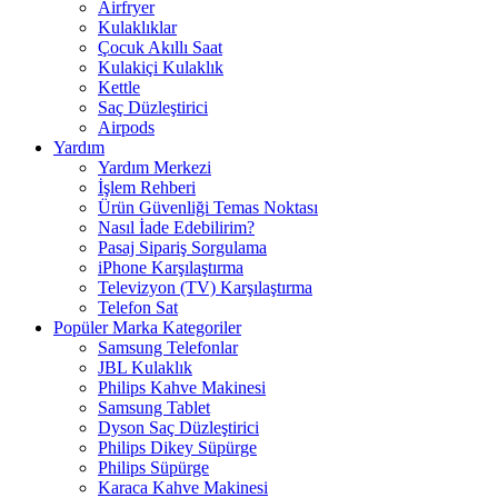
Airfryer
Kulaklıklar
Çocuk Akıllı Saat
Kulakiçi Kulaklık
Kettle
Saç Düzleştirici
Airpods
Yardım
Yardım Merkezi
İşlem Rehberi
Ürün Güvenliği Temas Noktası
Nasıl İade Edebilirim?
Pasaj Sipariş Sorgulama
iPhone Karşılaştırma
Televizyon (TV) Karşılaştırma
Telefon Sat
Popüler Marka Kategoriler
Samsung Telefonlar
JBL Kulaklık
Philips Kahve Makinesi
Samsung Tablet
Dyson Saç Düzleştirici
Philips Dikey Süpürge
Philips Süpürge
Karaca Kahve Makinesi