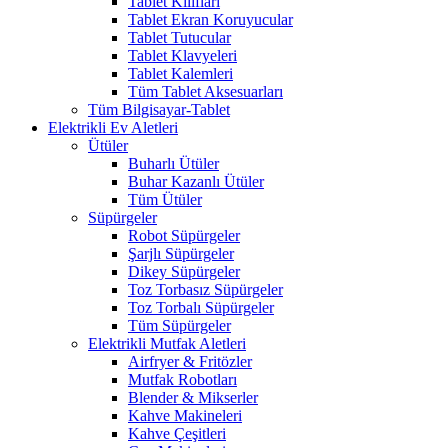
Tablet Kılıfları
Tablet Ekran Koruyucular
Tablet Tutucular
Tablet Klavyeleri
Tablet Kalemleri
Tüm Tablet Aksesuarları
Tüm Bilgisayar-Tablet
Elektrikli Ev Aletleri
Ütüler
Buharlı Ütüler
Buhar Kazanlı Ütüler
Tüm Ütüler
Süpürgeler
Robot Süpürgeler
Şarjlı Süpürgeler
Dikey Süpürgeler
Toz Torbasız Süpürgeler
Toz Torbalı Süpürgeler
Tüm Süpürgeler
Elektrikli Mutfak Aletleri
Airfryer & Fritözler
Mutfak Robotları
Blender & Mikserler
Kahve Makineleri
Kahve Çeşitleri