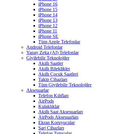
iPhone 16
iPhone 15
iPhone 14
iPhone 13
iPhone 12
iPhone 11
iPhone SE
Tüm Apple Telefonlar
Android Telefonlar
Yapay Zeka (AI) Telefonlar
Giyilebilir Teknolojiler
Akıllı Saatler
Akıllı Bileklikler
Akıllı Çocuk Saatleri
Takip Cihazları
Tüm Giyilebilir Teknolojiler
Aksesuarlar
Telefon Kılıfları
AirPods
Kulaklıklar
Akıllı Saat Aksesuarları
AirPods Aksesuarları
Ekran Koruyucular
Şarj Cihazları
Telefon Tutucular