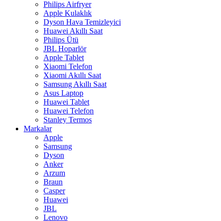
Philips Airfryer
Apple Kulaklık
Dyson Hava Temizleyici
Huawei Akıllı Saat
Philips Ütü
JBL Hoparlör
Apple Tablet
Xiaomi Telefon
Xiaomi Akıllı Saat
Samsung Akıllı Saat
Asus Laptop
Huawei Tablet
Huawei Telefon
Stanley Termos
Markalar
Apple
Samsung
Dyson
Anker
Arzum
Braun
Casper
Huawei
JBL
Lenovo