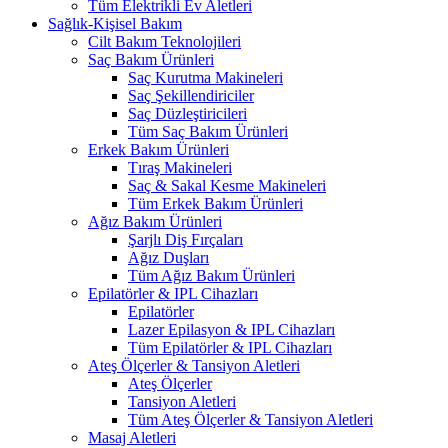
Tüm Elektrikli Ev Aletleri
Sağlık-Kişisel Bakım
Cilt Bakım Teknolojileri
Saç Bakım Ürünleri
Saç Kurutma Makineleri
Saç Şekillendiriciler
Saç Düzleştiricileri
Tüm Saç Bakım Ürünleri
Erkek Bakım Ürünleri
Tıraş Makineleri
Saç & Sakal Kesme Makineleri
Tüm Erkek Bakım Ürünleri
Ağız Bakım Ürünleri
Şarjlı Diş Fırçaları
Ağız Duşları
Tüm Ağız Bakım Ürünleri
Epilatörler & IPL Cihazları
Epilatörler
Lazer Epilasyon & IPL Cihazları
Tüm Epilatörler & IPL Cihazları
Ateş Ölçerler & Tansiyon Aletleri
Ateş Ölçerler
Tansiyon Aletleri
Tüm Ateş Ölçerler & Tansiyon Aletleri
Masaj Aletleri