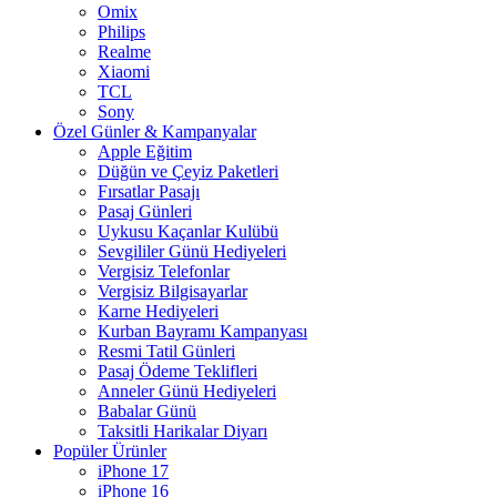
Omix
Philips
Realme
Xiaomi
TCL
Sony
Özel Günler & Kampanyalar
Apple Eğitim
Düğün ve Çeyiz Paketleri
Fırsatlar Pasajı
Pasaj Günleri
Uykusu Kaçanlar Kulübü
Sevgililer Günü Hediyeleri
Vergisiz Telefonlar
Vergisiz Bilgisayarlar
Karne Hediyeleri
Kurban Bayramı Kampanyası
Resmi Tatil Günleri
Pasaj Ödeme Teklifleri
Anneler Günü Hediyeleri
Babalar Günü
Taksitli Harikalar Diyarı
Popüler Ürünler
iPhone 17
iPhone 16