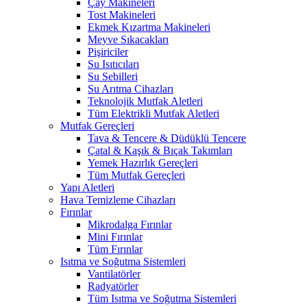
Çay Makineleri
Tost Makineleri
Ekmek Kızartma Makineleri
Meyve Sıkacakları
Pişiriciler
Su Isıtıcıları
Su Sebilleri
Su Arıtma Cihazları
Teknolojik Mutfak Aletleri
Tüm Elektrikli Mutfak Aletleri
Mutfak Gereçleri
Tava & Tencere & Düdüklü Tencere
Çatal & Kaşık & Bıçak Takımları
Yemek Hazırlık Gereçleri
Tüm Mutfak Gereçleri
Yapı Aletleri
Hava Temizleme Cihazları
Fırınlar
Mikrodalga Fırınlar
Mini Fırınlar
Tüm Fırınlar
Isıtma ve Soğutma Sistemleri
Vantilatörler
Radyatörler
Tüm Isıtma ve Soğutma Sistemleri