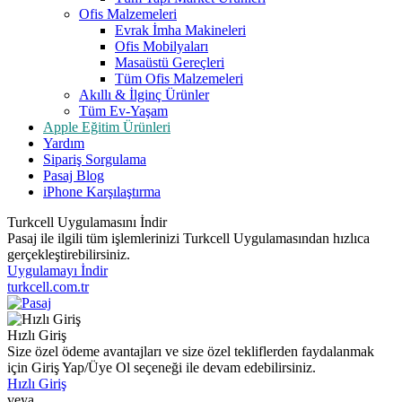
Ofis Malzemeleri
Evrak İmha Makineleri
Ofis Mobilyaları
Masaüstü Gereçleri
Tüm Ofis Malzemeleri
Akıllı & İlginç Ürünler
Tüm Ev-Yaşam
Apple Eğitim Ürünleri
Yardım
Sipariş Sorgulama
Pasaj Blog
iPhone Karşılaştırma
Turkcell Uygulamasını İndir
Pasaj ile ilgili tüm işlemlerinizi Turkcell Uygulamasından hızlıca
gerçekleştirebilirsiniz.
Uygulamayı İndir
turkcell.com.tr
Hızlı Giriş
Size özel ödeme avantajları ve size özel tekliflerden faydalanmak
için Giriş Yap/Üye Ol seçeneği ile devam edebilirsiniz.
Hızlı Giriş
veya