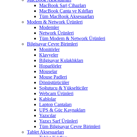
MacBook Şarj Cihazları
MacBook Çanta ve Kılıfları
Tüm MacBook Aksesuarları
Modem & Network Ürünleri
Modemler
Network Ürünleri
Tüm Modem & Network Ürünleri
Bilgisayar Çevre Birimleri
Monitörler
Klavyeler
BiIgisayar Kulaklıkları
Hoparlörler
Mouselar
Mouse Padleri
Dönüştürücüler
Soğutucu & Yükselticiler
Webcam Ürünleri
Kablolar
Laptop Çantaları
UPS & Güç Kaynakları
Yazıcılar
Yazıcı Sarf Ürünleri
Tüm Bilgisayar Çevre Birimleri
Tablet Aksesuarları