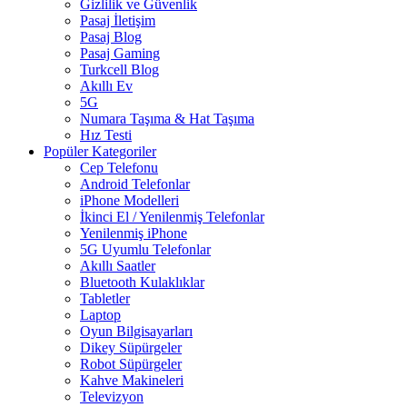
Gizlilik ve Güvenlik
Pasaj İletişim
Pasaj Blog
Pasaj Gaming
Turkcell Blog
Akıllı Ev
5G
Numara Taşıma & Hat Taşıma
Hız Testi
Popüler Kategoriler
Cep Telefonu
Android Telefonlar
iPhone Modelleri
İkinci El / Yenilenmiş Telefonlar
Yenilenmiş iPhone
5G Uyumlu Telefonlar
Akıllı Saatler
Bluetooth Kulaklıklar
Tabletler
Laptop
Oyun Bilgisayarları
Dikey Süpürgeler
Robot Süpürgeler
Kahve Makineleri
Televizyon