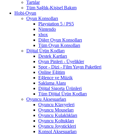
Tartılar
Tüm Sağlık-Kişisel Bakım
Hobi-Oyun
Oyun Konsolları
Playstation 5 / PS5
Nintendo
xbox
Diğer Oyun Konsolları
Tüm Oyun Konsolları
Dijital Ürün Kodları
Destek Kartları
Oyun Pinleri - Üyelikler
Spor - Dizi - Film Yayın Paketleri
Online Eğitim
Eğlence ve Müzik
Saklama Alanı
Dijital Sigorta Ürünleri
Tüm Dijital Ürün Kodları
Oyuncu Aksesuarları
Oyuncu Klavyeleri
Oyuncu Mouseları
Oyuncu Kulaklıkları
Oyuncu Koltukları
Oyuncu Joystickleri
Konsol Aksesuarları