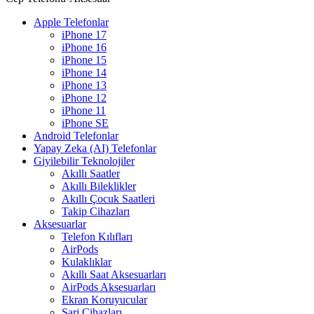
Apple Telefonlar
iPhone 17
iPhone 16
iPhone 15
iPhone 14
iPhone 13
iPhone 12
iPhone 11
iPhone SE
Android Telefonlar
Yapay Zeka (AI) Telefonlar
Giyilebilir Teknolojiler
Akıllı Saatler
Akıllı Bileklikler
Akıllı Çocuk Saatleri
Takip Cihazları
Aksesuarlar
Telefon Kılıfları
AirPods
Kulaklıklar
Akıllı Saat Aksesuarları
AirPods Aksesuarları
Ekran Koruyucular
Şarj Cihazları