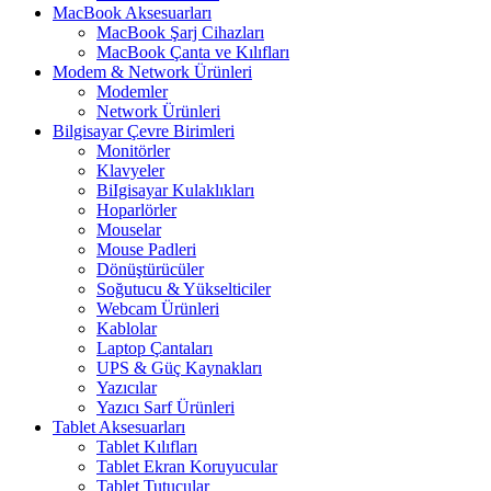
MacBook Aksesuarları
MacBook Şarj Cihazları
MacBook Çanta ve Kılıfları
Modem & Network Ürünleri
Modemler
Network Ürünleri
Bilgisayar Çevre Birimleri
Monitörler
Klavyeler
BiIgisayar Kulaklıkları
Hoparlörler
Mouselar
Mouse Padleri
Dönüştürücüler
Soğutucu & Yükselticiler
Webcam Ürünleri
Kablolar
Laptop Çantaları
UPS & Güç Kaynakları
Yazıcılar
Yazıcı Sarf Ürünleri
Tablet Aksesuarları
Tablet Kılıfları
Tablet Ekran Koruyucular
Tablet Tutucular