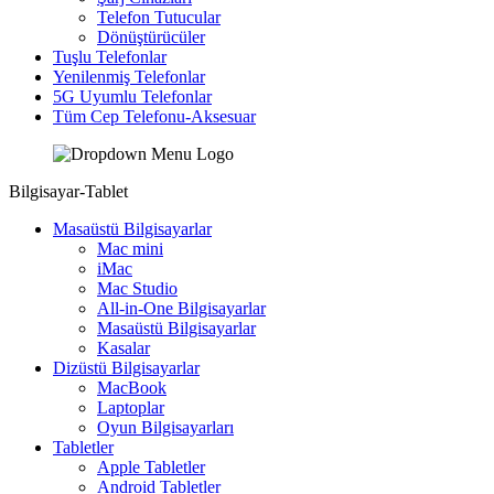
Telefon Tutucular
Dönüştürücüler
Tuşlu Telefonlar
Yenilenmiş Telefonlar
5G Uyumlu Telefonlar
Tüm Cep Telefonu-Aksesuar
Bilgisayar-Tablet
Masaüstü Bilgisayarlar
Mac mini
iMac
Mac Studio
All-in-One Bilgisayarlar
Masaüstü Bilgisayarlar
Kasalar
Dizüstü Bilgisayarlar
MacBook
Laptoplar
Oyun Bilgisayarları
Tabletler
Apple Tabletler
Android Tabletler