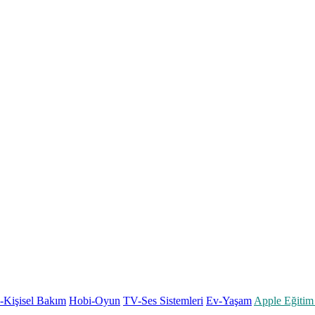
k-Kişisel Bakım
Hobi-Oyun
TV-Ses Sistemleri
Ev-Yaşam
Apple Eğitim