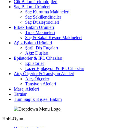
Cilt Bakım Teknolojileri
Saç Bakım Ürünleri
Saç Kurutma Makineleri
Saç Şekillendiriciler
Saç Düzleştiricileri
Erkek Bakım Ürünleri
Tıraş Makineleri
Saç & Sakal Kesme Makineleri
Ağız Bakım Ürünleri
Şarjlı Diş Fırçaları
Ağız Duşları
Epilatörler & IPL Cihazları
Epilatörler
Lazer Epilasyon & IPL Cihazları
Ateş Ölçerler & Tansiyon Aletleri
Ateş Ölçerler
Tansiyon Aletleri
Masaj Aletleri
Tartılar
Tüm Sağlık-Kişisel Bakım
Hobi-Oyun