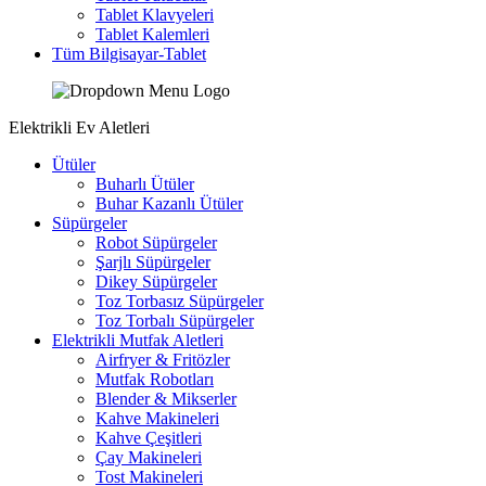
Tablet Klavyeleri
Tablet Kalemleri
Tüm Bilgisayar-Tablet
Elektrikli Ev Aletleri
Ütüler
Buharlı Ütüler
Buhar Kazanlı Ütüler
Süpürgeler
Robot Süpürgeler
Şarjlı Süpürgeler
Dikey Süpürgeler
Toz Torbasız Süpürgeler
Toz Torbalı Süpürgeler
Elektrikli Mutfak Aletleri
Airfryer & Fritözler
Mutfak Robotları
Blender & Mikserler
Kahve Makineleri
Kahve Çeşitleri
Çay Makineleri
Tost Makineleri