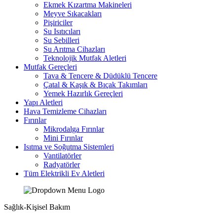
Ekmek Kızartma Makineleri
Meyve Sıkacakları
Pişiriciler
Su Isıtıcıları
Su Sebilleri
Su Arıtma Cihazları
Teknolojik Mutfak Aletleri
Mutfak Gereçleri
Tava & Tencere & Düdüklü Tencere
Çatal & Kaşık & Bıçak Takımları
Yemek Hazırlık Gereçleri
Yapı Aletleri
Hava Temizleme Cihazları
Fırınlar
Mikrodalga Fırınlar
Mini Fırınlar
Isıtma ve Soğutma Sistemleri
Vantilatörler
Radyatörler
Tüm Elektrikli Ev Aletleri
Sağlık-Kişisel Bakım