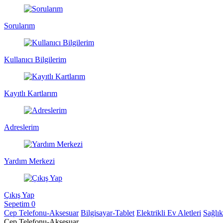
Sorularım
Kullanıcı Bilgilerim
Kayıtlı Kartlarım
Adreslerim
Yardım Merkezi
Çıkış Yap
Sepetim
0
Cep Telefonu-Aksesuar
Bilgisayar-Tablet
Elektrikli Ev Aletleri
Sağlı
Cep Telefonu-Aksesuar