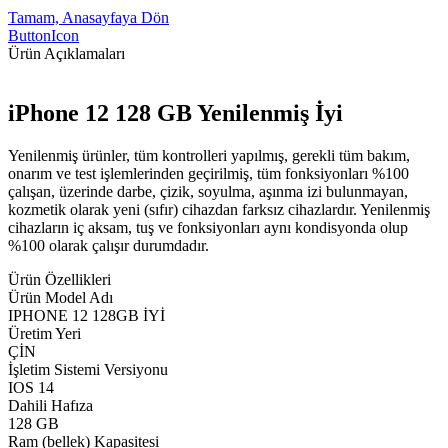
Tamam, Anasayfaya Dön
ButtonIcon
Ürün Açıklamaları
iPhone 12 128 GB Yenilenmiş İyi
Yenilenmiş ürünler, tüm kontrolleri yapılmış, gerekli tüm bakım,
onarım ve test işlemlerinden geçirilmiş, tüm fonksiyonları %100
çalışan, üzerinde darbe, çizik, soyulma, aşınma izi bulunmayan,
kozmetik olarak yeni (sıfır) cihazdan farksız cihazlardır. Yenilenmiş
cihazların iç aksam, tuş ve fonksiyonları aynı kondisyonda olup
%100 olarak çalışır durumdadır.
Ürün Özellikleri
Ürün Model Adı
IPHONE 12 128GB İYİ
Üretim Yeri
ÇİN
İşletim Sistemi Versiyonu
IOS 14
Dahili Hafıza
128 GB
Ram (bellek) Kapasitesi