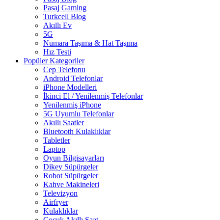
Pasaj Gaming
Turkcell Blog
Akıllı Ev
5G
Numara Taşıma & Hat Taşıma
Hız Testi
Popüler Kategoriler
Cep Telefonu
Android Telefonlar
iPhone Modelleri
İkinci El / Yenilenmiş Telefonlar
Yenilenmiş iPhone
5G Uyumlu Telefonlar
Akıllı Saatler
Bluetooth Kulaklıklar
Tabletler
Laptop
Oyun Bilgisayarları
Dikey Süpürgeler
Robot Süpürgeler
Kahve Makineleri
Televizyon
Airfryer
Kulaklıklar
Çocuk Akıllı Saat