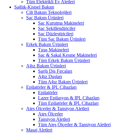
Tüm Elektrikli Ev Aletleri
Sağlık-Kişisel Bakım
Cilt Bakım Teknolojileri
Saç Bakım Ürünleri
Saç Kurutma Makineleri
Saç Şekillendiriciler
Saç Düzleştiricileri
Tüm Saç Bakım Ürünleri
Erkek Bakım Ürünleri
Tıraş Makineleri
Saç & Sakal Kesme Makineleri
Tüm Erkek Bakım Ürünleri
Ağız Bakım Ürünleri
Şarjlı Diş Fırçaları
Ağız Duşları
Tüm Ağız Bakım Ürünleri
Epilatörler & IPL Cihazları
Epilatörler
Lazer Epilasyon & IPL Cihazları
Tüm Epilatörler & IPL Cihazları
Ateş Ölçerler & Tansiyon Aletleri
Ateş Ölçerler
Tansiyon Aletleri
Tüm Ateş Ölçerler & Tansiyon Aletleri
Masaj Aletleri