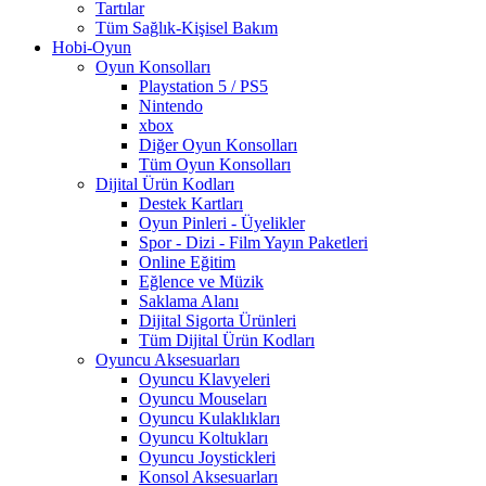
Tartılar
Tüm Sağlık-Kişisel Bakım
Hobi-Oyun
Oyun Konsolları
Playstation 5 / PS5
Nintendo
xbox
Diğer Oyun Konsolları
Tüm Oyun Konsolları
Dijital Ürün Kodları
Destek Kartları
Oyun Pinleri - Üyelikler
Spor - Dizi - Film Yayın Paketleri
Online Eğitim
Eğlence ve Müzik
Saklama Alanı
Dijital Sigorta Ürünleri
Tüm Dijital Ürün Kodları
Oyuncu Aksesuarları
Oyuncu Klavyeleri
Oyuncu Mouseları
Oyuncu Kulaklıkları
Oyuncu Koltukları
Oyuncu Joystickleri
Konsol Aksesuarları