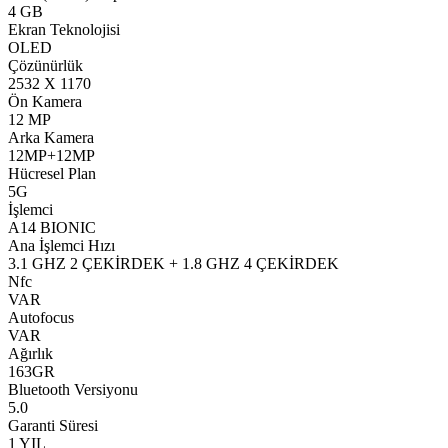
4 GB
Ekran Teknolojisi
OLED
Çözünürlük
2532 X 1170
Ön Kamera
12 MP
Arka Kamera
12MP+12MP
Hücresel Plan
5G
İşlemci
A14 BIONIC
Ana İşlemci Hızı
3.1 GHZ 2 ÇEKİRDEK + 1.8 GHZ 4 ÇEKİRDEK
Nfc
VAR
Autofocus
VAR
Ağırlık
163GR
Bluetooth Versiyonu
5.0
Garanti Süresi
1 YIL