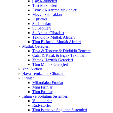
Çay Makineleri
Tost Makineleri
Ekmek Kızartma Makineleri
Meyve Sıkacakları
Pişiriciler
Su Isıtıcıları
Su Sebilleri
Su Arıtma Cihazları
Teknolojik Mutfak Aletleri
Tüm Elektrikli Mutfak Aletleri
Mutfak Gereçleri
Tava & Tencere & Düdüklü Tencere
Çatal & Kaşık & Bıçak Takımları
Yemek Hazırlık Gereçleri
Tüm Mutfak Gereçleri
Yapı Aletleri
Hava Temizleme Cihazları
Fırınlar
Mikrodalga Fırınlar
Mini Fırınlar
Tüm Fırınlar
Isıtma ve Soğutma Sistemleri
Vantilatörler
Radyatörler
Tüm Isıtma ve Soğutma Sistemleri