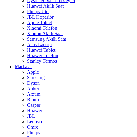
Dyson Hava Temizleyici
Huawei Akıllı Saat
Philips Ütü
JBL Hoparlör
Apple Tablet
Xiaomi Telefon
Xiaomi Akıllı Saat
Samsung Akıllı Saat
Asus Laptop
Huawei Tablet
Huawei Telefon
Stanley Termos
Markalar
Apple
Samsung
Dyson
Anker
Arzum
Braun
Casper
Huawei
JBL
Lenovo
Omix
Philips