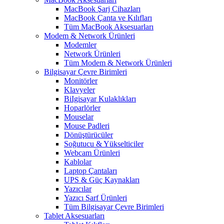
MacBook Şarj Cihazları
MacBook Çanta ve Kılıfları
Tüm MacBook Aksesuarları
Modem & Network Ürünleri
Modemler
Network Ürünleri
Tüm Modem & Network Ürünleri
Bilgisayar Çevre Birimleri
Monitörler
Klavyeler
BiIgisayar Kulaklıkları
Hoparlörler
Mouselar
Mouse Padleri
Dönüştürücüler
Soğutucu & Yükselticiler
Webcam Ürünleri
Kablolar
Laptop Çantaları
UPS & Güç Kaynakları
Yazıcılar
Yazıcı Sarf Ürünleri
Tüm Bilgisayar Çevre Birimleri
Tablet Aksesuarları