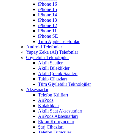
iPhone 16
iPhone 15
iPhone 14
iPhone 13
iPhone 12
iPhone 11
iPhone SE
Tüm Apple Telefonlar
Android Telefonlar
Yapay Zeka (AI) Telefonlar
Giyilebilir Teknolojiler
Akıllı Saatler
Akıllı Bileklikler
Akıllı Çocuk Saatleri
Takip Cihazları
Tüm Giyilebilir Teknolojiler
Aksesuarlar
Telefon Kılıfları
AirPods
Kulaklıklar
Akıllı Saat Aksesuarları
AirPods Aksesuarları
Ekran Koruyucular
Şarj Cihazları
Telefon Tutucular