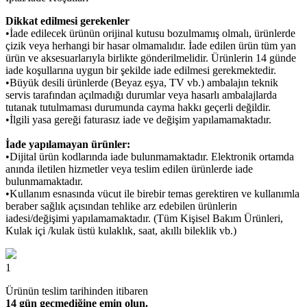
Dikkat edilmesi gerekenler
•İade edilecek ürünün orijinal kutusu bozulmamış olmalı, ürünlerde
çizik veya herhangi bir hasar olmamalıdır. İade edilen ürün tüm yan
ürün ve aksesuarlarıyla birlikte gönderilmelidir. Ürünlerin 14 günde
iade koşullarına uygun bir şekilde iade edilmesi gerekmektedir.
•Büyük desili ürünlerde (Beyaz eşya, TV vb.) ambalajın teknik
servis tarafından açılmadığı durumlar veya hasarlı ambalajlarda
tutanak tutulmaması durumunda cayma hakkı geçerli değildir.
•İlgili yasa gereği faturasız iade ve değişim yapılamamaktadır.
İade yapılamayan ürünler:
•Dijital ürün kodlarında iade bulunmamaktadır. Elektronik ortamda
anında iletilen hizmetler veya teslim edilen ürünlerde iade
bulunmamaktadır.
•Kullanım esnasında vücut ile birebir temas gerektiren ve kullanımla
beraber sağlık açısından tehlike arz edebilen ürünlerin
iadesi/değişimi yapılamamaktadır. (Tüm Kişisel Bakım Ürünleri,
Kulak içi /kulak üstü kulaklık, saat, akıllı bileklik vb.)
1
Ürünün teslim tarihinden itibaren
14 gün geçmediğine emin olun.