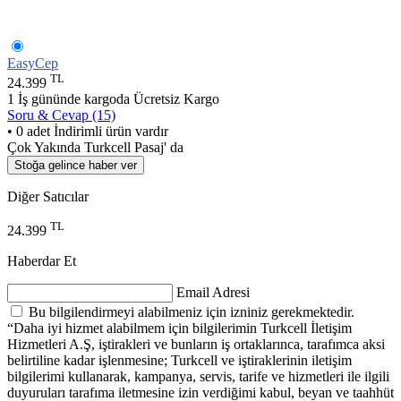
EasyCep
TL
24.399
1 İş gününde kargoda
Ücretsiz Kargo
Soru & Cevap (15)
• 0 adet İndirimli ürün vardır
Çok Yakında Turkcell Pasaj' da
Stoğa gelince haber ver
Diğer Satıcılar
TL
24.399
Haberdar Et
Email Adresi
Bu bilgilendirmeyi alabilmeniz için izniniz gerekmektedir.
“Daha iyi hizmet alabilmem için bilgilerimin Turkcell İletişim
Hizmetleri A.Ş, iştirakleri ve bunların iş ortaklarınca, tarafımca aksi
belirtiline kadar işlenmesine; Turkcell ve iştiraklerinin iletişim
bilgilerimi kullanarak, kampanya, servis, tarife ve hizmetleri ile ilgili
duyuruları tarafıma iletmesine izin verdiğimi kabul, beyan ve taahhüt