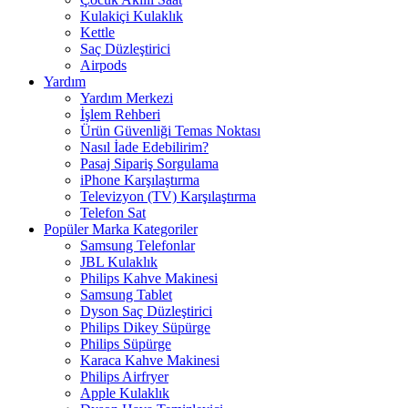
Kulakiçi Kulaklık
Kettle
Saç Düzleştirici
Airpods
Yardım
Yardım Merkezi
İşlem Rehberi
Ürün Güvenliği Temas Noktası
Nasıl İade Edebilirim?
Pasaj Sipariş Sorgulama
iPhone Karşılaştırma
Televizyon (TV) Karşılaştırma
Telefon Sat
Popüler Marka Kategoriler
Samsung Telefonlar
JBL Kulaklık
Philips Kahve Makinesi
Samsung Tablet
Dyson Saç Düzleştirici
Philips Dikey Süpürge
Philips Süpürge
Karaca Kahve Makinesi
Philips Airfryer
Apple Kulaklık