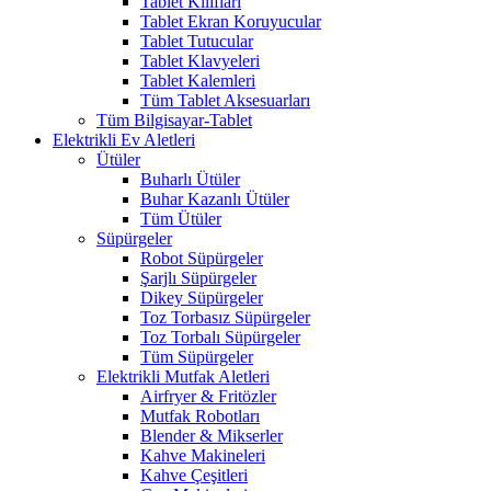
Tablet Kılıfları
Tablet Ekran Koruyucular
Tablet Tutucular
Tablet Klavyeleri
Tablet Kalemleri
Tüm Tablet Aksesuarları
Tüm Bilgisayar-Tablet
Elektrikli Ev Aletleri
Ütüler
Buharlı Ütüler
Buhar Kazanlı Ütüler
Tüm Ütüler
Süpürgeler
Robot Süpürgeler
Şarjlı Süpürgeler
Dikey Süpürgeler
Toz Torbasız Süpürgeler
Toz Torbalı Süpürgeler
Tüm Süpürgeler
Elektrikli Mutfak Aletleri
Airfryer & Fritözler
Mutfak Robotları
Blender & Mikserler
Kahve Makineleri
Kahve Çeşitleri