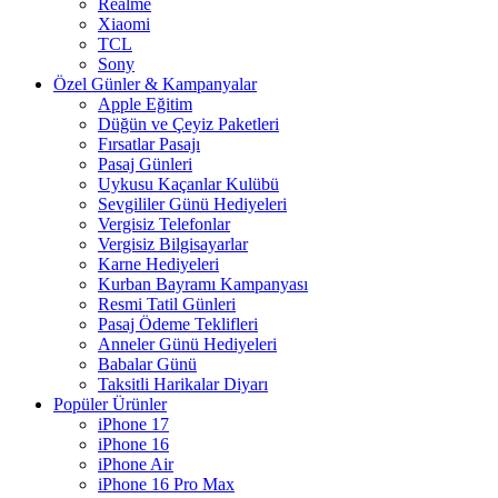
Realme
Xiaomi
TCL
Sony
Özel Günler & Kampanyalar
Apple Eğitim
Düğün ve Çeyiz Paketleri
Fırsatlar Pasajı
Pasaj Günleri
Uykusu Kaçanlar Kulübü
Sevgililer Günü Hediyeleri
Vergisiz Telefonlar
Vergisiz Bilgisayarlar
Karne Hediyeleri
Kurban Bayramı Kampanyası
Resmi Tatil Günleri
Pasaj Ödeme Teklifleri
Anneler Günü Hediyeleri
Babalar Günü
Taksitli Harikalar Diyarı
Popüler Ürünler
iPhone 17
iPhone 16
iPhone Air
iPhone 16 Pro Max