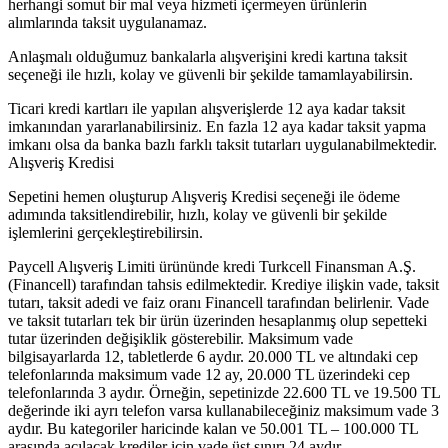
herhangi somut bir mal veya hizmeti içermeyen ürünlerin
alımlarında taksit uygulanamaz.
Anlaşmalı olduğumuz bankalarla alışverişini kredi kartına taksit
seçeneği ile hızlı, kolay ve güvenli bir şekilde tamamlayabilirsin.
Ticari kredi kartları ile yapılan alışverişlerde 12 aya kadar taksit
imkanından yararlanabilirsiniz. En fazla 12 aya kadar taksit yapma
imkanı olsa da banka bazlı farklı taksit tutarları uygulanabilmektedir.
Alışveriş Kredisi
Sepetini hemen oluşturup Alışveriş Kredisi seçeneği ile ödeme
adımında taksitlendirebilir, hızlı, kolay ve güvenli bir şekilde
işlemlerini gerçekleştirebilirsin.
Paycell Alışveriş Limiti ürününde kredi Turkcell Finansman A.Ş.
(Financell) tarafından tahsis edilmektedir. Krediye ilişkin vade, taksit
tutarı, taksit adedi ve faiz oranı Financell tarafından belirlenir. Vade
ve taksit tutarları tek bir ürün üzerinden hesaplanmış olup sepetteki
tutar üzerinden değişiklik gösterebilir. Maksimum vade
bilgisayarlarda 12, tabletlerde 6 aydır. 20.000 TL ve altındaki cep
telefonlarında maksimum vade 12 ay, 20.000 TL üzerindeki cep
telefonlarında 3 aydır. Örneğin, sepetinizde 22.600 TL ve 19.500 TL
değerinde iki ayrı telefon varsa kullanabileceğiniz maksimum vade 3
aydır. Bu kategoriler haricinde kalan ve 50.001 TL – 100.000 TL
arasında açılacak krediler için vade üst sınırı 24 aydır.