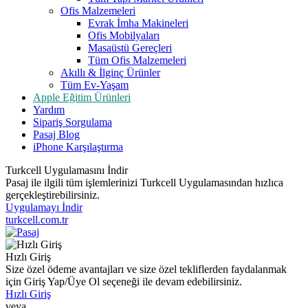
Ofis Malzemeleri
Evrak İmha Makineleri
Ofis Mobilyaları
Masaüstü Gereçleri
Tüm Ofis Malzemeleri
Akıllı & İlginç Ürünler
Tüm Ev-Yaşam
Apple Eğitim Ürünleri
Yardım
Sipariş Sorgulama
Pasaj Blog
iPhone Karşılaştırma
Turkcell Uygulamasını İndir
Pasaj ile ilgili tüm işlemlerinizi Turkcell Uygulamasından hızlıca
gerçekleştirebilirsiniz.
Uygulamayı İndir
turkcell.com.tr
Hızlı Giriş
Size özel ödeme avantajları ve size özel tekliflerden faydalanmak
için Giriş Yap/Üye Ol seçeneği ile devam edebilirsiniz.
Hızlı Giriş
veya