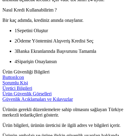
Nasıl Kredi Kullanabilirim ?
Bir kaç adımda, krediniz anında onaylanır.
1
Sepetini Oluştur
2
Ödeme Yöntemini Alışveriş Kredisi Seç
3
Banka Ekranlarında Başvurunu Tamamla
4
Siparişin Onaylansın
Ürün Güvenliği Bilgileri
ButtonIcon
Sorumlu Kişi
Üretici Bilgileri
Ürün Güvenlik Görselleri
Güvenlik Açıklamaları ve Kılavuzlar
Ürünün gerekli düzenlemelere sahip olmasını sağlayan Türkiye
merkezli tedarikçileri gösterir.
Ürün bilgileri, ürünün üreticisi ile ilgili adres ve bilgileri içerir.
Ürünün ambalajı ve ürüne ilişkin güvenlik uyarıları hakkında