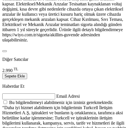
kapsar. Elektriksel/Mekanik Arızalar Tesisattan kaynaklanan voltaj
değişimi, kısa devre gibi nedenlerle cihazda ortaya çıkan elektriksel
arızalar ile kullanıcı veya üretici kusuru hariç olmak üzere cihazda
gerçekleşen mekanik arızaları kapsar. Cihaz Kırılması, Sıvı Teması,
Elektriksel ve Mekanik Arızalar teminatları sigorta alındığı günden
itibaren 1 yıl süreyle geçerlidir. Ürünle ilgili detaylı bilgilendirmeye
https://wiyo.com.tr/sigorta/akillim-guvende adresinden
ulaşabilirsiniz.
Diğer Satıcılar
TL
2.990
Sepete Ekle
Haberdar Et
Email Adresi
Bu bilgilendirmeyi alabilmeniz için izniniz gerekmektedir.
“Daha iyi hizmet alabilmem için bilgilerimin Turkcell İletişim
Hizmetleri A.Ş, iştirakleri ve bunların iş ortaklarınca, tarafımca aksi
belirtiline kadar işlenmesine; Turkcell ve iştiraklerinin iletişim
bilgilerimi kullanarak, kampanya, servis, tarife ve hizmetleri ile ilgili