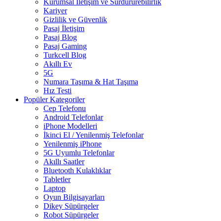
Kurumsal İletişim ve Sürdürürebilirlik
Kariyer
Gizlilik ve Güvenlik
Pasaj İletişim
Pasaj Blog
Pasaj Gaming
Turkcell Blog
Akıllı Ev
5G
Numara Taşıma & Hat Taşıma
Hız Testi
Popüler Kategoriler
Cep Telefonu
Android Telefonlar
iPhone Modelleri
İkinci El / Yenilenmiş Telefonlar
Yenilenmiş iPhone
5G Uyumlu Telefonlar
Akıllı Saatler
Bluetooth Kulaklıklar
Tabletler
Laptop
Oyun Bilgisayarları
Dikey Süpürgeler
Robot Süpürgeler