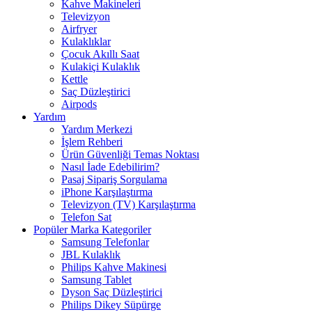
Kahve Makineleri
Televizyon
Airfryer
Kulaklıklar
Çocuk Akıllı Saat
Kulakiçi Kulaklık
Kettle
Saç Düzleştirici
Airpods
Yardım
Yardım Merkezi
İşlem Rehberi
Ürün Güvenliği Temas Noktası
Nasıl İade Edebilirim?
Pasaj Sipariş Sorgulama
iPhone Karşılaştırma
Televizyon (TV) Karşılaştırma
Telefon Sat
Popüler Marka Kategoriler
Samsung Telefonlar
JBL Kulaklık
Philips Kahve Makinesi
Samsung Tablet
Dyson Saç Düzleştirici
Philips Dikey Süpürge