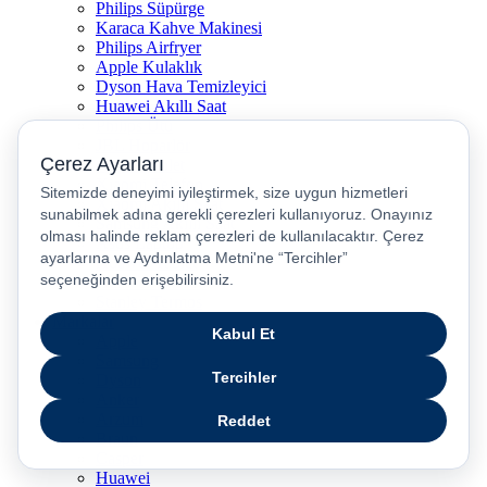
Philips Süpürge
Karaca Kahve Makinesi
Philips Airfryer
Apple Kulaklık
Dyson Hava Temizleyici
Huawei Akıllı Saat
Philips Ütü
JBL Hoparlör
Apple Tablet
Xiaomi Telefon
Xiaomi Akıllı Saat
Samsung Akıllı Saat
Asus Laptop
Huawei Tablet
Huawei Telefon
Stanley Termos
Markalar
Apple
Samsung
Dyson
Anker
Arzum
Braun
Casper
Huawei