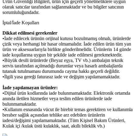
Ürün Güvenliği Bilgileri, ürün için geçerli yönetmeliklere uygun
olarak satıcılar tarafından sağlanmaktadır ve bu bilgiler satıcının
sorumluluğundadır.
İptal/İade Koşulları
Dikkat edilmesi gerekenler
•İade edilecek ürünün orijinal kutusu bozulmamış olmalı, ürünlerde
çizik veya herhangi bir hasar olmamalıdır. İade edilen ürün tüm yan
ürün ve aksesuarlarıyla birlikte gönderilmelidir. Ürünlerin 14 günde
iade koşullarına uygun bir şekilde iade edilmesi gerekmektedir.
•Büyük desili ürünlerde (Beyaz eşya, TV vb.) ambalajın teknik
servis tarafından açılmadığı durumlar veya hasarlı ambalajlarda
tutanak tutulmaması durumunda cayma hakkı geçerli değildir.
•İlgili yasa gereği faturasız iade ve değişim yapılamamaktadır.
İade yapılamayan ürünler:
•Dijital ürün kodlarında iade bulunmamaktadır. Elektronik ortamda
anında iletilen hizmetler veya teslim edilen ürünlerde iade
bulunmamaktadır.
•Kullanım esnasında vücut ile birebir temas gerektiren ve kullanımla
beraber sağlık açısından tehlike arz edebilen ürünlerin
iadesi/değişimi yapılamamaktadır. (Tüm Kişisel Bakım Ürünleri,
Kulak içi /kulak üstü kulaklık, saat, akıllı bileklik vb.)