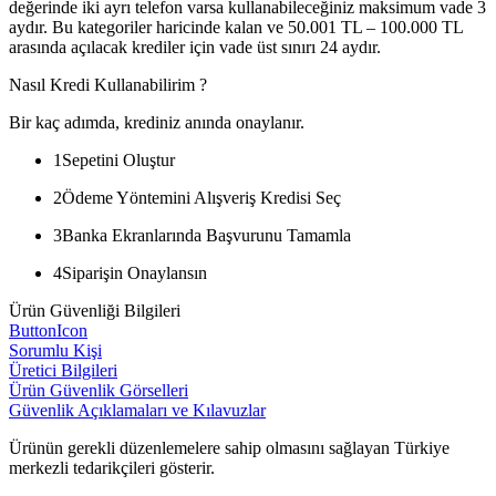
değerinde iki ayrı telefon varsa kullanabileceğiniz maksimum vade 3
aydır. Bu kategoriler haricinde kalan ve 50.001 TL – 100.000 TL
arasında açılacak krediler için vade üst sınırı 24 aydır.
Nasıl Kredi Kullanabilirim ?
Bir kaç adımda, krediniz anında onaylanır.
1
Sepetini Oluştur
2
Ödeme Yöntemini Alışveriş Kredisi Seç
3
Banka Ekranlarında Başvurunu Tamamla
4
Siparişin Onaylansın
Ürün Güvenliği Bilgileri
ButtonIcon
Sorumlu Kişi
Üretici Bilgileri
Ürün Güvenlik Görselleri
Güvenlik Açıklamaları ve Kılavuzlar
Ürünün gerekli düzenlemelere sahip olmasını sağlayan Türkiye
merkezli tedarikçileri gösterir.