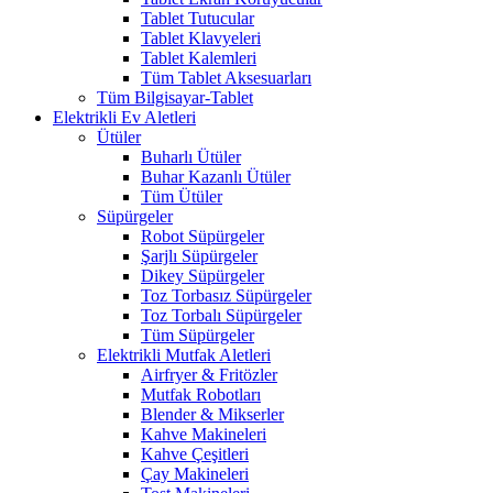
Tablet Tutucular
Tablet Klavyeleri
Tablet Kalemleri
Tüm Tablet Aksesuarları
Tüm Bilgisayar-Tablet
Elektrikli Ev Aletleri
Ütüler
Buharlı Ütüler
Buhar Kazanlı Ütüler
Tüm Ütüler
Süpürgeler
Robot Süpürgeler
Şarjlı Süpürgeler
Dikey Süpürgeler
Toz Torbasız Süpürgeler
Toz Torbalı Süpürgeler
Tüm Süpürgeler
Elektrikli Mutfak Aletleri
Airfryer & Fritözler
Mutfak Robotları
Blender & Mikserler
Kahve Makineleri
Kahve Çeşitleri
Çay Makineleri