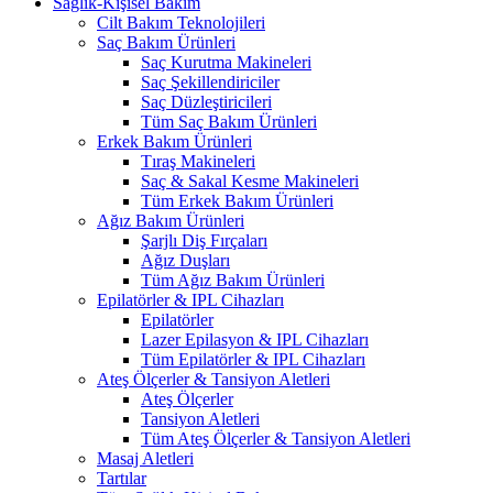
Sağlık-Kişisel Bakım
Cilt Bakım Teknolojileri
Saç Bakım Ürünleri
Saç Kurutma Makineleri
Saç Şekillendiriciler
Saç Düzleştiricileri
Tüm Saç Bakım Ürünleri
Erkek Bakım Ürünleri
Tıraş Makineleri
Saç & Sakal Kesme Makineleri
Tüm Erkek Bakım Ürünleri
Ağız Bakım Ürünleri
Şarjlı Diş Fırçaları
Ağız Duşları
Tüm Ağız Bakım Ürünleri
Epilatörler & IPL Cihazları
Epilatörler
Lazer Epilasyon & IPL Cihazları
Tüm Epilatörler & IPL Cihazları
Ateş Ölçerler & Tansiyon Aletleri
Ateş Ölçerler
Tansiyon Aletleri
Tüm Ateş Ölçerler & Tansiyon Aletleri
Masaj Aletleri
Tartılar