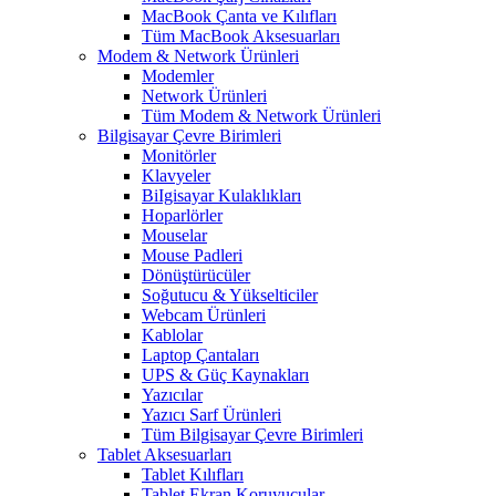
MacBook Çanta ve Kılıfları
Tüm MacBook Aksesuarları
Modem & Network Ürünleri
Modemler
Network Ürünleri
Tüm Modem & Network Ürünleri
Bilgisayar Çevre Birimleri
Monitörler
Klavyeler
BiIgisayar Kulaklıkları
Hoparlörler
Mouselar
Mouse Padleri
Dönüştürücüler
Soğutucu & Yükselticiler
Webcam Ürünleri
Kablolar
Laptop Çantaları
UPS & Güç Kaynakları
Yazıcılar
Yazıcı Sarf Ürünleri
Tüm Bilgisayar Çevre Birimleri
Tablet Aksesuarları
Tablet Kılıfları
Tablet Ekran Koruyucular