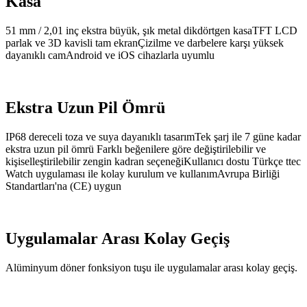
Kasa
51 mm / 2,01 inç ekstra büyük, şık metal dikdörtgen kasaTFT LCD
parlak ve 3D kavisli tam ekranÇizilme ve darbelere karşı yüksek
dayanıklı camAndroid ve iOS cihazlarla uyumlu
Ekstra Uzun Pil Ömrü
IP68 dereceli toza ve suya dayanıklı tasarımTek şarj ile 7 güne kadar
ekstra uzun pil ömrü Farklı beğenilere göre değiştirilebilir ve
kişiselleştirilebilir zengin kadran seçeneğiKullanıcı dostu Türkçe ttec
Watch uygulaması ile kolay kurulum ve kullanımAvrupa Birliği
Standartları'na (CE) uygun
Uygulamalar Arası Kolay Geçiş
Alüminyum döner fonksiyon tuşu ile uygulamalar arası kolay geçiş.