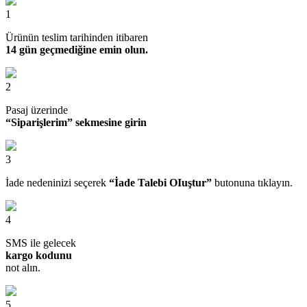
1
Ürünün teslim tarihinden itibaren
14 gün geçmediğine emin olun.
2
Pasaj üzerinde
“Siparişlerim” sekmesine girin
3
İade nedeninizi seçerek
“İade Talebi OIuştur”
butonuna tıklayın.
4
SMS ile gelecek
kargo kodunu
not alın.
5