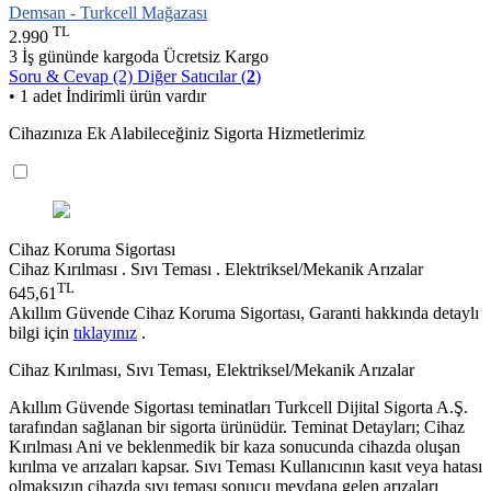
Demsan - Turkcell Mağazası
TL
2.990
3 İş gününde kargoda
Ücretsiz Kargo
Soru & Cevap (2)
Diğer Satıcılar (
2
)
• 1 adet İndirimli ürün vardır
Cihazınıza Ek Alabileceğiniz Sigorta Hizmetlerimiz
Cihaz Koruma Sigortası
Cihaz Kırılması . Sıvı Teması . Elektriksel/Mekanik Arızalar
TL
645,61
Akıllım Güvende Cihaz Koruma Sigortası, Garanti hakkında detaylı
bilgi için
tıklayınız
.
Cihaz Kırılması, Sıvı Teması, Elektriksel/Mekanik Arızalar
Akıllım Güvende Sigortası teminatları Turkcell Dijital Sigorta A.Ş.
tarafından sağlanan bir sigorta ürünüdür. Teminat Detayları; Cihaz
Kırılması Ani ve beklenmedik bir kaza sonucunda cihazda oluşan
kırılma ve arızaları kapsar. Sıvı Teması Kullanıcının kasıt veya hatası
olmaksızın cihazda sıvı teması sonucu meydana gelen arızaları