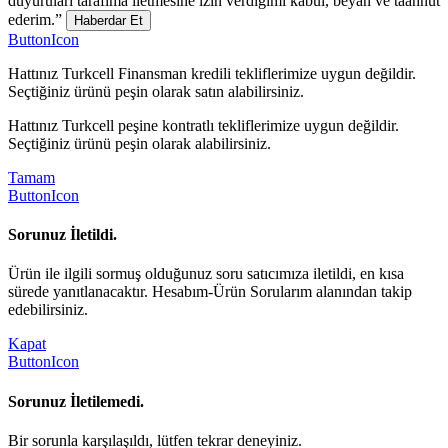
duyuruları tarafıma iletmesine izin verdiğimi kabul, beyan ve taahhüt
ederim.”
Haberdar Et
ButtonIcon
Hattınız Turkcell Finansman kredili tekliflerimize uygun değildir.
Seçtiğiniz ürünü peşin olarak satın alabilirsiniz.
Hattınız Turkcell peşine kontratlı tekliflerimize uygun değildir.
Seçtiğiniz ürünü peşin olarak alabilirsiniz.
Tamam
ButtonIcon
Sorunuz İletildi.
Ürün ile ilgili sormuş olduğunuz soru satıcımıza iletildi, en kısa
sürede yanıtlanacaktır. Hesabım-Ürün Sorularım alanından takip
edebilirsiniz.
Kapat
ButtonIcon
Sorunuz İletilemedi.
Bir sorunla karşılaşıldı, lütfen tekrar deneyiniz.