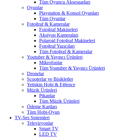
Tüm Oyuncu Aksesuarları
Oyunlar
Playstation & Konsol Oyunları
Tüm Oyunlar
Fotoğraf & Kameralar
Fotoğraf Makineleri
Aksiyon Kameraları
Polaroid Fotoğraf Makineleri
Fotoğraf Yazıcıları
Tüm Fotoğraf & Kameralar
Youtuber & Yayıncı Ürünleri
Mikrofonlar
Tüm Youtuber & Yayıncı Ürünleri
Dronelar
Scooterlar ve Bisikletler
Yetişkin Hobi & Eğlence
Müzik Ürünleri
Pikaplar
Tüm Müzik Ürünleri
Ödeme Kartları
Tüm Hobi-Oyun
TV-Ses Sistemleri
Televizyonlar
Smart TV
LED TV