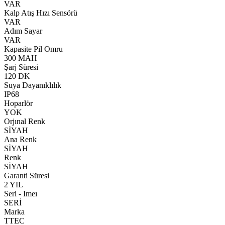
VAR
Kalp Atış Hızı Sensörü
VAR
Adım Sayar
VAR
Kapasite Pil Omru
300 MAH
Şarj Süresi
120 DK
Suya Dayanıklılık
IP68
Hoparlör
YOK
Orjınal Renk
SİYAH
Ana Renk
SİYAH
Renk
SİYAH
Garanti Süresi
2 YIL
Seri - Imeı
SERİ
Marka
TTEC