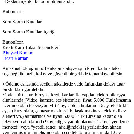
- Reklam içerikli bir soru olmamalıdır.
ButtonIcon
Soru Sorma Kuralları
Soru Sorma Kuralları içeriği.
ButtonIcon
Kredi Kartı Taksit Seçenekleri
Bireysel Kartlar
Ticari Kartlar
Anlaşmalı olduğumuz bankalarla alışverişini kredi kartına taksit
seçeneği ile hızlı, kolay ve güvenli bir şekilde tamamlayabilirsin.
• Ödeme esnasında seçilen taksitlerde vade farkından dolayı tutar
farklılıkları görülebilir.
• Taksit üst sınırı bireysel kredi kartları ile yapılan elektronik eşya
alımlarında (Video, kamera, ses sistemleri, fiyatı 5.000 Türk lirasının
üzerinde olan televizyon vb) 4 ay, tablet alımlarında 6 ay, elektrikli
eşya (Buzdolabı, çamaşır makinesi, bulaşık makinesi, elektrikli ev
aletleri vb.) alımlarında ve fiyatı 5.000 Türk Lirasına kadar olan
televizyon alımlarında 9 ay, bilgisayar alımlarında 12 ay, “yenileme
merkezi” veya “yetkili satıcı” niteliğindeki iş yerlerinden alınan
yenilenmiş ürün niteliğinde olan cep telefonu alımlarında 12 ay