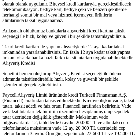
olarak olarak uygulanır. Bireysel kredi kartlarıyla gerçekleştirilecek
telekomünikasyon, hediye kart, hediye çeki ve benzeri şekillerde
herhangi somut bir mal veya hizmeti içermeyen ürünlerin
alımlarında taksit uygulanamaz.
Anlaşmalı olduğumuz bankalarla alışverişini kredi kartına taksit
seçeneği ile hızlı, kolay ve güvenli bir şekilde tamamlayabilirsin.
Ticari kredi kartları ile yapılan alışverişlerde 12 aya kadar taksit
imkanından yararlanabilirsiniz. En fazla 12 aya kadar taksit yapma
imkanı olsa da banka bazlı farklı taksit tutarları uygulanabilmektedir.
Alışveriş Kredisi
Sepetini hemen oluşturup Alışveriş Kredisi seçeneği ile ödeme
adımında taksitlendirebilir, hızlı, kolay ve güvenli bir şekilde
işlemlerini gerçekleştirebilirsin.
Paycell Alışveriş Limiti ürününde kredi Turkcell Finansman A.Ş.
(Financell) tarafından tahsis edilmektedir. Krediye ilişkin vade, taksit
tutarı, taksit adedi ve faiz oranı Financell tarafından belirlenir. Vade
ve taksit tutarları tek bir ürün üzerinden hesaplanmış olup sepetteki
tutar üzerinden değişiklik gösterebilir. Maksimum vade
bilgisayarlarda 12, tabletlerde 6 aydır. 20.000 TL ve altındaki cep
telefonlarında maksimum vade 12 ay, 20.000 TL üzerindeki cep
telefonlarında 3 aydır. Örneğin, sepetinizde 22.600 TL ve 19.500 TL