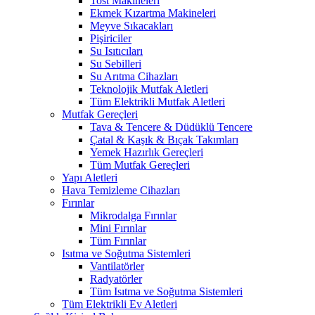
Tost Makineleri
Ekmek Kızartma Makineleri
Meyve Sıkacakları
Pişiriciler
Su Isıtıcıları
Su Sebilleri
Su Arıtma Cihazları
Teknolojik Mutfak Aletleri
Tüm Elektrikli Mutfak Aletleri
Mutfak Gereçleri
Tava & Tencere & Düdüklü Tencere
Çatal & Kaşık & Bıçak Takımları
Yemek Hazırlık Gereçleri
Tüm Mutfak Gereçleri
Yapı Aletleri
Hava Temizleme Cihazları
Fırınlar
Mikrodalga Fırınlar
Mini Fırınlar
Tüm Fırınlar
Isıtma ve Soğutma Sistemleri
Vantilatörler
Radyatörler
Tüm Isıtma ve Soğutma Sistemleri
Tüm Elektrikli Ev Aletleri