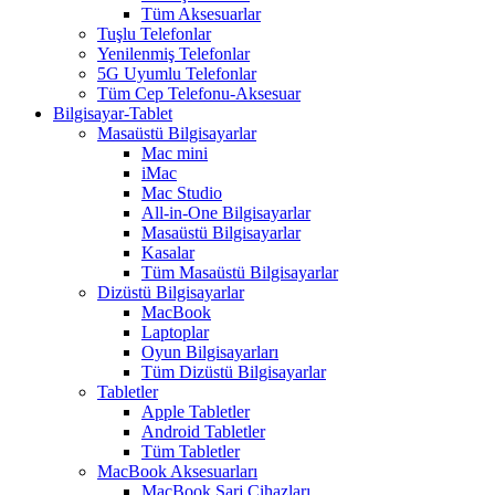
Tüm Aksesuarlar
Tuşlu Telefonlar
Yenilenmiş Telefonlar
5G Uyumlu Telefonlar
Tüm Cep Telefonu-Aksesuar
Bilgisayar-Tablet
Masaüstü Bilgisayarlar
Mac mini
iMac
Mac Studio
All-in-One Bilgisayarlar
Masaüstü Bilgisayarlar
Kasalar
Tüm Masaüstü Bilgisayarlar
Dizüstü Bilgisayarlar
MacBook
Laptoplar
Oyun Bilgisayarları
Tüm Dizüstü Bilgisayarlar
Tabletler
Apple Tabletler
Android Tabletler
Tüm Tabletler
MacBook Aksesuarları
MacBook Şarj Cihazları