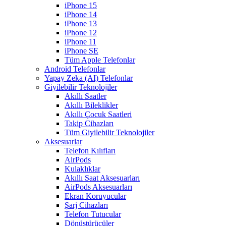
iPhone 15
iPhone 14
iPhone 13
iPhone 12
iPhone 11
iPhone SE
Tüm Apple Telefonlar
Android Telefonlar
Yapay Zeka (AI) Telefonlar
Giyilebilir Teknolojiler
Akıllı Saatler
Akıllı Bileklikler
Akıllı Çocuk Saatleri
Takip Cihazları
Tüm Giyilebilir Teknolojiler
Aksesuarlar
Telefon Kılıfları
AirPods
Kulaklıklar
Akıllı Saat Aksesuarları
AirPods Aksesuarları
Ekran Koruyucular
Şarj Cihazları
Telefon Tutucular
Dönüştürücüler