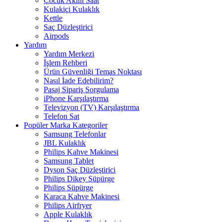
Çocuk Akıllı Saat
Kulakiçi Kulaklık
Kettle
Saç Düzleştirici
Airpods
Yardım
Yardım Merkezi
İşlem Rehberi
Ürün Güvenliği Temas Noktası
Nasıl İade Edebilirim?
Pasaj Sipariş Sorgulama
iPhone Karşılaştırma
Televizyon (TV) Karşılaştırma
Telefon Sat
Popüler Marka Kategoriler
Samsung Telefonlar
JBL Kulaklık
Philips Kahve Makinesi
Samsung Tablet
Dyson Saç Düzleştirici
Philips Dikey Süpürge
Philips Süpürge
Karaca Kahve Makinesi
Philips Airfryer
Apple Kulaklık