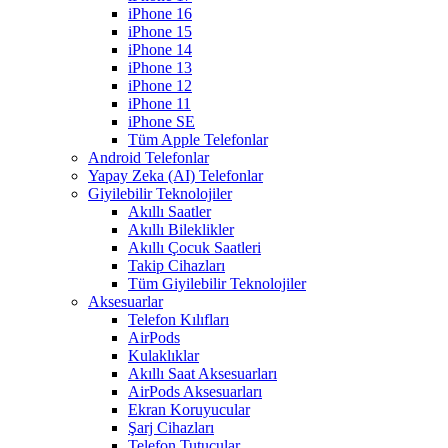
iPhone 16
iPhone 15
iPhone 14
iPhone 13
iPhone 12
iPhone 11
iPhone SE
Tüm Apple Telefonlar
Android Telefonlar
Yapay Zeka (AI) Telefonlar
Giyilebilir Teknolojiler
Akıllı Saatler
Akıllı Bileklikler
Akıllı Çocuk Saatleri
Takip Cihazları
Tüm Giyilebilir Teknolojiler
Aksesuarlar
Telefon Kılıfları
AirPods
Kulaklıklar
Akıllı Saat Aksesuarları
AirPods Aksesuarları
Ekran Koruyucular
Şarj Cihazları
Telefon Tutucular