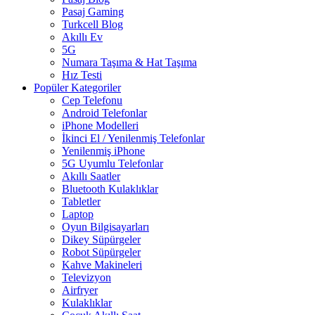
Pasaj Gaming
Turkcell Blog
Akıllı Ev
5G
Numara Taşıma & Hat Taşıma
Hız Testi
Popüler Kategoriler
Cep Telefonu
Android Telefonlar
iPhone Modelleri
İkinci El / Yenilenmiş Telefonlar
Yenilenmiş iPhone
5G Uyumlu Telefonlar
Akıllı Saatler
Bluetooth Kulaklıklar
Tabletler
Laptop
Oyun Bilgisayarları
Dikey Süpürgeler
Robot Süpürgeler
Kahve Makineleri
Televizyon
Airfryer
Kulaklıklar