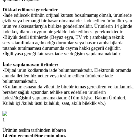
Dikkat edilmesi gerekenler
•İade edilecek ürünün orijinal kutusu bozulmamış olmalı, ürünlerde
çizik veya herhangi bir hasar olmamalıdır. İade edilen ürün tüm yan
ürün ve aksesuarlarıyla birlikte gönderilmelidir. Ürünlerin 14 günde
iade koşullarına uygun bir şekilde iade edilmesi gerekmektedir.
•Büyük desili ürünlerde (Beyaz eşya, TV vb.) ambalajın teknik
servis tarafından açılmadığı durumlar veya hasarlı ambalajlarda
tutanak tutulmaması durumunda cayma hakkı geçerli değildir.
•İlgili yasa gereği faturasız iade ve değişim yapılamamaktadır.
İade yapılamayan ürünler:
•Dijital ürün kodlarında iade bulunmamaktadır. Elektronik ortamda
anında iletilen hizmetler veya teslim edilen ürünlerde iade
bulunmamaktadır.
•Kullanım esnasında vücut ile birebir temas gerektiren ve kullanımla
beraber sağlık açısından tehlike arz edebilen ürünlerin
iadesi/değişimi yapılamamaktadır. (Tüm Kişisel Bakım Ürünleri,
Kulak içi /kulak üstü kulaklık, saat, akıllı bileklik vb.)
1
Ürünün teslim tarihinden itibaren
14 gün geçmediğine emin olun.