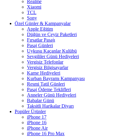
Realme
Xiaomi
TCL
Sony
Özel Günler & Kampanyalar
Apple Eğitim
Düğün ve Çeyiz Paketleri
Fırsatlar Pasajı
Pasaj Günleri
Uykusu Kaçanlar Kulübü
Sevgililer Günü Hediyeleri
Vergisiz Telefonlar
Vergisiz Bilgisayarlar
Karne Hediyeleri
Kurban Bayramı Kampanyası
Resmi Tatil Günleri
Pasaj Ödeme Teklifleri
Anneler Günü Hediyeleri
Babalar Günü
Taksitli Harikalar Diyarı
Popüler Ürünler
iPhone 17
iPhone 16
iPhone Air
iPhone 16 Pro Max