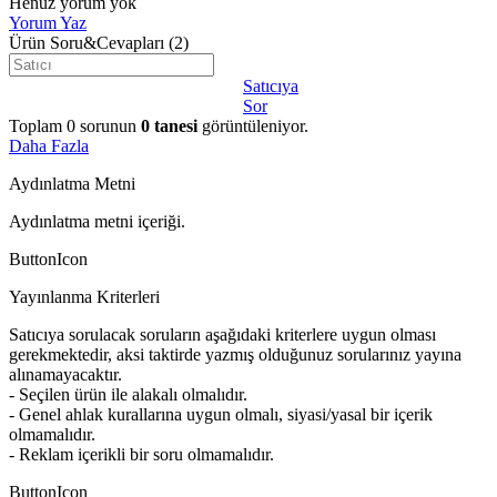
Henüz yorum yok
Yorum Yaz
Ürün Soru&Cevapları
(2)
Satıcıya
Sor
Toplam
0
sorunun
0
tanesi
görüntüleniyor.
Daha Fazla
Aydınlatma Metni
Aydınlatma metni içeriği.
ButtonIcon
Yayınlanma Kriterleri
Satıcıya sorulacak soruların aşağıdaki kriterlere uygun olması
gerekmektedir, aksi taktirde yazmış olduğunuz sorularınız yayına
alınamayacaktır.
- Seçilen ürün ile alakalı olmalıdır.
- Genel ahlak kurallarına uygun olmalı, siyasi/yasal bir içerik
olmamalıdır.
- Reklam içerikli bir soru olmamalıdır.
ButtonIcon