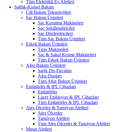
Tüm Elektrikli Ev Aletleri
Sağlık-Kişisel Bakım
Cilt Bakım Teknolojileri
Saç Bakım Ürünleri
Saç Kurutma Makineleri
Saç Şekillendiriciler
Saç Düzleştiricileri
Tüm Saç Bakım Ürünleri
Erkek Bakım Ürünleri
Tıraş Makineleri
Saç & Sakal Kesme Makineleri
Tüm Erkek Bakım Ürünleri
Ağız Bakım Ürünleri
Şarjlı Diş Fırçaları
Ağız Duşları
Tüm Ağız Bakım Ürünleri
Epilatörler & IPL Cihazları
Epilatörler
Lazer Epilasyon & IPL Cihazları
Tüm Epilatörler & IPL Cihazları
Ateş Ölçerler & Tansiyon Aletleri
Ateş Ölçerler
Tansiyon Aletleri
Tüm Ateş Ölçerler & Tansiyon Aletleri
Masaj Aletleri