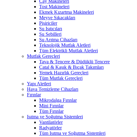
Çay Makineleri
Tost Makineleri
Ekmek Kızartma Makineleri
Meyve Sıkacakları
Pişiriciler
Su Isıtıcıları
Su Sebilleri
Su Arıtma Cihazları
Teknolojik Mutfak Aletleri
Tüm Elektrikli Mutfak Aletleri
Mutfak Gereçleri
Tava & Tencere & Düdüklü Tencere
Çatal & Kaşık & Bıçak Takımları
Yemek Hazırlık Gereçleri
Tüm Mutfak Gereçleri
Yapı Aletleri
Hava Temizleme Cihazları
Fırınlar
Mikrodalga Fırınlar
Mini Fırınlar
Tüm Fırınlar
Isıtma ve Soğutma Sistemleri
Vantilatörler
Radyatörler
Tüm Isıtma ve Soğutma Sistemleri