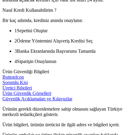
Nasıl Kredi Kullanabilirim ?
Bir kaç adımda, krediniz anında onaylanır.
1
Sepetini Oluştur
2
Ödeme Yöntemini Alışveriş Kredisi Seç
3
Banka Ekranlarında Başvurunu Tamamla
4
Siparişin Onaylansın
Ürün Güvenliği Bilgileri
ButtonIcon
Sorumlu Kişi
Üretici Bilgileri
Ürün Güvenlik Görselleri
Güvenlik Açıklamaları ve Kılavuzlar
Ürünün gerekli düzenlemelere sahip olmasını sağlayan Türkiye
merkezli tedarikçileri gösterir.
Ürün bilgileri, ürünün üreticisi ile ilgili adres ve bilgileri içerir.
Ürünün ambalajı ve ürüne ilişkin güvenlik uyarıları hakkında