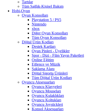
Tartılar
Tüm Sağlık-Kişisel Bakım
Hobi-Oyun
Oyun Konsolları
Playstation 5 / PS5
Nintendo
xbox
Diğer Oyun Konsolları
Tüm Oyun Konsolları
Dijital Ürün Kodları
Destek Kartları
Oyun Pinleri - Üyelikler
Spor - Dizi - Film Yayın Paketleri
Online Eğitim
Eğlence ve Müzik
Saklama Alanı
Dijital Sigorta Ürünleri
Tüm Dijital Ürün Kodları
Oyuncu Aksesuarları
Oyuncu Klavyeleri
Oyuncu Mouseları
Oyuncu Kulaklıkları
Oyuncu Koltukları
Oyuncu Joystickleri
Konsol Aksesuarları