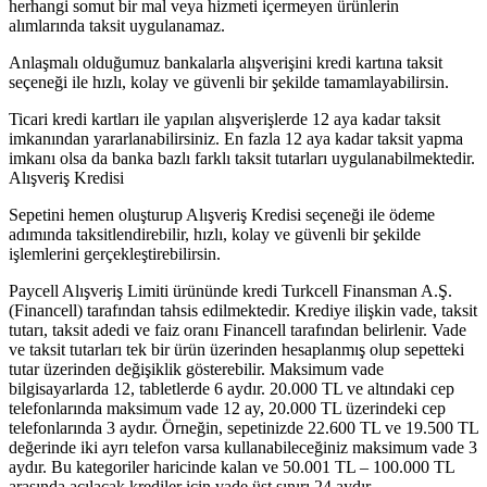
herhangi somut bir mal veya hizmeti içermeyen ürünlerin
alımlarında taksit uygulanamaz.
Anlaşmalı olduğumuz bankalarla alışverişini kredi kartına taksit
seçeneği ile hızlı, kolay ve güvenli bir şekilde tamamlayabilirsin.
Ticari kredi kartları ile yapılan alışverişlerde 12 aya kadar taksit
imkanından yararlanabilirsiniz. En fazla 12 aya kadar taksit yapma
imkanı olsa da banka bazlı farklı taksit tutarları uygulanabilmektedir.
Alışveriş Kredisi
Sepetini hemen oluşturup Alışveriş Kredisi seçeneği ile ödeme
adımında taksitlendirebilir, hızlı, kolay ve güvenli bir şekilde
işlemlerini gerçekleştirebilirsin.
Paycell Alışveriş Limiti ürününde kredi Turkcell Finansman A.Ş.
(Financell) tarafından tahsis edilmektedir. Krediye ilişkin vade, taksit
tutarı, taksit adedi ve faiz oranı Financell tarafından belirlenir. Vade
ve taksit tutarları tek bir ürün üzerinden hesaplanmış olup sepetteki
tutar üzerinden değişiklik gösterebilir. Maksimum vade
bilgisayarlarda 12, tabletlerde 6 aydır. 20.000 TL ve altındaki cep
telefonlarında maksimum vade 12 ay, 20.000 TL üzerindeki cep
telefonlarında 3 aydır. Örneğin, sepetinizde 22.600 TL ve 19.500 TL
değerinde iki ayrı telefon varsa kullanabileceğiniz maksimum vade 3
aydır. Bu kategoriler haricinde kalan ve 50.001 TL – 100.000 TL
arasında açılacak krediler için vade üst sınırı 24 aydır.