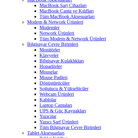
MacBook Şarj Cihazları
MacBook Çanta ve Kılıfları
Tüm MacBook Aksesuarları
Modem & Network Ürünleri
Modemler
Network Ürünleri
Tüm Modem & Network Ürünleri
Bilgisayar Çevre Birimleri
Monitörler
Klavyeler
BiIgisayar Kulaklıkları
Hoparlörler
Mouselar
Mouse Padleri
Dönüştürücüler
Soğutucu & Yükselticiler
Webcam Ürünleri
Kablolar
Laptop Çantaları
UPS & Güç Kaynakları
Yazıcılar
Yazıcı Sarf Ürünleri
Tüm Bilgisayar Çevre Birimleri
Tablet Aksesuarları