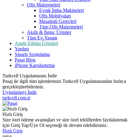
Ofis Malzemeleri
Evrak İmha Makineleri
Ofis Mobilyaları
Masaüstü Gereçleri
Tüm Ofis Malzemeleri
Akıllı & İlginç Ürünler
Tüm Ev-Yaşam
Apple Eğitim Ürünleri
Yardım
Sipariş Sorgulama
Pasaj Blog
iPhone Karşılaştırma
Turkcell Uygulamasını İndir
Pasaj ile ilgili tüm işlemlerinizi Turkcell Uygulamasından hızlıca
gerçekleştirebilirsiniz.
Uygulamayı İndir
turkcell.com.tr
Hızlı Giriş
Size özel ödeme avantajları ve size özel tekliflerden faydalanmak
için Giriş Yap/Üye Ol seçeneği ile devam edebilirsiniz.
Hızlı Giriş
veya