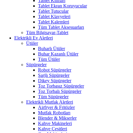
Tablet Kılıfları
Tablet Ekran Koruyucular
Tablet Tutucular
Tablet Klavyeleri
Tablet Kalemleri
Tüm Tablet Aksesuarları
Tüm Bilgisayar-Tablet
Elektrikli Ev Aletleri
Ütüler
Buharlı Ütüler
Buhar Kazanlı Ütüler
Tüm Ütüler
Süpürgeler
Robot Süpürgeler
Şarjlı Süpürgeler
Dikey Süpürgeler
Toz Torbasız Süpürgeler
Toz Torbalı Süpürgeler
Tüm Süpürgeler
Elektrikli Mutfak Aletleri
Airfryer & Fritözler
Mutfak Robotları
Blender & Mikserler
Kahve Makineleri
Kahve Çeşitleri