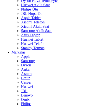
Dyson Hava Temizleyici
Huawei Akıllı Saat
Philips Ütü
JBL Hoparlör
Apple Tablet
Xiaomi Telefon
Xiaomi Akıllı Saat
Samsung Akıllı Saat
Asus Laptop
Huawei Tablet
Huawei Telefon
Stanley Termos
Markalar
Apple
Samsung
Dyson
Anker
Arzum
Braun
Casper
Huawei
JBL
Lenovo
Omix
Philips