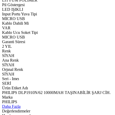
LİTYUM POLİMER
Pil Göstergesi
LED IŞIKLI
Input Portu Yuva Tipi
MICRO USB
Kablo Dahili Mi
VAR
Kablo Ucu Soket Tipi
MICRO USB
Garanti Süresi
2 YIL
Renk
SİYAH
Ana Renk
SİYAH
Orjınal Renk
SİYAH
Seri - Imeı
SERİ
Ürün Etiket Adı
PHILIPS DLP1910N/62 10000MAH TAŞINABİLİR ŞARJ CİH.
Marka
PHILIPS
Daha Fazla
Değerlendirmeler