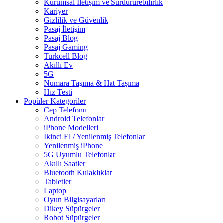
Kurumsal İletişim ve Sürdürürebilirlik
Kariyer
Gizlilik ve Güvenlik
Pasaj İletişim
Pasaj Blog
Pasaj Gaming
Turkcell Blog
Akıllı Ev
5G
Numara Taşıma & Hat Taşıma
Hız Testi
Popüler Kategoriler
Cep Telefonu
Android Telefonlar
iPhone Modelleri
İkinci El / Yenilenmiş Telefonlar
Yenilenmiş iPhone
5G Uyumlu Telefonlar
Akıllı Saatler
Bluetooth Kulaklıklar
Tabletler
Laptop
Oyun Bilgisayarları
Dikey Süpürgeler
Robot Süpürgeler