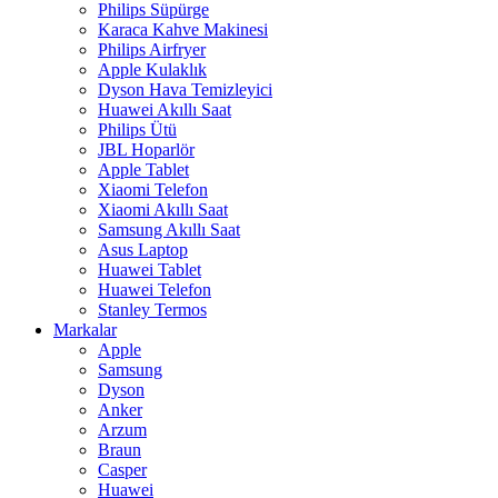
Philips Süpürge
Karaca Kahve Makinesi
Philips Airfryer
Apple Kulaklık
Dyson Hava Temizleyici
Huawei Akıllı Saat
Philips Ütü
JBL Hoparlör
Apple Tablet
Xiaomi Telefon
Xiaomi Akıllı Saat
Samsung Akıllı Saat
Asus Laptop
Huawei Tablet
Huawei Telefon
Stanley Termos
Markalar
Apple
Samsung
Dyson
Anker
Arzum
Braun
Casper
Huawei