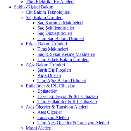
Tüm Elektrikli Ev Aletleri
Sağlık-Kişisel Bakım
Cilt Bakım Teknolojileri
Saç Bakım Ürünleri
Saç Kurutma Makineleri
Saç Şekillendiriciler
Saç Düzleştiricileri
Tüm Saç Bakım Ürünleri
Erkek Bakım Ürünleri
Tıraş Makineleri
Saç & Sakal Kesme Makineleri
Tüm Erkek Bakım Ürünleri
Ağız Bakım Ürünleri
Şarjlı Diş Fırçaları
Ağız Duşları
Tüm Ağız Bakım Ürünleri
Epilatörler & IPL Cihazları
Epilatörler
Lazer Epilasyon & IPL Cihazları
Tüm Epilatörler & IPL Cihazları
Ateş Ölçerler & Tansiyon Aletleri
Ateş Ölçerler
Tansiyon Aletleri
Tüm Ateş Ölçerler & Tansiyon Aletleri
Masaj Aletleri