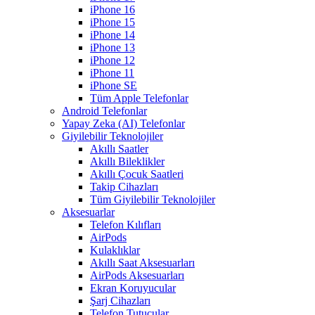
iPhone 16
iPhone 15
iPhone 14
iPhone 13
iPhone 12
iPhone 11
iPhone SE
Tüm Apple Telefonlar
Android Telefonlar
Yapay Zeka (AI) Telefonlar
Giyilebilir Teknolojiler
Akıllı Saatler
Akıllı Bileklikler
Akıllı Çocuk Saatleri
Takip Cihazları
Tüm Giyilebilir Teknolojiler
Aksesuarlar
Telefon Kılıfları
AirPods
Kulaklıklar
Akıllı Saat Aksesuarları
AirPods Aksesuarları
Ekran Koruyucular
Şarj Cihazları
Telefon Tutucular