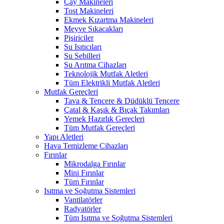
Çay Makineleri
Tost Makineleri
Ekmek Kızartma Makineleri
Meyve Sıkacakları
Pişiriciler
Su Isıtıcıları
Su Sebilleri
Su Arıtma Cihazları
Teknolojik Mutfak Aletleri
Tüm Elektrikli Mutfak Aletleri
Mutfak Gereçleri
Tava & Tencere & Düdüklü Tencere
Çatal & Kaşık & Bıçak Takımları
Yemek Hazırlık Gereçleri
Tüm Mutfak Gereçleri
Yapı Aletleri
Hava Temizleme Cihazları
Fırınlar
Mikrodalga Fırınlar
Mini Fırınlar
Tüm Fırınlar
Isıtma ve Soğutma Sistemleri
Vantilatörler
Radyatörler
Tüm Isıtma ve Soğutma Sistemleri