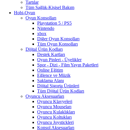
Tartılar
Tüm Sağlık-Kişisel Bakım
Hobi-Oyun
Oyun Konsolları
Playstation 5 / PS5
Nintendo
xbox
Diğer Oyun Konsolları
Tüm Oyun Konsolları
Dijital Ürün Kodları
Destek Kartları
Oyun Pinleri - Üyelikler
Spor - Dizi - Film Yayın Paketleri
Online Eğitim
Eğlence ve Müzik
Saklama Alanı
Dijital Sigorta Ürünleri
Tüm Dijital Ürün Kodları
Oyuncu Aksesuarları
Oyuncu Klavyeleri
Oyuncu Mouseları
Oyuncu Kulaklıkları
Oyuncu Koltukları
Oyuncu Joystickleri
Konsol Aksesuarları