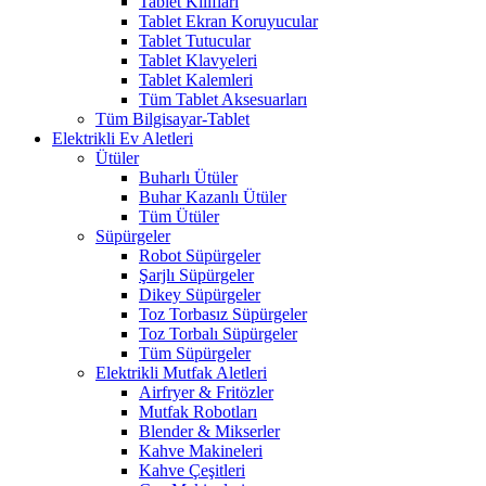
Tablet Kılıfları
Tablet Ekran Koruyucular
Tablet Tutucular
Tablet Klavyeleri
Tablet Kalemleri
Tüm Tablet Aksesuarları
Tüm Bilgisayar-Tablet
Elektrikli Ev Aletleri
Ütüler
Buharlı Ütüler
Buhar Kazanlı Ütüler
Tüm Ütüler
Süpürgeler
Robot Süpürgeler
Şarjlı Süpürgeler
Dikey Süpürgeler
Toz Torbasız Süpürgeler
Toz Torbalı Süpürgeler
Tüm Süpürgeler
Elektrikli Mutfak Aletleri
Airfryer & Fritözler
Mutfak Robotları
Blender & Mikserler
Kahve Makineleri
Kahve Çeşitleri