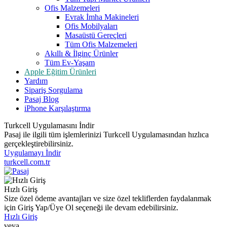
Ofis Malzemeleri
Evrak İmha Makineleri
Ofis Mobilyaları
Masaüstü Gereçleri
Tüm Ofis Malzemeleri
Akıllı & İlginç Ürünler
Tüm Ev-Yaşam
Apple Eğitim Ürünleri
Yardım
Sipariş Sorgulama
Pasaj Blog
iPhone Karşılaştırma
Turkcell Uygulamasını İndir
Pasaj ile ilgili tüm işlemlerinizi Turkcell Uygulamasından hızlıca
gerçekleştirebilirsiniz.
Uygulamayı İndir
turkcell.com.tr
Hızlı Giriş
Size özel ödeme avantajları ve size özel tekliflerden faydalanmak
için Giriş Yap/Üye Ol seçeneği ile devam edebilirsiniz.
Hızlı Giriş
veya