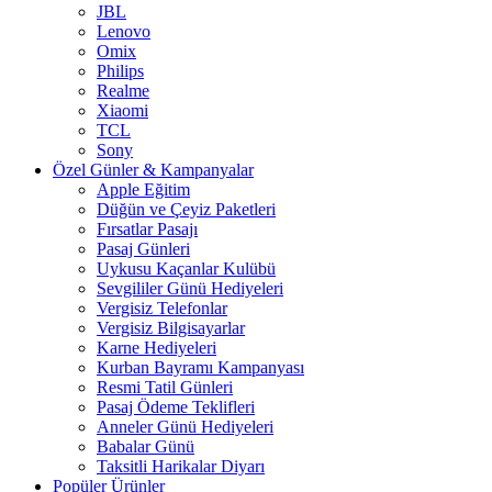
JBL
Lenovo
Omix
Philips
Realme
Xiaomi
TCL
Sony
Özel Günler & Kampanyalar
Apple Eğitim
Düğün ve Çeyiz Paketleri
Fırsatlar Pasajı
Pasaj Günleri
Uykusu Kaçanlar Kulübü
Sevgililer Günü Hediyeleri
Vergisiz Telefonlar
Vergisiz Bilgisayarlar
Karne Hediyeleri
Kurban Bayramı Kampanyası
Resmi Tatil Günleri
Pasaj Ödeme Teklifleri
Anneler Günü Hediyeleri
Babalar Günü
Taksitli Harikalar Diyarı
Popüler Ürünler