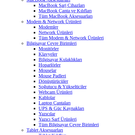
MacBook Şarj Cihazları
MacBook Çanta ve Kılıfları
Tüm MacBook Aksesuarları
Modem & Network Ürünleri
Modemler
Network Ürünleri
Tüm Modem & Network Ürünleri
Bilgisayar Çevre Birimleri
Monitörler
Klavyeler
BiIgisayar Kulaklıkları
Hoparlörler
Mouselar
Mouse Padleri
Dönüştürücüler
Soğutucu & Yükselticiler
Webcam Ürünleri
Kablolar
Laptop Çantaları
UPS & Güç Kaynakları
Yazıcılar
Yazıcı Sarf Ürünleri
Tüm Bilgisayar Çevre Birimleri
Tablet Aksesuarları