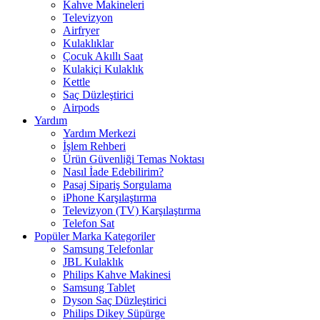
Kahve Makineleri
Televizyon
Airfryer
Kulaklıklar
Çocuk Akıllı Saat
Kulakiçi Kulaklık
Kettle
Saç Düzleştirici
Airpods
Yardım
Yardım Merkezi
İşlem Rehberi
Ürün Güvenliği Temas Noktası
Nasıl İade Edebilirim?
Pasaj Sipariş Sorgulama
iPhone Karşılaştırma
Televizyon (TV) Karşılaştırma
Telefon Sat
Popüler Marka Kategoriler
Samsung Telefonlar
JBL Kulaklık
Philips Kahve Makinesi
Samsung Tablet
Dyson Saç Düzleştirici
Philips Dikey Süpürge