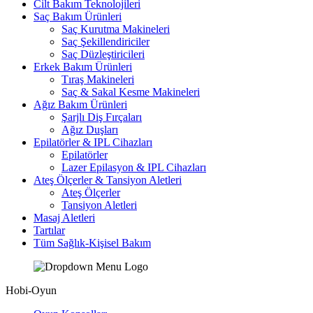
Cilt Bakım Teknolojileri
Saç Bakım Ürünleri
Saç Kurutma Makineleri
Saç Şekillendiriciler
Saç Düzleştiricileri
Erkek Bakım Ürünleri
Tıraş Makineleri
Saç & Sakal Kesme Makineleri
Ağız Bakım Ürünleri
Şarjlı Diş Fırçaları
Ağız Duşları
Epilatörler & IPL Cihazları
Epilatörler
Lazer Epilasyon & IPL Cihazları
Ateş Ölçerler & Tansiyon Aletleri
Ateş Ölçerler
Tansiyon Aletleri
Masaj Aletleri
Tartılar
Tüm Sağlık-Kişisel Bakım
Hobi-Oyun