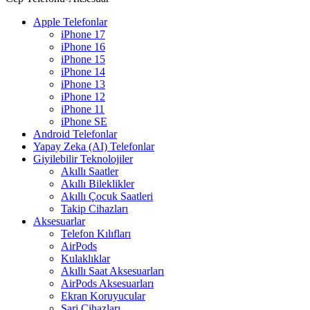
Apple Telefonlar
iPhone 17
iPhone 16
iPhone 15
iPhone 14
iPhone 13
iPhone 12
iPhone 11
iPhone SE
Android Telefonlar
Yapay Zeka (AI) Telefonlar
Giyilebilir Teknolojiler
Akıllı Saatler
Akıllı Bileklikler
Akıllı Çocuk Saatleri
Takip Cihazları
Aksesuarlar
Telefon Kılıfları
AirPods
Kulaklıklar
Akıllı Saat Aksesuarları
AirPods Aksesuarları
Ekran Koruyucular
Şarj Cihazları