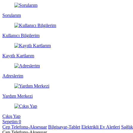
Sorularım
Kullanıcı Bilgilerim
Kayıtlı Kartlarım
Adreslerim
Yardım Merkezi
Çıkış Yap
Sepetim
0
Cep Telefonu-Aksesuar
Bilgisayar-Tablet
Elektrikli Ev Aletleri
Sağlı
Cep Telefonu-Aksesuar