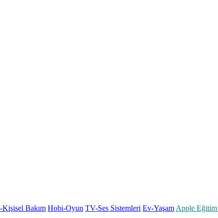
k-Kişisel Bakım
Hobi-Oyun
TV-Ses Sistemleri
Ev-Yaşam
Apple Eğitim