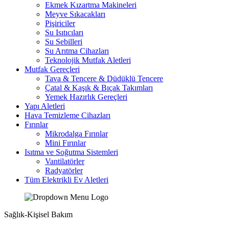
Ekmek Kızartma Makineleri
Meyve Sıkacakları
Pişiriciler
Su Isıtıcıları
Su Sebilleri
Su Arıtma Cihazları
Teknolojik Mutfak Aletleri
Mutfak Gereçleri
Tava & Tencere & Düdüklü Tencere
Çatal & Kaşık & Bıçak Takımları
Yemek Hazırlık Gereçleri
Yapı Aletleri
Hava Temizleme Cihazları
Fırınlar
Mikrodalga Fırınlar
Mini Fırınlar
Isıtma ve Soğutma Sistemleri
Vantilatörler
Radyatörler
Tüm Elektrikli Ev Aletleri
Sağlık-Kişisel Bakım