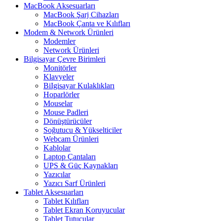
MacBook Aksesuarları
MacBook Şarj Cihazları
MacBook Çanta ve Kılıfları
Modem & Network Ürünleri
Modemler
Network Ürünleri
Bilgisayar Çevre Birimleri
Monitörler
Klavyeler
BiIgisayar Kulaklıkları
Hoparlörler
Mouselar
Mouse Padleri
Dönüştürücüler
Soğutucu & Yükselticiler
Webcam Ürünleri
Kablolar
Laptop Çantaları
UPS & Güç Kaynakları
Yazıcılar
Yazıcı Sarf Ürünleri
Tablet Aksesuarları
Tablet Kılıfları
Tablet Ekran Koruyucular
Tablet Tutucular