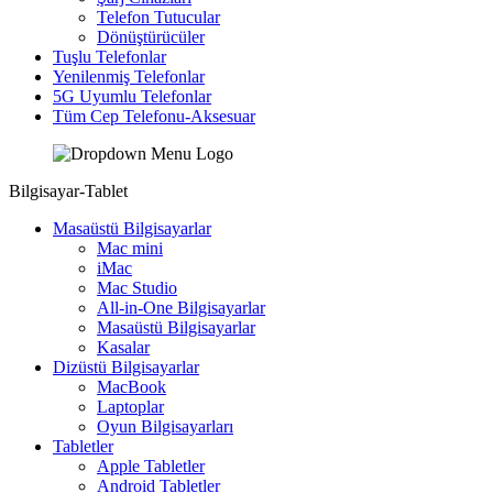
Telefon Tutucular
Dönüştürücüler
Tuşlu Telefonlar
Yenilenmiş Telefonlar
5G Uyumlu Telefonlar
Tüm Cep Telefonu-Aksesuar
Bilgisayar-Tablet
Masaüstü Bilgisayarlar
Mac mini
iMac
Mac Studio
All-in-One Bilgisayarlar
Masaüstü Bilgisayarlar
Kasalar
Dizüstü Bilgisayarlar
MacBook
Laptoplar
Oyun Bilgisayarları
Tabletler
Apple Tabletler
Android Tabletler