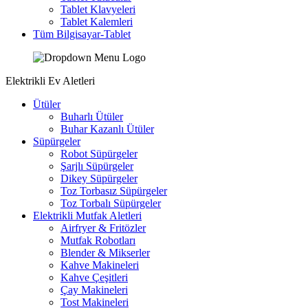
Tablet Klavyeleri
Tablet Kalemleri
Tüm Bilgisayar-Tablet
Elektrikli Ev Aletleri
Ütüler
Buharlı Ütüler
Buhar Kazanlı Ütüler
Süpürgeler
Robot Süpürgeler
Şarjlı Süpürgeler
Dikey Süpürgeler
Toz Torbasız Süpürgeler
Toz Torbalı Süpürgeler
Elektrikli Mutfak Aletleri
Airfryer & Fritözler
Mutfak Robotları
Blender & Mikserler
Kahve Makineleri
Kahve Çeşitleri
Çay Makineleri
Tost Makineleri