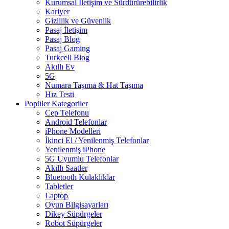
Kurumsal İletişim ve Sürdürürebilirlik
Kariyer
Gizlilik ve Güvenlik
Pasaj İletişim
Pasaj Blog
Pasaj Gaming
Turkcell Blog
Akıllı Ev
5G
Numara Taşıma & Hat Taşıma
Hız Testi
Popüler Kategoriler
Cep Telefonu
Android Telefonlar
iPhone Modelleri
İkinci El / Yenilenmiş Telefonlar
Yenilenmiş iPhone
5G Uyumlu Telefonlar
Akıllı Saatler
Bluetooth Kulaklıklar
Tabletler
Laptop
Oyun Bilgisayarları
Dikey Süpürgeler
Robot Süpürgeler