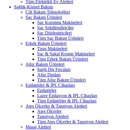
Tüm Elektrikli Ev Aletleri
Sağlık-Kişisel Bakım
Cilt Bakım Teknolojileri
Saç Bakım Ürünleri
Saç Kurutma Makineleri
Saç Şekillendiriciler
Saç Düzleştiricileri
Tüm Saç Bakım Ürünleri
Erkek Bakım Ürünleri
Tıraş Makineleri
Saç & Sakal Kesme Makineleri
Tüm Erkek Bakım Ürünleri
Ağız Bakım Ürünleri
Şarjlı Diş Fırçaları
Ağız Duşları
Tüm Ağız Bakım Ürünleri
Epilatörler & IPL Cihazları
Epilatörler
Lazer Epilasyon & IPL Cihazları
Tüm Epilatörler & IPL Cihazları
Ateş Ölçerler & Tansiyon Aletleri
Ateş Ölçerler
Tansiyon Aletleri
Tüm Ateş Ölçerler & Tansiyon Aletleri
Masaj Aletleri