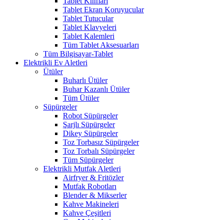
Tablet Kılıfları
Tablet Ekran Koruyucular
Tablet Tutucular
Tablet Klavyeleri
Tablet Kalemleri
Tüm Tablet Aksesuarları
Tüm Bilgisayar-Tablet
Elektrikli Ev Aletleri
Ütüler
Buharlı Ütüler
Buhar Kazanlı Ütüler
Tüm Ütüler
Süpürgeler
Robot Süpürgeler
Şarjlı Süpürgeler
Dikey Süpürgeler
Toz Torbasız Süpürgeler
Toz Torbalı Süpürgeler
Tüm Süpürgeler
Elektrikli Mutfak Aletleri
Airfryer & Fritözler
Mutfak Robotları
Blender & Mikserler
Kahve Makineleri
Kahve Çeşitleri