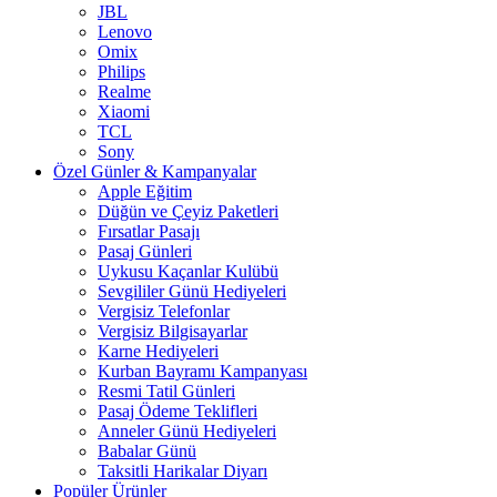
JBL
Lenovo
Omix
Philips
Realme
Xiaomi
TCL
Sony
Özel Günler & Kampanyalar
Apple Eğitim
Düğün ve Çeyiz Paketleri
Fırsatlar Pasajı
Pasaj Günleri
Uykusu Kaçanlar Kulübü
Sevgililer Günü Hediyeleri
Vergisiz Telefonlar
Vergisiz Bilgisayarlar
Karne Hediyeleri
Kurban Bayramı Kampanyası
Resmi Tatil Günleri
Pasaj Ödeme Teklifleri
Anneler Günü Hediyeleri
Babalar Günü
Taksitli Harikalar Diyarı
Popüler Ürünler