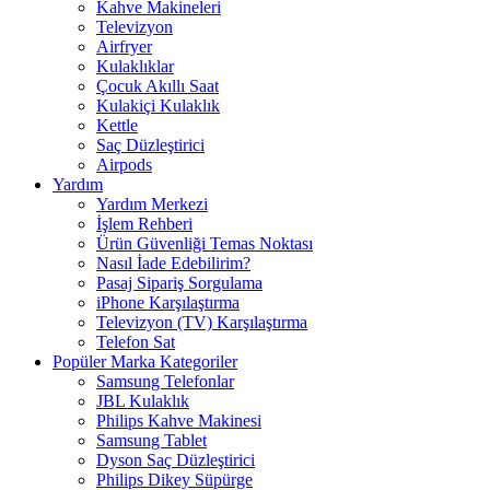
Kahve Makineleri
Televizyon
Airfryer
Kulaklıklar
Çocuk Akıllı Saat
Kulakiçi Kulaklık
Kettle
Saç Düzleştirici
Airpods
Yardım
Yardım Merkezi
İşlem Rehberi
Ürün Güvenliği Temas Noktası
Nasıl İade Edebilirim?
Pasaj Sipariş Sorgulama
iPhone Karşılaştırma
Televizyon (TV) Karşılaştırma
Telefon Sat
Popüler Marka Kategoriler
Samsung Telefonlar
JBL Kulaklık
Philips Kahve Makinesi
Samsung Tablet
Dyson Saç Düzleştirici
Philips Dikey Süpürge