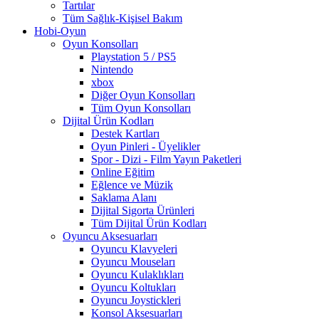
Tartılar
Tüm Sağlık-Kişisel Bakım
Hobi-Oyun
Oyun Konsolları
Playstation 5 / PS5
Nintendo
xbox
Diğer Oyun Konsolları
Tüm Oyun Konsolları
Dijital Ürün Kodları
Destek Kartları
Oyun Pinleri - Üyelikler
Spor - Dizi - Film Yayın Paketleri
Online Eğitim
Eğlence ve Müzik
Saklama Alanı
Dijital Sigorta Ürünleri
Tüm Dijital Ürün Kodları
Oyuncu Aksesuarları
Oyuncu Klavyeleri
Oyuncu Mouseları
Oyuncu Kulaklıkları
Oyuncu Koltukları
Oyuncu Joystickleri
Konsol Aksesuarları