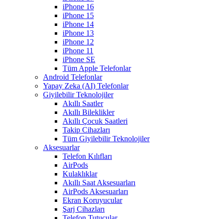
iPhone 16
iPhone 15
iPhone 14
iPhone 13
iPhone 12
iPhone 11
iPhone SE
Tüm Apple Telefonlar
Android Telefonlar
Yapay Zeka (AI) Telefonlar
Giyilebilir Teknolojiler
Akıllı Saatler
Akıllı Bileklikler
Akıllı Çocuk Saatleri
Takip Cihazları
Tüm Giyilebilir Teknolojiler
Aksesuarlar
Telefon Kılıfları
AirPods
Kulaklıklar
Akıllı Saat Aksesuarları
AirPods Aksesuarları
Ekran Koruyucular
Şarj Cihazları
Telefon Tutucular