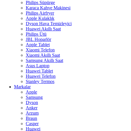
Philips Süpürge
Karaca Kahve Makinesi
Philips Airfryer
Apple Kulaklık
Dyson Hava Temizleyici
Huawei Akıllı Saat
Philips Ütü
JBL Hoparlör
Apple Tablet
Xiaomi Telefon
Xiaomi Akıllı Saat
Samsung Akıllı Saat
Asus Laptop
Huawei Tablet
Huawei Telefon
Stanley Termos
Markalar
Apple
Samsung
Dyson
Anker
Arzum
Braun
Casper
Huawei