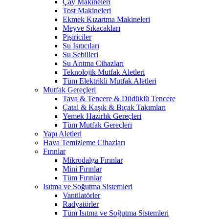
Çay Makineleri
Tost Makineleri
Ekmek Kızartma Makineleri
Meyve Sıkacakları
Pişiriciler
Su Isıtıcıları
Su Sebilleri
Su Arıtma Cihazları
Teknolojik Mutfak Aletleri
Tüm Elektrikli Mutfak Aletleri
Mutfak Gereçleri
Tava & Tencere & Düdüklü Tencere
Çatal & Kaşık & Bıçak Takımları
Yemek Hazırlık Gereçleri
Tüm Mutfak Gereçleri
Yapı Aletleri
Hava Temizleme Cihazları
Fırınlar
Mikrodalga Fırınlar
Mini Fırınlar
Tüm Fırınlar
Isıtma ve Soğutma Sistemleri
Vantilatörler
Radyatörler
Tüm Isıtma ve Soğutma Sistemleri