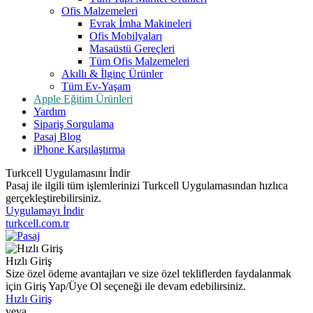
Ofis Malzemeleri
Evrak İmha Makineleri
Ofis Mobilyaları
Masaüstü Gereçleri
Tüm Ofis Malzemeleri
Akıllı & İlginç Ürünler
Tüm Ev-Yaşam
Apple Eğitim Ürünleri
Yardım
Sipariş Sorgulama
Pasaj Blog
iPhone Karşılaştırma
Turkcell Uygulamasını İndir
Pasaj ile ilgili tüm işlemlerinizi Turkcell Uygulamasından hızlıca
gerçekleştirebilirsiniz.
Uygulamayı İndir
turkcell.com.tr
Hızlı Giriş
Size özel ödeme avantajları ve size özel tekliflerden faydalanmak
için Giriş Yap/Üye Ol seçeneği ile devam edebilirsiniz.
Hızlı Giriş
veya