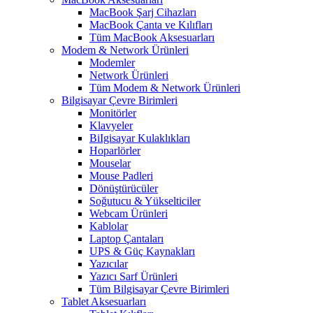
MacBook Şarj Cihazları
MacBook Çanta ve Kılıfları
Tüm MacBook Aksesuarları
Modem & Network Ürünleri
Modemler
Network Ürünleri
Tüm Modem & Network Ürünleri
Bilgisayar Çevre Birimleri
Monitörler
Klavyeler
BiIgisayar Kulaklıkları
Hoparlörler
Mouselar
Mouse Padleri
Dönüştürücüler
Soğutucu & Yükselticiler
Webcam Ürünleri
Kablolar
Laptop Çantaları
UPS & Güç Kaynakları
Yazıcılar
Yazıcı Sarf Ürünleri
Tüm Bilgisayar Çevre Birimleri
Tablet Aksesuarları