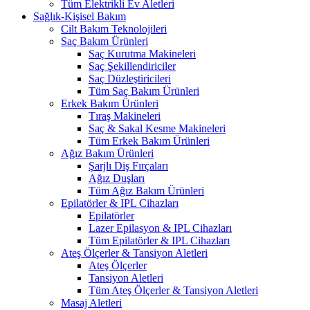
Tüm Elektrikli Ev Aletleri
Sağlık-Kişisel Bakım
Cilt Bakım Teknolojileri
Saç Bakım Ürünleri
Saç Kurutma Makineleri
Saç Şekillendiriciler
Saç Düzleştiricileri
Tüm Saç Bakım Ürünleri
Erkek Bakım Ürünleri
Tıraş Makineleri
Saç & Sakal Kesme Makineleri
Tüm Erkek Bakım Ürünleri
Ağız Bakım Ürünleri
Şarjlı Diş Fırçaları
Ağız Duşları
Tüm Ağız Bakım Ürünleri
Epilatörler & IPL Cihazları
Epilatörler
Lazer Epilasyon & IPL Cihazları
Tüm Epilatörler & IPL Cihazları
Ateş Ölçerler & Tansiyon Aletleri
Ateş Ölçerler
Tansiyon Aletleri
Tüm Ateş Ölçerler & Tansiyon Aletleri
Masaj Aletleri