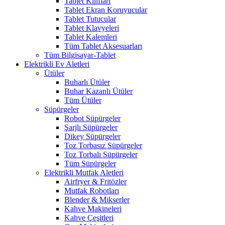
Tablet Kılıfları
Tablet Ekran Koruyucular
Tablet Tutucular
Tablet Klavyeleri
Tablet Kalemleri
Tüm Tablet Aksesuarları
Tüm Bilgisayar-Tablet
Elektrikli Ev Aletleri
Ütüler
Buharlı Ütüler
Buhar Kazanlı Ütüler
Tüm Ütüler
Süpürgeler
Robot Süpürgeler
Şarjlı Süpürgeler
Dikey Süpürgeler
Toz Torbasız Süpürgeler
Toz Torbalı Süpürgeler
Tüm Süpürgeler
Elektrikli Mutfak Aletleri
Airfryer & Fritözler
Mutfak Robotları
Blender & Mikserler
Kahve Makineleri
Kahve Çeşitleri