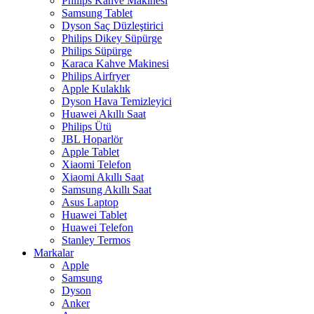
Philips Kahve Makinesi
Samsung Tablet
Dyson Saç Düzleştirici
Philips Dikey Süpürge
Philips Süpürge
Karaca Kahve Makinesi
Philips Airfryer
Apple Kulaklık
Dyson Hava Temizleyici
Huawei Akıllı Saat
Philips Ütü
JBL Hoparlör
Apple Tablet
Xiaomi Telefon
Xiaomi Akıllı Saat
Samsung Akıllı Saat
Asus Laptop
Huawei Tablet
Huawei Telefon
Stanley Termos
Markalar
Apple
Samsung
Dyson
Anker