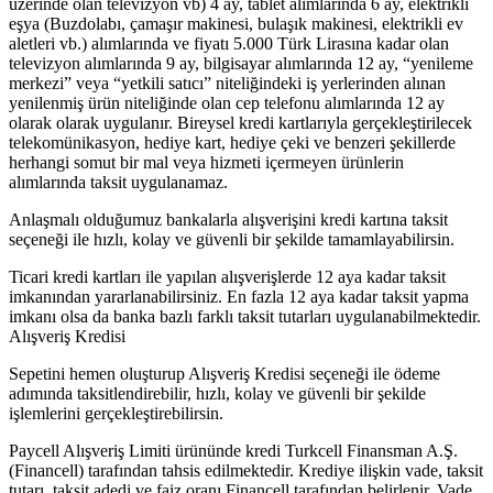
üzerinde olan televizyon vb) 4 ay, tablet alımlarında 6 ay, elektrikli
eşya (Buzdolabı, çamaşır makinesi, bulaşık makinesi, elektrikli ev
aletleri vb.) alımlarında ve fiyatı 5.000 Türk Lirasına kadar olan
televizyon alımlarında 9 ay, bilgisayar alımlarında 12 ay, “yenileme
merkezi” veya “yetkili satıcı” niteliğindeki iş yerlerinden alınan
yenilenmiş ürün niteliğinde olan cep telefonu alımlarında 12 ay
olarak olarak uygulanır. Bireysel kredi kartlarıyla gerçekleştirilecek
telekomünikasyon, hediye kart, hediye çeki ve benzeri şekillerde
herhangi somut bir mal veya hizmeti içermeyen ürünlerin
alımlarında taksit uygulanamaz.
Anlaşmalı olduğumuz bankalarla alışverişini kredi kartına taksit
seçeneği ile hızlı, kolay ve güvenli bir şekilde tamamlayabilirsin.
Ticari kredi kartları ile yapılan alışverişlerde 12 aya kadar taksit
imkanından yararlanabilirsiniz. En fazla 12 aya kadar taksit yapma
imkanı olsa da banka bazlı farklı taksit tutarları uygulanabilmektedir.
Alışveriş Kredisi
Sepetini hemen oluşturup Alışveriş Kredisi seçeneği ile ödeme
adımında taksitlendirebilir, hızlı, kolay ve güvenli bir şekilde
işlemlerini gerçekleştirebilirsin.
Paycell Alışveriş Limiti ürününde kredi Turkcell Finansman A.Ş.
(Financell) tarafından tahsis edilmektedir. Krediye ilişkin vade, taksit
tutarı, taksit adedi ve faiz oranı Financell tarafından belirlenir. Vade