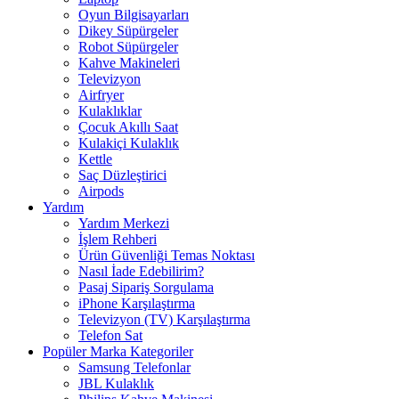
Oyun Bilgisayarları
Dikey Süpürgeler
Robot Süpürgeler
Kahve Makineleri
Televizyon
Airfryer
Kulaklıklar
Çocuk Akıllı Saat
Kulakiçi Kulaklık
Kettle
Saç Düzleştirici
Airpods
Yardım
Yardım Merkezi
İşlem Rehberi
Ürün Güvenliği Temas Noktası
Nasıl İade Edebilirim?
Pasaj Sipariş Sorgulama
iPhone Karşılaştırma
Televizyon (TV) Karşılaştırma
Telefon Sat
Popüler Marka Kategoriler
Samsung Telefonlar
JBL Kulaklık