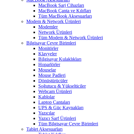
MacBook Şarj Cihazları
MacBook Çanta ve Kılıfları
Tüm MacBook Aksesuarları
Modem & Network Ürünleri
Modemler
Network Ürünleri
Tüm Modem & Network Ürünleri
Bilgisayar Çevre Birimleri
Monitörler
Klavyeler
BiIgisayar Kulaklıkları
Hoparlörler
Mouselar
Mouse Padleri
Dönüştürücüler
Soğutucu & Yükselticiler
Webcam Ürünleri
Kablolar
Laptop Çantaları
UPS & Güç Kaynakları
Yazıcılar
Yazıcı Sarf Ürünleri
Tüm Bilgisayar Çevre Birimleri
Tablet Aksesuarları