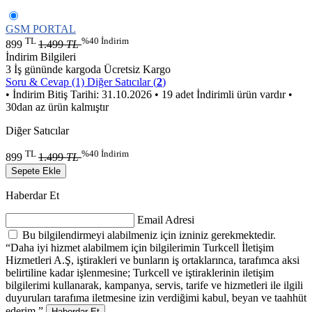
GSM PORTAL
TL
%40 İndirim
899
1.499
TL
İndirim Bilgileri
3 İş gününde kargoda
Ücretsiz Kargo
Soru & Cevap (1)
Diğer Satıcılar (
2
)
• İndirim Bitiş Tarihi: 31.10.2026
• 19 adet İndirimli ürün vardır
•
30dan az ürün kalmıştır
Diğer Satıcılar
TL
%40 İndirim
899
1.499
TL
Sepete Ekle
Haberdar Et
Email Adresi
Bu bilgilendirmeyi alabilmeniz için izniniz gerekmektedir.
“Daha iyi hizmet alabilmem için bilgilerimin Turkcell İletişim
Hizmetleri A.Ş, iştirakleri ve bunların iş ortaklarınca, tarafımca aksi
belirtiline kadar işlenmesine; Turkcell ve iştiraklerinin iletişim
bilgilerimi kullanarak, kampanya, servis, tarife ve hizmetleri ile ilgili
duyuruları tarafıma iletmesine izin verdiğimi kabul, beyan ve taahhüt
ederim.”
Haberdar Et