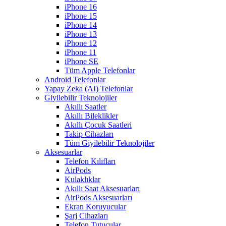
iPhone 16
iPhone 15
iPhone 14
iPhone 13
iPhone 12
iPhone 11
iPhone SE
Tüm Apple Telefonlar
Android Telefonlar
Yapay Zeka (AI) Telefonlar
Giyilebilir Teknolojiler
Akıllı Saatler
Akıllı Bileklikler
Akıllı Çocuk Saatleri
Takip Cihazları
Tüm Giyilebilir Teknolojiler
Aksesuarlar
Telefon Kılıfları
AirPods
Kulaklıklar
Akıllı Saat Aksesuarları
AirPods Aksesuarları
Ekran Koruyucular
Şarj Cihazları
Telefon Tutucular