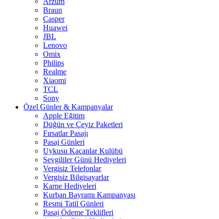
Arzum
Braun
Casper
Huawei
JBL
Lenovo
Omix
Philips
Realme
Xiaomi
TCL
Sony
Özel Günler & Kampanyalar
Apple Eğitim
Düğün ve Çeyiz Paketleri
Fırsatlar Pasajı
Pasaj Günleri
Uykusu Kaçanlar Kulübü
Sevgililer Günü Hediyeleri
Vergisiz Telefonlar
Vergisiz Bilgisayarlar
Karne Hediyeleri
Kurban Bayramı Kampanyası
Resmi Tatil Günleri
Pasaj Ödeme Teklifleri