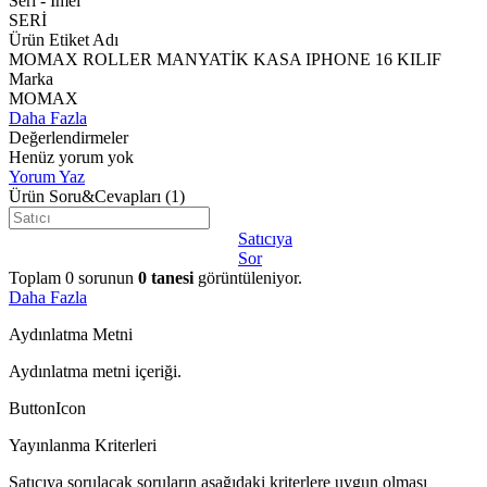
Seri - Imeı
SERİ
Ürün Etiket Adı
MOMAX ROLLER MANYATİK KASA IPHONE 16 KILIF
Marka
MOMAX
Daha Fazla
Değerlendirmeler
Henüz yorum yok
Yorum Yaz
Ürün Soru&Cevapları
(1)
Satıcıya
Sor
Toplam
0
sorunun
0
tanesi
görüntüleniyor.
Daha Fazla
Aydınlatma Metni
Aydınlatma metni içeriği.
ButtonIcon
Yayınlanma Kriterleri
Satıcıya sorulacak soruların aşağıdaki kriterlere uygun olması