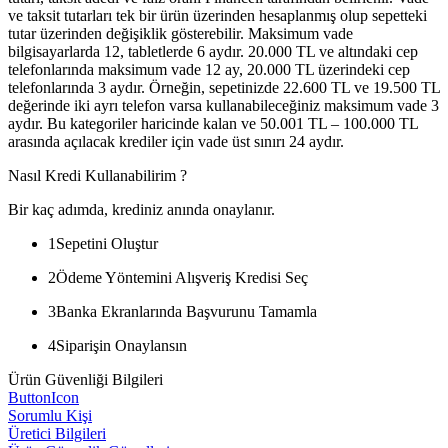
ve taksit tutarları tek bir ürün üzerinden hesaplanmış olup sepetteki
tutar üzerinden değişiklik gösterebilir. Maksimum vade
bilgisayarlarda 12, tabletlerde 6 aydır. 20.000 TL ve altındaki cep
telefonlarında maksimum vade 12 ay, 20.000 TL üzerindeki cep
telefonlarında 3 aydır. Örneğin, sepetinizde 22.600 TL ve 19.500 TL
değerinde iki ayrı telefon varsa kullanabileceğiniz maksimum vade 3
aydır. Bu kategoriler haricinde kalan ve 50.001 TL – 100.000 TL
arasında açılacak krediler için vade üst sınırı 24 aydır.
Nasıl Kredi Kullanabilirim ?
Bir kaç adımda, krediniz anında onaylanır.
1
Sepetini Oluştur
2
Ödeme Yöntemini Alışveriş Kredisi Seç
3
Banka Ekranlarında Başvurunu Tamamla
4
Siparişin Onaylansın
Ürün Güvenliği Bilgileri
ButtonIcon
Sorumlu Kişi
Üretici Bilgileri