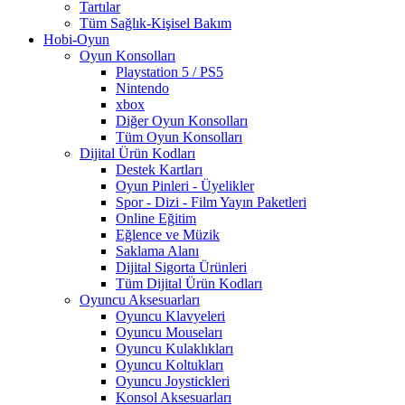
Tartılar
Tüm Sağlık-Kişisel Bakım
Hobi-Oyun
Oyun Konsolları
Playstation 5 / PS5
Nintendo
xbox
Diğer Oyun Konsolları
Tüm Oyun Konsolları
Dijital Ürün Kodları
Destek Kartları
Oyun Pinleri - Üyelikler
Spor - Dizi - Film Yayın Paketleri
Online Eğitim
Eğlence ve Müzik
Saklama Alanı
Dijital Sigorta Ürünleri
Tüm Dijital Ürün Kodları
Oyuncu Aksesuarları
Oyuncu Klavyeleri
Oyuncu Mouseları
Oyuncu Kulaklıkları
Oyuncu Koltukları
Oyuncu Joystickleri
Konsol Aksesuarları