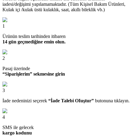
iadesi/değişimi yapılamamaktadır. (Tüm Kişisel Bakım Ürünleri,
Kulak içi /kulak üstü kulaklık, saat, akıllı bileklik vb.)
1
Ürünün teslim tarihinden itibaren
14 gün geçmediğine emin olun.
2
Pasaj üzerinde
“Siparişlerim” sekmesine girin
3
İade nedeninizi seçerek
“İade Talebi OIuştur”
butonuna tıklayın.
4
SMS ile gelecek
kargo kodunu