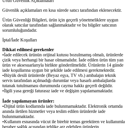
Ürün Güvenlik Açıklamaları
Güvenlik açıklamaları en kısa sürede satıcı tarafından eklenecektir.
Ürün Güvenliği Bilgileri, ürün için geçerli yönetmeliklere uygun
olarak satıcılar tarafından sağlanmaktadır ve bu bilgiler satıcının
sorumluluğundadır.
İptal/İade Koşulları
Dikkat edilmesi gerekenler
•İade edilecek ürünün orijinal kutusu bozulmamış olmalı, ürünlerde
çizik veya herhangi bir hasar olmamalıdır. İade edilen ürün tüm yan
ürün ve aksesuarlarıyla birlikte gönderilmelidir. Ürünlerin 14 günde
iade koşullarına uygun bir şekilde iade edilmesi gerekmektedir.
•Büyük desili ürünlerde (Beyaz eşya, TV vb.) ambalajın teknik
servis tarafından açılmadığı durumlar veya hasarlı ambalajlarda
tutanak tutulmaması durumunda cayma hakkı geçerli değildir.
•İlgili yasa gereği faturasız iade ve değişim yapılamamaktadır.
İade yapılamayan ürünler:
•Dijital ürün kodlarında iade bulunmamaktadır. Elektronik ortamda
anında iletilen hizmetler veya teslim edilen ürünlerde iade
bulunmamaktadır.
•Kullanım esnasında vücut ile birebir temas gerektiren ve kullanımla
beraber sağlık açısından tehlike arz edebilen ürünlerin