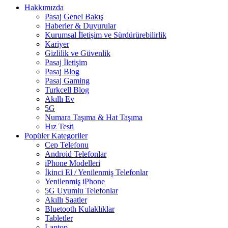
Hakkımızda
Pasaj Genel Bakış
Haberler & Duyurular
Kurumsal İletişim ve Sürdürürebilirlik
Kariyer
Gizlilik ve Güvenlik
Pasaj İletişim
Pasaj Blog
Pasaj Gaming
Turkcell Blog
Akıllı Ev
5G
Numara Taşıma & Hat Taşıma
Hız Testi
Popüler Kategoriler
Cep Telefonu
Android Telefonlar
iPhone Modelleri
İkinci El / Yenilenmiş Telefonlar
Yenilenmiş iPhone
5G Uyumlu Telefonlar
Akıllı Saatler
Bluetooth Kulaklıklar
Tabletler
Laptop