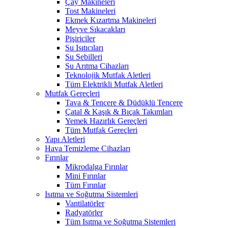
Çay Makineleri
Tost Makineleri
Ekmek Kızartma Makineleri
Meyve Sıkacakları
Pişiriciler
Su Isıtıcıları
Su Sebilleri
Su Arıtma Cihazları
Teknolojik Mutfak Aletleri
Tüm Elektrikli Mutfak Aletleri
Mutfak Gereçleri
Tava & Tencere & Düdüklü Tencere
Çatal & Kaşık & Bıçak Takımları
Yemek Hazırlık Gereçleri
Tüm Mutfak Gereçleri
Yapı Aletleri
Hava Temizleme Cihazları
Fırınlar
Mikrodalga Fırınlar
Mini Fırınlar
Tüm Fırınlar
Isıtma ve Soğutma Sistemleri
Vantilatörler
Radyatörler
Tüm Isıtma ve Soğutma Sistemleri