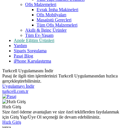
Ofis Malzemeleri
Evrak İmha Makineleri
Ofis Mobilyaları
Masaüstü Gereçleri
Tüm Ofis Malzemeleri
Akıllı & İlginç Ürünler
Tüm Ev-Yaşam
Apple Eğitim Ürünleri
Yardım
Sipariş Sorgulama
Pasaj Blog
iPhone Karşılaştırma
Turkcell Uygulamasını İndir
Pasaj ile ilgili tüm işlemlerinizi Turkcell Uygulamasından hızlıca
gerçekleştirebilirsiniz.
Uygulamayı İndir
turkcell.com.tr
Hızlı Giriş
Size özel ödeme avantajları ve size özel tekliflerden faydalanmak
için Giriş Yap/Üye Ol seçeneği ile devam edebilirsiniz.
Hızlı Giriş
veya