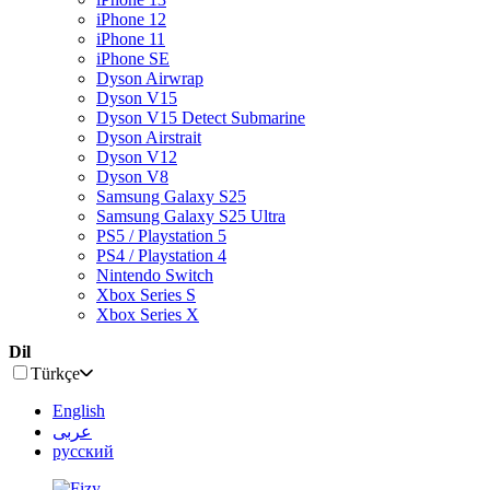
iPhone 12
iPhone 11
iPhone SE
Dyson Airwrap
Dyson V15
Dyson V15 Detect Submarine
Dyson Airstrait
Dyson V12
Dyson V8
Samsung Galaxy S25
Samsung Galaxy S25 Ultra
PS5 / Playstation 5
PS4 / Playstation 4
Nintendo Switch
Xbox Series S
Xbox Series X
Dil
Türkçe
English
عربى
русский