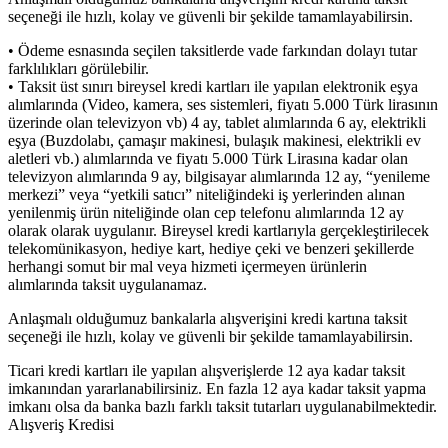
seçeneği ile hızlı, kolay ve güvenli bir şekilde tamamlayabilirsin.
• Ödeme esnasında seçilen taksitlerde vade farkından dolayı tutar
farklılıkları görülebilir.
• Taksit üst sınırı bireysel kredi kartları ile yapılan elektronik eşya
alımlarında (Video, kamera, ses sistemleri, fiyatı 5.000 Türk lirasının
üzerinde olan televizyon vb) 4 ay, tablet alımlarında 6 ay, elektrikli
eşya (Buzdolabı, çamaşır makinesi, bulaşık makinesi, elektrikli ev
aletleri vb.) alımlarında ve fiyatı 5.000 Türk Lirasına kadar olan
televizyon alımlarında 9 ay, bilgisayar alımlarında 12 ay, “yenileme
merkezi” veya “yetkili satıcı” niteliğindeki iş yerlerinden alınan
yenilenmiş ürün niteliğinde olan cep telefonu alımlarında 12 ay
olarak olarak uygulanır. Bireysel kredi kartlarıyla gerçekleştirilecek
telekomünikasyon, hediye kart, hediye çeki ve benzeri şekillerde
herhangi somut bir mal veya hizmeti içermeyen ürünlerin
alımlarında taksit uygulanamaz.
Anlaşmalı olduğumuz bankalarla alışverişini kredi kartına taksit
seçeneği ile hızlı, kolay ve güvenli bir şekilde tamamlayabilirsin.
Ticari kredi kartları ile yapılan alışverişlerde 12 aya kadar taksit
imkanından yararlanabilirsiniz. En fazla 12 aya kadar taksit yapma
imkanı olsa da banka bazlı farklı taksit tutarları uygulanabilmektedir.
Alışveriş Kredisi