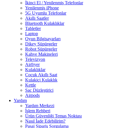
İkinci El / Yenilenmiş Telefonlar
Yenilenmiş iPhone
5G Uyumlu Telefonlar
Akıllı Saatler
Bluetooth Kulaklıklar
Tabletler
Laptop
Oyun Bilgisayarları
Dikey Süpürgeler
Robot Süpürgeler
Kahve Makineleri
Televizyon
Airfryer
Kulaklıklar
Çocuk Akıllı Saat
Kulakiçi Kulaklık
Kettle
Saç Düzleştirici
Airpods
Yardım
Yardım Merkezi
İşlem Rehberi
Ürün Güvenliği Temas Noktası
Nasıl İade Edebilirim?
Pasaj Sipariş Sorgulama