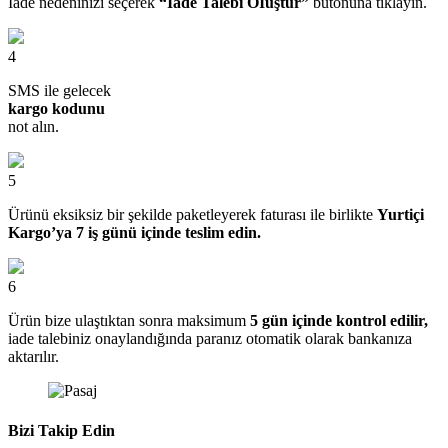
İade nedeninizi seçerek
“İade Talebi OIuştur”
butonuna tıklayın.
4
SMS ile gelecek
kargo kodunu
not alın.
5
Ürünü eksiksiz bir şekilde paketleyerek faturası ile birlikte
Yurtiçi
Kargo’ya 7 iş günü içinde teslim edin.
6
Ürün bize ulaştıktan sonra maksimum
5 gün içinde kontrol edilir,
iade talebiniz onaylandığında paranız otomatik olarak bankanıza
aktarılır.
Bizi Takip Edin