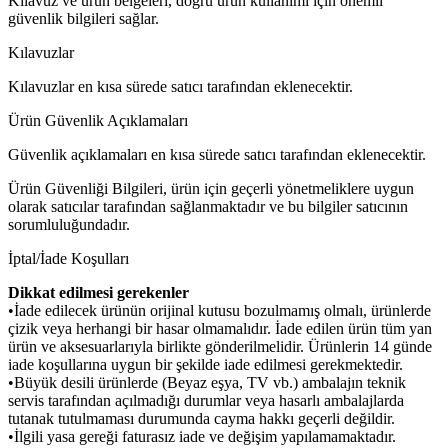
Kılavuz ve ürün belgeleri, doğru ürün kullanımı için önemli
güvenlik bilgileri sağlar.
Kılavuzlar
Kılavuzlar en kısa sürede satıcı tarafından eklenecektir.
Ürün Güvenlik Açıklamaları
Güvenlik açıklamaları en kısa sürede satıcı tarafından eklenecektir.
Ürün Güvenliği Bilgileri, ürün için geçerli yönetmeliklere uygun
olarak satıcılar tarafından sağlanmaktadır ve bu bilgiler satıcının
sorumluluğundadır.
İptal/İade Koşulları
Dikkat edilmesi gerekenler
•İade edilecek ürünün orijinal kutusu bozulmamış olmalı, ürünlerde
çizik veya herhangi bir hasar olmamalıdır. İade edilen ürün tüm yan
ürün ve aksesuarlarıyla birlikte gönderilmelidir. Ürünlerin 14 günde
iade koşullarına uygun bir şekilde iade edilmesi gerekmektedir.
•Büyük desili ürünlerde (Beyaz eşya, TV vb.) ambalajın teknik
servis tarafından açılmadığı durumlar veya hasarlı ambalajlarda
tutanak tutulmaması durumunda cayma hakkı geçerli değildir.
•İlgili yasa gereği faturasız iade ve değişim yapılamamaktadır.