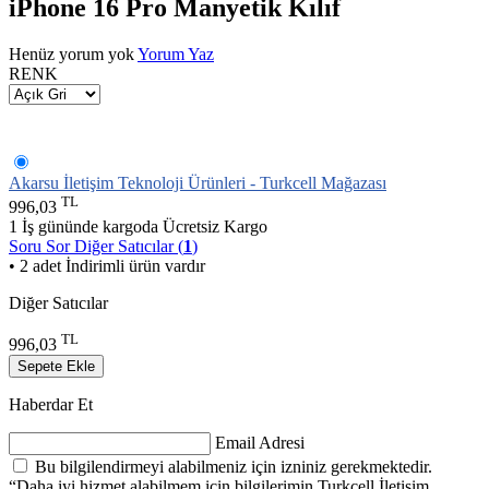
iPhone 16 Pro Manyetik Kılıf
Henüz yorum yok
Yorum Yaz
RENK
Akarsu İletişim Teknoloji Ürünleri - Turkcell Mağazası
TL
996,03
1 İş gününde kargoda
Ücretsiz Kargo
Soru Sor
Diğer Satıcılar (
1
)
• 2 adet İndirimli ürün vardır
Diğer Satıcılar
TL
996,03
Sepete Ekle
Haberdar Et
Email Adresi
Bu bilgilendirmeyi alabilmeniz için izniniz gerekmektedir.
“Daha iyi hizmet alabilmem için bilgilerimin Turkcell İletişim