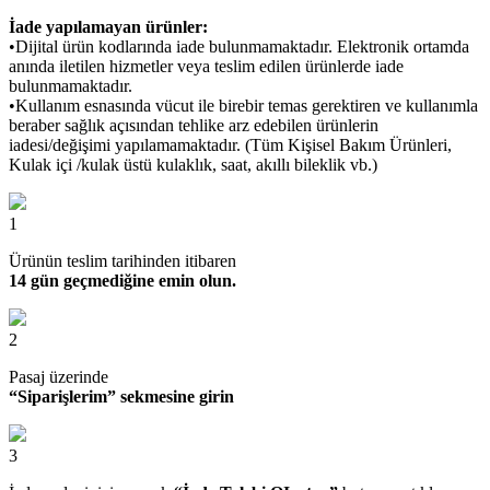
İade yapılamayan ürünler:
•Dijital ürün kodlarında iade bulunmamaktadır. Elektronik ortamda
anında iletilen hizmetler veya teslim edilen ürünlerde iade
bulunmamaktadır.
•Kullanım esnasında vücut ile birebir temas gerektiren ve kullanımla
beraber sağlık açısından tehlike arz edebilen ürünlerin
iadesi/değişimi yapılamamaktadır. (Tüm Kişisel Bakım Ürünleri,
Kulak içi /kulak üstü kulaklık, saat, akıllı bileklik vb.)
1
Ürünün teslim tarihinden itibaren
14 gün geçmediğine emin olun.
2
Pasaj üzerinde
“Siparişlerim” sekmesine girin
3