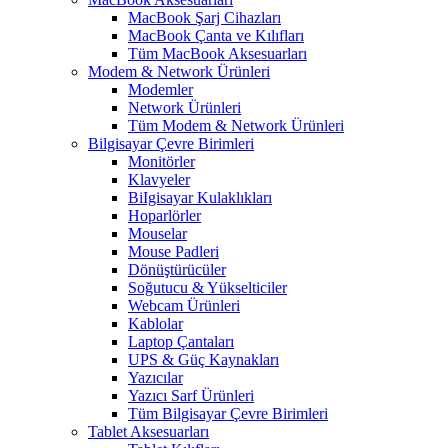
MacBook Şarj Cihazları
MacBook Çanta ve Kılıfları
Tüm MacBook Aksesuarları
Modem & Network Ürünleri
Modemler
Network Ürünleri
Tüm Modem & Network Ürünleri
Bilgisayar Çevre Birimleri
Monitörler
Klavyeler
BiIgisayar Kulaklıkları
Hoparlörler
Mouselar
Mouse Padleri
Dönüştürücüler
Soğutucu & Yükselticiler
Webcam Ürünleri
Kablolar
Laptop Çantaları
UPS & Güç Kaynakları
Yazıcılar
Yazıcı Sarf Ürünleri
Tüm Bilgisayar Çevre Birimleri
Tablet Aksesuarları