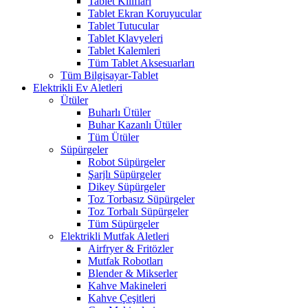
Tablet Kılıfları
Tablet Ekran Koruyucular
Tablet Tutucular
Tablet Klavyeleri
Tablet Kalemleri
Tüm Tablet Aksesuarları
Tüm Bilgisayar-Tablet
Elektrikli Ev Aletleri
Ütüler
Buharlı Ütüler
Buhar Kazanlı Ütüler
Tüm Ütüler
Süpürgeler
Robot Süpürgeler
Şarjlı Süpürgeler
Dikey Süpürgeler
Toz Torbasız Süpürgeler
Toz Torbalı Süpürgeler
Tüm Süpürgeler
Elektrikli Mutfak Aletleri
Airfryer & Fritözler
Mutfak Robotları
Blender & Mikserler
Kahve Makineleri
Kahve Çeşitleri