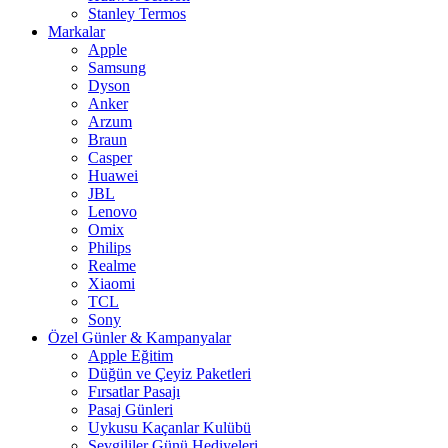
Stanley Termos
Markalar
Apple
Samsung
Dyson
Anker
Arzum
Braun
Casper
Huawei
JBL
Lenovo
Omix
Philips
Realme
Xiaomi
TCL
Sony
Özel Günler & Kampanyalar
Apple Eğitim
Düğün ve Çeyiz Paketleri
Fırsatlar Pasajı
Pasaj Günleri
Uykusu Kaçanlar Kulübü
Sevgililer Günü Hediyeleri