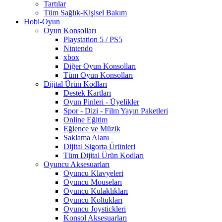
Tartılar
Tüm Sağlık-Kişisel Bakım
Hobi-Oyun
Oyun Konsolları
Playstation 5 / PS5
Nintendo
xbox
Diğer Oyun Konsolları
Tüm Oyun Konsolları
Dijital Ürün Kodları
Destek Kartları
Oyun Pinleri - Üyelikler
Spor - Dizi - Film Yayın Paketleri
Online Eğitim
Eğlence ve Müzik
Saklama Alanı
Dijital Sigorta Ürünleri
Tüm Dijital Ürün Kodları
Oyuncu Aksesuarları
Oyuncu Klavyeleri
Oyuncu Mouseları
Oyuncu Kulaklıkları
Oyuncu Koltukları
Oyuncu Joystickleri
Konsol Aksesuarları