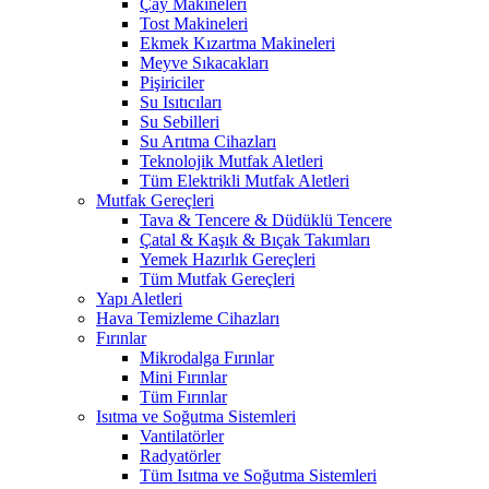
Çay Makineleri
Tost Makineleri
Ekmek Kızartma Makineleri
Meyve Sıkacakları
Pişiriciler
Su Isıtıcıları
Su Sebilleri
Su Arıtma Cihazları
Teknolojik Mutfak Aletleri
Tüm Elektrikli Mutfak Aletleri
Mutfak Gereçleri
Tava & Tencere & Düdüklü Tencere
Çatal & Kaşık & Bıçak Takımları
Yemek Hazırlık Gereçleri
Tüm Mutfak Gereçleri
Yapı Aletleri
Hava Temizleme Cihazları
Fırınlar
Mikrodalga Fırınlar
Mini Fırınlar
Tüm Fırınlar
Isıtma ve Soğutma Sistemleri
Vantilatörler
Radyatörler
Tüm Isıtma ve Soğutma Sistemleri