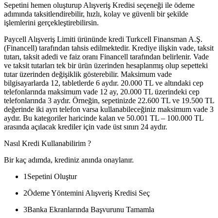
Sepetini hemen oluşturup Alışveriş Kredisi seçeneği ile ödeme
adımında taksitlendirebilir, hızlı, kolay ve güvenli bir şekilde
işlemlerini gerçekleştirebilirsin.
Paycell Alışveriş Limiti ürününde kredi Turkcell Finansman A.Ş.
(Financell) tarafından tahsis edilmektedir. Krediye ilişkin vade, taksit
tutarı, taksit adedi ve faiz oranı Financell tarafından belirlenir. Vade
ve taksit tutarları tek bir ürün üzerinden hesaplanmış olup sepetteki
tutar üzerinden değişiklik gösterebilir. Maksimum vade
bilgisayarlarda 12, tabletlerde 6 aydır. 20.000 TL ve altındaki cep
telefonlarında maksimum vade 12 ay, 20.000 TL üzerindeki cep
telefonlarında 3 aydır. Örneğin, sepetinizde 22.600 TL ve 19.500 TL
değerinde iki ayrı telefon varsa kullanabileceğiniz maksimum vade 3
aydır. Bu kategoriler haricinde kalan ve 50.001 TL – 100.000 TL
arasında açılacak krediler için vade üst sınırı 24 aydır.
Nasıl Kredi Kullanabilirim ?
Bir kaç adımda, krediniz anında onaylanır.
1
Sepetini Oluştur
2
Ödeme Yöntemini Alışveriş Kredisi Seç
3
Banka Ekranlarında Başvurunu Tamamla