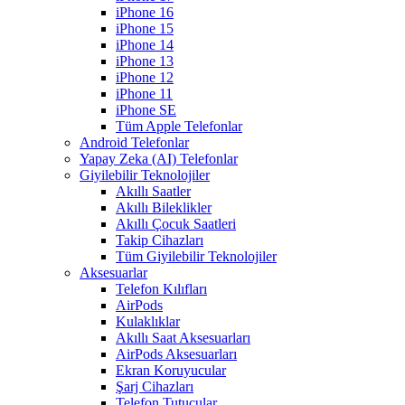
iPhone 16
iPhone 15
iPhone 14
iPhone 13
iPhone 12
iPhone 11
iPhone SE
Tüm Apple Telefonlar
Android Telefonlar
Yapay Zeka (AI) Telefonlar
Giyilebilir Teknolojiler
Akıllı Saatler
Akıllı Bileklikler
Akıllı Çocuk Saatleri
Takip Cihazları
Tüm Giyilebilir Teknolojiler
Aksesuarlar
Telefon Kılıfları
AirPods
Kulaklıklar
Akıllı Saat Aksesuarları
AirPods Aksesuarları
Ekran Koruyucular
Şarj Cihazları
Telefon Tutucular