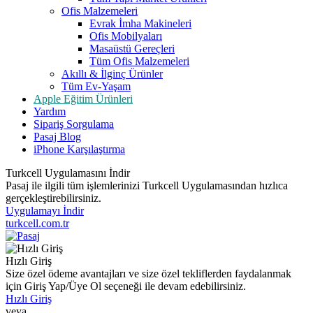
Ofis Malzemeleri
Evrak İmha Makineleri
Ofis Mobilyaları
Masaüstü Gereçleri
Tüm Ofis Malzemeleri
Akıllı & İlginç Ürünler
Tüm Ev-Yaşam
Apple Eğitim Ürünleri
Yardım
Sipariş Sorgulama
Pasaj Blog
iPhone Karşılaştırma
Turkcell Uygulamasını İndir
Pasaj ile ilgili tüm işlemlerinizi Turkcell Uygulamasından hızlıca
gerçekleştirebilirsiniz.
Uygulamayı İndir
turkcell.com.tr
Hızlı Giriş
Size özel ödeme avantajları ve size özel tekliflerden faydalanmak
için Giriş Yap/Üye Ol seçeneği ile devam edebilirsiniz.
Hızlı Giriş
veya