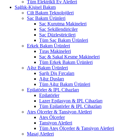
Tüm Elektrikli Ev Aletleri
Sağlık-Kişisel Bakım
Cilt Bakım Teknolojileri
Saç Bakım Ürünleri
Saç Kurutma Makineleri
Saç Şekillendiriciler
Saç Düzleştiricileri
Tüm Saç Bakım Ürünleri
Erkek Bakım Ürünleri
Tıraş Makineleri
Saç & Sakal Kesme Makineleri
Tüm Erkek Bakım Ürünleri
Ağız Bakım Ürünleri
Şarjlı Diş Fırçaları
Ağız Duşları
Tüm Ağız Bakım Ürünleri
Epilatörler & IPL Cihazları
Epilatörler
Lazer Epilasyon & IPL Cihazları
Tüm Epilatörler & IPL Cihazları
Ateş Ölçerler & Tansiyon Aletleri
Ateş Ölçerler
Tansiyon Aletleri
Tüm Ateş Ölçerler & Tansiyon Aletleri
Masaj Aletleri