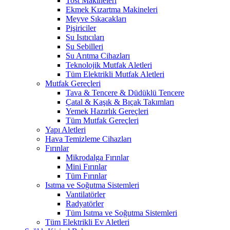
Tost Makineleri
Ekmek Kızartma Makineleri
Meyve Sıkacakları
Pişiriciler
Su Isıtıcıları
Su Sebilleri
Su Arıtma Cihazları
Teknolojik Mutfak Aletleri
Tüm Elektrikli Mutfak Aletleri
Mutfak Gereçleri
Tava & Tencere & Düdüklü Tencere
Çatal & Kaşık & Bıçak Takımları
Yemek Hazırlık Gereçleri
Tüm Mutfak Gereçleri
Yapı Aletleri
Hava Temizleme Cihazları
Fırınlar
Mikrodalga Fırınlar
Mini Fırınlar
Tüm Fırınlar
Isıtma ve Soğutma Sistemleri
Vantilatörler
Radyatörler
Tüm Isıtma ve Soğutma Sistemleri
Tüm Elektrikli Ev Aletleri