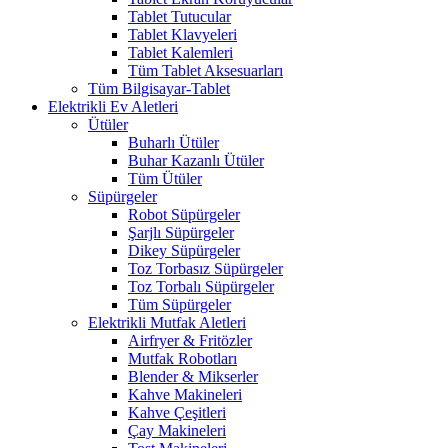
Tablet Tutucular
Tablet Klavyeleri
Tablet Kalemleri
Tüm Tablet Aksesuarları
Tüm Bilgisayar-Tablet
Elektrikli Ev Aletleri
Ütüler
Buharlı Ütüler
Buhar Kazanlı Ütüler
Tüm Ütüler
Süpürgeler
Robot Süpürgeler
Şarjlı Süpürgeler
Dikey Süpürgeler
Toz Torbasız Süpürgeler
Toz Torbalı Süpürgeler
Tüm Süpürgeler
Elektrikli Mutfak Aletleri
Airfryer & Fritözler
Mutfak Robotları
Blender & Mikserler
Kahve Makineleri
Kahve Çeşitleri
Çay Makineleri