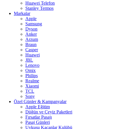
Huawei Telefon
Stanley Termos
Markalar
Apple
Samsung
Dyson
Anker
Arzum
Braun
Casper
Huawei
JBL
Lenovo
Omix
Philips
Realme
Xiaomi
TCL
Sony
Özel Günler & Kampanyalar
Apple Eğitim
Düğün ve Çeyiz Paketleri
Fırsatlar Pasajı
Pasaj Günleri
Uykusu Kaçanlar Kulübü