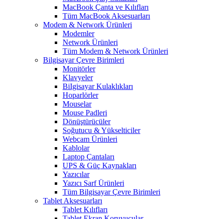
MacBook Çanta ve Kılıfları
Tüm MacBook Aksesuarları
Modem & Network Ürünleri
Modemler
Network Ürünleri
Tüm Modem & Network Ürünleri
Bilgisayar Çevre Birimleri
Monitörler
Klavyeler
BiIgisayar Kulaklıkları
Hoparlörler
Mouselar
Mouse Padleri
Dönüştürücüler
Soğutucu & Yükselticiler
Webcam Ürünleri
Kablolar
Laptop Çantaları
UPS & Güç Kaynakları
Yazıcılar
Yazıcı Sarf Ürünleri
Tüm Bilgisayar Çevre Birimleri
Tablet Aksesuarları
Tablet Kılıfları
Tablet Ekran Koruyucular