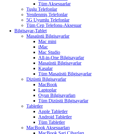
Tüm Aksesuarlar
Tuşlu Telefonlar
Yenilenmiş Telefonlar
5G Uyumlu Telefonlar
Tüm Cep Telefonu-Aksesuar
Bilgisayar-Tablet
Masaüstü Bilgisayarlar
Mac mini
iMac
Mac Studio
All-in-One Bilgisayarlar
Masaüstü Bilgisayarlar
Kasalar
Tüm Masaüstü Bilgisayarlar
Dizüstü Bilgisayarlar
MacBook
Laptoplar
Oyun Bilgisayarları
Tüm Dizüstü Bilgisayarlar
Tabletler
Apple Tabletler
Android Tabletler
Tüm Tabletler
MacBook Aksesuarları
MacBook Şarj Cihazları