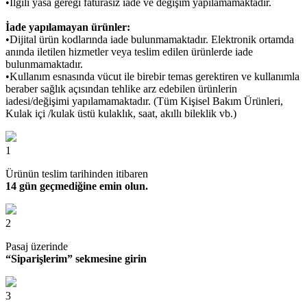
•İlgili yasa gereği faturasız iade ve değişim yapılamamaktadır.
İade yapılamayan ürünler:
•Dijital ürün kodlarında iade bulunmamaktadır. Elektronik ortamda
anında iletilen hizmetler veya teslim edilen ürünlerde iade
bulunmamaktadır.
•Kullanım esnasında vücut ile birebir temas gerektiren ve kullanımla
beraber sağlık açısından tehlike arz edebilen ürünlerin
iadesi/değişimi yapılamamaktadır. (Tüm Kişisel Bakım Ürünleri,
Kulak içi /kulak üstü kulaklık, saat, akıllı bileklik vb.)
1
Ürünün teslim tarihinden itibaren
14 gün geçmediğine emin olun.
2
Pasaj üzerinde
“Siparişlerim” sekmesine girin
3