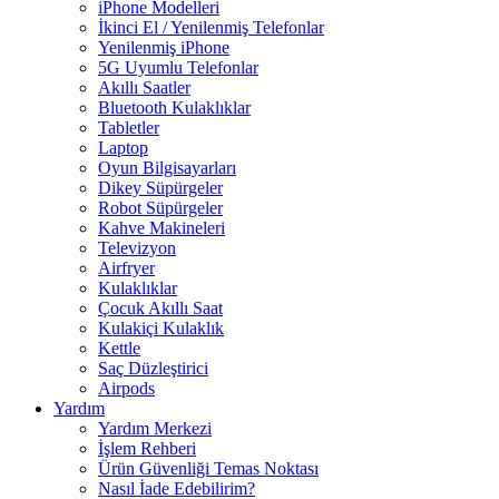
iPhone Modelleri
İkinci El / Yenilenmiş Telefonlar
Yenilenmiş iPhone
5G Uyumlu Telefonlar
Akıllı Saatler
Bluetooth Kulaklıklar
Tabletler
Laptop
Oyun Bilgisayarları
Dikey Süpürgeler
Robot Süpürgeler
Kahve Makineleri
Televizyon
Airfryer
Kulaklıklar
Çocuk Akıllı Saat
Kulakiçi Kulaklık
Kettle
Saç Düzleştirici
Airpods
Yardım
Yardım Merkezi
İşlem Rehberi
Ürün Güvenliği Temas Noktası
Nasıl İade Edebilirim?