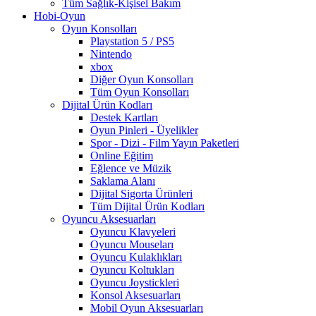
Tüm Sağlık-Kişisel Bakım
Hobi-Oyun
Oyun Konsolları
Playstation 5 / PS5
Nintendo
xbox
Diğer Oyun Konsolları
Tüm Oyun Konsolları
Dijital Ürün Kodları
Destek Kartları
Oyun Pinleri - Üyelikler
Spor - Dizi - Film Yayın Paketleri
Online Eğitim
Eğlence ve Müzik
Saklama Alanı
Dijital Sigorta Ürünleri
Tüm Dijital Ürün Kodları
Oyuncu Aksesuarları
Oyuncu Klavyeleri
Oyuncu Mouseları
Oyuncu Kulaklıkları
Oyuncu Koltukları
Oyuncu Joystickleri
Konsol Aksesuarları
Mobil Oyun Aksesuarları