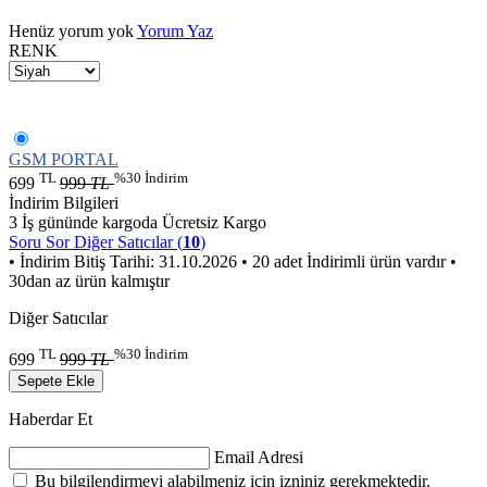
Henüz yorum yok
Yorum Yaz
RENK
GSM PORTAL
TL
%30 İndirim
699
999
TL
İndirim Bilgileri
3 İş gününde kargoda
Ücretsiz Kargo
Soru Sor
Diğer Satıcılar (
10
)
• İndirim Bitiş Tarihi: 31.10.2026
• 20 adet İndirimli ürün vardır
•
30dan az ürün kalmıştır
Diğer Satıcılar
TL
%30 İndirim
699
999
TL
Sepete Ekle
Haberdar Et
Email Adresi
Bu bilgilendirmeyi alabilmeniz için izniniz gerekmektedir.