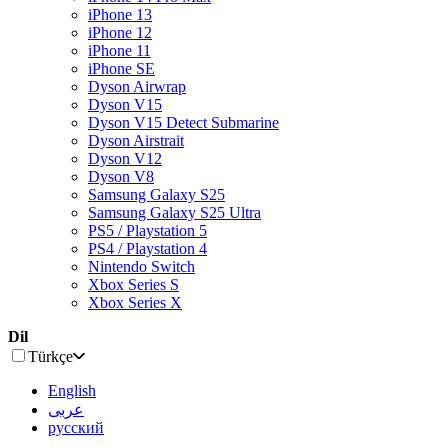
iPhone 13
iPhone 12
iPhone 11
iPhone SE
Dyson Airwrap
Dyson V15
Dyson V15 Detect Submarine
Dyson Airstrait
Dyson V12
Dyson V8
Samsung Galaxy S25
Samsung Galaxy S25 Ultra
PS5 / Playstation 5
PS4 / Playstation 4
Nintendo Switch
Xbox Series S
Xbox Series X
Dil
Türkçe
English
عربى
русский