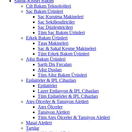
Sağlık-Kişisel Bakım
Cilt Bakım Teknolojileri
Saç Bakım Ürünleri
Saç Kurutma Makineleri
Saç Şekillendiriciler
Saç Düzleştiricileri
Tüm Saç Bakım Ürünleri
Erkek Bakım Ürünleri
Tıraş Makineleri
Saç & Sakal Kesme Makineleri
Tüm Erkek Bakım Ürünleri
Ağız Bakım Ürünleri
Şarjlı Diş Fırçaları
Ağız Duşları
Tüm Ağız Bakım Ürünleri
Epilatörler & IPL Cihazları
Epilatörler
Lazer Epilasyon & IPL Cihazları
Tüm Epilatörler & IPL Cihazları
Ateş Ölçerler & Tansiyon Aletleri
Ateş Ölçerler
Tansiyon Aletleri
Tüm Ateş Ölçerler & Tansiyon Aletleri
Masaj Aletleri
Tartılar