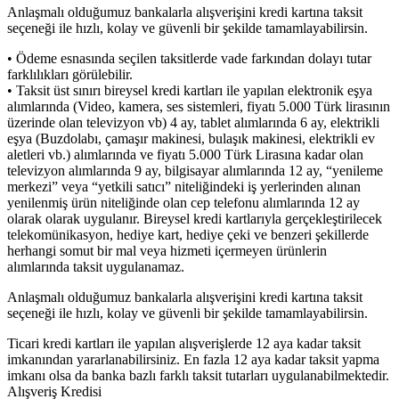
Anlaşmalı olduğumuz bankalarla alışverişini kredi kartına taksit
seçeneği ile hızlı, kolay ve güvenli bir şekilde tamamlayabilirsin.
• Ödeme esnasında seçilen taksitlerde vade farkından dolayı tutar
farklılıkları görülebilir.
• Taksit üst sınırı bireysel kredi kartları ile yapılan elektronik eşya
alımlarında (Video, kamera, ses sistemleri, fiyatı 5.000 Türk lirasının
üzerinde olan televizyon vb) 4 ay, tablet alımlarında 6 ay, elektrikli
eşya (Buzdolabı, çamaşır makinesi, bulaşık makinesi, elektrikli ev
aletleri vb.) alımlarında ve fiyatı 5.000 Türk Lirasına kadar olan
televizyon alımlarında 9 ay, bilgisayar alımlarında 12 ay, “yenileme
merkezi” veya “yetkili satıcı” niteliğindeki iş yerlerinden alınan
yenilenmiş ürün niteliğinde olan cep telefonu alımlarında 12 ay
olarak olarak uygulanır. Bireysel kredi kartlarıyla gerçekleştirilecek
telekomünikasyon, hediye kart, hediye çeki ve benzeri şekillerde
herhangi somut bir mal veya hizmeti içermeyen ürünlerin
alımlarında taksit uygulanamaz.
Anlaşmalı olduğumuz bankalarla alışverişini kredi kartına taksit
seçeneği ile hızlı, kolay ve güvenli bir şekilde tamamlayabilirsin.
Ticari kredi kartları ile yapılan alışverişlerde 12 aya kadar taksit
imkanından yararlanabilirsiniz. En fazla 12 aya kadar taksit yapma
imkanı olsa da banka bazlı farklı taksit tutarları uygulanabilmektedir.
Alışveriş Kredisi