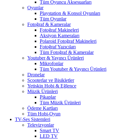
Tüm Oyuncu Aksesuarları
Oyunlar
Playstation & Konsol Oyunları
Tüm Oyunlar
Fotoğraf & Kameralar
Fotoğraf Makineleri
Aksiyon Kameraları
Polaroid Fotoğraf Makineleri
Fotoğraf Yazıcıları
Tüm Fotoğraf & Kameralar
Youtuber & Yayıncı Ürünleri
Mikrofonlar
Tüm Youtuber & Yayıncı Ürünleri
Dronelar
Scooterlar ve Bisikletler
Yetişkin Hobi & Eğlence
Müzik Ürünleri
Pikaplar
Tüm Müzik Ürünleri
Ödeme Kartları
Tüm Hobi-Oyun
TV-Ses Sistemleri
Televizyonlar
Smart TV
LED TV