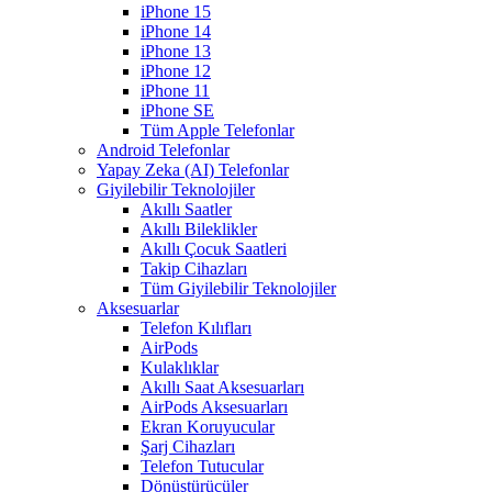
iPhone 15
iPhone 14
iPhone 13
iPhone 12
iPhone 11
iPhone SE
Tüm Apple Telefonlar
Android Telefonlar
Yapay Zeka (AI) Telefonlar
Giyilebilir Teknolojiler
Akıllı Saatler
Akıllı Bileklikler
Akıllı Çocuk Saatleri
Takip Cihazları
Tüm Giyilebilir Teknolojiler
Aksesuarlar
Telefon Kılıfları
AirPods
Kulaklıklar
Akıllı Saat Aksesuarları
AirPods Aksesuarları
Ekran Koruyucular
Şarj Cihazları
Telefon Tutucular
Dönüştürücüler