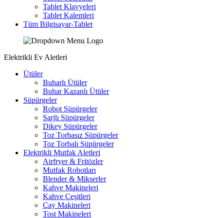
Tablet Klavyeleri
Tablet Kalemleri
Tüm Bilgisayar-Tablet
Elektrikli Ev Aletleri
Ütüler
Buharlı Ütüler
Buhar Kazanlı Ütüler
Süpürgeler
Robot Süpürgeler
Şarjlı Süpürgeler
Dikey Süpürgeler
Toz Torbasız Süpürgeler
Toz Torbalı Süpürgeler
Elektrikli Mutfak Aletleri
Airfryer & Fritözler
Mutfak Robotları
Blender & Mikserler
Kahve Makineleri
Kahve Çeşitleri
Çay Makineleri
Tost Makineleri