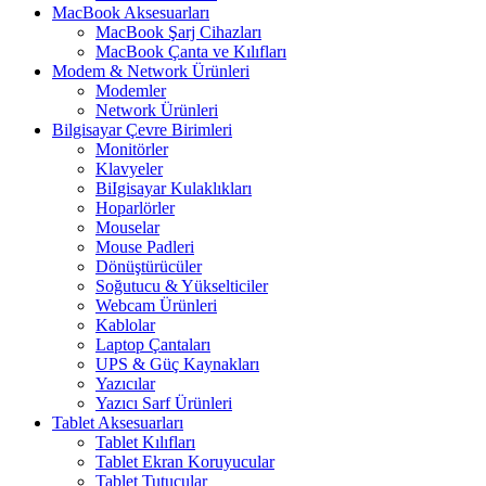
MacBook Aksesuarları
MacBook Şarj Cihazları
MacBook Çanta ve Kılıfları
Modem & Network Ürünleri
Modemler
Network Ürünleri
Bilgisayar Çevre Birimleri
Monitörler
Klavyeler
BiIgisayar Kulaklıkları
Hoparlörler
Mouselar
Mouse Padleri
Dönüştürücüler
Soğutucu & Yükselticiler
Webcam Ürünleri
Kablolar
Laptop Çantaları
UPS & Güç Kaynakları
Yazıcılar
Yazıcı Sarf Ürünleri
Tablet Aksesuarları
Tablet Kılıfları
Tablet Ekran Koruyucular
Tablet Tutucular