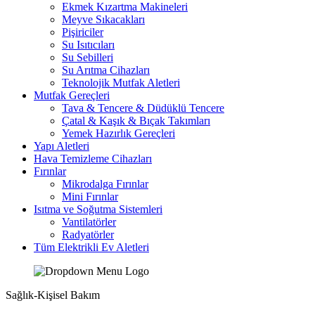
Ekmek Kızartma Makineleri
Meyve Sıkacakları
Pişiriciler
Su Isıtıcıları
Su Sebilleri
Su Arıtma Cihazları
Teknolojik Mutfak Aletleri
Mutfak Gereçleri
Tava & Tencere & Düdüklü Tencere
Çatal & Kaşık & Bıçak Takımları
Yemek Hazırlık Gereçleri
Yapı Aletleri
Hava Temizleme Cihazları
Fırınlar
Mikrodalga Fırınlar
Mini Fırınlar
Isıtma ve Soğutma Sistemleri
Vantilatörler
Radyatörler
Tüm Elektrikli Ev Aletleri
Sağlık-Kişisel Bakım