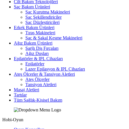
Cilt Bakım Teknolojileri
Saç Bakım Ürünleri
Saç Kurutma Makineleri
Saç Şekillendiriciler
Saç Düzleştiricileri
Erkek Bakım Ürünleri
Tıraş Makineleri
Saç & Sakal Kesme Makineleri
Ağız Bakım Ürünleri
Şarjlı Diş Fırçaları
Ağız Duşları
Epilatörler & IPL Cihazları
Epilatörler
Lazer Epilasyon & IPL Cihazları
Ateş Ölçerler & Tansiyon Aletleri
Ateş Ölçerler
Tansiyon Aletleri
Masaj Aletleri
Tartılar
Tüm Sağlık-Kişisel Bakım
Hobi-Oyun