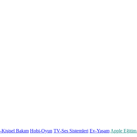
k-Kişisel Bakım
Hobi-Oyun
TV-Ses Sistemleri
Ev-Yaşam
Apple Eğitim