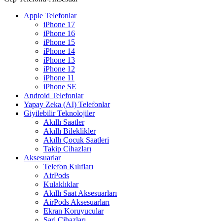
Apple Telefonlar
iPhone 17
iPhone 16
iPhone 15
iPhone 14
iPhone 13
iPhone 12
iPhone 11
iPhone SE
Android Telefonlar
Yapay Zeka (AI) Telefonlar
Giyilebilir Teknolojiler
Akıllı Saatler
Akıllı Bileklikler
Akıllı Çocuk Saatleri
Takip Cihazları
Aksesuarlar
Telefon Kılıfları
AirPods
Kulaklıklar
Akıllı Saat Aksesuarları
AirPods Aksesuarları
Ekran Koruyucular
Şarj Cihazları