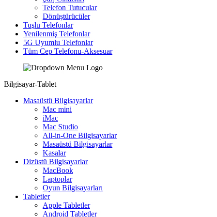
Telefon Tutucular
Dönüştürücüler
Tuşlu Telefonlar
Yenilenmiş Telefonlar
5G Uyumlu Telefonlar
Tüm Cep Telefonu-Aksesuar
Bilgisayar-Tablet
Masaüstü Bilgisayarlar
Mac mini
iMac
Mac Studio
All-in-One Bilgisayarlar
Masaüstü Bilgisayarlar
Kasalar
Dizüstü Bilgisayarlar
MacBook
Laptoplar
Oyun Bilgisayarları
Tabletler
Apple Tabletler
Android Tabletler