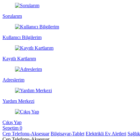
Sorularım
Kullanıcı Bilgilerim
Kayıtlı Kartlarım
Adreslerim
Yardım Merkezi
Çıkış Yap
Sepetim
0
Cep Telefonu-Aksesuar
Bilgisayar-Tablet
Elektrikli Ev Aletleri
Sağlı
Cep Telefonu-Aksesuar