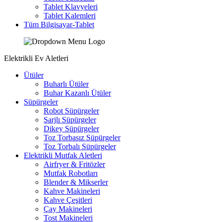
Tablet Klavyeleri
Tablet Kalemleri
Tüm Bilgisayar-Tablet
Elektrikli Ev Aletleri
Ütüler
Buharlı Ütüler
Buhar Kazanlı Ütüler
Süpürgeler
Robot Süpürgeler
Şarjlı Süpürgeler
Dikey Süpürgeler
Toz Torbasız Süpürgeler
Toz Torbalı Süpürgeler
Elektrikli Mutfak Aletleri
Airfryer & Fritözler
Mutfak Robotları
Blender & Mikserler
Kahve Makineleri
Kahve Çeşitleri
Çay Makineleri
Tost Makineleri