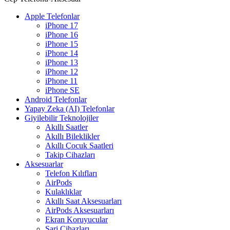
Apple Telefonlar
iPhone 17
iPhone 16
iPhone 15
iPhone 14
iPhone 13
iPhone 12
iPhone 11
iPhone SE
Android Telefonlar
Yapay Zeka (AI) Telefonlar
Giyilebilir Teknolojiler
Akıllı Saatler
Akıllı Bileklikler
Akıllı Çocuk Saatleri
Takip Cihazları
Aksesuarlar
Telefon Kılıfları
AirPods
Kulaklıklar
Akıllı Saat Aksesuarları
AirPods Aksesuarları
Ekran Koruyucular
Şarj Cihazları