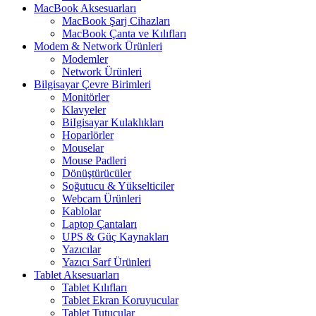
MacBook Aksesuarları
MacBook Şarj Cihazları
MacBook Çanta ve Kılıfları
Modem & Network Ürünleri
Modemler
Network Ürünleri
Bilgisayar Çevre Birimleri
Monitörler
Klavyeler
BiIgisayar Kulaklıkları
Hoparlörler
Mouselar
Mouse Padleri
Dönüştürücüler
Soğutucu & Yükselticiler
Webcam Ürünleri
Kablolar
Laptop Çantaları
UPS & Güç Kaynakları
Yazıcılar
Yazıcı Sarf Ürünleri
Tablet Aksesuarları
Tablet Kılıfları
Tablet Ekran Koruyucular
Tablet Tutucular