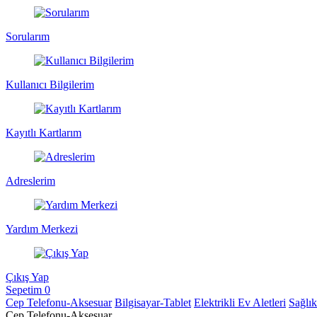
Sorularım
Kullanıcı Bilgilerim
Kayıtlı Kartlarım
Adreslerim
Yardım Merkezi
Çıkış Yap
Sepetim
0
Cep Telefonu-Aksesuar
Bilgisayar-Tablet
Elektrikli Ev Aletleri
Sağlı
Cep Telefonu-Aksesuar