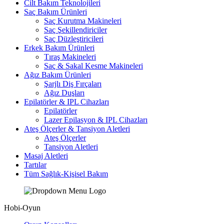
Cilt Bakım Teknolojileri
Saç Bakım Ürünleri
Saç Kurutma Makineleri
Saç Şekillendiriciler
Saç Düzleştiricileri
Erkek Bakım Ürünleri
Tıraş Makineleri
Saç & Sakal Kesme Makineleri
Ağız Bakım Ürünleri
Şarjlı Diş Fırçaları
Ağız Duşları
Epilatörler & IPL Cihazları
Epilatörler
Lazer Epilasyon & IPL Cihazları
Ateş Ölçerler & Tansiyon Aletleri
Ateş Ölçerler
Tansiyon Aletleri
Masaj Aletleri
Tartılar
Tüm Sağlık-Kişisel Bakım
Hobi-Oyun