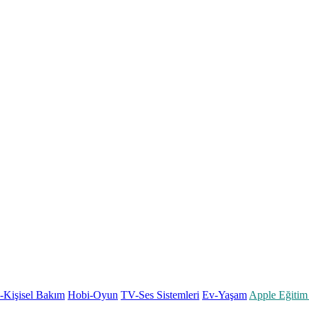
k-Kişisel Bakım
Hobi-Oyun
TV-Ses Sistemleri
Ev-Yaşam
Apple Eğitim