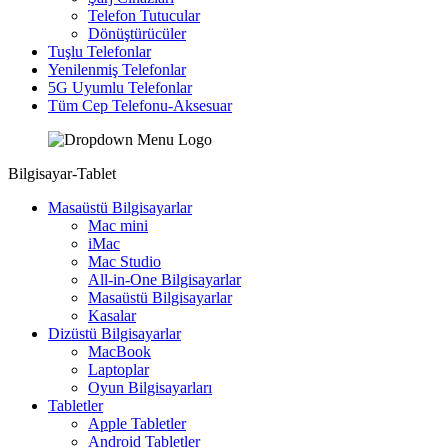
Telefon Tutucular
Dönüştürücüler
Tuşlu Telefonlar
Yenilenmiş Telefonlar
5G Uyumlu Telefonlar
Tüm Cep Telefonu-Aksesuar
Bilgisayar-Tablet
Masaüstü Bilgisayarlar
Mac mini
iMac
Mac Studio
All-in-One Bilgisayarlar
Masaüstü Bilgisayarlar
Kasalar
Dizüstü Bilgisayarlar
MacBook
Laptoplar
Oyun Bilgisayarları
Tabletler
Apple Tabletler
Android Tabletler