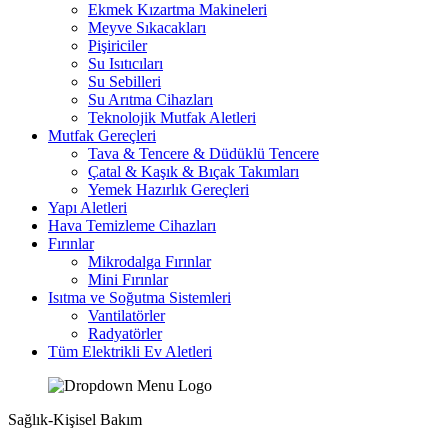
Ekmek Kızartma Makineleri
Meyve Sıkacakları
Pişiriciler
Su Isıtıcıları
Su Sebilleri
Su Arıtma Cihazları
Teknolojik Mutfak Aletleri
Mutfak Gereçleri
Tava & Tencere & Düdüklü Tencere
Çatal & Kaşık & Bıçak Takımları
Yemek Hazırlık Gereçleri
Yapı Aletleri
Hava Temizleme Cihazları
Fırınlar
Mikrodalga Fırınlar
Mini Fırınlar
Isıtma ve Soğutma Sistemleri
Vantilatörler
Radyatörler
Tüm Elektrikli Ev Aletleri
Sağlık-Kişisel Bakım