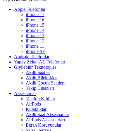
Apple Telefonlar
iPhone 17
iPhone 16
iPhone 15
iPhone 14
iPhone 13
iPhone 12
iPhone 11
iPhone SE
Android Telefonlar
Yapay Zeka (AI) Telefonlar
Giyilebilir Teknolojiler
Akıllı Saatler
Akıllı Bileklikler
Akıllı Çocuk Saatleri
Takip Cihazları
Aksesuarlar
Telefon Kılıfları
AirPods
Kulaklıklar
Akıllı Saat Aksesuarları
AirPods Aksesuarları
Ekran Koruyucular
Şarj Cihazları