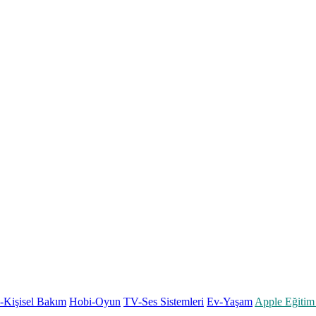
k-Kişisel Bakım
Hobi-Oyun
TV-Ses Sistemleri
Ev-Yaşam
Apple Eğitim