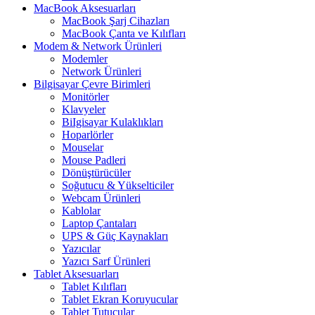
MacBook Aksesuarları
MacBook Şarj Cihazları
MacBook Çanta ve Kılıfları
Modem & Network Ürünleri
Modemler
Network Ürünleri
Bilgisayar Çevre Birimleri
Monitörler
Klavyeler
BiIgisayar Kulaklıkları
Hoparlörler
Mouselar
Mouse Padleri
Dönüştürücüler
Soğutucu & Yükselticiler
Webcam Ürünleri
Kablolar
Laptop Çantaları
UPS & Güç Kaynakları
Yazıcılar
Yazıcı Sarf Ürünleri
Tablet Aksesuarları
Tablet Kılıfları
Tablet Ekran Koruyucular
Tablet Tutucular