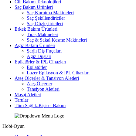
Cilt Bakım Teknolojileri
Saç Bakım Ürünleri
Saç Kurutma Makineleri
Saç Şekillendiriciler
Saç Düzleştiricileri
Erkek Bakım Ürünleri
Tıraş Makineleri
Saç & Sakal Kesme Makineleri
Ağız Bakım Ürünleri
Şarjlı Diş Fırçaları
Ağız Duşları
Epilatörler & IPL Cihazları
Epilatörler
Lazer Epilasyon & IPL Cihazları
Ateş Ölçerler & Tansiyon Aletleri
Ateş Ölçerler
Tansiyon Aletleri
Masaj Aletleri
Tartılar
Tüm Sağlık-Kişisel Bakım
Hobi-Oyun