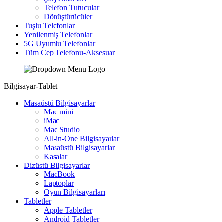
Telefon Tutucular
Dönüştürücüler
Tuşlu Telefonlar
Yenilenmiş Telefonlar
5G Uyumlu Telefonlar
Tüm Cep Telefonu-Aksesuar
Bilgisayar-Tablet
Masaüstü Bilgisayarlar
Mac mini
iMac
Mac Studio
All-in-One Bilgisayarlar
Masaüstü Bilgisayarlar
Kasalar
Dizüstü Bilgisayarlar
MacBook
Laptoplar
Oyun Bilgisayarları
Tabletler
Apple Tabletler
Android Tabletler