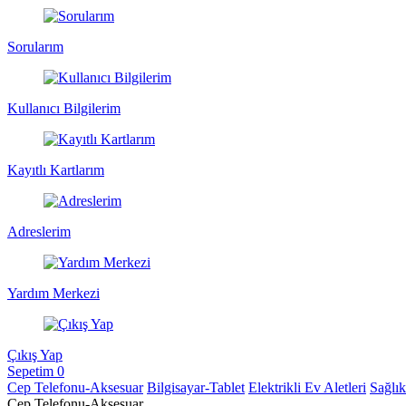
Sorularım
Kullanıcı Bilgilerim
Kayıtlı Kartlarım
Adreslerim
Yardım Merkezi
Çıkış Yap
Sepetim
0
Cep Telefonu-Aksesuar
Bilgisayar-Tablet
Elektrikli Ev Aletleri
Sağlı
Cep Telefonu-Aksesuar