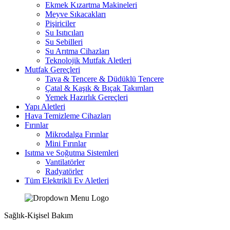
Ekmek Kızartma Makineleri
Meyve Sıkacakları
Pişiriciler
Su Isıtıcıları
Su Sebilleri
Su Arıtma Cihazları
Teknolojik Mutfak Aletleri
Mutfak Gereçleri
Tava & Tencere & Düdüklü Tencere
Çatal & Kaşık & Bıçak Takımları
Yemek Hazırlık Gereçleri
Yapı Aletleri
Hava Temizleme Cihazları
Fırınlar
Mikrodalga Fırınlar
Mini Fırınlar
Isıtma ve Soğutma Sistemleri
Vantilatörler
Radyatörler
Tüm Elektrikli Ev Aletleri
Sağlık-Kişisel Bakım