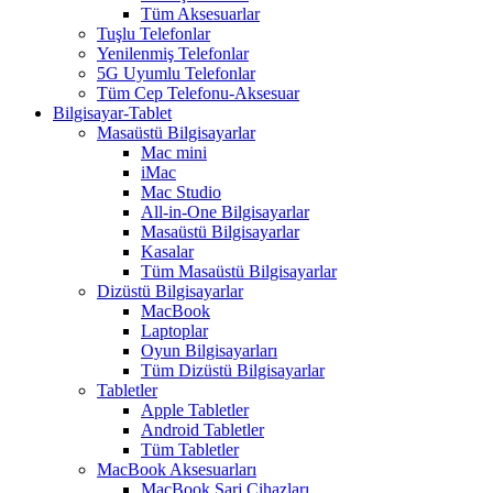
Tüm Aksesuarlar
Tuşlu Telefonlar
Yenilenmiş Telefonlar
5G Uyumlu Telefonlar
Tüm Cep Telefonu-Aksesuar
Bilgisayar-Tablet
Masaüstü Bilgisayarlar
Mac mini
iMac
Mac Studio
All-in-One Bilgisayarlar
Masaüstü Bilgisayarlar
Kasalar
Tüm Masaüstü Bilgisayarlar
Dizüstü Bilgisayarlar
MacBook
Laptoplar
Oyun Bilgisayarları
Tüm Dizüstü Bilgisayarlar
Tabletler
Apple Tabletler
Android Tabletler
Tüm Tabletler
MacBook Aksesuarları
MacBook Şarj Cihazları