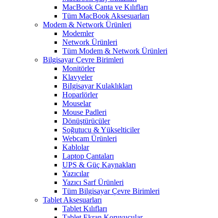
MacBook Çanta ve Kılıfları
Tüm MacBook Aksesuarları
Modem & Network Ürünleri
Modemler
Network Ürünleri
Tüm Modem & Network Ürünleri
Bilgisayar Çevre Birimleri
Monitörler
Klavyeler
BiIgisayar Kulaklıkları
Hoparlörler
Mouselar
Mouse Padleri
Dönüştürücüler
Soğutucu & Yükselticiler
Webcam Ürünleri
Kablolar
Laptop Çantaları
UPS & Güç Kaynakları
Yazıcılar
Yazıcı Sarf Ürünleri
Tüm Bilgisayar Çevre Birimleri
Tablet Aksesuarları
Tablet Kılıfları
Tablet Ekran Koruyucular