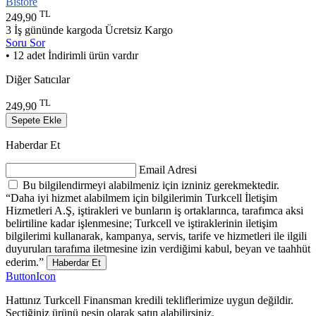
Bistore
TL
249,90
3 İş gününde kargoda
Ücretsiz Kargo
Soru Sor
• 12 adet İndirimli ürün vardır
Diğer Satıcılar
TL
249,90
Sepete Ekle
Haberdar Et
Email Adresi
Bu bilgilendirmeyi alabilmeniz için izniniz gerekmektedir.
“Daha iyi hizmet alabilmem için bilgilerimin Turkcell İletişim
Hizmetleri A.Ş, iştirakleri ve bunların iş ortaklarınca, tarafımca aksi
belirtiline kadar işlenmesine; Turkcell ve iştiraklerinin iletişim
bilgilerimi kullanarak, kampanya, servis, tarife ve hizmetleri ile ilgili
duyuruları tarafıma iletmesine izin verdiğimi kabul, beyan ve taahhüt
ederim.”
Haberdar Et
ButtonIcon
Hattınız Turkcell Finansman kredili tekliflerimize uygun değildir.
Seçtiğiniz ürünü peşin olarak satın alabilirsiniz.