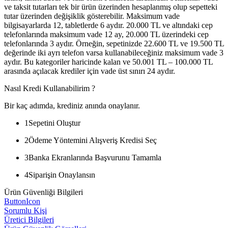
ve taksit tutarları tek bir ürün üzerinden hesaplanmış olup sepetteki
tutar üzerinden değişiklik gösterebilir. Maksimum vade
bilgisayarlarda 12, tabletlerde 6 aydır. 20.000 TL ve altındaki cep
telefonlarında maksimum vade 12 ay, 20.000 TL üzerindeki cep
telefonlarında 3 aydır. Örneğin, sepetinizde 22.600 TL ve 19.500 TL
değerinde iki ayrı telefon varsa kullanabileceğiniz maksimum vade 3
aydır. Bu kategoriler haricinde kalan ve 50.001 TL – 100.000 TL
arasında açılacak krediler için vade üst sınırı 24 aydır.
Nasıl Kredi Kullanabilirim ?
Bir kaç adımda, krediniz anında onaylanır.
1
Sepetini Oluştur
2
Ödeme Yöntemini Alışveriş Kredisi Seç
3
Banka Ekranlarında Başvurunu Tamamla
4
Siparişin Onaylansın
Ürün Güvenliği Bilgileri
ButtonIcon
Sorumlu Kişi
Üretici Bilgileri