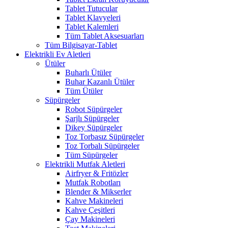
Tablet Tutucular
Tablet Klavyeleri
Tablet Kalemleri
Tüm Tablet Aksesuarları
Tüm Bilgisayar-Tablet
Elektrikli Ev Aletleri
Ütüler
Buharlı Ütüler
Buhar Kazanlı Ütüler
Tüm Ütüler
Süpürgeler
Robot Süpürgeler
Şarjlı Süpürgeler
Dikey Süpürgeler
Toz Torbasız Süpürgeler
Toz Torbalı Süpürgeler
Tüm Süpürgeler
Elektrikli Mutfak Aletleri
Airfryer & Fritözler
Mutfak Robotları
Blender & Mikserler
Kahve Makineleri
Kahve Çeşitleri
Çay Makineleri