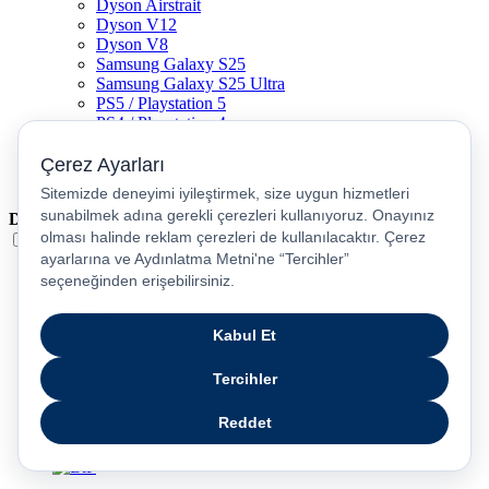
Dyson Airstrait
Dyson V12
Dyson V8
Samsung Galaxy S25
Samsung Galaxy S25 Ultra
PS5 / Playstation 5
PS4 / Playstation 4
Nintendo Switch
Xbox Series S
Xbox Series X
Dil
Türkçe
English
عربى
русский