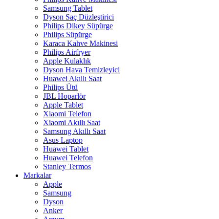
Samsung Tablet
Dyson Saç Düzleştirici
Philips Dikey Süpürge
Philips Süpürge
Karaca Kahve Makinesi
Philips Airfryer
Apple Kulaklık
Dyson Hava Temizleyici
Huawei Akıllı Saat
Philips Ütü
JBL Hoparlör
Apple Tablet
Xiaomi Telefon
Xiaomi Akıllı Saat
Samsung Akıllı Saat
Asus Laptop
Huawei Tablet
Huawei Telefon
Stanley Termos
Markalar
Apple
Samsung
Dyson
Anker