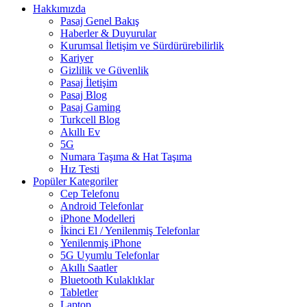
Hakkımızda
Pasaj Genel Bakış
Haberler & Duyurular
Kurumsal İletişim ve Sürdürürebilirlik
Kariyer
Gizlilik ve Güvenlik
Pasaj İletişim
Pasaj Blog
Pasaj Gaming
Turkcell Blog
Akıllı Ev
5G
Numara Taşıma & Hat Taşıma
Hız Testi
Popüler Kategoriler
Cep Telefonu
Android Telefonlar
iPhone Modelleri
İkinci El / Yenilenmiş Telefonlar
Yenilenmiş iPhone
5G Uyumlu Telefonlar
Akıllı Saatler
Bluetooth Kulaklıklar
Tabletler
Laptop