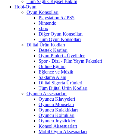
Tüm Sağlık-Kişisel Bakım
Hobi-Oyun
Oyun Konsolları
Playstation 5 / PS5
Nintendo
xbox
Diğer Oyun Konsolları
Tüm Oyun Konsolları
Dijital Ürün Kodları
Destek Kartları
Oyun Pinleri - Üyelikler
Spor - Dizi - Film Yayın Paketleri
Online Eğitim
Eğlence ve Müzik
Saklama Alanı
Dijital Sigorta Ürünleri
Tüm Dijital Ürün Kodları
Oyuncu Aksesuarları
Oyuncu Klavyeleri
Oyuncu Mouseları
Oyuncu Kulaklıkları
Oyuncu Koltukları
Oyuncu Joystickleri
Konsol Aksesuarları
Mobil Oyun Aksesuarları