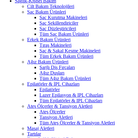
Sağlık-Kişisel Bakım
Cilt Bakım Teknolojileri
Saç Bakım Ürünleri
Saç Kurutma Makineleri
Saç Şekillendiriciler
Saç Düzleştiricileri
Tüm Saç Bakım Ürünleri
Erkek Bakım Ürünleri
Tıraş Makineleri
Saç & Sakal Kesme Makineleri
Tüm Erkek Bakım Ürünleri
Ağız Bakım Ürünleri
Şarjlı Diş Fırçaları
Ağız Duşları
Tüm Ağız Bakım Ürünleri
Epilatörler & IPL Cihazları
Epilatörler
Lazer Epilasyon & IPL Cihazları
Tüm Epilatörler & IPL Cihazları
Ateş Ölçerler & Tansiyon Aletleri
Ateş Ölçerler
Tansiyon Aletleri
Tüm Ateş Ölçerler & Tansiyon Aletleri
Masaj Aletleri
Tartılar