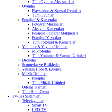
Tüm Oyuncu Aksesuarları
Oyunlar
Playstation & Konsol Oyunları
Tüm Oyunlar
Fotoğraf & Kameralar
Fotoğraf Makineleri
Aksiyon Kameraları
Polaroid Fotoğraf Makineleri
Fotoğraf Yazıcıları
Tüm Fotoğraf & Kameralar
Youtuber & Yayıncı Ürünleri
Mikrofonlar
Tüm Youtuber & Yayıncı Ürünleri
Dronelar
Scooterlar ve Bisikletler
Yetişkin Hobi & Eğlence
Müzik Ürünleri
Pikaplar
Tüm Müzik Ürünleri
Ödeme Kartları
Tüm Hobi-Oyun
TV-Ses Sistemleri
Televizyonlar
Smart TV
LED TV