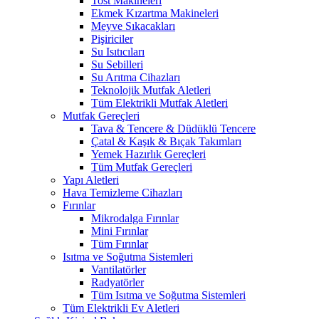
Tost Makineleri
Ekmek Kızartma Makineleri
Meyve Sıkacakları
Pişiriciler
Su Isıtıcıları
Su Sebilleri
Su Arıtma Cihazları
Teknolojik Mutfak Aletleri
Tüm Elektrikli Mutfak Aletleri
Mutfak Gereçleri
Tava & Tencere & Düdüklü Tencere
Çatal & Kaşık & Bıçak Takımları
Yemek Hazırlık Gereçleri
Tüm Mutfak Gereçleri
Yapı Aletleri
Hava Temizleme Cihazları
Fırınlar
Mikrodalga Fırınlar
Mini Fırınlar
Tüm Fırınlar
Isıtma ve Soğutma Sistemleri
Vantilatörler
Radyatörler
Tüm Isıtma ve Soğutma Sistemleri
Tüm Elektrikli Ev Aletleri