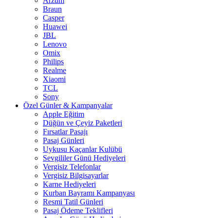
Arzum
Braun
Casper
Huawei
JBL
Lenovo
Omix
Philips
Realme
Xiaomi
TCL
Sony
Özel Günler & Kampanyalar
Apple Eğitim
Düğün ve Çeyiz Paketleri
Fırsatlar Pasajı
Pasaj Günleri
Uykusu Kaçanlar Kulübü
Sevgililer Günü Hediyeleri
Vergisiz Telefonlar
Vergisiz Bilgisayarlar
Karne Hediyeleri
Kurban Bayramı Kampanyası
Resmi Tatil Günleri
Pasaj Ödeme Teklifleri