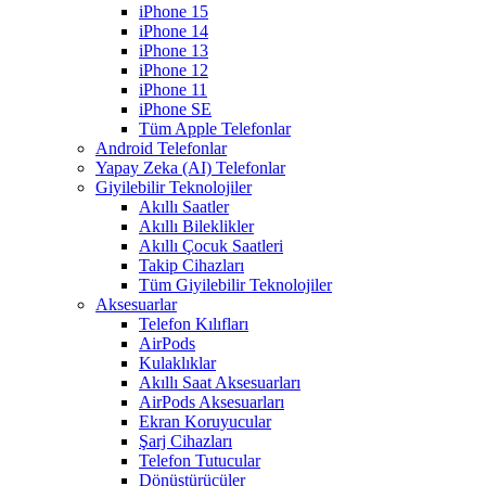
iPhone 15
iPhone 14
iPhone 13
iPhone 12
iPhone 11
iPhone SE
Tüm Apple Telefonlar
Android Telefonlar
Yapay Zeka (AI) Telefonlar
Giyilebilir Teknolojiler
Akıllı Saatler
Akıllı Bileklikler
Akıllı Çocuk Saatleri
Takip Cihazları
Tüm Giyilebilir Teknolojiler
Aksesuarlar
Telefon Kılıfları
AirPods
Kulaklıklar
Akıllı Saat Aksesuarları
AirPods Aksesuarları
Ekran Koruyucular
Şarj Cihazları
Telefon Tutucular
Dönüştürücüler