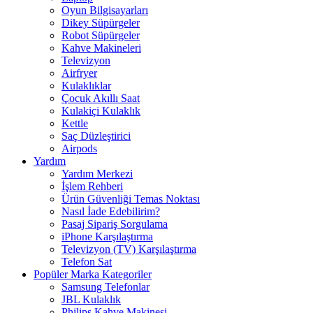
Oyun Bilgisayarları
Dikey Süpürgeler
Robot Süpürgeler
Kahve Makineleri
Televizyon
Airfryer
Kulaklıklar
Çocuk Akıllı Saat
Kulakiçi Kulaklık
Kettle
Saç Düzleştirici
Airpods
Yardım
Yardım Merkezi
İşlem Rehberi
Ürün Güvenliği Temas Noktası
Nasıl İade Edebilirim?
Pasaj Sipariş Sorgulama
iPhone Karşılaştırma
Televizyon (TV) Karşılaştırma
Telefon Sat
Popüler Marka Kategoriler
Samsung Telefonlar
JBL Kulaklık
Philips Kahve Makinesi