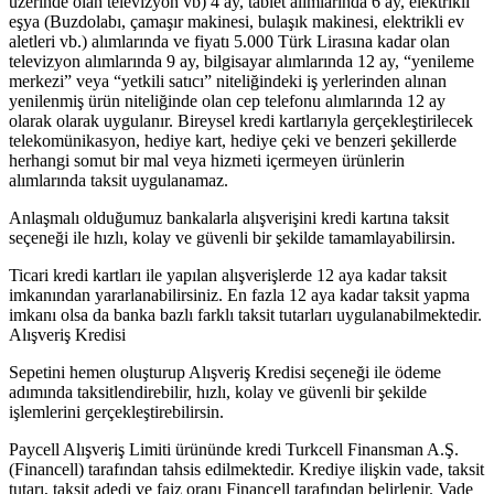
üzerinde olan televizyon vb) 4 ay, tablet alımlarında 6 ay, elektrikli
eşya (Buzdolabı, çamaşır makinesi, bulaşık makinesi, elektrikli ev
aletleri vb.) alımlarında ve fiyatı 5.000 Türk Lirasına kadar olan
televizyon alımlarında 9 ay, bilgisayar alımlarında 12 ay, “yenileme
merkezi” veya “yetkili satıcı” niteliğindeki iş yerlerinden alınan
yenilenmiş ürün niteliğinde olan cep telefonu alımlarında 12 ay
olarak olarak uygulanır. Bireysel kredi kartlarıyla gerçekleştirilecek
telekomünikasyon, hediye kart, hediye çeki ve benzeri şekillerde
herhangi somut bir mal veya hizmeti içermeyen ürünlerin
alımlarında taksit uygulanamaz.
Anlaşmalı olduğumuz bankalarla alışverişini kredi kartına taksit
seçeneği ile hızlı, kolay ve güvenli bir şekilde tamamlayabilirsin.
Ticari kredi kartları ile yapılan alışverişlerde 12 aya kadar taksit
imkanından yararlanabilirsiniz. En fazla 12 aya kadar taksit yapma
imkanı olsa da banka bazlı farklı taksit tutarları uygulanabilmektedir.
Alışveriş Kredisi
Sepetini hemen oluşturup Alışveriş Kredisi seçeneği ile ödeme
adımında taksitlendirebilir, hızlı, kolay ve güvenli bir şekilde
işlemlerini gerçekleştirebilirsin.
Paycell Alışveriş Limiti ürününde kredi Turkcell Finansman A.Ş.
(Financell) tarafından tahsis edilmektedir. Krediye ilişkin vade, taksit
tutarı, taksit adedi ve faiz oranı Financell tarafından belirlenir. Vade