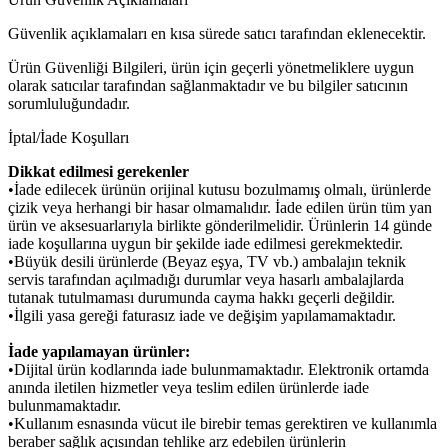
Güvenlik açıklamaları en kısa sürede satıcı tarafından eklenecektir.
Ürün Güvenliği Bilgileri, ürün için geçerli yönetmeliklere uygun
olarak satıcılar tarafından sağlanmaktadır ve bu bilgiler satıcının
sorumluluğundadır.
İptal/İade Koşulları
Dikkat edilmesi gerekenler
•İade edilecek ürünün orijinal kutusu bozulmamış olmalı, ürünlerde
çizik veya herhangi bir hasar olmamalıdır. İade edilen ürün tüm yan
ürün ve aksesuarlarıyla birlikte gönderilmelidir. Ürünlerin 14 günde
iade koşullarına uygun bir şekilde iade edilmesi gerekmektedir.
•Büyük desili ürünlerde (Beyaz eşya, TV vb.) ambalajın teknik
servis tarafından açılmadığı durumlar veya hasarlı ambalajlarda
tutanak tutulmaması durumunda cayma hakkı geçerli değildir.
•İlgili yasa gereği faturasız iade ve değişim yapılamamaktadır.
İade yapılamayan ürünler:
•Dijital ürün kodlarında iade bulunmamaktadır. Elektronik ortamda
anında iletilen hizmetler veya teslim edilen ürünlerde iade
bulunmamaktadır.
•Kullanım esnasında vücut ile birebir temas gerektiren ve kullanımla
beraber sağlık açısından tehlike arz edebilen ürünlerin