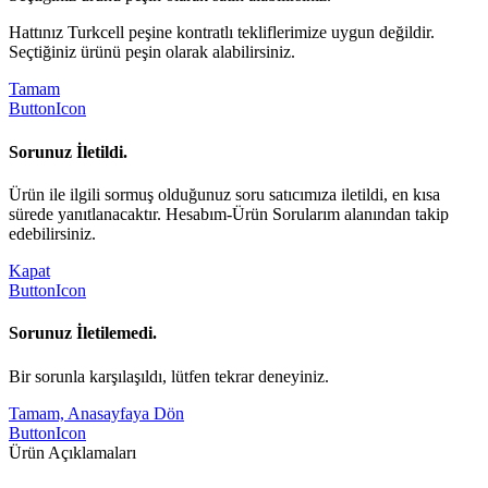
Hattınız Turkcell peşine kontratlı tekliflerimize uygun değildir.
Seçtiğiniz ürünü peşin olarak alabilirsiniz.
Tamam
ButtonIcon
Sorunuz İletildi.
Ürün ile ilgili sormuş olduğunuz soru satıcımıza iletildi, en kısa
sürede yanıtlanacaktır. Hesabım-Ürün Sorularım alanından takip
edebilirsiniz.
Kapat
ButtonIcon
Sorunuz İletilemedi.
Bir sorunla karşılaşıldı, lütfen tekrar deneyiniz.
Tamam, Anasayfaya Dön
ButtonIcon
Ürün Açıklamaları