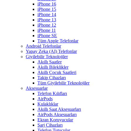
iPhone 16
iPhone 15
iPhone 14
iPhone 13
iPhone 12
iPhone 11
iPhone SE
Tüm Apple Telefonlar
Android Telefonlar
Yapay Zeka (AI) Telefonlar
Giyilebilir Teknolojiler
Akıllı Saatler
Akıllı Bileklikler
Akıllı Çocuk Saatleri
Takip Cihazları
Tüm Giyilebilir Teknolojiler
Aksesuarlar
Telefon Kılıfları
AirPods
Kulaklıklar
Akıllı Saat Aksesuarları
AirPods Aksesuarları
Ekran Koruyucular
Şarj Cihazları
Telefon Tutucular