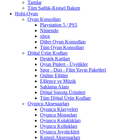
Tartılar
Tüm Sağlık-Kişisel Bakım
Hobi-Oyun
Oyun Konsolları
Playstation 5 / PS5
Nintendo
xbox
Diğer Oyun Konsolları
Tüm Oyun Konsolları
Dijital Ürün Kodları
Destek Kartları
Oyun Pinleri - Üyelikler
Spor - Dizi - Film Yayın Paketleri
Online Eğitim
Eğlence ve Müzik
Saklama Alanı
Dijital Sigorta Ürünleri
Tüm Dijital Ürün Kodları
Oyuncu Aksesuarları
Oyuncu Klavyeleri
Oyuncu Mouseları
Oyuncu Kulaklıkları
Oyuncu Koltukları
Oyuncu Joystickleri
Konsol Aksesuarları