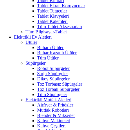
Tablet Kılıfları
Tablet Ekran Koruyucular
Tablet Tutucular
Tablet Klavyeleri
Tablet Kalemleri
Tüm Tablet Aksesuarları
Tüm Bilgisayar-Tablet
Elektrikli Ev Aletleri
Ütüler
Buharlı Ütüler
Buhar Kazanlı Ütüler
Tüm Ütüler
Süpürgeler
Robot Süpürgeler
Şarjlı Süpürgeler
Dikey Süpürgeler
Toz Torbasız Süpürgeler
Toz Torbalı Süpürgeler
Tüm Süpürgeler
Elektrikli Mutfak Aletleri
Airfryer & Fritözler
Mutfak Robotları
Blender & Mikserler
Kahve Makineleri
Kahve Çeşitleri