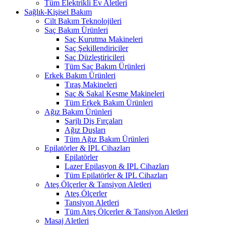
Tüm Elektrikli Ev Aletleri
Sağlık-Kişisel Bakım
Cilt Bakım Teknolojileri
Saç Bakım Ürünleri
Saç Kurutma Makineleri
Saç Şekillendiriciler
Saç Düzleştiricileri
Tüm Saç Bakım Ürünleri
Erkek Bakım Ürünleri
Tıraş Makineleri
Saç & Sakal Kesme Makineleri
Tüm Erkek Bakım Ürünleri
Ağız Bakım Ürünleri
Şarjlı Diş Fırçaları
Ağız Duşları
Tüm Ağız Bakım Ürünleri
Epilatörler & IPL Cihazları
Epilatörler
Lazer Epilasyon & IPL Cihazları
Tüm Epilatörler & IPL Cihazları
Ateş Ölçerler & Tansiyon Aletleri
Ateş Ölçerler
Tansiyon Aletleri
Tüm Ateş Ölçerler & Tansiyon Aletleri
Masaj Aletleri