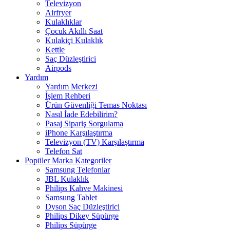
Televizyon
Airfryer
Kulaklıklar
Çocuk Akıllı Saat
Kulakiçi Kulaklık
Kettle
Saç Düzleştirici
Airpods
Yardım
Yardım Merkezi
İşlem Rehberi
Ürün Güvenliği Temas Noktası
Nasıl İade Edebilirim?
Pasaj Sipariş Sorgulama
iPhone Karşılaştırma
Televizyon (TV) Karşılaştırma
Telefon Sat
Popüler Marka Kategoriler
Samsung Telefonlar
JBL Kulaklık
Philips Kahve Makinesi
Samsung Tablet
Dyson Saç Düzleştirici
Philips Dikey Süpürge
Philips Süpürge