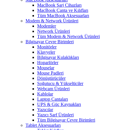
MacBook Şarj Cihazları
MacBook Çanta ve Kılıfları
Tüm MacBook Aksesuarları
Modem & Network Ürünleri
Modemler
Network Ürünleri
Tüm Modem & Network Ürünleri
Bilgisayar Çevre Birimleri
Monitörler
Klavyeler
BiIgisayar Kulaklıkları
Hoparlörler
Mouselar
Mouse Padleri
Dönüştürücüler
Soğutucu & Yükselticiler
Webcam Ürünleri
Kablolar
Laptop Çantaları
UPS & Güç Kaynakları
Yazıcılar
Yazıcı Sarf Ürünleri
Tüm Bilgisayar Çevre Birimleri
Tablet Aksesuarları