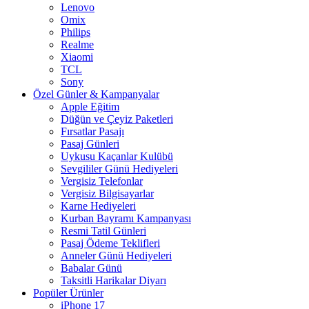
Lenovo
Omix
Philips
Realme
Xiaomi
TCL
Sony
Özel Günler & Kampanyalar
Apple Eğitim
Düğün ve Çeyiz Paketleri
Fırsatlar Pasajı
Pasaj Günleri
Uykusu Kaçanlar Kulübü
Sevgililer Günü Hediyeleri
Vergisiz Telefonlar
Vergisiz Bilgisayarlar
Karne Hediyeleri
Kurban Bayramı Kampanyası
Resmi Tatil Günleri
Pasaj Ödeme Teklifleri
Anneler Günü Hediyeleri
Babalar Günü
Taksitli Harikalar Diyarı
Popüler Ürünler
iPhone 17