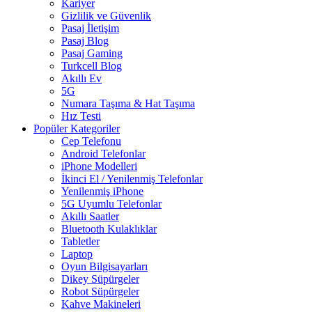
Kariyer
Gizlilik ve Güvenlik
Pasaj İletişim
Pasaj Blog
Pasaj Gaming
Turkcell Blog
Akıllı Ev
5G
Numara Taşıma & Hat Taşıma
Hız Testi
Popüler Kategoriler
Cep Telefonu
Android Telefonlar
iPhone Modelleri
İkinci El / Yenilenmiş Telefonlar
Yenilenmiş iPhone
5G Uyumlu Telefonlar
Akıllı Saatler
Bluetooth Kulaklıklar
Tabletler
Laptop
Oyun Bilgisayarları
Dikey Süpürgeler
Robot Süpürgeler
Kahve Makineleri