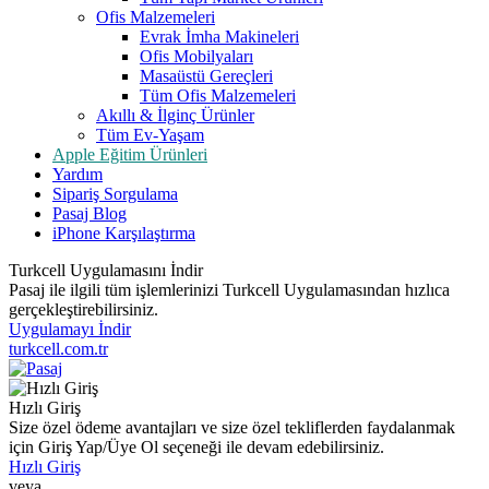
Ofis Malzemeleri
Evrak İmha Makineleri
Ofis Mobilyaları
Masaüstü Gereçleri
Tüm Ofis Malzemeleri
Akıllı & İlginç Ürünler
Tüm Ev-Yaşam
Apple Eğitim Ürünleri
Yardım
Sipariş Sorgulama
Pasaj Blog
iPhone Karşılaştırma
Turkcell Uygulamasını İndir
Pasaj ile ilgili tüm işlemlerinizi Turkcell Uygulamasından hızlıca
gerçekleştirebilirsiniz.
Uygulamayı İndir
turkcell.com.tr
Hızlı Giriş
Size özel ödeme avantajları ve size özel tekliflerden faydalanmak
için Giriş Yap/Üye Ol seçeneği ile devam edebilirsiniz.
Hızlı Giriş
veya