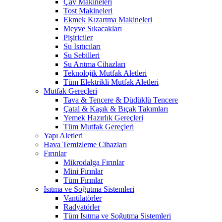
Çay Makineleri
Tost Makineleri
Ekmek Kızartma Makineleri
Meyve Sıkacakları
Pişiriciler
Su Isıtıcıları
Su Sebilleri
Su Arıtma Cihazları
Teknolojik Mutfak Aletleri
Tüm Elektrikli Mutfak Aletleri
Mutfak Gereçleri
Tava & Tencere & Düdüklü Tencere
Çatal & Kaşık & Bıçak Takımları
Yemek Hazırlık Gereçleri
Tüm Mutfak Gereçleri
Yapı Aletleri
Hava Temizleme Cihazları
Fırınlar
Mikrodalga Fırınlar
Mini Fırınlar
Tüm Fırınlar
Isıtma ve Soğutma Sistemleri
Vantilatörler
Radyatörler
Tüm Isıtma ve Soğutma Sistemleri